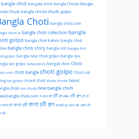
l bangla choti
Bangla
bangala choti
bangla Choda
oda Chudi
bangla choda chudir golpo
angla Choti
bangla choti.com
bangla
bangla choti collection
ngla choti.in
hoti golpo
bangla choti kahini
bangla choti
bangla choti story
line
bangla coti
bangla hot
bangla new choti golpo
bangla sex
oti golpo
Choti
ngla sex golpo
bengali choti
bdsexstory
choti golpo
choti bangla
Choti List
oti.com
latest
incest choti
golpo
khala choda
ing tips
new bangla choti
ngla choti
ma choda
চটি
চটি গল্প
w.bangla choti.com
ই-বাংলা চটি
চটি কমিক্স
চটি বই
বাংলা চটি গল্প
বাংলা চটি
ন বাংলা চটি
বাংলাচটি বুক
বাঙলা চটি
বেঙ্গলি চটি
সি চটি