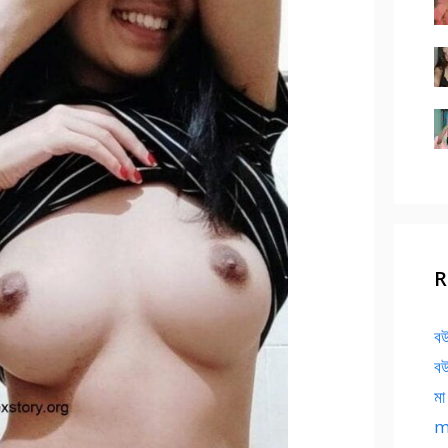
R
বউ
বউ
মা
ma