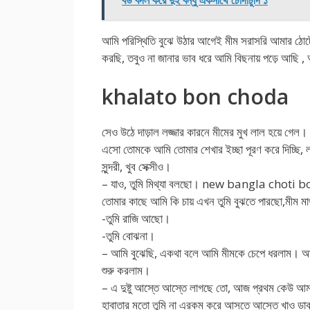
বউ বদল করে দুই বন্ধু একসাথে চোদাচুদি ১
আমি পরিস্থিতি বুঝে উঠার আগেই মীম সরাসরি আমার ঠো
করছি, তবুও না জানার ভাব ধরে আমি বিছনায় পড়ে আছি ,
khalato bon choda
সেও উঠে দাড়াল লজ্জার কারনে মীমের মুখ লাল হয়ে গেল। 
এসো তোমকে আমি তোমার শেখার ইচ্ছা পূরণ করে দিচ্ছি, লজ্
সুন্দরী, খুব সেক্সীও।
– যাও, তুমি মিথ্যা বলছো। new bangla choti b
তোমার কাছে আমি কি চায় এখন তুমি বুঝতে পারছো,মীম মাথ
-তুমি রাজি আছো।
-তুমি বোঝনা।
– আমি বুঝেছি, একথা বলে আমি মীমকে চেপে ধরলাম। আর
শুরু করলাম।
– এ দুষ্টু আস্তে আস্তে লাগছে তো, আজ প্রথম কেউ আম
হাবাতার মতো তুমি না এরকম করে আসতে আসেত খাও ডা