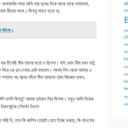
থাবার্তার সময় আমি তার দুধের দিকে মাঝে মাঝে তাকাতাম,
al
তাম মীমের সাথে। কিন্তু সাহস হতো না,
Ch
B
ী বউকে ১
ba
c
on
ch
ba
য বার টিপেছি মীম তাদের মতো ও ছিলনা। যাই কোন মীম যখন হাটু
ch
দিয়ে ওর দুধ দেখার চেষ্টা করতাম। প্রথম দিন থেকে আমার এ
dat
 সপ্তাহ পর গল্পের ফাঁকে মীম আমাকে হঠাৎ জিজ্ঞেস করল,
ba
ww
নতু
্টলি বলবি কিন্তু” আমরা দুইজন ফ্রি ছিলাম। তবুও আমি নিজের
সেক্
 new bangla choti bon
ে পারি নি, তবে কি জানিস তোরটা খেতে ইচ্ছে করছে, কি খাওনোর