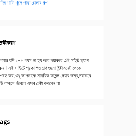
দির শাড়ি খুলে পাছা চোদার গল্প
র্কীকরণ
নার যদি ১৮+ বয়স না হয় তবে দয়াকরে এই সাইট ত্যাগ
ুন ! এই সাইটে প্রকাশিত গল্প গুলো ইন্টারনেট থেকে
গ্রহ করা,শুধু আপনাকে সাময়িক আনন্দ দেয়ার জন্য,দয়াকরে
উ বাস্তব জীবনে এসব চেষ্টা করবেন না
ags