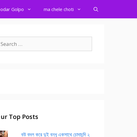
odar Golpo
ma chele choti
earch
r:
ur Top Posts
বউ বদল করে দুই বন্ধু একসাথে চোদাচুদি ২