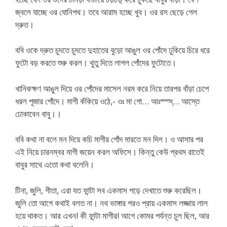
জ্বলে যাচ্ছে ওর যোনিপথ। তবে আরাম হচ্ছে খুব। ওর রস ছেড়ে গেল
দ্রুত।
ববি ওকে দ্রুত চুদতে চুদতে দুহাতের বুড়ো আঙুল ওর পোঁদে ঢুকিয়ে চিরে ধরে
ফুটো বড় করতে শুরু করল। থুতু দিতে লাগল পোঁদের ফুটোতে।
খানিকক্ষণ আঙুল দিয়ে ওর পোঁদের মাসেল নরম করে নিয়ে তারপর বাঁড়া চেপে
ধরল পূজার পোঁদে। মাগী কঁকিয়ে ওঠে,- ওঃ মা গো… আঃস্স্স্… আস্তে
ঢোকাবেন বাবু।।
ববি কথা না বলে মন দিয়ে কচি মাগীর পোঁদ মারতে মন দিল। ও আসার পর
এই নিয়ে চারনম্বর মাগী জয়েন করল অফিসে। কিন্তু কেউ প্রথম রাতেই
বাবুর সাথে এতো কথা বলেনি।
টিনা, জুলি, গীতা, এরা যত ফান্টা সব একমাস পড়ে দেখাতে শুরু করেছিল।
জুলি তো আগে কথাই বলত না। নথ ভাঙ্গার পরও প্রায় একমাস লজ্জায় লাল
হয়ে থাকত। আর এখন! কী ফান্টা মাগীর! আগে কোমর পর্যন্ত চুল ছিল, আর