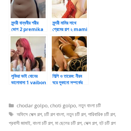
সুন্দরী বান্ধবীর শরীর
সুন্দরী মামির সাথে
ভোগ 2 premika
প্রেমের গল্প ২ mami
chotie golpo
chotie golpo
লুকিয়া ভাই বোনের
শিল্পি ও তারেক: নীরব
ভালোবাসা 1 vaibon
ঘরে লুকানো সম্পর্কের
chotie
গল্প
Categories
chodar golpo
,
choti golpo
,
নতুন বাংলা চটি
Tags
অফিসে সেক্স গল্প
,
চটি গল্প বাংলা
,
নতুন চটি গল্প
,
পারিবারিক চটি গল্প
,
প্রবাসী জামাই
,
বাংলা চটি গল্প
,
মা ছেলের চটি গল্প
,
সেক্স গল্প
,
হট চটি গল্প