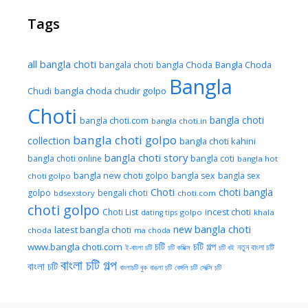
Tags
all bangla choti
Bangla Choda
bangala choti
bangla Choda
Bangla
Chudi
bangla choda chudir golpo
Choti
bangla choti
bangla choti.com
bangla choti.in
bangla choti golpo
collection
bangla choti kahini
bangla choti story
bangla choti online
bangla coti
bangla hot
bangla new choti golpo
bangla sex
bangla sex
choti golpo
Choti
choti bangla
golpo
bengali choti
bdsexstory
choti.com
choti golpo
Choti List
incest choti
golpo
khala
dating tips
new bangla choti
latest bangla choti
choda
ma choda
চটি
চটি গল্প
www.bangla choti.com
নতুন বাংলা চটি
ই-বাংলা চটি
চটি কমিক্স
চটি বই
বাংলা চটি গল্প
বাংলা চটি
বাংলাচটি বুক
বাঙলা চটি
বেঙ্গলি চটি
সেক্সি চটি