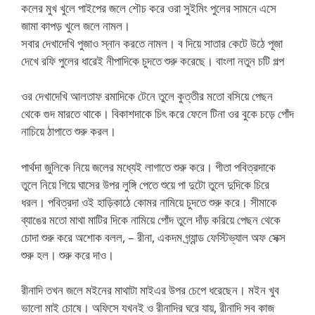
কলের মুখ খুলে পাইপের জলে শৌচ করে ওরা সুইমিং পুলের সামনে এসে
জামা কাপড় খুলে জলে নামল।
সবার দেখাদেখি পুজাও স্নান করতে নামল। ব দিয়ে সাতার কেটে উঠে পূজা
দেখে রফি পুলের ধারেই নীপাদিকে চুদতে শুরু করেছে। বাংলা নতুন চটি গল্প
ওর দেখাদেখি আলতাফ রমাদিকে টেনে তুলে কুত্তীর মতো বসিয়ে পেছন
থেকে গুদ মারতে থাকে। বিকাশদাকে চিৎ করে ফেলে টিনা ওর বুকে চড়ে পোঁদ
নাচিয়ে ঠাপাতে শুরু করল।
পার্থদা জুলিকে নিয়ে জলের মধ্যেই লাগাতে শুরু করে। গীতা পবিত্রদাকে
তুলে নিয়ে গিয়ে ঘাসের উপর লুঙ্গি পেতে শুয়ে পা দুটো তুলে দুদিকে চিরে
ধরল। পবিত্রদা ওই হাড়িকাঠে কোমর নামিয়ে চুদতে শুরু করে। সীমাকে
ব্যাঙের মতো মাথা মাটির দিকে নামিয়ে পোঁদ তুলে দাঁড় করিয়ে পেছন থেকে
চোদা শুরু করে অশোক বলল, – রীনা, একদম গ্র্যান্ড ফেস্টিভ্যাল অফ সেক্স
শুরু হল। শুরু করে দাও।
রীনাদি তখন জলে মইনের মাথাটা মাইএর উপর চেপে ধরেছেন। মইন খুব
ভালো মাই চোষে। অফিসে যখনই ও রীনাদির ঘরে যায়, রীনাদি সব কাজ