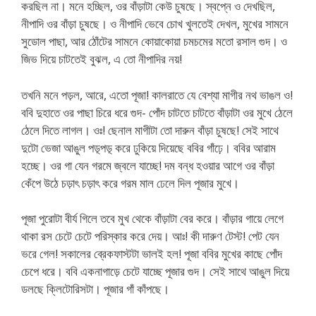
করছিল না। মনে হচ্ছিল, ওর বাঁড়াটা কেউ চুষছে। স্বপ্নে ও দেখছিল,
নীপাদি ওর বাঁড়া চুষছে। ও নীপাদি ভেবে চোখ খুলতেই দেখল, মুখের সামনে
সুডোল পাছা, আর ঠোঁটের সামনে কোয়াকোয়া চমচমের মতো রসাল গুদ। ও
জিভ দিয়ে চাটতেই বুঝল, এ তো নীপাদির নয়!
তখনি মনে পড়ল, আরে, এতো পূজা! কালরাতে যে বেশ্যা মাগীর নথ ভাঙল ও!
ববি দুহাতে ওর পাছা চিরে ধরে গুদ- পোঁদ চাটতে চাটতে বাঁড়াটা ওর মুখে ঠেলে
ঠেলে দিতে লাগল। ওঃ! ছেনাল মাগীটা তো দারুন বাঁড়া চুষছে! সেই সাথে
দুটো ভেজা আঙুল পড়্পড়্ করে ঢুকিয়ে দিয়েছে ববির গাঁঢ়ে। ববির আরাম
হচ্ছে। ওর গা যেন গরমে জ্বলে যাচ্ছে! দম বন্ধ হওয়ার আগে ওর বাঁড়া
কেঁপে উঠে চড়াৎ চড়াৎ করে গরম মাল ঢেলে দিল পূজার মুখে।
পূজা পুরোটা বীর্য গিলে তবে মুখ থেকে বাঁড়াটা বের করে। বাঁড়ার গায়ে লেগে
থাকা রস চেটে চেটে পরিস্কার করে দেয়। আঃ! কী দারুণ টেস্ট! পেট যেন
ভরে গেল! সকালের ব্রেকফাস্টটা ভালই হল! পূজা ববির মুখের কাছে পোঁদ
চেপে ধরে। ববি একনাগাড়ে চেটে যাচ্ছে পূজার গুদ। সেই সাথে আঙুল দিয়ে
ডলছে ক্লিটোরিসটা। পূজার গাঁ কাঁপছে।