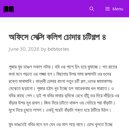
Skip
Menu
to
content
অফিসে সেক্সি কলিগ চোদার চটিগল্প ৪
June 30, 2026
by
bdstories
পূজার ঘুম ভাঙল সকাল নটায়। ববি ওর পাশে চিৎ হয়ে ঘুমাচ্ছে। গত রাতের
কথা মনে পড়তে ওর লজ্জা হল। বিছানার উপর সাদা রুমালটা ওর গুদের
রক্তে মাখামাখি। বান্ধবী চোদার বাংলা নতুন চটি গল্প ,ওদের জামাকাপড়
মেঝেতে ছড়ানো। পূজার হঠাৎ খুব ইচ্ছে হল আরেকবার গুদ মারাতে। ও
ববির কাছে গেল। দুই পা ববির মাথার দুদিকে রেখে হাঁটু ভর দিয়ে দাঁড়িয়ে ওর
বাঁড়ার উপর মুখ রাখল। জিভ দিয়ে চাটতে থাকল ওর নেতিয়ে পরা বাঁড়াটা।
মুখে নিয়ে চুষতে লাগল। একটু পরেই বাঁড়াটা শক্ত হয়ে ঠাটিয়ে উঠল।
ঘুম ভাঙতেই ববির মনে হল যেন ওর মাল পড়ে যাবে। চোখ খুলতে ইচ্ছে