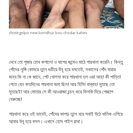
chotirgolpo new bondhur bou chodar kahini
দেখে তো পূজার চোখ কপালে! ও বাপের জন্মেও মাঠে পায়খানা করেনি। কিন্তু
পোঁদের লুঙ্গি কোমরে তুলে গুটিয়ে উবু হয়ে বসতেই, সকালের পোঁদ মারার
জন্য কি না কে জানে, পেট খোলসা করে পায়খানা হল ওর! আহ! কী শান্তি!
পেতে যেন কতদিনের পায়খানা জমা ছিল! আর হিসি! বাব্বাহ! মুতছে তো
মুতছেই! আর মোতার সে কী আওয়াজ! চন্চন্ করে ফিনকি দিয়ে পেচ্ছাপ
বেরুচ্ছে!
পায়খানা করে ওই ভাবেই, পোঁদের কাপড় তুলে ধরে সবাই উঠে খানিক এগিয়ে
আবার উবু হয়ে বসল। এখানে হোস পাইপ রাখা।