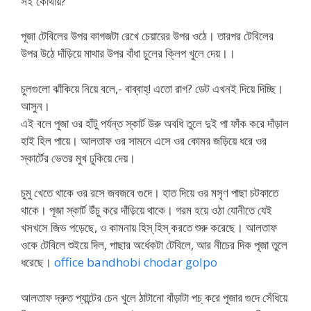
সই কোথায়?
পূজা টেবিলের উপর কাগজটা রেখে চেয়ারের উপর ওঠে। তারপর টেবিলের
উপর উঠে দাঁড়িয়ে মাথার উপর বাঁধা চুলের ক্লিপ খুলে দেয়।।
চুলগুলো ঝাঁকিয়ে নিয়ে বলে,- বাব্বাহ্! এতো রাগ? ডেট এখনই দিয়ে দিচ্ছি।
আসুন।
এই বলে পূজা ওর হাঁটু পর্যন্ত স্কার্ট উরু অবধি তুলে দুই পা ফাঁক করে দাঁড়াল
হাই হিল পায়ে। আলতাফ ওর সামনে এসে ওর কোমর জড়িয়ে ধরে ওর
স্কার্টের ভেতর মুখ ঢুকিয়ে দেয়।
চুমু খেতে থাকে ওর রসে জবজবে গুদে। হাত দিয়ে ওর মসৃণ পাছা চটকাতে
থাকে। পূজা স্কার্ট উঁচু করে দাঁড়িয়ে থাকে। গরম হয়ে ওঠা যোনীতে যেই
খসখসে জিভ পড়েছে, ও কামনায় হিস্ হিস্ করতে শুরু করেছে। আলতাফ
ওকে টেবিলে শুইয়ে দিল, পাছার অর্ধেকটা টেবিলে, আর নীচের দিক পূজা তুলে
ধরেছে।
office bandhobi chodar golpo
আলতাফ দ্রুত প্যান্টের চেন খুলে ঠাটানো বাঁড়াটা পচ্ করে পূজার গুদে সেঁধিয়ে