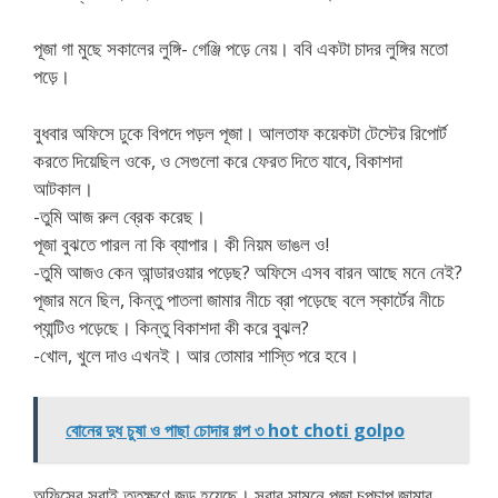
পূজা গা মুছে সকালের লুঙ্গি- গেঞ্জি পড়ে নেয়। ববি একটা চাদর লুঙ্গির মতো
পড়ে।
বুধবার অফিসে ঢুকে বিপদে পড়ল পূজা। আলতাফ কয়েকটা টেস্টের রিপোর্ট
করতে দিয়েছিল ওকে, ও সেগুলো করে ফেরত দিতে যাবে, বিকাশদা
আটকাল।
-তুমি আজ রুল ব্রেক করেছ।
পূজা বুঝতে পারল না কি ব্যাপার। কী নিয়ম ভাঙল ও!
-তুমি আজও কেন আন্ডারওয়ার পড়েছ? অফিসে এসব বারন আছে মনে নেই?
পূজার মনে ছিল, কিন্তু পাতলা জামার নীচে ব্রা পড়েছে বলে স্কার্টের নীচে
প্যান্টিও পড়েছে। কিন্তু বিকাশদা কী করে বুঝল?
-খোল, খুলে দাও এখনই। আর তোমার শাস্তি পরে হবে।
বোনের দুধ চুষা ও পাছা চোদার গল্প ৩ hot choti golpo
অফিসের সবাই ততক্ষণে জড় হয়েছে। সবার সামনে পূজা চুপচাপ জামার