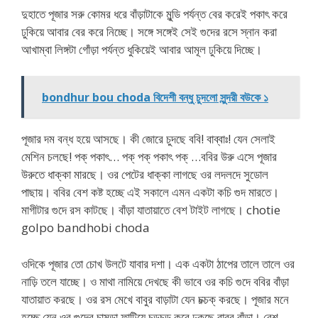
দুহাতে পূজার সরু কোমর ধরে বাঁড়াটাকে মুন্ডি পর্যন্ত বের করেই পকাৎ করে
ঢুকিয়ে আবার বের করে নিচ্ছে। সঙ্গে সঙ্গেই সেই গুদের রসে স্নান করা
আখাম্বা লিঙ্গটা গোঁড়া পর্যন্ত ধুকিয়েই আবার আমূল ঢুকিয়ে দিচ্ছে।
bondhur bou choda বিদেশী বন্ধু চুদলো সুন্দরী বউকে ১
পূজার দম বন্ধ হয়ে আসছে। কী জোরে চুদছে ববি! বাব্বাঃ! যেন সেলাই
মেশিন চলছে! পক্ পকাৎ… পক্ পক্ পকাৎ পক্ …ববির উরু এসে পূজার
উরুতে ধাক্কা মারছে। ওর পেটের ধাক্কা লাগছে ওর লদলদে সুডোল
পাছায়। ববির বেশ কষ্ট হচ্ছে এই সকালে এমন একটা কচি গুদ মারতে।
মাগীটার গুদে রস কাটছে। বাঁড়া যাতায়াতে বেশ টাইট লাগছে। chotie
golpo bandhobi choda
ওদিকে পূজার তো চোখ উলটে যাবার দশা। এক একটা ঠাপের তালে তালে ওর
নাড়ি তলে যাচ্ছে। ও মাথা নামিয়ে দেখছে কী ভাবে ওর কচি গুদে ববির বাঁড়া
যাতায়াত করছে। ওর রস মেখে বাবুর বাড়াটা যেন চক্চক্ করছে। পূজার মনে
হচ্ছে যেন ওর গুদের চামড়া ফাটিয়ে চড়চড়্ করে ঢুকছে বাবুর বাঁড়া। বেশ