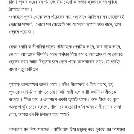
দিল। পূজার গুদের রস গড়াচ্ছে উরু বেয়ে! আলতাফ দ্রুত কোমর ঘুরিয়ে
ঠাপাতে লাগল।
ও বয়েসে পূজার থেকে বছর পাঁচেকের বড়, ওর সাথে অফিসের সব মেয়েদেরই
প্রেমের সম্পর্ক, এখানে সব মেয়েরাই সব ছেলেকে ভালো হয়ত বাসে, তবে
প্রেমে পড়ে না।
যেমন রমাদি বা নীপাদিরা তাদের পার্টনারকে প্রেমিক ভাবে, আর যাকে ভাবে,
সে হল আলতাফ! সীমাদির সাথে পার্থদার বিয়ে হলেও আলতাফ বা যে কোনও
ছেলের সাথে সটান বিছানায় চলে যেতে পারে! আলতাফের সাথে তো বটেই!
বাংলা নতুন চটি গল্প
পূজাকে আলতাফের ভালই লাগে। যদিও গীতাকেই ও বিয়ে করবে, তবু
পূজাকে ও নিয়মিত লাগাতে চায়। কচি মাগী বলে কথা! কথাটা ও গীতাকে
বলেছে। গীতা আর ও একসাথে একটা ফ্ল্যাটে থাকে। শুনে গীতা ওর বুকে
আলতো ঘুষি মেরে বলেছে, শালা, বোকাচোদা! খালি অন্য মাগী চোদার তাল!
কেন, আমার গুদ কি ঢলঢলে হয়ে গেছে?
আলতাফ মন দিয়ে ঠাপাচ্ছে। মাগীর গুদ চিরে চড়্চড়্ করে ঢুকছে ওর আখাম্বা