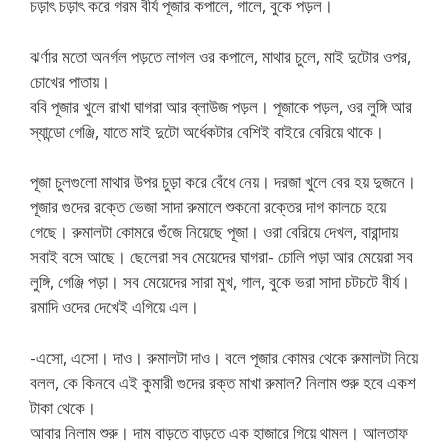
চড়াৎ চড়াৎ করে গরম বীর্য পূজার কপালে, গালে, বুকে পড়ল।
ঝর্ণার মতো অনর্গল পড়তে লাগল ওর কপালে, মাথার চুলে, মাই দুটোর ওপর,
চোখের পাতায়।
ববি পূজার খুলে রাখা ঘাগরা আর ব্লাউজ পড়ল। পূজাকে পড়ল, ওর লুঙ্গি আর
স্যান্ডো গেঞ্জি, যাতে মাই দুটো অর্ধেকটার বেশিই বাইরে বেরিয়ে থাকে।
পূজা চুলগুলো মাথার উপর চুড়া করে বেঁধে নেয়। দরজা খুলে বের হয় দুজনে।
পূজার গুদের রক্তে ভেজা সাদা রুমালে শুকনো রক্তের দাগ কালচে হয়ে
গেছে। রুমালটা কোমরে গুঁজে নিয়েছে পূজা। ওরা বেরিয়ে দেখল, বারান্দায়
সবাই বসে আছে। ছেলেরা সব মেয়েদের ঘাগরা- চোলি পড়া আর মেয়েরা সব
লুঙ্গি, গেঞ্জি পড়া। সব মেয়েদের সারা মুখ, গাল, বুকে ভরা সাদা চটচটে বীর্য।
রমাদি ওদের দেখেই এগিয়ে এল।
-এসো, এসো। দাও। রুমালটা দাও। বলে পূজার কোমর থেকে রুমালটা নিয়ে
বলল, কে কিনবে এই কুমারী গুদের রক্ত মাখা রুমাল? নিলাম শুরু হবে একশ
টাকা থেকে।
আবার নিলাম শুরু। দাম বাড়তে বাড়তে এক হাজারে গিয়ে থামল। আলতাফ