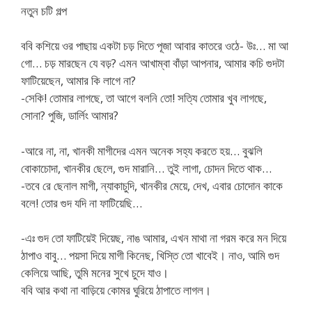
নতুন চটি গল্প
ববি কশিয়ে ওর পাছায় একটা চড় দিতে পূজা আবার কাতরে ওঠে- উঃ… মা আ
গো… চড় মারছেন যে বড়? এমন আখাম্বা বাঁড়া আপনার, আমার কচি গুদটা
ফাটিয়েছেন, আমার কি লাগে না?
-সেকি! তোমার লাগছে, তা আগে বলনি তো! সত্যি তোমার খুব লাগছে,
সোনা? পুজি, ডার্লিং আমার?
-আরে না, না, খানকী মাগীদের এমন অনেক সহ্য করতে হয়… বুঝলি
বোকাচোদা, খানকীর ছেলে, গুদ মারানি… তুই লাগা, চোদন দিতে থাক…
-তবে রে ছেনাল মাগী, ন্যাকাচুদি, খানকীর মেয়ে, দেখ, এবার চোদোন কাকে
বলে! তোর গুদ যদি না ফাটিয়েছি…
-এঃ গুদ তো ফাটিয়েই দিয়েছ, নাঙ আমার, এখন মাথা না গরম করে মন দিয়ে
ঠাপাও বাবু… পয়সা দিয়ে মাগী কিনেছ, খিস্তি তো খাবেই। নাও, আমি গুদ
কেলিয়ে আছি, তুমি মনের সুখে চুদে যাও।
ববি আর কথা না বাড়িয়ে কোমর ঘুরিয়ে ঠাপাতে লাগল।