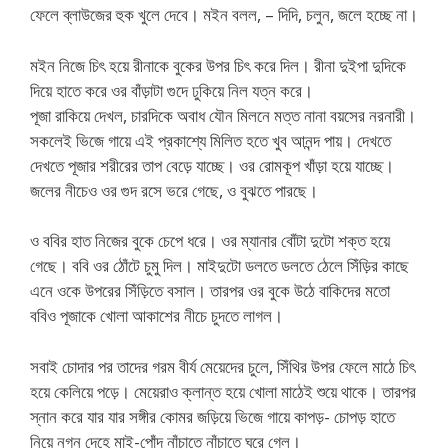
ফেলে ব্লাউজের হুক খুলে দেবে। মইন বলল, – দিদি, চলুন, জলে হচ্ছে না।
মইন নিজে চিৎ হয়ে রীনাকে বুকের উপর চিৎ করে দিল। রীনা দুইপা দুদিকে
দিয়ে হাতে করে ওর বাঁড়াটা গুদে ঢুকিয়ে নিল যত্ন করে।
পূজা রাকিয়ে দেখল, চারদিকে অবাধ যৌন মিলনে মত্ত নানা বয়সের নরনারী।
সকলেই ভিজে গায়ে এই প্রকাশ্যে মিলিত হতে খুব আনন্দ পায়। দেখতে
দেখতে পূজার শরীরের তাপ বেড়ে যাচ্ছে। ওর রোমকূপ খাঁড়া হয়ে যাচ্ছে।
জলের নীচেও ওর গুদ রসে ভরে গেছে, ও বুঝতে পারছে।
ও ববির হাত নিজের বুকে চেপে ধরে। ওর ম্যানার বোঁটা দুটো শক্ত হয়ে
গেছে। ববি ওর ঠোঁটে চুমু দিল। মাইদুটো ডলতে ডলতে ঠেলে সিঁড়ির কাছে
এনে ওকে উপরের সিঁড়িতে বসাল। তারপর ওর বুকে উঠে বাকিদের মতো
ববিও পূজাকে খোলা আকাশের নীচে চুদতে লাগল।
সবাই চোদার পর তাদের গরম বীর্য মেয়েদের চুলে, সিঁথির উপর ফেলে মাঠে চিৎ
হয়ে কেলিয়ে পড়ে। মেয়েরাও ক্লান্ত হয়ে খোলা মাঠেই শুয়ে থাকে। তারপর
স্নান করে যার যার সঙ্গীর কোমর জড়িয়ে ভিজে গায়ে কাপড়- চোপড় হাতে
নিয়ে নগ্ন দেহে মাই-পোঁদ নাঁচাতে নাঁচাতে ঘরে গেল।