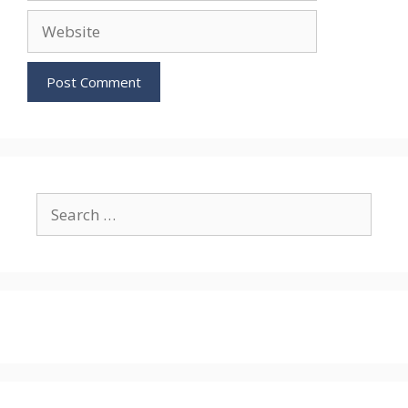
Website
Search
for: