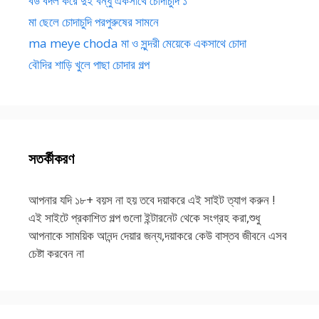
বউ বদল করে দুই বন্ধু একসাথে চোদাচুদি ১
মা ছেলে চোদাচুদি পরপুরুষের সামনে
ma meye choda মা ও সুন্দরী মেয়েকে একসাথে চোদা
বৌদির শাড়ি খুলে পাছা চোদার গল্প
সতর্কীকরণ
আপনার যদি ১৮+ বয়স না হয় তবে দয়াকরে এই সাইট ত্যাগ করুন !
এই সাইটে প্রকাশিত গল্প গুলো ইন্টারনেট থেকে সংগ্রহ করা,শুধু
আপনাকে সাময়িক আনন্দ দেয়ার জন্য,দয়াকরে কেউ বাস্তব জীবনে এসব
চেষ্টা করবেন না