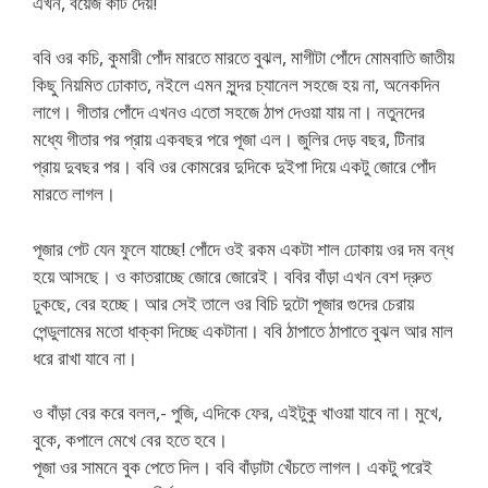
এখন, বয়েজ কাট দেয়!
ববি ওর কচি, কুমারী পোঁদ মারতে মারতে বুঝল, মাগীটা পোঁদে মোমবাতি জাতীয়
কিছু নিয়মিত ঢোকাত, নইলে এমন সুন্দর চ্যানেল সহজে হয় না, অনেকদিন
লাগে। গীতার পোঁদে এখনও এতো সহজে ঠাপ দেওয়া যায় না। নতুনদের
মধ্যে গীতার পর প্রায় একবছর পরে পূজা এল। জুলির দেড় বছর, টিনার
প্রায় দুবছর পর। ববি ওর কোমরের দুদিকে দুইপা দিয়ে একটু জোরে পোঁদ
মারতে লাগল।
পূজার পেট যেন ফুলে যাচ্ছে! পোঁদে ওই রকম একটা শাল ঢোকায় ওর দম বন্ধ
হয়ে আসছে। ও কাতরাচ্ছে জোরে জোরেই। ববির বাঁড়া এখন বেশ দ্রুত
ঢুকছে, বের হচ্ছে। আর সেই তালে ওর বিচি দুটো পূজার গুদের চেরায়
পেন্ডুলামের মতো ধাক্কা দিচ্ছে একটানা। ববি ঠাপাতে ঠাপাতে বুঝল আর মাল
ধরে রাখা যাবে না।
ও বাঁড়া বের করে বলল,- পুজি, এদিকে ফের, এইটুকু খাওয়া যাবে না। মুখে,
বুকে, কপালে মেখে বের হতে হবে।
পূজা ওর সামনে বুক পেতে দিল। ববি বাঁড়াটা খেঁচতে লাগল। একটু পরেই