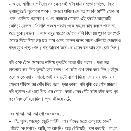
ও জানে, মাগীদের শরীরের সব সেক্স ওই মটর দানার মতো দেখতে, শক্ত
ভৃগাঙ্কুরেই লুকোনো থাকে। ওখানে ঘাটালে সে যত খানকী মাগীই হোক না
কেন, কেলিয়ে পড়বেই। ও ওর মামাতো বোনকে এই করেই তাড়াতাড়ি
কেলিয়ে ফেলত। মিতালি প্রথম প্রথম ওকে সহজে কাবু করতে প্রত না,
পড়ে বুঝে গেছিল । আজ বাবুর হাতের ছোঁয়ায় বাসি বিছানায় পূজার তলপেটে
মোচড় দিতে দিতে ছড় ছড় করে গুদের আসল রসের সাথে খানিকটা পেচ্ছাপও
বাবুর মুখে পড়ে গেল। বাবু আয়েশ করে ওর গুদের রস আর মুত চেটে নিল।
ববি ওকে টেনে মেঝেতে নামিয়ে কুত্তীর মতো দাঁড় করাল। পূজা চার
হাতপায়ে ভর দিয়ে কুত্তী হয়ে বসল। পা দুটো বেশ ফাঁক করে দিল। হাঁটুর
তলে জাতে ঘষা না লাগে, তাই ববি দুটো বালিশ দিয়ে দিল। ববি যখন ওর
পেছনে দাঁড়িয়ে ওর পোঁদ চিরে ধরল, পূজা ভাবল, ববি বুঝি ওর পোঁদ মারবে!
ববি দুহাতে ওর পাছা চিরে ধরে কোয়া কোয়া গুদের ঠোঁট দুটো ফাঁক করে পুচ
করে লিঙ্গ সেঁধিয়ে দিল। পূজা কঁকিয়ে ওঠে,
-ওঃ মা আ- আ- আ গো ওঃ ওঃ ওঃ …
– এই, পুজি, আস্তে, ডোন্ট শাউট! এমন ষাঁড়ের মতো চেল্লাচ্ছ কেন?
-ষাঁড়টা কে মশাই? আমি, না আপনি? আর চেঁচিয়েছি, বেশ করেছি। বাংলা