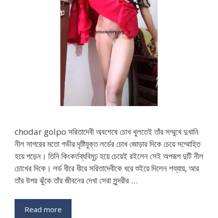
chodar golpo সরিতাদেবী অবশেষে চোখ খুলতেই তাঁর সম্মুখে দুখানি
নীল সাগরের মতো গভীর দৃষ্টিযুক্ত লর্ডের চোখ জোড়ার দিকে চেয়ে সম্মোহিত
হয়ে পড়েন। তিনি কিংকর্তব্যবিমুঢ় হয়ে চেয়েই রইলেন সেই অপরূপ দুটি নীল
চোখের দিকে। লর্ড ধীরে ধীরে সরিতাদেবীকে ধরে শুইয়ে দিলেন শয্যায়, আর
তাঁর উপর ঝুঁকে তাঁর জীবনের দেখা সেরা সুন্দরীর …
Read more