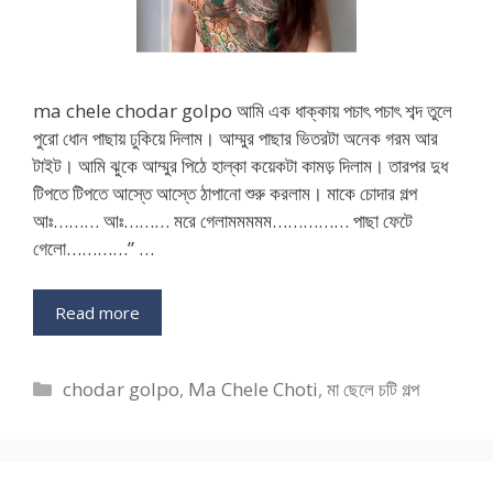
ma chele chodar golpo আমি এক ধাক্কায় পচাৎ পচাৎ শব্দ তুলে
পুরো ধোন পাছায় ঢুকিয়ে দিলাম। আম্মুর পাছার ভিতরটা অনেক গরম আর
টাইট। আমি ঝুকে আম্মুর পিঠে হাল্কা কয়েকটা কামড় দিলাম। তারপর দুধ
টিপতে টিপতে আস্তে আস্তে ঠাপানো শুরু করলাম। মাকে চোদার গল্প
আঃ……… আঃ……… মরে গেলামমমমম…………… পাছা ফেটে
গেলো…………” …
Read more
Categories
chodar golpo
,
Ma Chele Choti
,
মা ছেলে চটি গল্প