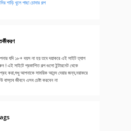
দির শাড়ি খুলে পাছা চোদার গল্প
র্কীকরণ
নার যদি ১৮+ বয়স না হয় তবে দয়াকরে এই সাইট ত্যাগ
ুন ! এই সাইটে প্রকাশিত গল্প গুলো ইন্টারনেট থেকে
গ্রহ করা,শুধু আপনাকে সাময়িক আনন্দ দেয়ার জন্য,দয়াকরে
উ বাস্তব জীবনে এসব চেষ্টা করবেন না
ags