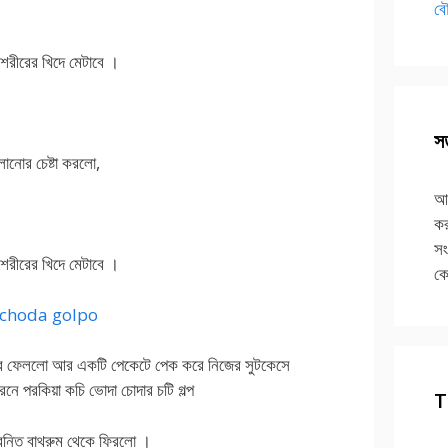
বৌ
শরীরের খিদে মেটাবে ।
সত
নোর চেষ্টা করলো,
আপ
কর
সং
শরীরের খিদে মেটাবে ।
কে
 choda golpo
 করে ফেললো আর একটি পেকেটে পেক করে নিজের সুটকেসে
পরকিয়া কচি ভোদা চোদার চটি গল্প
T
রাবন্তি বাথরুম থেকে ফিরলো ।