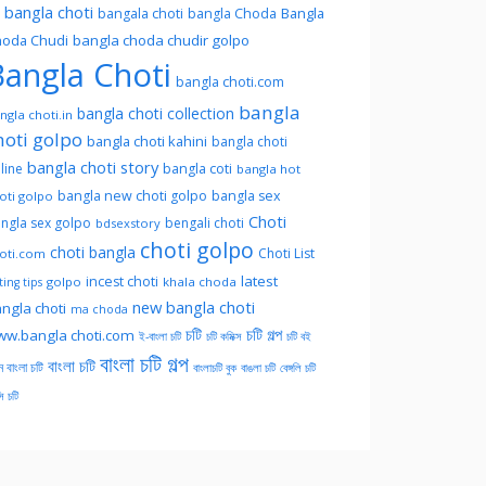
l bangla choti
Bangla
bangala choti
bangla Choda
oda Chudi
bangla choda chudir golpo
angla Choti
bangla choti.com
bangla
bangla choti collection
ngla choti.in
hoti golpo
bangla choti kahini
bangla choti
bangla choti story
line
bangla coti
bangla hot
bangla new choti golpo
bangla sex
oti golpo
Choti
ngla sex golpo
bengali choti
bdsexstory
choti golpo
choti bangla
Choti List
oti.com
latest
incest choti
golpo
khala choda
ing tips
new bangla choti
ngla choti
ma choda
চটি
চটি গল্প
w.bangla choti.com
ই-বাংলা চটি
চটি কমিক্স
চটি বই
বাংলা চটি গল্প
বাংলা চটি
ন বাংলা চটি
বাংলাচটি বুক
বাঙলা চটি
বেঙ্গলি চটি
সি চটি