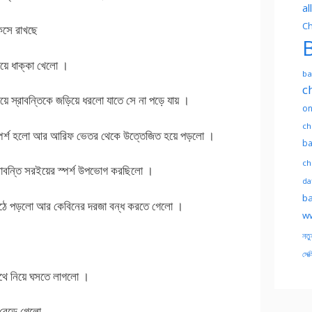
al
Ch
কেসে রাখছে
B
য়ে ধাক্কা খেলো ।
ba
c
িয়ে স্রাবন্তিকে জড়িয়ে ধরলো যাতে সে না পড়ে যায় ।
on
ch
ে স্পর্শ হলো আর আরিফ ভেতর থেকে উত্তেজিত হয়ে পড়লো ।
ba
ch
রাবন্তি সরইয়ের স্পর্শ উপভোগ করছিলো ।
dat
ba
উঠে পড়লো আর কেবিনের দরজা বন্ধ করতে গেলো ।
ww
নতু
সেক্
াথে নিয়ে ঘসতে লাগলো ।
 বেড়ে গেলো,