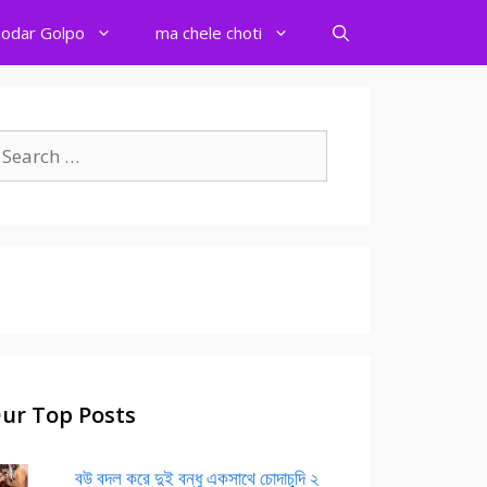
odar Golpo
ma chele choti
earch
r:
ur Top Posts
বউ বদল করে দুই বন্ধু একসাথে চোদাচুদি ২