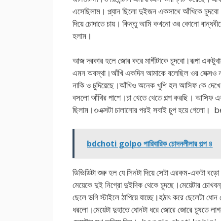
এসেছিলাম। প্ল্যান ছিলো দুইজন একসাথে আঁখিকে চুদব
দিয়ে চোদাতে চায়। কিন্তু আমি কখনো ওর কোনো বান্ধবীক
হলাম।
আজ দরকার হলে জোর করে মাগীটাকে চুদবো।রূপা একটুখাট
এমন অবস্থা।আঁখি একদিন আমাকে বলেছিল ওর সেক্সও ন
নাকি ও চুদিয়েছে।আঁখিও অনেক খুশি হল আসিফ কে দেখে।
বসলো আঁখির পাশে।চা খেতে খেতে গল্প করছি। আসিফ এ
ছিলাম।৩এক্সটা চালানোর পরই সবাই চুপ হয়ে গেলো।
bdchoti golpo পারিবারিক চোদনলীলার গল্প ৪
ডিভিডিটা শুরু হল যে সিনটা দিয়ে সেটা এরকম-একটা বড়
মেয়েকে দুই নিগ্রো দুইদিক থেকে চুদছে।মেয়েটার চোখবন
ছেলে ডগি স্টাইলে ঠাপিয়ে যাচ্ছে।হঠাৎ করে ছেলেটা ধোন
ধরলো।মেয়েটা দুহাতে ধোনটা ধরে জোরে জোরে চুষতে লাগ