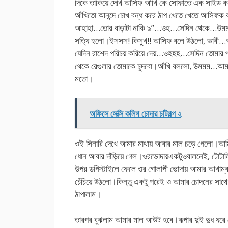
দিকে তাকিয়ে দেখি আসিফ আঁখি কে সোফাতে এক সাইড কর
আঁখিতো আনন্দে চোখ বন্ধ করে ঠাপ খেতে খেতে আসি
আহাহা…তোর বাড়াটা নাকি ৯”…ওহ…সেদিন থেকে…উমম
সত্যি হলো।ইসসস! কিসুখ!! আসিফ বলে উঠলো, ভাবী…আহ
যেদিন রাশেদ পরিচয় করিয়ে দেয়…ওহহহ…সেদিন তোমার প
থেকে রেগুলার তোমাকে চুদবো।আঁখি বললো, উমমম…আ
মতো।
অফিসে সেক্সি কলিগ চোদার চটিগল্প ২
ওই সিনারি দেখে আমার মাথায় আবার মাল চড়ে গেলো।আমি
ধোন আবার দাঁড়িয়ে গেল।ওরভোদায়একটুওবালনেই, টোটা
উপর ডগিস্টাইলে ফেলে ওর গোলাপী ভোদায় আমার আখাম্বা 
চেঁচিয়ে উঠলো।কিন্তু একটু পরেই ও আমার চোদনের সাথে 
ঠাপালাম।
তারপর বুঝলাম আমার মাল আউট হবে।রূপার দুই দুধ ধর