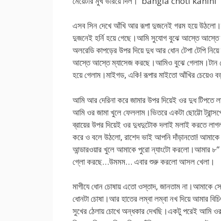
মেয়েটার মুখ ভরিয়ে দিল। bangla choti kahini
এসব সিন দেখে আঁখি আর রূপা দুজনেই গরম হয়ে উঠলো।র
দুজনেই হর্নি হয়ে গেছে।আমি সুযোগ বুঝে আস্তে আস্ত
অলরেডি কাপড়ের উপর দিয়ে দুধ আর ধোন টেপা টেপি নিয়ে
আস্তে আস্তে ম্যাসেজ করছে।আমিও বুঝে গেলাম।টান মে
হয়ে গেলাম।মাইগড, একি! রূপার মাইতো আঁখির চেয়
আমি আর দেরিনা করে জামার উপর দিয়েই ওর দুধ টিপতে লা
আমি ওর জামা খুলে ফেললাম।ভিতরে একটা ছোট্টো ট্রান্সপের
ব্রায়ের উপর দিয়েই ওর দুধদুটোক দলাই মলাই করতে 
করে ও বলে উঠলো, রাশেদ ভাই আপনি দাঁড়ানতো! আমাকে দা
আন্ডারওয়ার খুলে আমাকে পুরো ন্যাংটো করলো।আমার ৮” 
গ্লো করছে…উমমম… এবার শুরু করলো আসল খেলা।
মাগীযে ধোন চোষায় এতো ওস্তাদ, জানতাম না।আমাকে স
ধোনটা চোষা।আর হাতের লম্বা লম্বা নখ দিয়ে আমার বি
সুখের ঠেলায় চোখে অন্ধকার দেখছি।একটু পরেই আমি ও