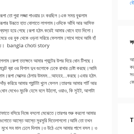
বৌ
ূপা তো পুরা লজ্জা পাওয়ার ঢং করছিল।এক সময় বুঝলাম
ে রূপার উরূতে হাত বোলাতে লাগলাম।ওদিকে আঁখি আর আসিফ
 ব্যস্ত হয়ে গেছে।রূপা হঠাৎ করেই আমার ধোনে হাত দিলো।
রে ওর বুক থেকে ওড়না সরিয়ে ফেললাম।সাথে সাথে আমি হাঁ
সত
েও বড়। bangla choti story
আপ
গলাম।রুপা ততক্ষনে আমার প্যান্টের উপর দিয়ে ধোন টিপছে।
কর
েন্ট ব্রা ওর বিশাল দুধ গুলোকে ঢেকে রাখার চেষ্টা করছে।আমি
সং
লাগলাম।রূপা সেক্সের ঠেলায় উমমম…আহহহ…করছে।এবার হঠাৎ
কে
ঁড় করিয়ে আমার প্যান্টটা খুলে ফেলল।তারপর আমার শার্ট আর
ধোন দেখেও মুচকি হেসে বলে উঠলো, ওয়াও, কি সুইট, আগাটা
োফাতে বসিয়ে নিজে বসলো মেঝেতে।তারপর শুরু করলো আমার
T
চিগুলোতে আস্তে আস্তে সুরসুরি দিতেলাগলো।আমি তো তখন
র মুখে সব মাল ঢেলে দিলাম।ও উঠে এসে আমার পাশে বসল। ও