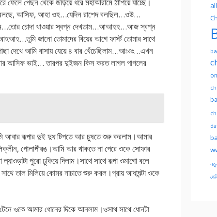
ে ফেলে পেছন থেকে জড়িয়ে ধরে মহাআরামে ঠাপিয়ে যাচ্ছে।
al
ফক বলছে, আসিফ, আহা ওহ…যেদিন রাশেদ বলছিল…ওউ…
Ch
…তোর চোদা খাওয়ার স্বপ্ন দেখতাম…আআহহ…আজ স্বপ্ন
B
আহ…তুমি জানো তোমাদের বিয়ের আগে ফার্স্ট তোমার সাথে
াছা দেখে আমি বাসায় যেয়ে ৪ বার খেঁচেছিলাম…আঃওঃ…এখন
ba
c
মার আসিফ ভাই… তারপর দুইজন কিস করত লাগল পাগলের
on
ch
ba
ch
dat
 আবার রূপার দুই দুধ টিপতে আর চুষতে শুরু করলাম।আমার
ba
লিক্লীন, গোলাপীরঙ।আমি আর থাকতে না পেরে ওকে সোফার
ww
ল্যাওড়াটা পুরো ঢুকিয়ে দিলাম।সাথে সাথে রূপা ওমাগো বলে
নতু
সাথে তাল মিলিয়ে কোমর নাচাতে শুরু করল।প্রায় আধাঘন্টা ওকে
সেক্
ে টেনে ওকে আমার ধোনের দিকে আনলাম।ওসাথ সাথে ধোনটা