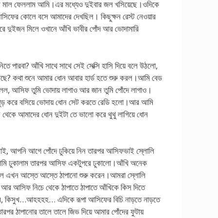
রে মাল ফেললাম আমি।এর মধ্যেও দুইবার জল খসিয়েছে।ওদিকে
িফের কোলে বসে আমাদের দেখছিল। কিছুক্ষন রেস্ট নেওয়ার
ে দুইজন মিলে ওখানে আঁখি ভাবীর পোঁদ আর ভোদামারি
তে পারবা? আঁখি সাথে সাথে সেই সেক্সি হাসি দিয়ে বলে উঠলো,
আছে? কথা শুনে আমার ধোন আবার হার্ড হতে শুরু করল।আমি বেড
লল, আসিফ তুমি ভোদায় লাগাও আর জান তুমি পোঁদে লাগাও।
পুড় করে বসিয়ে ভোদায় ধোন সেট করতে রেডি হলো।আর আমি
 থেকে আমাদের ধোন দুইটা তে ভালো করে থুথু লাগিয়ে ধোন
ভাই, আপনি আগে পোঁদে ঢুকিয়ে নিন তারপর আসিফভাই স্লোলি
মি ঢুকালাম তারপর আসিফ একটুপরে ঢুকালো।আঁখি অনেক
এখন আস্তে আস্তে ঠাপানো শুরু করেন।আমরা স্লোলি
।আর আসিফ নিচে থেকে ঠাপাতে ঠাপাতে আঁখিকে কিস দিতে
 কিসুখ…আহহহহ… এদিকে রূপা আসিফের বিচি নাড়তে নাড়তে
ারপর ঠাপানোর তালে তালে জিভ দিয়ে আমার পোঁদের ফুটায়