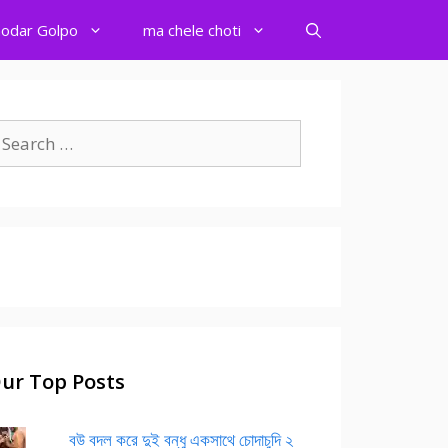
odar Golpo
ma chele choti
earch
r:
ur Top Posts
বউ বদল করে দুই বন্ধু একসাথে চোদাচুদি ২