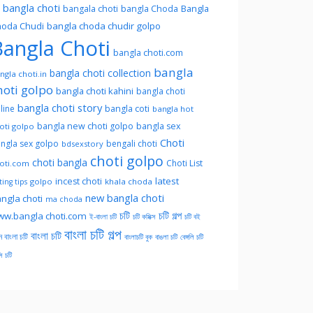
l bangla choti
Bangla
bangala choti
bangla Choda
oda Chudi
bangla choda chudir golpo
angla Choti
bangla choti.com
bangla
bangla choti collection
ngla choti.in
hoti golpo
bangla choti kahini
bangla choti
bangla choti story
line
bangla coti
bangla hot
bangla new choti golpo
bangla sex
oti golpo
Choti
ngla sex golpo
bengali choti
bdsexstory
choti golpo
choti bangla
Choti List
oti.com
latest
incest choti
golpo
khala choda
ing tips
new bangla choti
ngla choti
ma choda
চটি
চটি গল্প
w.bangla choti.com
ই-বাংলা চটি
চটি কমিক্স
চটি বই
বাংলা চটি গল্প
বাংলা চটি
ন বাংলা চটি
বাংলাচটি বুক
বাঙলা চটি
বেঙ্গলি চটি
সি চটি