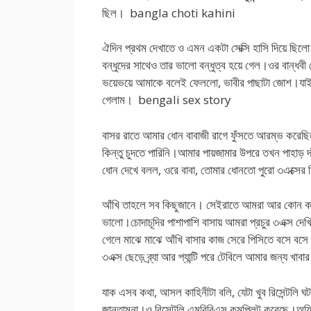
ছিল। bangla choti kahini
ঐদিন প্রথম দেখাতে ও এমন একটা সেক্সি হাসি দিয়ে ছিল
বন্ধুদের সাথেও তার ভালো বন্ধুত্ব হয়ে গেল।ওর বান্ধব
ভয়েভয়ে আমাকে বলেই ফেললো, ভাবীর পাছাটা জোশ।যাইহো
গেলাম। bengali sex story
বাসর রাতে আমার ধোন বাবাজী রাগে ফুঁসতে আরম্ভ করেছিল
কিন্তু চুদতে পারিনি।আমার পায়জামার উপরে তখন পাহাড় দ
ধোন দেখে বলল, ওরে বাবা, তোমার ধোনতো পুরো ৩এক্সের
আঁখি তাহলে সব কিছুজানে। সেইরাতে আমরা আর কোন কথা বল
ভালো।চোদাচূদির পাশাপাশি বাসায় আমরা প্রচুর ৩এক্স দে
গেলে মাঝে মাঝে আঁখি বাসার কাজ সেরে পিসিতে বসে 
৩এক্স ছেড়ে ব্র্যা আর প্যান্টি পরে টেবিলে আমার জন্
যাক এসব কথা, আসল কাহিনীটা বলি, যেটা খুব রিসেন্টলি
জানতামনা।ও রিসেন্টলি এমবিবিএস কমপ্লিট করেছে।অফ