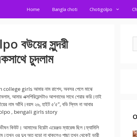
Home
Bangla choti
Chotigolpo
Ch
 বউয়ের সুন্দরী
S
fo
একসাথে চুদলাম
college girls আমার নাম রাশেদ, অবসর পেলে মাঝে
ম, আমার এক্সপিরিয়েন্সটাও আপনাদের সাথে শেয়ার করি।তাই
ের নাম আঁখি।বয়স ২৬, হাইট ৫’৫”, বডি স্লিম না আবার
lpo , bengali girls story
O
 ভীষন কিউট। আমাদের বিয়েটা এরেঞ্জড ম্যারেজ ছিল।ফ্যামিলি
ছিলাম।তখন ওর দুধ অত বড়ো না থাকলেও পাছা তখন থেকেই ভারী