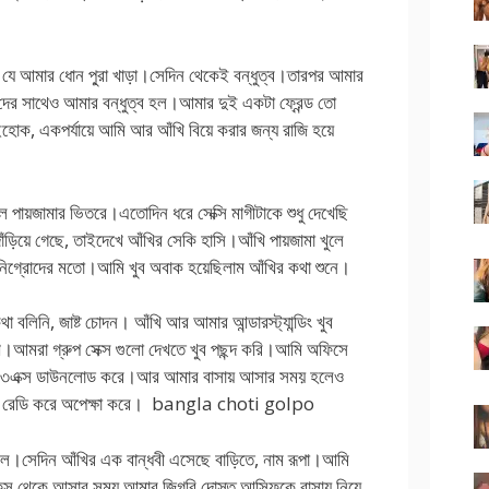
ো যে আমার ধোন পু্রা খাড়া।সেদিন থেকেই বন্ধুত্ব।তারপর আমার
ী দের সাথেও আমার বন্ধুত্ব হল।আমার দুই একটা ফ্রেন্ড তো
ক, একপর্যায়ে আমি আর আঁখি বিয়ে করার জন্য রাজি হয়ে
 পায়জামার ভিতরে।এতোদিন ধরে সেক্সি মাগীটাকে শুধু দেখেছি
াঁড়িয়ে গেছে, তাইদেখে আঁখির সেকি হাসি।আঁখি পায়জামা খুলে
 নিগ্রোদের মতো।আমি খুব অবাক হয়েছিলাম আঁখির কথা শুনে।
িনি, জাষ্ট চোদন। আঁখি আর আমার আন্ডারস্ট্যান্ডিং খুব
খি।আমরা গ্রুপ সেক্স গুলো দেখতে খুব পছন্দ করি।আমি অফিসে
বসে ৩এক্স ডাউনলোড করে।আর আমার বাসায় আসার সময় হলেও
য খাবার রেডি করে অপেক্ষা করে। bangla choti golpo
 ঘটল।সেদিন আঁখির এক বান্ধবী এসেছে বাড়িতে, নাম রূপা।আমি
িস থেকে আসার সময় আমার জিগরি দোস্ত আসিফকে বাসায় নিয়ে