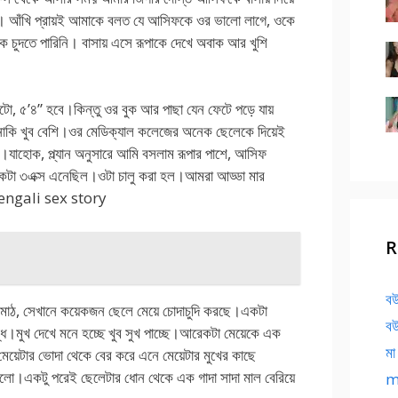
ো। আঁখি প্রায়ই আমাকে বলত যে আসিফকে ওর ভালো লাগে, ওকে
ে চুদতে পারিনি। বাসায় এসে রূপাকে দেখে অবাক আর খুশি
ো, ৫’৪” হবে।কিন্তু ওর বুক আর পাছা যেন ফেটে পড়ে যায়
াকি খুব বেশি।ওর মেডিক্যাল কলেজের অনেক ছেলেকে দিয়েই
যাহোক, প্ল্যান অনুসারে আমি বসলাম রূপার পাশে, আসিফ
কটা ৩এক্স এনেছিল।ওটা চালু করা হল।আমরা আড্ডা মার
 bengali sex story
R
বউ
ো মাঠ, সেখানে কয়েকজন ছেলে মেয়ে চোদাচুদি করছে।একটা
বউ
্ধ।মুখ দেখে মনে হচ্ছে খুব সুখ পাচ্ছে।আরেকটা মেয়েকে এক
মা
 মেয়েটার ভোদা থেকে বের করে এনে মেয়েটার মুখের কাছে
লো।একটু পরেই ছেলেটার ধোন থেকে এক গাদা সাদা মাল বেরিয়ে
ma