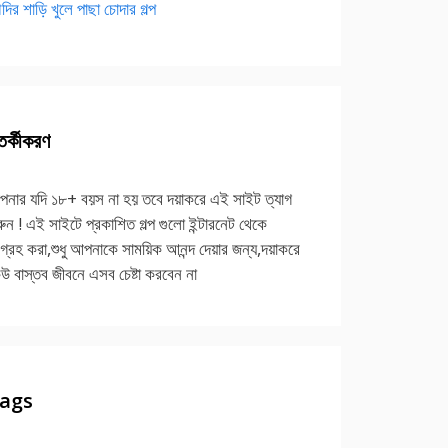
দির শাড়ি খুলে পাছা চোদার গল্প
র্কীকরণ
নার যদি ১৮+ বয়স না হয় তবে দয়াকরে এই সাইট ত্যাগ
ুন ! এই সাইটে প্রকাশিত গল্প গুলো ইন্টারনেট থেকে
গ্রহ করা,শুধু আপনাকে সাময়িক আনন্দ দেয়ার জন্য,দয়াকরে
উ বাস্তব জীবনে এসব চেষ্টা করবেন না
ags