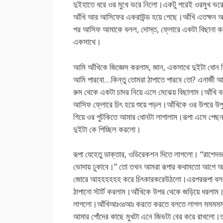
দুইহাতে ধরে ওর মুখে ভরে নিলো।একটু পরেই ওরমুখ ভ
আঁখি আর আসিফের একরাউন্ড হয়ে গেছে।আঁখি এতক্ষন আস
পর আসিফ আমাকে বলল, দোস্ত, ফ্লোরে একটা বিছানা কর
একসাথে।
আমি আঁখিকে জিজ্ঞেস করলাম, জান, একসাথে দুইটা ধোন নি
আমি পারবো…কিন্তু তোমরা ঠাপাতে পারবে তো? এনার্জী 
রুম থেকে একটা চাদর নিয়ে এসে মেঝেয় বিছালাম।আঁখি ব
আসিফ ফ্লোরে চিৎ হয়ে শুয়ে পড়ল।আঁখিকে ওর উপরে উ
গিয়ে ওর পুটকিতে আমার ধোনটা লাগালাম।রূপা এসে পেছন
দুইটা কে পিচ্ছিল করলো।
রূপা যেহেতু ডাক্তার, ওডিরেকশন দিতে লাগলো। “রাশেদ
ভোদায় ঢুকাবে।” তো তখন আমরা রূপার কথামতো আগে আ
জোরে আহহহহহহ করে চিৎকারকরেউঠলো।এরপররূপা বলল 
ঠাপানো স্টার্ট করলাম।আঁখিকে উপর থেকে জড়িয়ে ধরলাম
লাগলো।আঁখিআঃওঃআঃ করতে করতে বলতে লাগল মমমমম,
আমার পোঁদের কাছে মুখটা এনে জিভটা বের করে রাখলো।ত