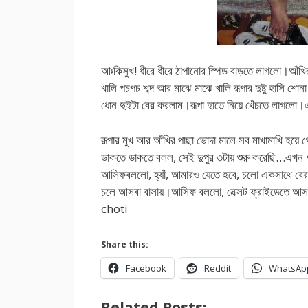
আঃকিসুখ! ধীরে ধীরে ঠাপানোর স্পিড বাড়তে লাগলো।আঁখ
খালি পচপচ শব্দ আর মাঝে মাঝে খালি রূপার দুষ্টু হাসি
ধোন দুইটা বের করলাম।রূপা হাতে নিয়ে খেঁচতে লাগলো
রূপার মুখ আর আঁখির পাছা ভোদা মালে সব মাখামাখি হয়ে
ডাকতে ডাকতে বলল, সেই দুপুর ৩টায় শুরু করেছি…এখন
আসিফবললো, হ্যাঁ, আমারও যেতে হবে, চলো একসাথে বের
চলে আসবা বাসায়।আসিফ বললো, নেক্সট ফ্রাইডেতে 
choti
Share this:
Facebook
Reddit
WhatsAp
Related Posts: