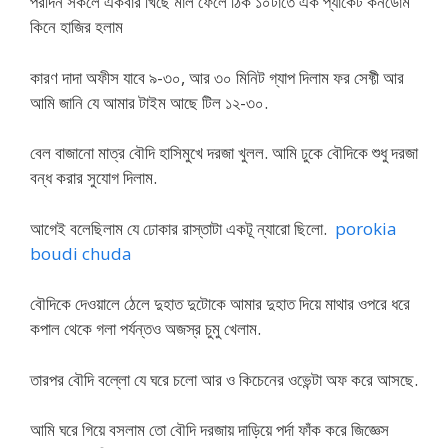
পরদিন সকলে একবার খিঁছে মাল ফেলে ঠিক ১০টাতে এক প্যাকেট কনডোম
কিনে হাজির হলাম
কারণ দাদা অফীস যাবে ৯-৩০, আর ৩০ মিনিট গ্যাপ দিলাম ফর সেফ্টী আর
আমি জানি যে আমার টাইম আছে টিল ১২-৩০.
বেল বাজানো মাত্র বৌদি হাসিমুখে দরজা খুলল. আমি ঢুকে বৌদিকে শুধু দরজা
বন্ধ করার সুযোগ দিলাম.
আগেই বলেছিলাম যে ঢোকার রাস্তাটা একটূ ন্যারো ছিলো.
porokia
boudi chuda
বৌদিকে দেওয়ালে ঠেলে দুহাত দুটোকে আমার দুহাত দিয়ে মাথার ওপরে ধরে
কপাল থেকে গলা পর্যন্তও অজস্র চুমু খেলাম.
তারপর বৌদি বল্লো যে ঘরে চলো আর ও কিচেনের ওভেন্টা অফ করে আসছে.
আমি ঘরে গিয়ে বসলাম তো বৌদি দরজায় দাড়িয়ে পর্দা ফাঁক করে জিজ্ঞেস