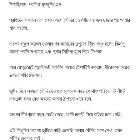
দিয়েছিলাম. পরকিয়া চুদাচুদির গল্প
প্রতিদিন সকালে মাল ফেলে এসে বৌদির চার/পাঁচ বার জল ছাড়ার পর আমার
মাল পরতো.
এরপর স্কূল কলেজ খোলার পর আমাদের দুপুরের ট্রিপ বন্ধ হলো, কিন্তূ
আমরা প্রতি সপ্তাহে এক-দুবার সিনিমা হলে গিয়ে টিপতাম
আর রেস্তরেন্টে প্রাইভেট কেবিনে গিয়েও টেপাটিপি করতাম. বীরেনকে আরও
দুবছর পড়িয়েছিলাম.
ছুটির দিনে সকালে বৌদি ছেলেকে ম্যানেজ করে কোথাও পাঠিয়ে এট লীস্ট
এক ঘন্টা সময় বেড় করতো আমার ঠাপানো খাবে বলে.
তারপর দীর্ঘ বারো বছর কেটে গেছে, আমি চাকরী নিয়ে বাইরে চলে গেছি.
এই কিছুদিন আগেয় ছুটিতে বাড়ি এসেছি আবার বৌদির সঙ্গে দেখা. তখন
বৌদির ছেলেও নেই .