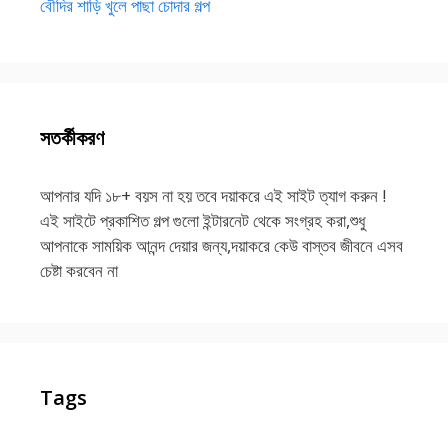
বৌদির শাড়ি খুলে পাছা চোদার গল্প
সতর্কীকরণ
আপনার যদি ১৮+ বয়স না হয় তবে দয়াকরে এই সাইট ত্যাগ করুন !
এই সাইটে প্রকাশিত গল্প গুলো ইন্টারনেট থেকে সংগ্রহ করা,শুধু
আপনাকে সাময়িক আনন্দ দেয়ার জন্য,দয়াকরে কেউ বাস্তব জীবনে এসব
চেষ্টা করবেন না
Tags