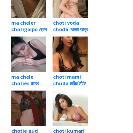
ma cheler
choti voda
chotigolpo ছেলে
choda ধোনটা আপুর
ও মায়ের চোদন চটিগল্প
ভোদায় ভাই বোন চুদা ৩
ma chele
choti mami
choties মায়ের
chuda মামির টাইট
ভোদায় গরম আঠালো
গুদে বাঁড়া ঢুকিয়ে পোঁদ
বীর্য
মারা
chotie gud
choti kumari