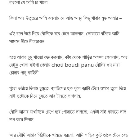
করলো যে আমি চা খাবো
কিনা আর উত্তরে আমি বললাম যে আজ অন্য কিছু খাবার মূড আমার –
এই বলে উঠে গিয়ে বৌদিকে ঘরে টেনে আনলাম. সোফাতে বসিয়ে আমি
সামনে নীচে নীলডাওন
হয়ে আবার চুমু খাওয়া শুরু করলাম, কাঁধ থেকে শাড়ির আঞ্চল ফেললাম, আর
যেটুকু খোলা যাইগা পেলাম choti boudi panu বৌদির গুদ মারা
চোদার পানু কাহিনী
পুরো ভরিয়ে দিলাম চুমূতে. ব্লাউসের হুক খুলে ব্রাটা টেনে ওপরে তুলে দিয়ে
মাই দুটোকে নিয়ে চুষতে আর টানতে লাগলাম,
বৌদি আমার মাথাটাকে চেপে ধরে গোঙ্গাতে লাগলো, একটা মাই কামড়ে লাল
দাগ করে দিলাম
আর বৌদি আমার পিঠটাকে খামছে ধরলো. আমি শাড়ির কুচি তাকে টেনে বেড়