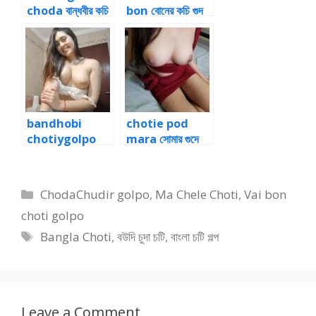
choda বান্ধবীর কচি
bon বোনের কচি গুদ
গুদে ভাইয়ের বাড়া চোদা
প্রথমবার চোদার গল্প
১
bandhobi
chotie pod
chotiygolpo
mara সোমার গুদে
প্রেমিকার পাছা চুদে মাল
অচেনা লোকের ধোন ২
আউট ২
Categories
ChodaChudir golpo
,
Ma Chele Choti
,
Vai bon
choti golpo
Tags
Bangla Choti
,
বউদি চুদা চটি
,
বাংলা চটি গল্প
Leave a Comment