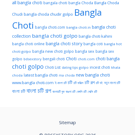
all bangla choti
Bangla Choda
bangala choti
bangla Choda
Bangla
Chudi
bangla choda chudir golpo
Choti
bangla choti
bangla choti.com
bangla choti.in
bangla choti golpo
collection
bangla choti kahini
bangla choti story
bangla choti online
bangla coti
bangla hot
bangla new choti golpo
bangla sex
bangla sex
choti golpo
Choti
choti bangla
golpo
bengali choti
bdsexstory
choti.com
choti golpo
Choti List
incest choti
golpo
khala
dating tips
new bangla choti
latest bangla choti
choda
ma choda
চটি
চটি গল্প
www.bangla choti.com
নতুন বাংলা চটি
ই-বাংলা চটি
চটি কমিক্স
চটি বই
বাংলা চটি গল্প
বাংলা চটি
বাংলাচটি বুক
বাঙলা চটি
বেঙ্গলি চটি
সেক্সি চটি
Sitemap
© BDSEXSTORY.ORG 2026