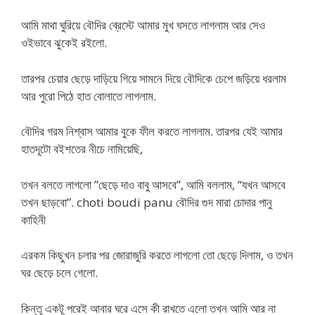
আমি মাথা ঘুরিয়ে বৌদির ব্রেস্টে আমার মুখ ঘসতে লাগলাম আর সেও
ওইভাবে ঝুকেই রইলো.
তারপর চেয়ার ছেড়ে দাড়িয়ে গিয়ে সামনে দিয়ে বৌদিকে চেপে জড়িয়ে ধরলাম
আর পুরো পিঠে হাত বোলাতে লাগলাম.
বৌদির গরম নিশ্বাস আমার বুকে ফীল করতে লাগলাম. তারপর যেই আমার
হাতদূটো বইশতের নীচে নামিয়েছি,
তখন বলতে লাগলো ”ছেড়ে দাও বাবু আসবে”, আমি বললাম, “যখন আসবে
তখন ছাড়বো”. choti boudi panu বৌদির গুদ মারা চোদার পানু
কাহিনী
এরকম কিছুখন চলার পর জোরাজুরি করতে লাগলো তো ছেড়ে দিলাম, ও তখন
ঘর ছেড়ে চলে গেলো.
কিন্তূ একটূ পরেই আবার ঘরে এসে কী রাখতে এলো তখন আমি আর না