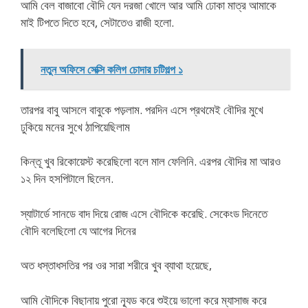
আমি বেল বাজাবো বৌদি যেন দরজা খোলে আর আমি ঢোকা মাত্র আমাকে
মাই টিপতে দিতে হবে, সেটাতেও রাজী হলো.
নতুন অফিসে সেক্সি কলিগ চোদার চটিগল্প ১
তারপর বাবু আসলে বাবুকে পড়লাম. পরদিন এসে প্রথমেই বৌদির মুখে
ঢুকিয়ে মনের সুখে ঠাপিয়েছিলাম
কিন্তূ খুব রিকোয়েস্ট করেছিলো বলে মাল ফেলিনি. এরপর বৌদির মা আরও
১২ দিন হসপিটালে ছিলেন.
স্যাটার্ডে সানডে বাদ দিয়ে রোজ এসে বৌদিকে করেছি. সেকেংড দিনেতে
বৌদি বলেছিলো যে আগের দিনের
অত ধস্তাধসতির পর ওর সারা শরীরে খুব ব্যাথা হয়েছে,
আমি বৌদিকে বিছানায় পুরো ন্যূড করে শুইয়ে ভালো করে ম্যাসাজ করে