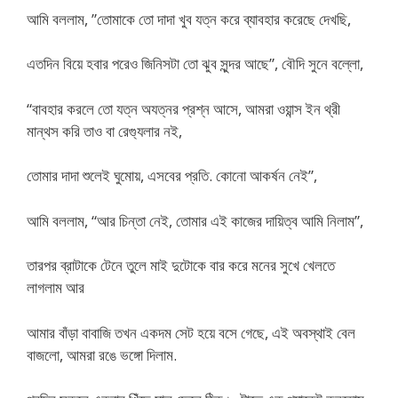
আমি বললাম, ”তোমাকে তো দাদা খুব যত্ন করে ব্যাবহার করেছে দেখছি,
এতদিন বিয়ে হবার পরেও জিনিসটা তো ঝুব সুন্দর আছে”, বৌদি সুনে বল্লো,
“বাবহার করলে তো যত্ন অযত্নর প্রশ্ন আসে, আমরা ওয়ান্স ইন থ্রী
মান্থস করি তাও বা রেগ্যুলার নই,
তোমার দাদা শুলেই ঘুমোয়, এসবের প্রতি. কোনো আকর্ষন নেই”,
আমি বললাম, “আর চিন্তা নেই, তোমার এই কাজের দায়িত্ব আমি নিলাম”,
তারপর ব্রাটাকে টেনে তুলে মাই দুটোকে বার করে মনের সুখে খেলতে
লাগলাম আর
আমার বাঁড়া বাবাজি তখন একদম সেট হয়ে বসে গেছে, এই অবস্থাই বেল
বাজলো, আমরা রঙে ভঙ্গো দিলাম.