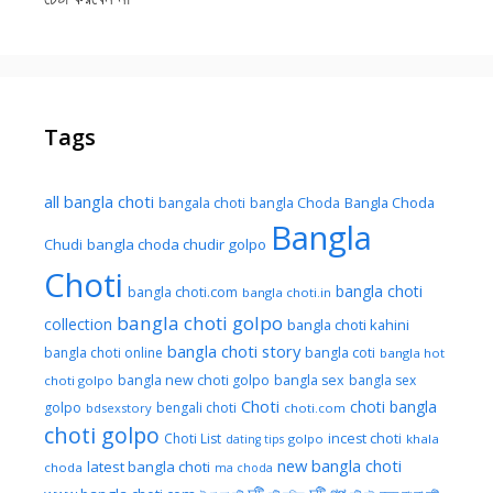
Tags
all bangla choti
Bangla Choda
bangala choti
bangla Choda
Bangla
Chudi
bangla choda chudir golpo
Choti
bangla choti
bangla choti.com
bangla choti.in
bangla choti golpo
collection
bangla choti kahini
bangla choti story
bangla choti online
bangla coti
bangla hot
bangla new choti golpo
bangla sex
bangla sex
choti golpo
Choti
choti bangla
golpo
bengali choti
bdsexstory
choti.com
choti golpo
Choti List
incest choti
golpo
khala
dating tips
new bangla choti
latest bangla choti
choda
ma choda