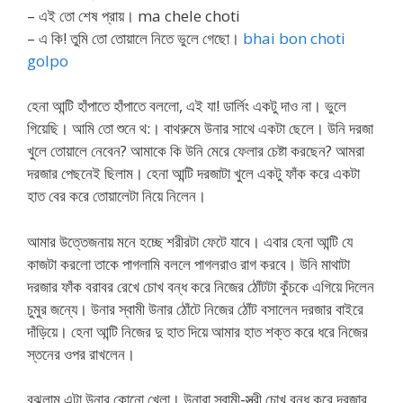
– এই তো শেষ প্রায়। ma chele choti
– এ কি! তুমি তো তোয়ালে নিতে ভুলে গেছো।
bhai bon choti
golpo
হেনা আন্টি হাঁপাতে হাঁপাতে বললো, এই যা! ডার্লিং একটু দাও না। ভুলে
গিয়েছি। আমি তো শুনে থ:। বাথরুমে উনার সাথে একটা ছেলে। উনি দরজা
খুলে তোয়ালে নেবেন? আমাকে কি উনি মেরে ফেলার চেষ্টা করছেন? আমরা
দরজার পেছনেই ছিলাম। হেনা আন্টি দরজাটা খুলে একটু ফাঁক করে একটা
হাত বের করে তোয়ালেটা নিয়ে নিলেন।
আমার উত্তেজনায় মনে হচ্ছে শরীরটা ফেটে যাবে। এবার হেনা আন্টি যে
কাজটা করলো তাকে পাগলামি বললে পাগলরাও রাগ করবে। উনি মাথাটা
দরজার ফাঁক বরাবর রেখে চোখ বন্ধ করে নিজের ঠোঁটটা কুঁচকে এগিয়ে দিলেন
চুমুর জন্যে। উনার স্বামী উনার ঠোঁটে নিজের ঠোঁট বসালেন দরজার বাইরে
দাঁড়িয়ে। হেনা আন্টি নিজের দু হাত দিয়ে আমার হাত শক্ত করে ধরে নিজের
স্তনের ওপর রাখলেন।
বুঝলাম এটা উনার কোনো খেলা। উনারা স্বামী-স্ত্রী চোখ বন্ধ করে দরজার