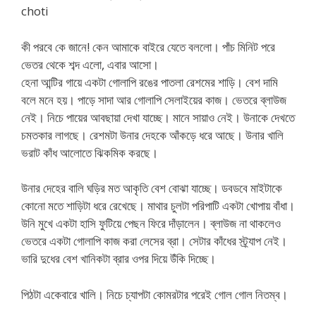
choti
কী পরবে কে জানে! কেন আমাকে বাইরে যেতে বললো। পাঁচ মিনিট পরে
ভেতর থেকে শব্দ এলো, এবার আসো।
হেনা আন্টির গায়ে একটা গোলাপি রঙের পাতলা রেশমের শাড়ি। বেশ দামি
বলে মনে হয়। পাড়ে সাদা আর গোলাপি সেলাইয়ের কাজ। ভেতরে ব্লাউজ
নেই। নিচে পায়ের আবছায়া দেখা যাচ্ছে। মানে সায়াও নেই। উনাকে দেখতে
চমতকার লাগছে। রেশমটা উনার দেহকে আঁকড়ে ধরে আছে। উনার খালি
ভরাট কাঁধ আলোতে ঝিকমিক করছে।
উনার দেহের বালি ঘড়ির মত আকৃতি বেশ বোঝা যাচ্ছে। ডবডবে মাইটাকে
কোনো মতে শাড়িটা ধরে রেখেছে। মাথার চুলটা পরিপাটি একটা খোপায় বাঁধা।
উনি মুখে একটা হাসি ফুটিয়ে পেছন ফিরে দাঁড়ালেন। ব্লাউজ না থাকলেও
ভেতরে একটা গোলাপি কাজ করা লেসের ব্রা। সেটার কাঁধের স্ট্র্যাপ নেই।
ভারি দুধের বেশ খানিকটা ব্রার ওপর দিয়ে উঁকি দিচ্ছে।
পিঠটা একেবারে খালি। নিচে চ্যাপটা কোমরটার পরেই গোল গোল নিতম্ব।