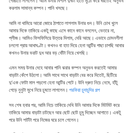
গোঙাতে লাগলেন। আমি উনার বিশাল দুধটা হাতে মুঠো করে ধরতেই অনুভব
করলাম সামান্য কম্পন। পানি খসছে।
আমি না থামিয়ে আরো জোরে ঠাপাতে লাগলাম উনার গুদ। উনি চোখ খুলে
আমার দিকে তাকিয়ে একটু কাছে এসে কানে কানে বললেন, ভেতরে না,
প্লীজ। আমিও ফিসফিসিয়ে উত্তর দিলাম, দেরি আছে। এভাবে চোদনলীলা
চললো প্রায় আধাঘণ্টা। কখনও বা হাত দিয়ে হেনা আন্টির পাছা চাপছি আবার
কখনও উনার ভরাট দুধ আর বড় বোঁটা নিয়ে খেলছি।
এমন সময় উনার দেহে আবার পানি ঝরার কম্পন অনুভব করতেই আমার
বাড়াটা কেঁপে উঠলো। আমি সাথে সাথে বাড়াটা বের করে দিতেই, ছিটিয়ে
দু’এক ফোটা মাল পড়লো হেনা আন্টির পেটে। উনি দ্রুত নিচে নেমে, হাঁটু
গেড়ে নুনুটা মুখে নিয়ে চুষতে লাগলেন।
পরকিয়া চুদাচুদির গল্প
সব শেষ হবার পর, আমি নিচে তাকিয়ে দেখি উনি আমার দিকে মিটমিট করে
তাকিয়ে আমার বাড়াটা চাটছেন আর ছোট ছোট চুমু দিচ্ছেন আগাতে। একটু
পরে উনি শার্টটা পরে নিজের ঘরে চলে গেলেন।