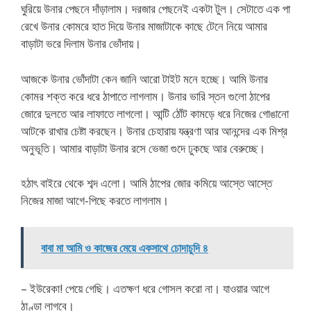
ঘুরিয়ে উনার পেছনে দাঁড়ালাম। দরজার পেছনেই একটা টুল। সেটাতে এক পা
রেখে উনার কোমরে হাত দিয়ে উনার মাজাটাকে কাছে টেনে নিয়ে আমার
বাড়াটা ভরে দিলাম উনার ভোঁদায়।
আজকে উনার ভোঁদাটা কেন জানি আরো টাইট মনে হচ্ছে। আমি উনার
কোমর শক্ত করে ধরে ঠাপাতে লাগলাম। উনার ভারি স্তন গুলো ঠাপের
জোরে দুলতে আর লাফাতে লাগলো। আন্টি ঠোঁট কামড়ে ধরে নিজের গোঙানো
আটকে রাখার চেষ্টা করছেন। উনার চেহারায় যন্ত্রণা আর আনন্দের এক মিশ্র
অনুভূতি। আমার বাড়াটা উনার রসে ভেজা গুদে ঢুকছে আর বেরুচ্ছে।
হঠাৎ বাইরে থেকে শব্দ এলো। আমি ঠাপের জোর কমিয়ে আস্তে আস্তে
নিজের মাজা আগে-পিছে করতে লাগলাম।
বাবা মা আমি ও কাজের মেয়ে একসাথে চোদাচুদি ৪
– ইউরেকা! পেয়ে গেছি। এতক্ষণ ধরে গোসল করো না। যাওয়ার আগে
ঠাণ্ডা লাগবে।