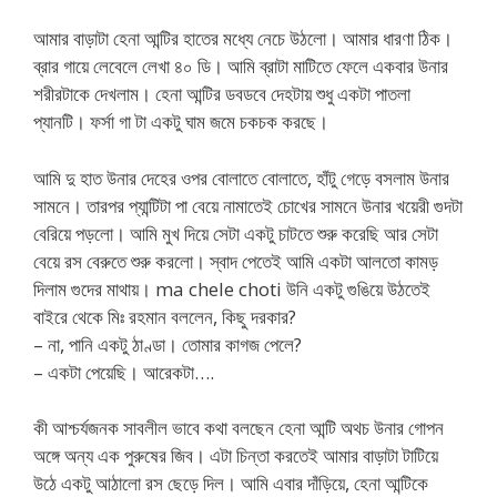
আমার বাড়াটা হেনা আন্টির হাতের মধ্যে নেচে উঠলো। আমার ধারণা ঠিক।
ব্রার গায়ে লেবেলে লেখা ৪০ ডি। আমি ব্রাটা মাটিতে ফেলে একবার উনার
শরীরটাকে দেখলাম। হেনা আন্টির ডবডবে দেহটায় শুধু একটা পাতলা
প্যানটি। ফর্সা গা টা একটু ঘাম জমে চকচক করছে।
আমি দু হাত উনার দেহের ওপর বোলাতে বোলাতে, হাঁটু গেড়ে বসলাম উনার
সামনে। তারপর প্যান্টিটা পা বেয়ে নামাতেই চোখের সামনে উনার খয়েরী গুদটা
বেরিয়ে পড়লো। আমি মুখ দিয়ে সেটা একটু চাটতে শুরু করেছি আর সেটা
বেয়ে রস বেরুতে শুরু করলো। স্বাদ পেতেই আমি একটা আলতো কামড়
দিলাম গুদের মাথায়। ma chele choti উনি একটু গুঙিয়ে উঠতেই
বাইরে থেকে মিঃ রহমান বললেন, কিছু দরকার?
– না, পানি একটু ঠাণ্ডা। তোমার কাগজ পেলে?
– একটা পেয়েছি। আরেকটা….
কী আশ্চর্যজনক সাবলীল ভাবে কথা বলছেন হেনা আন্টি অথচ উনার গোপন
অঙ্গে অন্য এক পুরুষের জিব। এটা চিন্তা করতেই আমার বাড়াটা টাটিয়ে
উঠে একটু আঠালো রস ছেড়ে দিল। আমি এবার দাঁড়িয়ে, হেনা আন্টিকে