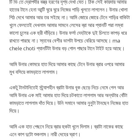
টি ভি তে দ্রোপদীর বস্ত্র হরণের দৃশ্য দেখা যেত। ঠিক সেই কায়দায় আমার
হাতের টানে হেনা আন্টি ঘুরে ঘুরে নিজের শাড়ি খুলতে লাগলেন। উনার খোলা
পিঠ দেখে আমার আর তর সইছে না। আমি জোরে জোরে টেনে শাড়ির বাকিটা
খুলে ফেলতেই দেখলাম আমার সামনে লেসের ব্রা আর প্যানটি পরা লম্বা
কালো চুলের এক হুরী দাঁড়িয়ে। উনার ফর্সা দেহটাকে দুই চিলতে কাপড় ধরে
রাখতে পারছে না। স্তনের বেশীর ভাগটা উপচে বেরিয়ে আসছে। ma
chele choti প্যানটিটা উনার বড় গোল পাছার টানে টাইট হয়ে আছে।
আমি উনার কোমরে হাত দিয়ে আমার কাছে টেনে উনার ব্রার ওপরে আমার
মুখ বসিয়ে কামড়াতে লাগলাম।
একটু টানটানিতেই স্ট্র্যাপহীন ব্রাটা উনার বুক ছেড়ে নিচে নেমে গেল আর
আমি উনার এক মাই আমার হাত দিয়ে চটকাতে লাগলাম আর অন্যটার বোঁটা
কামড়াতে লাগলাম দাঁত দিয়ে। উনি সমানে আমার নুনুটা টানছেন নিজের হাত
দিয়ে।
আমি এক হাত পেছনে নিয়ে ব্রার হুকটা খুলে দিলাম। ব্রাটা নাকের কাছে
এনে কাপ দুটো শুকলাম। নারী দেহের ঘ্রাণ।