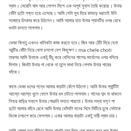
স্বাদ। মেয়েলি ঘাম আর লোশন মিশে এক অপূর্ব সুবাস তৈরি করেছে। উনার
বোঁটা দুটো শক্ত হয়ে এসেছে। আমি সেটা মুখ দিয়ে কামড়ে ধরতেই উনি
সজোরে চিৎকার করে উঠলেন। আমি আমার হাত উনার প্যানটির ওপর রেখে
গুদটা ডলতে লাগলাম।
ভেজা কিন্তু এখনও খানিকটা কাজ করতে হবে। জিব আর ঠোঁট দিয়ে হেনা
আন্টির বোঁটা নিয়ে খেলা চললো বেশ কিছুক্ষণ। ma chele choti
তারপর আমি উনাকে একটু উঁচু করে বেসিনের পাশের মার্বেলের ওপর বসিয়ে
দিলাম। জিবটা উনার গা থেকে না তুলে মাথা নিয়ে গেলাম উনার পায়ের
ফাঁকে।
কামে ভেজা গুদের গন্ধে আমার বাড়াটা কেঁপে উঠলো। আমি উনার প্যান্টিটা
আস্তে আস্তে খুলে ফেলে উনার গুদ চাটতে লাগলাম। গানের শব্দ না থাকলে
নিশ্চয় বাড়ির সকলে উনার গোঙানি শুনতে পারতো। উনার লম্বা মসৃণ পা
দুটো আমার কাঁধে রেখে আমি উনার ভোঁদাটা মনের খিদে মিটিয়ে চুষে সেটাকে
ভিজে চপচপে করে ফেললাম। এবার আমার বাড়াটা একটু নারী স্বাদ চায়।
আমি সোজা হয়ে দাঁড়িয়ে উনার গালটা হাত দিয়ে বেশ শক্ত করে ধরে উনার