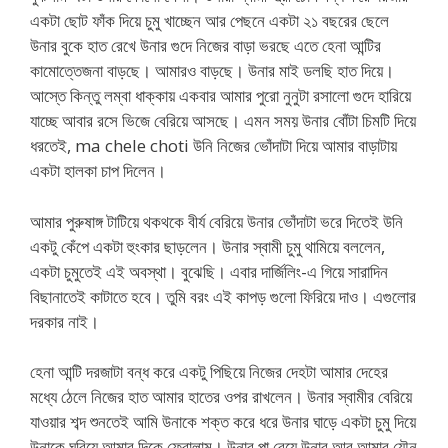
একটা ছোট ফাঁক দিয়ে চুমু খাচ্ছেন আর পেছনে একটা ২১ বছরের ছেলে
উনার বুকে হাত রেখে উনার গুদে নিজের বাড়া ভরছে এতে হেনা আন্টির
কামোত্তেজনা বাড়ছে। আমারও বাড়ছে। উনার মাই ডলছি হাত দিয়ে।
আস্তে কিন্তু লম্বা ধাক্কায় একবার আমার পুরো নুনুটা রসালো গুদে হারিয়ে
যাচ্ছে আবার রসে ভিজে বেরিয়ে আসছে। এমন সময় উনার বোঁটা চিমটি দিয়ে
ধরতেই, ma chele choti উনি নিজের ভোঁদাটা দিয়ে আমার বাড়াটায়
একটা হালকা চাপ দিলেন।
আমার পুরুষাঙ্গ টাটিয়ে থকথকে বীর্য বেরিয়ে উনার ভোঁদাটা ভরে দিতেই উনি
একটু কেঁপে একটা হুংকার ছাড়লেন। উনার স্বামী চুমু থামিয়ে বললেন,
একটা চুমুতেই এই অবস্থা। বুঝেছি। এবার দার্জিলিং-এ গিয়ে সারাদিন
বিছানাতেই কাটাতে হবে। তুমি বরং এই কাপড় গুলো ফিরিয়ে দাও। এগুলোর
দরকার নাই।
হেনা আন্টি দরজাটা বন্ধ করে একটু পিছিয়ে নিজের দেহটা আমার দেহের
মধ্যে ঠেলে নিজের হাত আমার হাতের ওপর রাখলেন। উনার স্বামীর বেরিয়ে
যাওয়ার শব্দ শুনতেই আমি উনাকে শক্ত করে ধরে উনার ঘাড়ে একটা চুমু দিয়ে
উনাকে ঘুরিয়ে আমার দিকে ফেরালাম। উনার পা বেয়ে উনার আর আমার যৌন