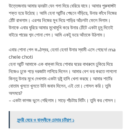
উত্তেজনায় আমার হৃদয়টা যেন গলা দিয়ে বেরিয়ে যাবে। আমার পুরুষাঙ্গটা
শক্ত হয়ে উঠেছে। আমি হেনা আন্টির পেছনে দাঁড়িয়ে, উনার কাঁধে নিজের
ঠোঁট রাখলাম। এরপর নিজের মুখ দিয়ে শাড়ির আঁচলটা ফেলে দিলাম।
উনাকে এবার ঘুরিয়ে আমার মুখোমুখি করে উনার ঠোঁটে একটা চুমু দিতেই
বাইরে পায়ের শব্দ শোনা গেল। আমি একটু ভয়ে আঁতকে উঠলাম।
এবার শোনা গেল কণ্ঠস্বর, হেনা! হেনা! উনার স্বামী এসে গেছেন! ma
chele choti
হেনা আন্টি আমাকে এক ধাক্কা দিয়ে শোবার ঘরের বাথরুমে ঢুকিয়ে দিয়ে
নিজেও ঢুকে পড়ে দরজাটা লাগিয়ে দিলেন। আমার বেশ ভয় করতে লাগলো
কিন্তু উনার মুখে দেখলাম একটা দুষ্টু হাসি খেলা করছে। আমার শার্টের
বোতাম খুলতে খুলতে উনি জবাব দিলেন, এই তো। গোসল করি। তুমি
অসময়ে?
– একটা কাগজ ভুলে গেছিলাম। সাড়ে পাঁচটায় মিটিং। তুমি কর গোসল।
সুন্দরী মেয়ে ও বান্ধবীকে চোদার চটিগল্প ১