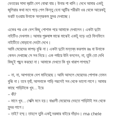
ভেতরের সাদা ব্রাটা বেশ বোঝা যায়। উনার পা খালি। দেখে আমার একটু
জুলিয়ার কথা মনে পড়ে গেল কিন্তু হেনা আন্টির শরীরটা ওর থেকে আরেকটু
ভরাট হওয়ায় উনাকে অন্যরকম সুন্দর দেখাচ্ছে।
একের পর এক বেশ কিছু পোশাক পরে আমাকে দেখালেন। একটা দুটো
নাইটিও দেখলাম। আমার পুরুষাঙ্গ মাঝে মাঝেই একটু নড়ে ওঠে ফিনফিনে
নাইটিতে মোড়ানো দেহটা দেখে।
আমি মেয়েদের কাপড় বুঝি না। একটা দুটো মন্তব্য করলাম রঙ বা উনাকে
কেমন দেখাচ্ছে সে সব নিয়ে। এক পর্যায়ে উনি বললেন, না, তুমি তো দেখি
কিছুই পছন্দ করছো না। আমাকে দেখতে কি খুব খারাপ লাগছে?
– না, না, আপনাকে বেশ মানিয়েছে। আমি আসলে মেয়েদের পোশাক তেমন
বুঝি না। তবে হ্যাঁ, আপনাকে শাড়ি পরলেই সব থেকে ভালো লাগে। আমার
কাছে শাড়িটাকে খুব… ইয়ে
– কী?
– মানে খুব… সেক্সি মনে হয়। বাঙালী মেয়েদের দেহতে শাড়িটাই সব থেকে
সুন্দর লাগে।
– তাই? হম্ম্। তাহলে তুমি একটু দরজার বাইরে দাঁড়াও। ma chele