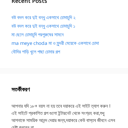
Recent Posts
বউ বদল করে দুই বন্ধু একসাথে চোদাচুদি ২
বউ বদল করে দুই বন্ধু একসাথে চোদাচুদি ১
মা ছেলে চোদাচুদি পরপুরুষের সামনে
ma meye choda মা ও সুন্দরী মেয়েকে একসাথে চোদা
বৌদির শাড়ি খুলে পাছা চোদার গল্প
সতর্কীকরণ
আপনার যদি ১৮+ বয়স না হয় তবে দয়াকরে এই সাইট ত্যাগ করুন !
এই সাইটে প্রকাশিত গল্প গুলো ইন্টারনেট থেকে সংগ্রহ করা,শুধু
আপনাকে সাময়িক আনন্দ দেয়ার জন্য,দয়াকরে কেউ বাস্তব জীবনে এসব
চেষ্টা করবেন না