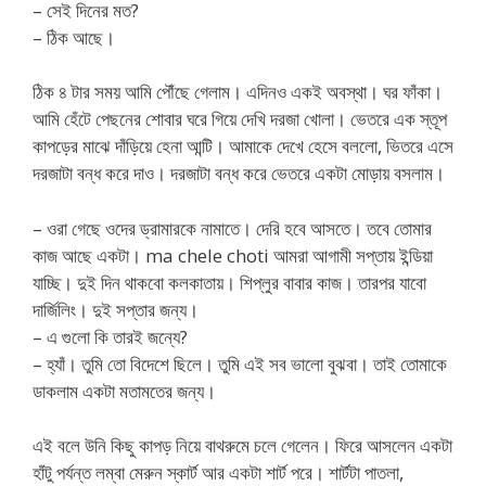
– সেই দিনের মত?
– ঠিক আছে।
ঠিক ৪ টার সময় আমি পৌঁছে গেলাম। এদিনও একই অবস্থা। ঘর ফাঁকা।
আমি হেঁটে পেছনের শোবার ঘরে গিয়ে দেখি দরজা খোলা। ভেতরে এক স্তূপ
কাপড়ের মাঝে দাঁড়িয়ে হেনা আন্টি। আমাকে দেখে হেসে বললো, ভিতরে এসে
দরজাটা বন্ধ করে দাও। দরজাটা বন্ধ করে ভেতরে একটা মোড়ায় বসলাম।
– ওরা গেছে ওদের ড্রামারকে নামাতে। দেরি হবে আসতে। তবে তোমার
কাজ আছে একটা। ma chele choti আমরা আগামী সপ্তায় ইন্ডিয়া
যাচ্ছি। দুই দিন থাকবো কলকাতায়। শিপ্লুর বাবার কাজ। তারপর যাবো
দার্জিলিং। দুই সপ্তার জন্য।
– এ গুলো কি তারই জন্যে?
– হ্যাঁ। তুমি তো বিদেশে ছিলে। তুমি এই সব ভালো বুঝবা। তাই তোমাকে
ডাকলাম একটা মতামতের জন্য।
এই বলে উনি কিছু কাপড় নিয়ে বাথরুমে চলে গেলেন। ফিরে আসলেন একটা
হাঁটু পর্যন্ত লম্বা মেরুন স্কার্ট আর একটা শার্ট পরে। শার্টটা পাতলা,