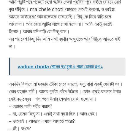
আমি প্যান্ট পরে পকেটে হেনা আন্টির ভেজা প্যান্টিটা পুরে বাইরে বেরিয়ে দেখি
বুয়া দাঁড়িয়ে। ma chele choti আমাকে দেখেই বললো, ও ভাইয়া
আমনে আইছেন? ভাইয়াদেরকে ডাকতেছি। গিট্টু কে নিয়ে বাড়ি চলে
আসলাম। আর হেনা আন্টির সাথে দেখা হলো না। আমি একটু ভয়েই
ছিলাম। আবার যদি বাড়ি তে কিছু বলে।
এর পর বেশ কিছু দিন আমি মাথা ব্যথার অজুহাতে আর গিট্টুকে আনতে যাই
না।
vaibon choda বোনের দুধ চুষা ও পাছা চোদার গল্প ১
একদিন বিকালে মা দরজায় টোকা মেরে বললো, সমু, বাবা একটু ফোনটা ধর।
তোর রহমান চাচী। আমার বুকটা কেঁপে উঠলো। ফোন ধরেই শুনলাম উনার
সেই কণ্ঠস্বর। গলা শুনে উনার মেজাজ বোঝা যাচ্ছে না।
– তোমার নাকি শরীর খারাপ?
– না, তেমন কিছু না। একটু মাথা ব্যথা ছিল। আজ নেই।
– ভালোই। আজকে এখানে আসতে পারো?
– জী। কখন?