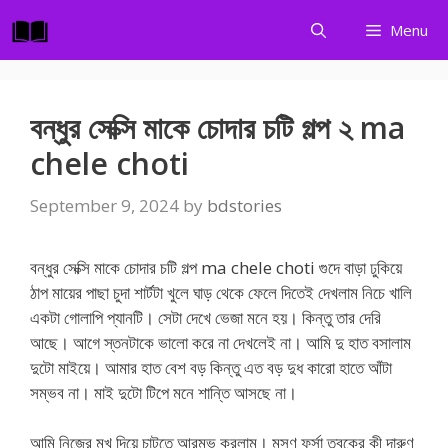
Skip
Menu
to
content
বন্ধুর সেক্সি মাকে চোদার চটি গল্প ২ ma
chele choti
September 9, 2024
by
bdstories
বন্ধুর সেক্সি মাকে চোদার চটি গল্প ma chele choti গুদে বাড়া ঢুকিয়ে
ঠাপ মায়ের পাছা চুদা শার্টটা খুলে ঘাড় থেকে ফেলে দিতেই দেখলাম নিচে খালি
একটা গোলাপি প্যানটি। সেটা দেখে ভেজা মনে হয়। কিন্তু তার দেরি
আছে। আগে স্তনটাকে ভালো করে না দেখলেই না। আমি দু হাত বসালাম
দুটো মাইয়ে। আমার হাত বেশ বড় কিন্তু এত বড় দুধ কারো হাতে আঁটা
সম্ভব না। মাই দুটো টিপে মনে শান্তি আসছে না।
আমি নিজের মুখ দিয়ে চাটতে আরম্ভ করলাম। মসৃণ ফর্সা ত্বকের কী দারুণ