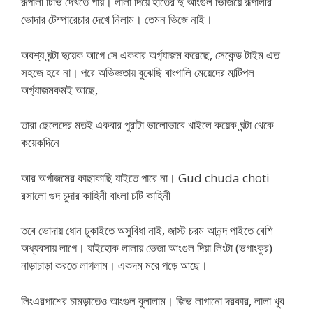
রূপালী টিভি দেখতে পায়। লালা দিয়ে হাতের দু আংগুল ভিজিয়ে রূপালীর
ভোদার টেম্পারেচার দেখে নিলাম। তেমন ভিজে নাই।
অবশ্য ঘন্টা দুয়েক আগে সে একবার অর্গ্যাজম করেছে, সেকেন্ড টাইম এত
সহজে হবে না। পরে অভিজ্ঞতায় বুঝেছি বাংগালি মেয়েদের মাল্টিপল
অর্গ্যাজমকমই আছে,
তারা ছেলেদের মতই একবার পুরাটা ভালোভাবে খাইলে কয়েক ঘন্টা থেকে
কয়েকদিনে
আর অর্গাজমের কাছাকাছি যাইতে পারে না। Gud chuda choti
রসালো গুদ চুদার কাহিনী বাংলা চটি কাহিনী
তবে ভোদায় ধোন ঢুকাইতে অসুবিধা নাই, জাস্ট চরম আনন্দ পাইতে বেশি
অধ্যবসায় লাগে। যাইহোক লালায় ভেজা আংগুল দিয়া লিংটা (ভগাংকুর)
নাড়াচাড়া করতে লাগলাম। একদম মরে পড়ে আছে।
লিংএরপাশের চামড়াতেও আংগুল বুলালাম। জিভ লাগানো দরকার, লালা খুব