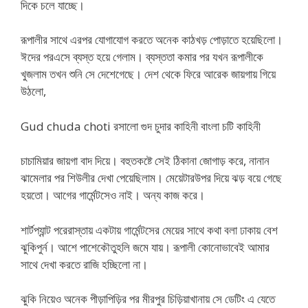
দিকে চলে যাচ্ছে।
রূপালীর সাথে এরপর যোগাযোগ করতে অনেক কাঠখড় পোড়াতে হয়েছিলো।
ঈদের পরএসে ব্যস্ত হয়ে গেলাম। ব্যস্ততা কমার পর যখন রূপালীকে
খুজলাম তখন শুনি সে দেশেগেছে। দেশ থেকে ফিরে আরেক জায়গায় গিয়ে
উঠলো,
Gud chuda choti রসালো গুদ চুদার কাহিনী বাংলা চটি কাহিনী
চাচামিয়ার জায়গা বাদ দিয়ে। বহুতকষ্টে সেই ঠিকানা জোগাড় করে, নানান
ঝামেলার পর শিউলীর দেখা পেয়েছিলাম। মেয়েটারউপর দিয়ে ঝড় বয়ে গেছে
হয়তো। আগের গার্মেন্টসেও নাই। অন্য কাজ করে।
শার্টপ্যান্ট পরেরাস্তায় একটায় গার্মেন্টসের মেয়ের সাথে কথা বলা ঢাকায় বেশ
ঝুকিপুর্ন। আশে পাশেকৌতুহলি জমে যায়। রূপালী কোনোভাবেই আমার
সাথে দেখা করতে রাজি হচ্ছিলো না।
ঝুকি নিয়েও অনেক পীড়াপিড়ির পর মীরপুর চিড়িয়াখানায় সে ডেটিং এ যেতে