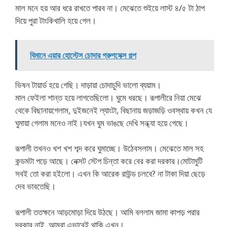
মাল মনে হয় আর ধরে রাখতে পারব না। মেঝেতে শুইয়ে লাস্ট ৪/৫ টা ঠাপ
দিয়ে পুরা টাংকিখালি হয়ে গেল।
বিমানে এয়ার হোস্টেস চোদার গ্রুপসেক্স গল্প
ভিষন টায়ার্ড হয়ে গেছি। দাড়ায়া চোদাচুদি ভালো ব্যয়াম।
মাল ফেইলা শান্ত হয়ে লাগতেছিলো। ঘুমে ধরছে। রূপালীরে নিয়া মেঝে
থেকে বিছানায়গেলাম, দুইজনেই ল্যাংটা, বিছানায় জড়াজড়ি ওবস্থায় কখন যে
ঘুমায়া গেলাম মনেও নাই।যখন ঘুম ভাঙছে দেখি সন্ধ্যা হয়ে গেছে।
রূপালী তখনও খশ খশ শব্দ করে ঘুমাচ্ছে। উঠেবসলাম। মেঝেতে মাল সহ
কন্ডমটা পড়ে আছে। নেক্সট স্টেপ চিন্তা করে বের করা দরকার।মোটামুটি
সবই তো করা হইলো। এখন কি আরেক রাউন্ড চলবে? না টাকা দিয়া ছেড়ে
দেব ভাবতেছি।
রূপালী ততক্ষনে আড়মোড়া দিয়ে উঠছে। আমি বললাম জামা কাপড় পরার
দরকার নাই, আমরা এভাবেই থাকি এখন।