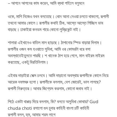
– আপনে আপনের কাম করেন, আমি ব্যথা পাইলে বলুমনে
ওকে, মাগি নিজেও যখন বলতেছে। ধোন আনা নেওয়া চলতে থাকলো, রূপালী
তখনো আমার কোলে। রূপালীর কথাই ঠিক, আস্তে আস্তে পিচ্ছিল ভাব
বাড়ছে। ঢাকাইয়া কনডম গায়ে কোনো লুব্রিকেন্ট নাই।
শালারা এইখানেও বাতিল মাল ছাড়ছে। ঠাপানোর স্পিড বাড়ায়া দিলাম।
রূপালীর ওজন কম হওয়াতে সুবিধা, আমি ওর কোমরটা ধরে বসা
অবস্থাতেইতুলতে পারছি। শ খানেক ঠাপ হয়ে গেলে, মাল বাইরম মাইরম
করতেছে, একটু বিরতিনিলাম।
এইবার দাড়াইয়া সেক্স চলবে। আমি দাড়ানো অবস্থায় রূপালীকে কোলে নিয়ে
আরেক দফাশুরু হলো। রূপালীকে বললাম, বেশ জোরেই, ভাল লাগছে?
রূপালী নিরুত্তর। আবার জিগ্যেস করলাম, কোনো জবাব নাই।
পিঠে একটা থাপ্পড় দিয়ে বললাম, কি? বলতে অসুবিধা কোথায়? Gud
chuda choti রসালো গুদ চুদার কাহিনী বাংলা চটি কাহিনী
রূপালী বলল, হুম, আমার শরম লাগে