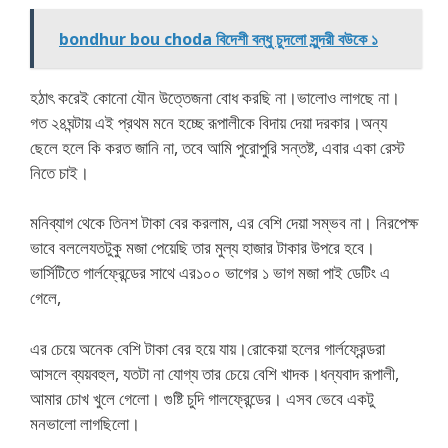
bondhur bou choda বিদেশী বন্ধু চুদলো সুন্দরী বউকে ১
হঠাৎ করেই কোনো যৌন উত্তেজনা বোধ করছি না।ভালোও লাগছে না।
গত ২৪ঘন্টায় এই প্রথম মনে হচ্ছে রূপালীকে বিদায় দেয়া দরকার।অন্য
ছেলে হলে কি করত জানি না, তবে আমি পুরোপুরি সন্তষ্ট, এবার একা রেস্ট
নিতে চাই।
মনিব্যাগ থেকে তিনশ টাকা বের করলাম, এর বেশি দেয়া সম্ভব না। নিরপেক্ষ
ভাবে বললেযতটুকু মজা পেয়েছি তার মুল্য হাজার টাকার উপরে হবে।
ভার্সিটিতে গার্লফ্রেন্ডের সাথে এর১০০ ভাগের ১ ভাগ মজা পাই ডেটিং এ
গেলে,
এর চেয়ে অনেক বেশি টাকা বের হয়ে যায়।রোকেয়া হলের গার্লফ্রেন্ডরা
আসলে ব্যয়বহুল, যতটা না যোগ্য তার চেয়ে বেশি খাদক।ধন্যবাদ রূপালী,
আমার চোখ খুলে গেলো। গুষ্টি চুদি গালফ্রেন্ডের। এসব ভেবে একটু
মনভালো লাগছিলো।