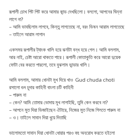
রূপালী চোখ পিট পিট করে আমার কান্ড দেখছিলো। বললো, আপনের ঘিন্না
লাগে না?
– আমি ভাবছিলাম লাগবে, কিন্তু লাগতেছে না, বরং ভিষন আরাম লাগতেছে
– তাইলে আরাম লাগান
একসময় রূপালীর ট্যাংক খালি হয়ে ঝর্নাটা বন্ধ হয়ে গেল। আমি বললাম,
আর নাই, চেষ্টা আরো থাকতে পারে। রূপালী কোতাকুতি করে আরো দুয়েক
ফোটা বের করতে পারলো, তবে বুঝলাম ভান্ডার খালি।
আমি বললাম, আমার ধোনটা মুখ দিয়ে খাও Gud chuda choti
রসালো গুদ চুদার কাহিনী বাংলা চটি কাহিনী
– পারুম না
– কেন? আমি তোমার ভোদায় মুখ লাগাইছি, তুমি কেন করবে না?
– আপনে মুত দিয়া ভিজাইছেন ঐটারে, নিজের মুত নিজে গিলতে পারুম না
– ও। তাইলে সাবান দিয়া ধুয়ে দিতাছি
ভালোমতো সাবান দিয়া ধোনটা ধোয়ার পরও বহু অনুরোধ করতে হইলো