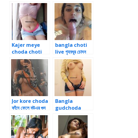
গুদে ধোন ঢুকিয়ে চোদা
কোলে তুলে চোদার
চটিগল্প
Kajer meye
bangla choti
choda choti
live গৃহবধূর চোদন
কাজের মেয়ে কচি গুদ
কাহিনী স্বামী স্ত্রীর বাংলা
চোদার গল্প
চটি গল্প
Jor kore choda
Bangla
ফাঁদে ফেলে বউএর গুদ
gudchoda
চোদা বাংলা সেক্স চটি 6
choti রসালো গুদ
চুদার কাহিনী চটি গল্প 1