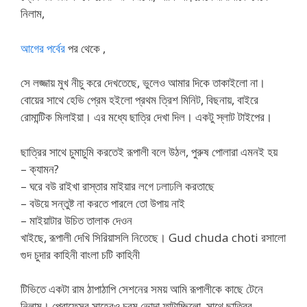
নিলাম,
আগের পর্বের
পর থেকে ,
সে লজ্জায় মুখ নীচু করে দেখতেছে, ভুলেও আমার দিকে তাকাইলো না।
বোয়ের সাথে হেভি প্রেম হইলো প্রথম ত্রিশ মিনিট, বিছনায়, বাইরে
রোমান্টিক মিলাইয়া। এর মধ্যে ছাত্রি দেখা দিল। একটু স্লাট টাইপের।
ছাত্রির সাথে চুমাচুমি করতেই রূপালী বলে উঠল, পুরুষ পোলারা এমনই হয়
– ক্যামন?
– ঘরে বউ রাইখা রাস্তার মাইয়ার লগে ঢলাঢলি করতাছে
– বউয়ে সন্তুষ্ট না করতে পারলে তো উপায় নাই
– মাইয়াটার উচিত তালাক দেওন
খাইছে, রূপালী দেখি সিরিয়াসলি নিতেছে। Gud chuda choti রসালো
গুদ চুদার কাহিনী বাংলা চটি কাহিনী
টিভিতে একটা রাম ঠাপাঠাপি সেশনের সময় আমি রূপালীকে কাছে টেনে
নিলাম। প্রোফেসর সাহেবও চরম ভোদা ফাটাচ্ছিলো, সাথে ছাত্রির