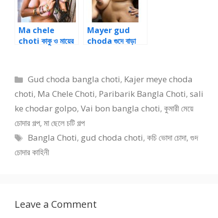
Ma chele
Mayer gud
choti কাকু ও মায়ের
choda গুদে বাড়া
পরকিয়া চুদাচুদির বাংলা
ঢুকিয়ে চোদা মা ও
চটি 8
ছেলের চোদা
Categories
Gud choda bangla choti
,
Kajer meye choda
choti
,
Ma Chele Choti
,
Paribarik Bangla Choti
,
sali
ke chodar golpo
,
Vai bon bangla choti
,
কুমারী মেয়ে
চোদার গল্প
,
মা ছেলে চটি গল্প
Tags
Bangla Choti
,
gud choda choti
,
কচি ভোদা চোদা
,
গুদ
চোদার কাহিনী
Leave a Comment