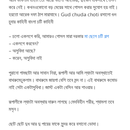
করে নেই। কখনওকোনো বড় মেয়ের সাথে গোসল করার সুযোগ হয় নাই।
হয়তো আরেক দফা ঠাপ মারাযাবে। Gud chuda choti রসালো গুদ
চুদার কাহিনী বাংলা চটি কাহিনী
– চলো একলগে করি, আমারও গোসল মারা দরকার
মা ছেলে চটি গল্প
– একলগে করবেন?
– অসুবিদা আছে?
– করেন, অসুবিদা নাই
পুরানো গামছাটা আর সাবান নিয়া, রূপালী আর আমি ল্যাংটা অবস্থাতেই
বাথরুমেঢুকলাম। বাথরুমে জায়গা বেশি তবে মন্দ না। এই বাথরুমে কমোড
নাই সেটা একটাসুবিধা। জাস্ট একটা বেসিন আর শাওয়ার।
রূপালীকে ল্যাংটা অবস্থায় দারুন লাগছে।মেদবিহীন শরীর, শ্যামলা তবে
মসৃন।
ছোট ছোট দুধ আর দু পায়ের ফাকে সুন্দর করে বসানো ভোদা।