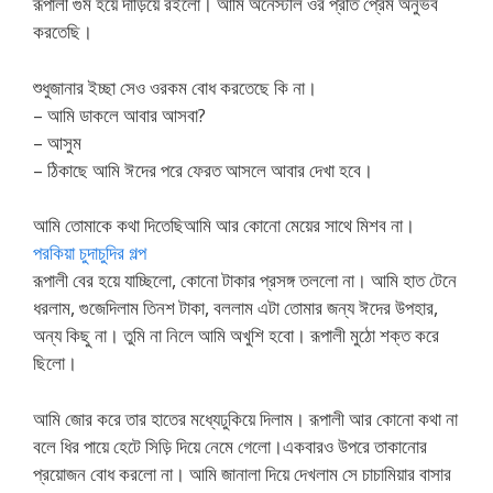
রূপালী গুম হয়ে দাড়িয়ে রইলো। আমি অনেস্টলি ওর প্রতি প্রেম অনুভব
করতেছি।
শুধুজানার ইচ্ছা সেও ওরকম বোধ করতেছে কি না।
– আমি ডাকলে আবার আসবা?
– আসুম
– ঠিকাছে আমি ঈদের পরে ফেরত আসলে আবার দেখা হবে।
আমি তোমাকে কথা দিতেছিআমি আর কোনো মেয়ের সাথে মিশব না।
পরকিয়া চুদাচুদির গল্প
রূপালী বের হয়ে যাচ্ছিলো, কোনো টাকার প্রসঙ্গ তললো না। আমি হাত টেনে
ধরলাম, গুজেদিলাম তিনশ টাকা, বললাম এটা তোমার জন্য ঈদের উপহার,
অন্য কিছু না। তুমি না নিলে আমি অখুশি হবো। রূপালী মুঠো শক্ত করে
ছিলো।
আমি জোর করে তার হাতের মধ্যেঢুকিয়ে দিলাম। রূপালী আর কোনো কথা না
বলে ধির পায়ে হেটে সিড়ি দিয়ে নেমে গেলো।একবারও উপরে তাকানোর
প্রয়োজন বোধ করলো না। আমি জানালা দিয়ে দেখলাম সে চাচামিয়ার বাসার