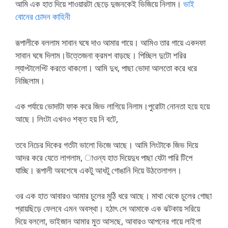
আমি এক হাত দিয়ে শাওয়ারটা ছেড়ে দুজনকেই ভিজিয়ে নিলাম।
ভাই
বোনের চোদন কাহিনী
রূপালীকে বললাম সাবান ঘষে দাও আমার গায়ে। আমিও তার গায়ে একদফা
সাবান ঘষে দিলাম।উত্তেজনা ক্রমশ বাড়ছে। পিচ্ছিল দুটো শরির
ল্যাপ্টালেপ্টি করতে থাকলো। আমি দুধ, পাছা ভোদা আলতো করে ধরে
নিচ্ছিলাম।
এক পর্যায়ে ভোদাটা ফাক করে জিভ লাগিয়ে নিলাম।পুরোটা নোনতা হয়ে হয়ে
আছে। লিংটা এখনও শক্ত হয় নি বটে,
তবে নিচের দিকের গর্তটা ভালো ভিজে আছে। আমি লিংটাকে জিভ দিয়ে
আদর করে যেতে লাগলাম, াওন্য হাত দিয়েদুধ পাছা যেটা পারি টিপে
যাচ্ছি। রূপালী অবশেষে একটু আধটু গোঙানি দিয়ে উঠতেলাগল।
ওর এক হাত আবারও আমার চুলের মুঠি ধরে আছে। মাথা থেকে চুলের গোছা
প্রায়ছিড়ে ফেলবে এমন অবস্থা। হঠাৎ সে আমাকে এক ঝটকায় সরিয়ে
দিয়ে বললো, ভাইজান আমার মুত আসছে, আবারও আপনের গায়ে লাইগা