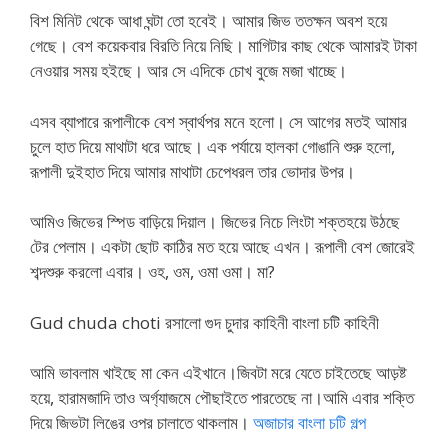
বিশ মিনিট থেকে আধা ঘন্টা তো হবেই। আমার জিভ ততক্ষন অবশ হয়ে
গেছে। বেশ কয়েকবার বিরতি নিয়ে নিছি। মাগিটার কাছ থেকে আমারই টাকা
নেওয়ার সময় হইছে। আর সে এদিকে চোখ বুজে মজা খাচ্ছে।
এসব ব্যাপারে রূপালীকে বেশ স্বার্থপর মনে হলো। সে আগের মতই আমার
চুলে হাত দিয়ে মাথাটা ধরে আছে। এক পর্যায়ে হালকা গোঙানি শুরু হলো,
রূপালী দুইহাত দিয়ে আমার মাথাটা চেপেধরল তার ভোদার উপর।
আমিও জিভের স্পিড বাড়িয়ে দিয়াল। জিভের নিচে লিংটা শক্তহয়ে উঠছে
টের পেলাম। একটা ছোট কাঠির মত হয়ে আছে এখন। রূপালী বেশ জোরেই
শব্দশুরু করলো এবার। ওহ, ওম, ওমা ওমা। মা?
Gud chuda choti রসালো গুদ চুদার কাহিনী বাংলা চটি কাহিনী
আমি ভাবলাম খাইছে মা কেন এইখানে।জিবটা মরে যেতে চাইতেছে আড়ষ্ট
হয়ে, হারামজাদি তাও অর্গ্যাজমে পৌছাইতে পারতেছে না।আমি এবার শক্তি
দিয়ে জিভটা লিঙের ওপর চালাতে থাকলাম।
অজাচার বাংলা চটি গল্প