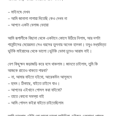
– মাইনষে দেখব
– আমি জানালা লাগায়া দিতেছি কেও দেখব না
– আপনে একটা বেলাজ বেহায়া
আমি রূপালীকে বিছানা থেকে একটানে কোলে উঠিয়ে নিলাম, আর দশটা
গার্মেন্টসের মেয়েরমত সেও বয়সের তুলনায় অনেক হালকা। তবুও মধ্যবিত্ত
ভুটকি মাইয়াদের থেকে ভালো।ভুটকি ভোদা চুদেও আরাম নাই।
বেশ কিছুক্ষন জড়াজড়ি করে বসে থাকলাম। জানতে চাইলাম, তুমি কি
আজকে রাতেও থাকতে পারবা?
– না, আমার যাইতে হইবো, আরেকদিন আসুমনে
– হুমম। ঠিকাছে, যাইতে চাইলে যাও।
– আপনের এইখানে গোসল করা যাইবো?
– তাতে কোনো সমস্যা নাই
– আমি গোসল কইরা যাইতে চাইতেছিলাম
আমি ভাবলাম এইটা তো আরো ভালো আইডিয়া, দুইজন একসাথে গোসল