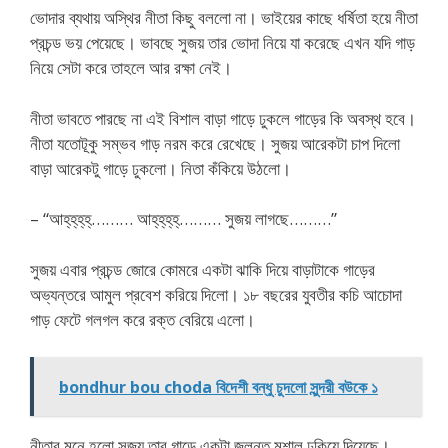
ভোদার ব্যথায় অস্থির নীতা কিছু বললো না। ভাইয়ের কাছে ধর্ষিতা হয়ে নীতা
প্রচন্ড ভয় পেয়েছে। ভাবছে সুজয় তার ভোদা নিয়ে যা করেছে এখন যদি গাড়
নিয়ে সেটা করে তাহলে আর রক্ষা নেই।
নীতা ভাবতে পারছে না এই বিশাল বাড়া গাড়ে ঢুকলে গাড়ের কি অবস্থ হবে।
নীতা যতোটূকু সম্ভব গাড় নরম করে রেখেছে। সুজয় আরেকটা চাপ দিলো
বাড়া আরেকটু গাড়ে ঢুকলো। নিতা কঁকিয়ে উঠলো।
– “আহ্‌হ্‌হ্‌হ্‌……… আহ্‌হ্‌হ্‌হ্‌………‌ সুজয় লাগছে………”
সুজয় এবার প্রচন্ড জোরে কোমরে একটা ঝাকি দিয়ে বাড়াটাকে গাড়ের
অভ্যন্তরে আমুল প্রবেশ করিয়ে দিলো। ১৮ বছরের যুবতীর কচি আচোদা
গাড় ফেটে গলগল করে রক্ত বেরিয়ে এলো।
bondhur bou choda বিদেশী বন্ধু চুদলো সুন্দরী বউকে ১
নীতার মনে হলো সুজয় তার গাড়ে একটা জলন্ত মশাল ঢুকিয়ে দিয়েছে।