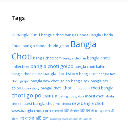
Tags
all bangla choti
Bangla Choda
bangala choti
bangla Choda
Bangla
Chudi
bangla choda chudir golpo
Choti
bangla choti
bangla choti.com
bangla choti.in
bangla choti golpo
collection
bangla choti kahini
bangla choti story
bangla choti online
bangla coti
bangla hot
bangla new choti golpo
bangla sex
bangla sex
choti golpo
Choti
choti bangla
golpo
bengali choti
bdsexstory
choti.com
choti golpo
Choti List
incest choti
golpo
khala
dating tips
new bangla choti
latest bangla choti
choda
ma choda
চটি
চটি গল্প
www.bangla choti.com
নতুন বাংলা চটি
ই-বাংলা চটি
চটি কমিক্স
চটি বই
বাংলা চটি গল্প
বাংলা চটি
বাংলাচটি বুক
বাঙলা চটি
বেঙ্গলি চটি
সেক্সি চটি