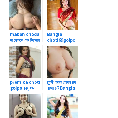
mabon choda
Bangla
মা বোনকে এক বিছানায়
choti69golpo
ফেলে চোদা 1
বিয়েবাড়িতে সুন্দরী ভাগ্নি
চোদার চটি কাহিনী
premika choti
সুন্দরী মায়ের চোদন গল্প
golpo বন্ধু যখন
বাংলা চটি Bangla
মায়ের প্রেমিকা 2
choti story ২