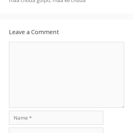
maa choda golpo
,
maa ke chuda
Leave a Comment
Comment
Name
Email