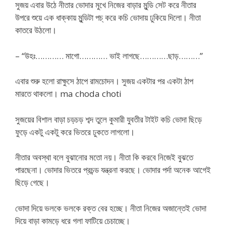
সুজয় এবার উঠে নীতার ভোদার মুখে নিজের বাড়ার মুন্ডি সেট করে নীতার
উপরে শুয়ে এক ধাক্কায় মুন্ডিটা পচ্‌ করে কচি ভোদায় ঢুকিয়ে দিলো। নীতা
কাতরে উঠলো।
– “উহঃ………… মাগো………… ভাই লাগছে…………ছাড়………”
এবার শুরু হলো রাক্ষুসে ঠাপে রামচোদন। সুজয় একটার পর একটা ঠাপ
মারতে থাকলো। ma choda choti
সুজয়ের বিশাল বাড়া চড়চড় শব্দ তুলে কুমারী যুবতীর টাইট কচি ভোদা ছিড়ে
ফুড়ে একটু একটু করে ভিতরে ঢুকতে লাগলো।
নীতার অবস্থা বলে বুঝানোর মতো নয়। নীতা কি করবে নিজেই বুঝতে
পারছেনা। ভোদার ভিতরে প্রচন্ড যন্ত্রনা করছে। ভোদার পর্দা অনেক আগেই
ছিড়ে গেছে।
ভোদা দিয়ে ভলকে ভলকে রক্ত বের হচ্ছে। নীতা নিজের অজান্তেই ভোদা
দিয়ে বাড়া কামড়ে ধরে গলা ফাটিয়ে চেচাচ্ছে।