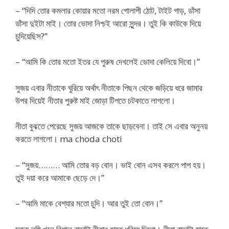
– “দিদি তোর কমলার কোয়ার মতো নরম গোলাপী ঠোট, টাইট গাড়, ডাঁসা
ডাঁসা দুইটা মাই। তোর ভোদা নিশ্চই আরো সুন্দর। তুই কি কাউকে দিয়ে
চুদিয়েছিস?”
– “আমি কি তোর মতো ইতর যে পুরুষ দেখলেই ভোদা কেলিয়ে দিবো।”
সুজয় এবার নীতাকে ঘুরিয়ে অর্থাৎ নীতাকে পিছন থেকে জড়িয়ে ধরে জামার
উপর দিয়েই নীতার পুরুষ্ট মাই জোড়া টিপতে চটকাতে লাগলো।
নীতা বুঝতে পেরেছে সুজয় আজকে তাকে ছাড়বেনা। তাই সে এবার অনুনয়
করতে লাগলো। ma choda choti
– “সুজয়……… আমি তোর বড় বোন। ভাই বোন এসব করলে পাপ হয়।
তুই দয়া করে আমাকে ছেড়ে দে।”
– “আমি মাকে বেশ্যার মতো চুদি। আর তুই তো বোন।”