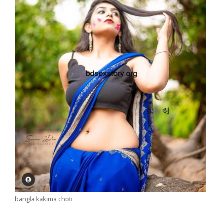
bangla kakima choti