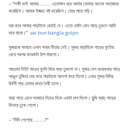
– “লক্ষী ভাই আমার……… এতোক্ষন ধরে আমার ভোদায় অনেক অত্যাচার
করেছিস। আমার ইজ্জত নষ্ট করেছিস। তোর পায়ে পড়ি।
দয়া করে আমার গাড়টাকে রেহাই দে। এতো মোটা ধোন গাড়ে ঢুকলে আমি
মরে যাবো।”
vai bon bangla golpo
সুজয়কে মানাবে এম্মন সাধ্য নীতার নেই। সুজয় বাড়াটাকে গাড়ের ফুটোয়
রেখে পরপর কয়েকটা ঠাপ মারলো।
আচোদা টাইট গাড়ের ফুটো দিয়ে বাড়া ঢুকলো না। সুজয় বেশ কয়েকবার গাড়ে
আঙুল ঢুকিয়ে বের করে গাড়টাকে আলগা করে নিলো। এবার সুজয় দিদির
উর্বশী গাড় চোদার জন্য তৈরী হলো।
বাড়া গাড়ে রেখে সজোরে নিচের দিকে একটা চাপ দিলো। মুন্ডি ঘ্যাচ্‌ গাড়ের
ভিতরে ঢুকে গেলো।
– “দিদি লেগেছে………?”