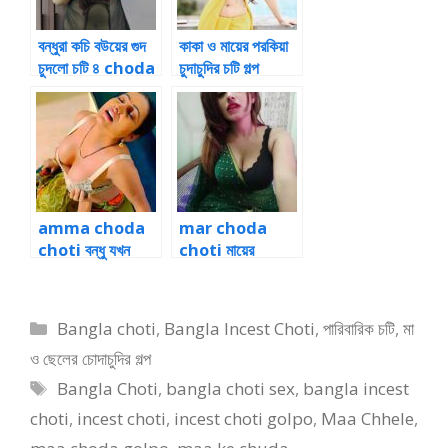
বন্ধুরা কচি বউয়ের গুদ
কাকা ও মায়ের পরকিয়া
চুদলো চটি ৪ choda
চুদাচুদির চটি গল্প
choti golpo
amma choda
mar choda
choti বন্ধু যখন
choti মায়ের
মায়ের প্রেমিকা 1
দুধজোড়া ধরে গুদ
চোদার গল্প
Categories
Bangla choti
,
Bangla Incest Choti
,
পারিবারিক চটি
,
মা
ও ছেলের চোদাচুদির গল্প
Tags
Bangla Choti
,
bangla choti sex
,
bangla incest
choti
,
incest choti
,
incest choti golpo
,
Maa Chhele
,