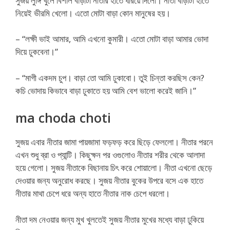
সুজয় লুঙ্গি খুলে বিশাল বাড়াটা নীতার হাতে ধরিয়ে দিলো। নীতা বাড়াটা হাতে
নিয়েই ভীরমি খেলো। এতো মোটা বাড়া কোন মানুষের হয়।
– “লক্ষী ভাই আমার, আমি এখনো কুমারী। এতো মোটা বাড়া আমার ভোদা
দিয়ে ঢুকবেনা।”
– “মাগী একদম চুপ। বাড়া তো আমি ঢুকাবো। তুই চিন্তা করছিস কেন?
কচি ভোদায় কিভাবে বাড়া ঢুকাতে হয় আমি বেশ ভালো করেই জানি।”
ma choda choti
সুজয় এবার নীতার জামা পায়জামা ফড়ফড় করে ছিড়ে ফেললো। নীতার পরনে
এখন শুধু ব্রা ও প্যান্টি। কিছুক্ষন পর ওগুলোও নীতার শরীর থেকে আলাদা
হয়ে গেলো। সুজয় নীতাকে বিছানায় চিৎ করে শোয়ালো। নীতা এখনো ছেড়ে
দেওয়ার জন্য অনুরোধ করছে। সুজয় নীতার বুকের উপরে বসে এক হাতে
নীতার মাথা চেপে ধরে অন্য হাতে নীতার নাক চেপে ধরলো।
নীতা দম নেওয়ার জন্য মুখ খুলতেই সুজয় নীতার মুখের মধ্যে বাড়া ঢুকিয়ে