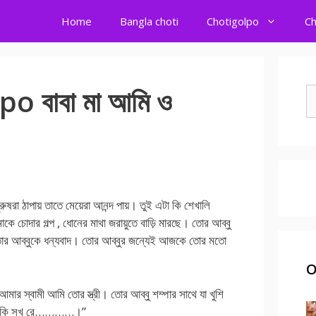
Home
Bangla choti
Chotigolpo
Ch
 বাবা মা আমি ও
S
fo
ঠাপায় তাতে মেয়েরা আনন্দ পায়। তুই এটা কি শেখালি
ে চোদার গল্প , ধোনের মাথা জরায়ুতে বাড়ি মারছে। তোর আব্বু
। তোর আব্বুকে ধন্যবাদ। তোর আব্বুর জন্যেই আজকে তোর মতো
O
 স্বামী আমি তোর স্ত্রী। তোর আব্বু শম্পার সাথে যা খুশি
 কি সুখ রে…………।”