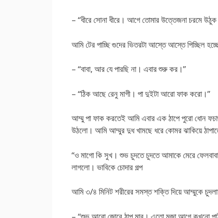
– “ধীরে সোনা ধীরে। আগে তোমার উত্তেজনা চরমে উঠুক
আমি টের পাচ্ছি গুদের ভিতরটা আস্তে আস্তে পিচ্ছিল হচ
– “বাবা, আর যে পারছি না। এবার শুরু কর।”
– “ঠিক আছে রেনু মাগী। পা দুইটা আরো ফাক করো।”
আম্মু পা ফাক করতেই আমি এবার এক ঠাপে পুরো ধোন ফচাৎ কর
উঠলো। আমি আম্মুর দুধ খামছে ধরে কোমর ঝাকিয়ে ঠাপা
“ও মাগো কি সুখ। শুভ চুদতে চুদতে আমাকে মেরে ফেলবাবা
লাগলো। ভাবিকে চোদার গল্প
আমি ৩/৪ মিনিট শরীরের সমস্ত শক্তি দিয়ে আম্মুকে চুদ
– “শুভ আরো জোরে ঠাপ মার। এতো মজা আগে কখনো প