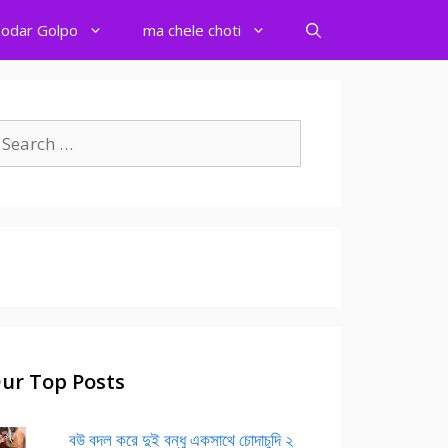
odar Golpo
ma chele choti
earch
r:
ur Top Posts
বউ বদল করে দুই বন্ধু একসাথে চোদাচুদি ২