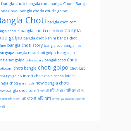
l bangla choti
Bangla
bangala choti
bangla Choda
oda Chudi
bangla choda chudir golpo
angla Choti
bangla choti.com
bangla
bangla choti collection
ngla choti.in
hoti golpo
bangla choti kahini
bangla choti
bangla choti story
line
bangla coti
bangla hot
bangla new choti golpo
bangla sex
oti golpo
Choti
ngla sex golpo
bengali choti
bdsexstory
choti golpo
choti bangla
Choti List
oti.com
latest
incest choti
golpo
khala choda
ing tips
new bangla choti
ngla choti
ma choda
চটি
চটি গল্প
w.bangla choti.com
ই-বাংলা চটি
চটি কমিক্স
চটি বই
বাংলা চটি গল্প
বাংলা চটি
ন বাংলা চটি
বাংলাচটি বুক
বাঙলা চটি
বেঙ্গলি চটি
সি চটি