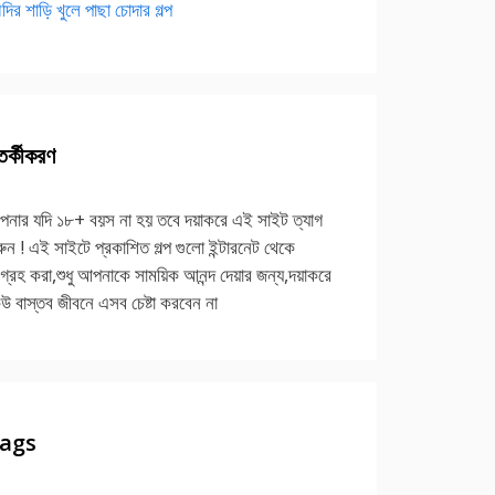
দির শাড়ি খুলে পাছা চোদার গল্প
র্কীকরণ
নার যদি ১৮+ বয়স না হয় তবে দয়াকরে এই সাইট ত্যাগ
ুন ! এই সাইটে প্রকাশিত গল্প গুলো ইন্টারনেট থেকে
গ্রহ করা,শুধু আপনাকে সাময়িক আনন্দ দেয়ার জন্য,দয়াকরে
উ বাস্তব জীবনে এসব চেষ্টা করবেন না
ags