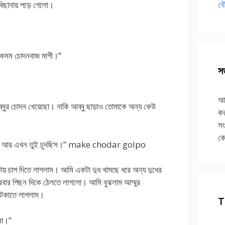
বৌ
িছানায় পড়ে গেলো।
 কেমম চোদনবাজ মাগী।”
সত
আপ
্বুর চোদন খেয়েছো। নাকি আব্বু ছাড়াও তোমাকে অন্য কেউ
কর
সং
কে
ুদেছে আর এখন তুই চুদছিস।” make chodar golpo
ুইটায় চাপ দিতে লাগলাম। আমি একটা দুধ খামছে ধরে অন্য দুধের
বারবার পিছন দিকে ঠেলতে লাগলো। আমি বুঝলাম আম্মুর
 চটকাতে লাগলাম।
T
না।”