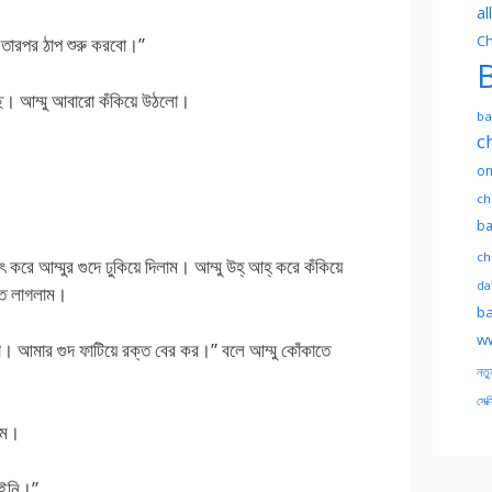
al
Ch
 তারপর ঠাপ শুরু করবো।”
B
্ছে। আম্মু আবারো কঁকিয়ে উঠলো।
ba
c
on
ch
ba
ch
ে আম্মুর গুদে ঢুকিয়ে দিলাম। আম্মু উহ্ আহ্ করে কঁকিয়ে
dat
তে লাগলাম।
ba
ww
। আমার গুদ ফাটিয়ে রক্ত বের কর।” বলে আম্মু কোঁকাতে
নতু
সেক্
লাম।
াইনি।”