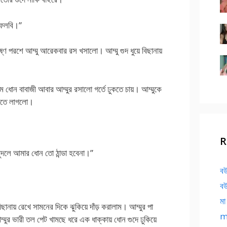
 ফেলবি।”
পরশে আম্মু আরেকবার রস খসালো। আম্মু গুদ ধুয়ে বিছানায়
োন বাবাজী আবার আম্মুর রসালো গর্তে ঢুকতে চায়। আম্মুকে
করতে লাগলো।
R
চুদলে আমার ধোন তো ঠান্ডা হবেনা।”
বউ
বউ
মা
ছানায় রেখে সামনের দিকে ঝুকিয়ে দাঁড় করালাম। আম্মুর পা
ma
ুর ভারী তল পেট খামছে ধরে এক ধাক্কায় ধোন গুদে ঢুকিয়ে