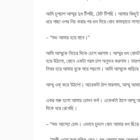
আমি চুপচাপ আম্মুর দুধ টিপছি, ঠোট টিপছি। আমার কিছুই
ধরে পাছা ওপর নিচ করার পর গুদ দিয়ে ধোন কামড়াতে লা
– “শুভ আমার হয়ে যাবে।”
আমি আম্মুকে নিচের দিকে চেপে ধরলাম। আম্মুর গুদ ধোনটা
হয়ে উঠলো, ধোনে একটা গরম চাপ অনুভব করলাম। তারপর
নিথর হয়ে আমার বুকে শুয়ে পড়লো। আমি আম্মুকে জড়িয়ে 
আম্মু ওক্ করে উঠলো। আরেকটা ঠাপ মারলাম, আম্মু আব
এবার শুরু হলো আমার চোদন কর্ম। একেকটা ঠাপে আম্মু
দিকে ধরে রেখেছি।
– “শুভ আস্তে চোদ। এভাবে চুদলে ধোন আমার গুদ ছি
– “মাগী এতো কথা বলিস কেন। বল কোথায় মাল ফেলবো, 