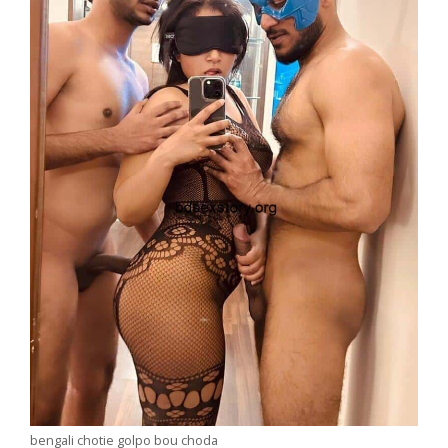
bengali chotie golpo bou choda