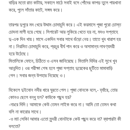
বাড়ির মতো রাত কাটায়, সকালে মাঠে সবাই বসে পোঁদের কাপড় তুলে পায়খানা
করে, পুলে সাঁতার কাটে, সঙ্গম করে।
তারপর দুপুরে মদ খেয়ে উদ্দাম চোদাচুদি করে। এই কয়মাসে পূজা পুরো চোস্ত
চোদনা মাগী হয়ে গেছে। সিগারেট আর লুকিয়ে খেতে হয় না, মদও সপ্তাহে
দু-এক দিন খায়। মাসে একদিন সবার সাথে গুঁড়ো নেয়। তাতে খুব খারাপ হয়
না। নিয়মিত চোদাচুদি করে, প্রচুর বীর্য পান করে ও অসামান্য লাবণ্যময়ী
হয়ে উঠেছে।
মিতালিকে ফোনে, চিঠিতে ও এসব জানিয়েছে। মিতালি দিদির এই সুখে খুব
আনন্দিত। ওর পরীক্ষা শেষ হলে পূজা সপ্তাহ দুয়েকের ছুটিতে মামাবাড়ি
গেল। সবার জন্য উপহার নিয়েছে ও।
বিকেলে দুইবোন নদীর ধারে ঘুরতে গেল। পূজা বোনকে বলে,- হ্যাঁরে, তোর
কোনও ছেলে বন্ধু হল? কাউকে পছন্দ হয়?
-নাঃরে দিদি। আমাকে কেউ তেমন লাইক করে না। আমি তো তেমন কথা
বলি না কারোর সাথে।
-ও মা! সেকি! আমার এতো সুন্দরী বোনটাকে কেউ পছন্দ করে না? ব্যাপারটা কী
বলতো?