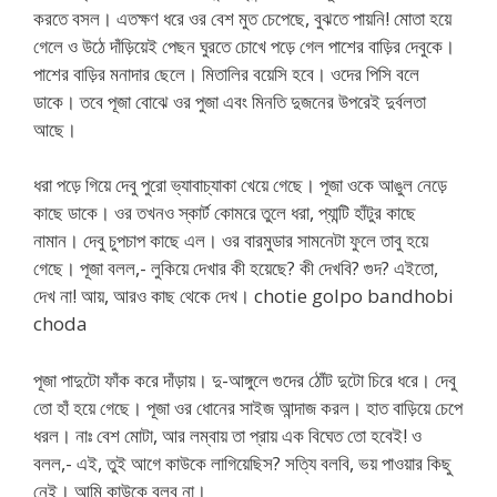
করতে বসল। এতক্ষণ ধরে ওর বেশ মুত চেপেছে, বুঝতে পায়নি! মোতা হয়ে
গেলে ও উঠে দাঁড়িয়েই পেছন ঘুরতে চোখে পড়ে গেল পাশের বাড়ির দেবুকে।
পাশের বাড়ির মনাদার ছেলে। মিতালির বয়েসি হবে। ওদের পিসি বলে
ডাকে। তবে পূজা বোঝে ওর পুজা এবং মিনতি দুজনের উপরেই দুর্বলতা
আছে।
ধরা পড়ে গিয়ে দেবু পুরো ভ্যাবাচ্যাকা খেয়ে গেছে। পূজা ওকে আঙুল নেড়ে
কাছে ডাকে। ওর তখনও স্কার্ট কোমরে তুলে ধরা, প্যান্টি হাঁটুর কাছে
নামান। দেবু চুপচাপ কাছে এল। ওর বারমুডার সামনেটা ফুলে তাবু হয়ে
গেছে। পূজা বলল,- লুকিয়ে দেখার কী হয়েছে? কী দেখবি? গুদ? এইতো,
দেখ না! আয়, আরও কাছ থেকে দেখ। chotie golpo bandhobi
choda
পূজা পাদুটো ফাঁক করে দাঁড়ায়। দু-আঙ্গুলে গুদের ঠোঁট দুটো চিরে ধরে। দেবু
তো হাঁ হয়ে গেছে। পূজা ওর ধোনের সাইজ আন্দাজ করল। হাত বাড়িয়ে চেপে
ধরল। নাঃ বেশ মোটা, আর লম্বায় তা প্রায় এক বিঘেত তো হবেই! ও
বলল,- এই, তুই আগে কাউকে লাগিয়েছিস? সত্যি বলবি, ভয় পাওয়ার কিছু
নেই। আমি কাউকে বলব না।