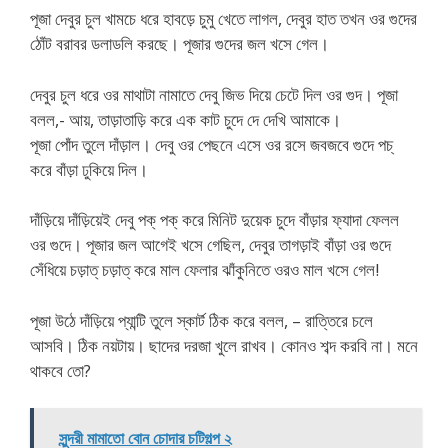
পূজা দেবুর চুল খামচে ধরে হাবড়ে চুমু খেতে লাগল, দেবুর হাত তখন ওর গুদের
ঠোঁট বরাবর ডলাডলি করছে। পূজার গুদের জল খসে গেল।
দেবুর চুল ধরে ওর মাথাটা নামাতে দেবু জিভ দিয়ে চেটে দিল ওর গুদ। পূজা
বলল,- আয়, তাড়াতাড়ি করে এক কাট চুদে দে দেখি আমাকে।
পূজা পোঁদ তুলে দাঁড়াল। দেবু ওর পেছনে এসে ওর রসে জবজবে গুদে পচ্
করে বাঁড়া ঢুকিয়ে দিল।
দাঁড়িয়ে দাঁড়িয়েই দেবু পক্ পক্ করে মিনিট দুয়েক চুদে বাঁড়ার ফ্যাদা ফেলল
ওর গুদে। পূজার জল আগেই খসে গেছিল, দেবুর তাগড়াই বাঁড়া ওর গুদে
সেঁধিয়ে চড়াত্ চড়াত্ করে মাল ফেলার ঝাঁকুনিতে ওরও মাল খসে গেল!
পূজা উঠে দাঁড়িয়ে প্যান্টি তুলে স্কার্ট ঠিক করে বলল, – রাত্তিরে চলে
আসবি। ঠিক নয়টায়। ছাদের দরজা খুলে রাখব। কোনও শব্দ করবি না। মনে
থাকবে তো?
সুন্দরী মামাতো বোন চোদার চটিগল্প ২