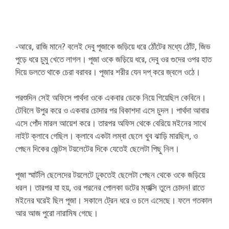
-আরে, রাজি মানে? বলেই দেবু পূজাকে জড়িয়ে ধরে ঠোঁটের মধ্যে ঠোঁট, জিভ
পুড়ে ধরে চুমু খেতে লাগল। পূজা ওকে জড়িয়ে ধরে, দেবু ওর গুদের ওপর হাত
দিয়ে ডলতে থাকে চেরা বরাবর। পূজার শরীর যেন দপ্ করে জ্বলে ওঠে।
পরশুদিন সেই অফিসে পার্থদা ওকে একবার ডেকে নিয়ে গিয়েছিল কেবিনে।
টেবিলে উপুর করে ও একবার চোদার পর বিকাশদা এসে চুদল। পার্থদা আবার
এসে পোঁদ মারল আয়েশ করে। তারপর অফিস থেকে বেরিয়ে মইনের সাথে
নাইট ক্লাবে গেছিল। ক্লাবে একটা লম্বা ছেলে খুব ঝাড়ি মারছিল, ও
পেছন দিকের জেন্টস টয়লেটের দিকে যেতেই ছেলেটা পিছু নিল।
পূজা স্মার্টলি ছেলেদের টয়লেটে ঢুকতেই ছেলেটা পেছন থেকে ওকে জড়িয়ে
ধরল। তারপর যা হয়, ওর পরনের পোলকা ডটের ম্যাক্সি তুলে চোদন! রাতে
মইনের ঘরেই ছিল পূজা। সকালে ট্রেন ধরে ও চলে এসেছে। ফলে গতকাল
আর আজ পুরো নারামিষ গেছে।