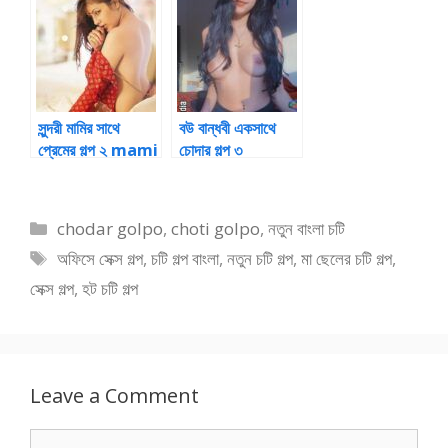
খেলা ৫
সুন্দরী মামির সাথে
বউ বান্ধবী একসাথে
প্রেমের গল্প ২ mami
চোদার গল্প ৩
chotie golpo
Categories
chodar golpo
,
choti golpo
,
নতুন বাংলা চটি
Tags
অফিসে সেক্স গল্প
,
চটি গল্প বাংলা
,
নতুন চটি গল্প
,
মা ছেলের চটি গল্প
,
সেক্স গল্প
,
হট চটি গল্প
Leave a Comment
Comment