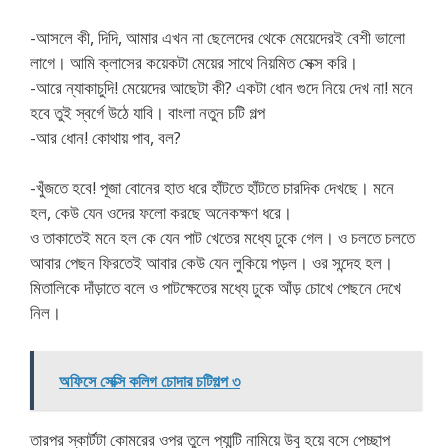
-আসলে কী, দিদি, আমার এখন না ছেলেদের থেকে মেয়েদেরই বেশী ভালো
লাগে। আমি ক্লাসের কয়েকটা মেয়ের সাথে নিয়মিত সেক্স করি।
-আরে ন্যাকাচুদি! মেয়েদের আছেটা কী? একটা ধোন গুদে নিয়ে দেখ না! মনে
হবে তুই স্বর্গে উঠে যাবি। বাংলা নতুন চটি গল্প
-আর ধোন! কোথায় পাব, বল?
-খুঁজতে হবে! পূজা বোনের হাত ধরে হাঁটতে হাঁটতে চারদিক দেখছে। মনে
হল, কেউ যেন ওদের ফলো করছে অনেকক্ষণ ধরে।
ও তাকাতেই মনে হল কে যেন পাট খেতের মধ্যে ঢুকে গেল। ও চলতে চলতে
আবার পেছন ফিরতেই আবার কেউ যেন লুকিয়ে পড়ল। ওর সন্দেহ হল।
মিতালিকে দাঁড়াতে বলে ও পাটক্ষেতের মধ্যে ঢুকে আঁড় চোখে পেছনে দেখে
নিল।
অফিসে সেক্সি কলিগ চোদার চটিগল্প ৩
তারপর স্কার্টটা কোমরের ওপর তুলে প্যান্টি নামিয়ে উবু হয়ে বসে পেচ্ছাপ