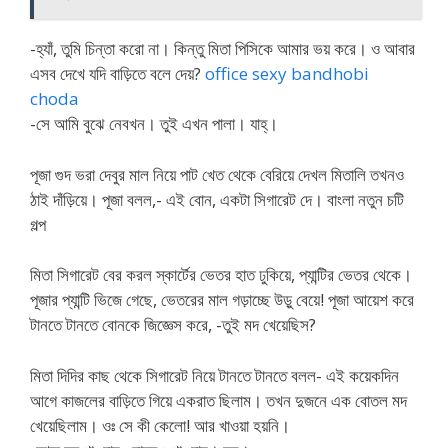
-হ্যাঁ, তুমি চিন্তা করো না। কিন্তু মিতা পিসিকে আমার ভয় করে। ও আবার
এসব দেখে যদি বাড়িতে বলে দেয়?
office sexy bandhobi
choda
-সে আমি বুঝে নেবখন। তুই এখন পালা। যাহ্।
পূজা গুদ ভরা দেবুর মাল নিয়ে পাট খেত থেকে বেরিয়ে দেখল মিতালি তখনও
ঠাই দাঁড়িয়ে। পূজা বলল,- এই বোন, একটা সিগারেট দে। বাংলা নতুন চটি
গল্প
মিতা সিগারেট বের করল স্কার্টের ভেতর হাত ঢুকিয়ে, প্যান্টির ভেতর থেকে।
পূজার প্যান্টি ভিজে গেছে, ভেতরের মাল গড়াচ্ছে উড়ু বেয়ে! পূজা আয়েশ করে
টানতে টানতে বোনকে জিজ্ঞেস করে, -তুই মদ খেয়েছিস?
মিতা দিদির কাছ থেকে সিগারেট নিয়ে টানতে টানতে বলল- এই কয়েকদিন
আগে কাজলের বাড়িতে গিয়ে একরাত ছিলাম। তখন দুজনে এক বোতল মদ
খেয়েছিলাম। ওঃ সে কী কেলো! আর খাওয়া হয়নি।