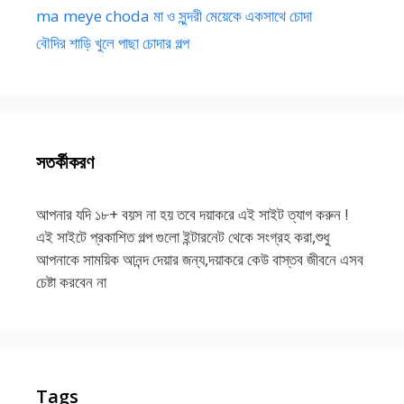
ma meye choda মা ও সুন্দরী মেয়েকে একসাথে চোদা
বৌদির শাড়ি খুলে পাছা চোদার গল্প
সতর্কীকরণ
আপনার যদি ১৮+ বয়স না হয় তবে দয়াকরে এই সাইট ত্যাগ করুন !
এই সাইটে প্রকাশিত গল্প গুলো ইন্টারনেট থেকে সংগ্রহ করা,শুধু
আপনাকে সাময়িক আনন্দ দেয়ার জন্য,দয়াকরে কেউ বাস্তব জীবনে এসব
চেষ্টা করবেন না
Tags