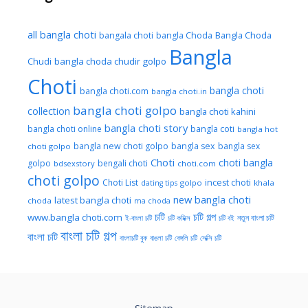
all bangla choti
Bangla Choda
bangala choti
bangla Choda
Bangla
Chudi
bangla choda chudir golpo
Choti
bangla choti
bangla choti.com
bangla choti.in
bangla choti golpo
collection
bangla choti kahini
bangla choti story
bangla choti online
bangla coti
bangla hot
bangla new choti golpo
bangla sex
bangla sex
choti golpo
Choti
choti bangla
golpo
bengali choti
bdsexstory
choti.com
choti golpo
Choti List
incest choti
golpo
khala
dating tips
new bangla choti
latest bangla choti
choda
ma choda
চটি
চটি গল্প
www.bangla choti.com
নতুন বাংলা চটি
ই-বাংলা চটি
চটি কমিক্স
চটি বই
বাংলা চটি গল্প
বাংলা চটি
বাংলাচটি বুক
বাঙলা চটি
বেঙ্গলি চটি
সেক্সি চটি
Sitemap