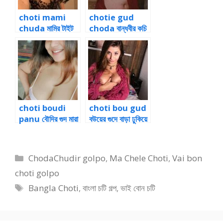
choti mami
chotie gud
chuda মামির টাইট
choda বান্ধবীর কচি
গুদে বাঁড়া ঢুকিয়ে পোঁদ
গুদে ভাইয়ের বাড়া চোদা
মারা
১
choti boudi
choti bou gud
panu বৌদির গুদ মারা
বউয়ের গুদে বাড়া ঢুকিয়ে
চোদার পানু কাহিনী
বান্ধবীর দুধ চুষা
Categories
ChodaChudir golpo
,
Ma Chele Choti
,
Vai bon
choti golpo
Tags
Bangla Choti
,
বাংলা চটি গল্প
,
ভাই বোন চটি