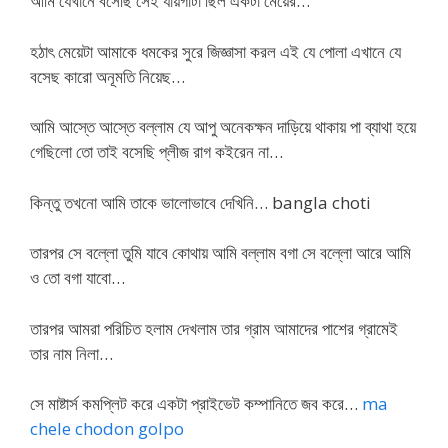
আমি যেখানে বসেছি সেই যায়গাটা ছিল একটা মেয়ের…
হঠাৎ মেয়েটা আমাকে ধমকের সুরে জিজ্ঞাসা করল এই যে পোলা এখানে যে
বসেছ কারো অনূমতি নিয়েছ…
আমি আস্তে আস্তে বল্লাম যে আপু অনেকক্ষন দাড়িয়ে থাকায় পা ব্যাথা হয়ে
গেছিলো তো তাই বসেছি প্লীজ রাগ কইরেন না…
কিন্তু তখনো আমি তাকে ভালোভাবে দেখিনি… bangla choti
তারপর সে বল্লো তুমি যাবে কোথায় আমি বল্লাম বগা সে বল্লো আরে আমি
ও তো বগা যাবো…
তারপর আমরা পরিচিত হলাম দেখলাম তার গ্রাম আমাদের পাশের গ্রামেই
তার নাম নিলা…
সে মাষ্টার্স কমপ্লিট করে একটা প্রাইভেট কম্পানিতে জব করে…
ma
chele chodon golpo