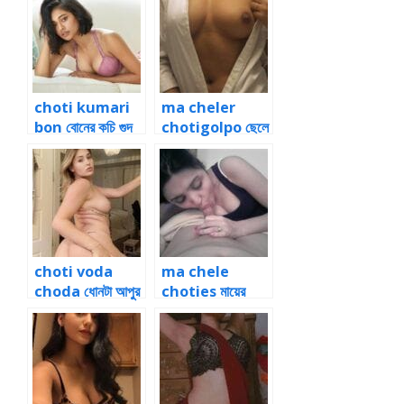
choti kumari
ma cheler
bon বোনের কচি গুদ
chotigolpo ছেলে
প্রথমবার চোদার গল্প
ও মায়ের চোদন চটিগল্প
choti voda
ma chele
choda ধোনটা আপুর
choties মায়ের
ভোদায় ভাই বোন চুদা ৩
ভোদায় গরম আঠালো
বীর্য