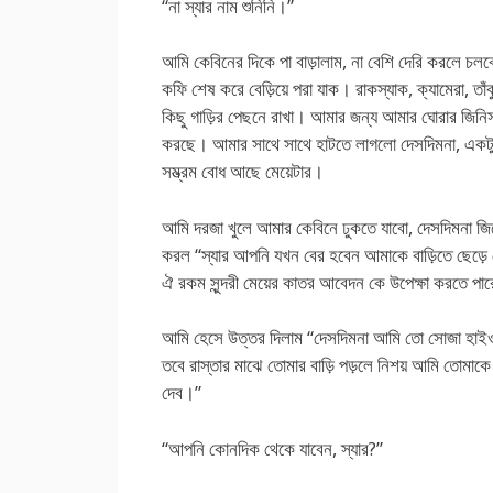
“না স্যার নাম শুনিনি।”
আমি কেবিনের দিকে পা বাড়ালাম, না বেশি দেরি করলে চলবে
কফি শেষ করে বেড়িয়ে পরা যাক। রাকস্যাক, ক্যামেরা, তাঁব
কিছু গাড়ির পেছনে রাখা। আমার জন্য আমার ঘোরার জিনিস
করছে। আমার সাথে সাথে হাটতে লাগলো দেসদিমনা, একটু
সম্ভ্রম বোধ আছে মেয়েটার।
আমি দরজা খুলে আমার কেবিনে ঢুকতে যাবো, দেসদিমনা জিজ
করল “স্যার আপনি যখন বের হবেন আমাকে বাড়িতে ছেড়ে 
ঐ রকম সুন্দরী মেয়ের কাতর আবেদন কে উপেক্ষা করতে পা
আমি হেসে উত্তর দিলাম “দেসদিমনা আমি তো সোজা হাইও
তবে রাস্তার মাঝে তোমার বাড়ি পড়লে নিশয় আমি তোমাকে ব
দেব।”
“আপনি কোনদিক থেকে যাবেন, স্যার?”