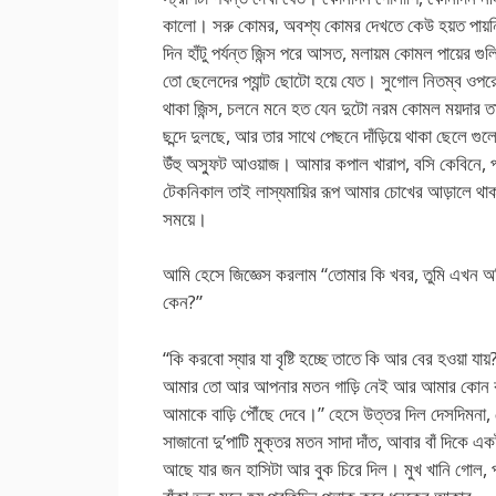
কালো। সরু কোমর, অবশ্য কোমর দেখতে কেউ হয়ত পায়নি
দিন হাঁটু পর্যন্ত জিন্স পরে আসত, মলায়ম কোমল পায়ের গুল
তো ছেলেদের প্যান্ট ছোটো হয়ে যেত। সুগোল নিতম্ব ওপর
থাকা জিন্স, চলনে মনে হত যেন দুটো নরম কোমল ময়দার তা
ছন্দে দুলছে, আর তার সাথে পেছনে দাঁড়িয়ে থাকা ছেলে গ
উঁহু অস্ফুট আওয়াজ। আমার কপাল খারাপ, বসি কেবিনে, প
টেকনিকাল তাই লাস্যমায়ির রূপ আমার চোখের আড়ালে থ
সময়ে।
আমি হেসে জিজ্ঞেস করলাম “তোমার কি খবর, তুমি এখন 
কেন?”
“কি করবো স্যার যা বৃষ্টি হচ্ছে তাতে কি আর বের হওয়া যায়
আমার তো আর আপনার মতন গাড়ি নেই আর আমার কোন বয়
আমাকে বাড়ি পৌঁছে দেবে।” হেসে উত্তর দিল দেসদিমনা, ব
সাজানো দু’পাটি মুক্তর মতন সাদা দাঁত, আবার বাঁ দিকে এক
আছে যার জন হাসিটা আর বুক চিরে দিল। মুখ খানি গোল, 