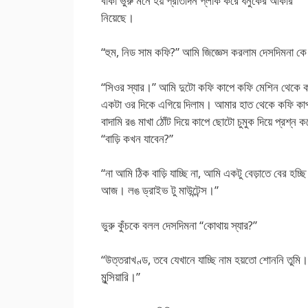
বাঁকা ভুরু মনে হয় প্রতিদিন প্লাক করে ধনুকের আকার
নিয়েছে।
“হুম, নিড সাম কফি?” আমি জিজ্ঞেস করলাম দেসদিমনা ক
“সিওর স্যার।” আমি দুটো কফি কাপে কফি মেশিন থেকে 
একটা ওর দিকে এগিয়ে দিলাম। আমার হাত থেকে কফি কাপ ন
বাদামি রঙ মাখা ঠোঁট দিয়ে কাপে ছোটো চুমুক দিয়ে প্রশ্ন ক
“বাড়ি কখন যাবেন?”
“না আমি ঠিক বাড়ি যাচ্ছি না, আমি একটু বেড়াতে বের হচ্ছি
আজ। লঙ ড্রাইভ টু মাউন্টেন্স।”
ভুরু কুঁচকে বলল দেসদিমনা “কোথায় স্যার?”
“উত্তরাখণ্ড, তবে যেখানে যাচ্ছি নাম হয়তো শোননি তুমি।
মুন্সিয়ারি।”