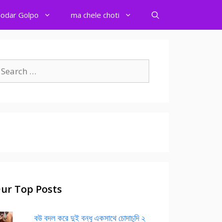
odar Golpo
ma chele choti
earch
r:
ur Top Posts
বউ বদল করে দুই বন্ধু একসাথে চোদাচুদি ২