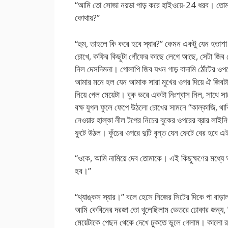
“আমি তো সোজা নয়ডা পাড় করে হাইওয়ে-24 ধরব। তোমা
কোথায়?”
“হুম, তাহলে কি করে হবে স্যার?” কেমন একটু যেন হতাশা
চোখে, কফির কিছুটা গোঁফের কাছে লেগে আছে, সেটা জিব 
নিল দেসদিমনা। গোলাপি জিব যখন গাড় বাদামি ঠোঁটের ওপর
আমার মনে হল যেন আমাক সারা মুখের ওপর দিয়ে ঐ জিবটা ঘ
নিয়ে গেল মেয়েটা। বুক ভরে একটা নিঃশ্বাস নিল, সাথে স
বক্ষ যুগল ফুলে ফেপে উঠলো চোখের সামনে “কাল্কাজি, থাক
নেওয়ার হাল্কা নীল টপের নিচের বুকের ওপরের ব্রার লাইনিং
ফুটে উঠল। কুঁচের ওপরে দুটি বৃন্ত যেন ফেটে বের হবে 
“ওকে, আমি নামিয়ে দেব তোমাকে। এই কিছুক্ষণের মধ্যে
হব।”
“থ্যাঙ্কস স্যার।” বলে হেসে নিজের সিটের দিকে পা বাড়
আমি কেবিনের দরজা তো খুলেছিলাম ভেতরে ঢোকার জন্য, ক
মেয়েটাকে পেছন থেকে দেখে ঢুকতে ভুলে গেলাম। কালো রঙ