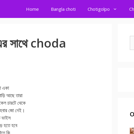
Home
Bangla choti
Chotigolpo
Ch
 এর সাথে choda
S
fo
কা একা
াড়ি আছে তারা
িকেল চারটে থেকে
ের হবার জো নেই।
O
তে ভাইস
েড় হতে হবে
টিতে কি