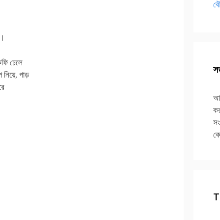
বৌ
ে।
কফি ঢেলে
সত
িয়ে, গাড়
রে
আপ
কর
সং
কে
T