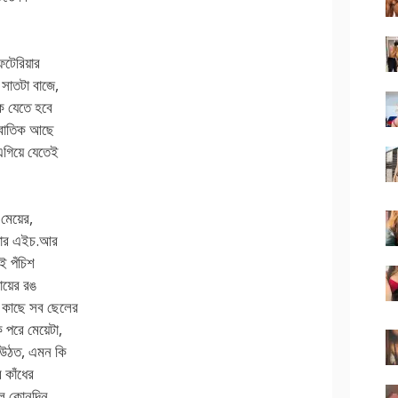
টেরিয়ার
 সাতটা বাজে,
ে যেতে হবে
ে বাতিক আছে
গিয়ে যেতেই
মেয়ের,
য়ার এইচ.আর
ই পঁচিশ
ায়ের রঙ
র কাছে সব ছেলের
পরে মেয়েটা,
ে উঠত, এমন কি
 কাঁধের
নীল কোনদিন