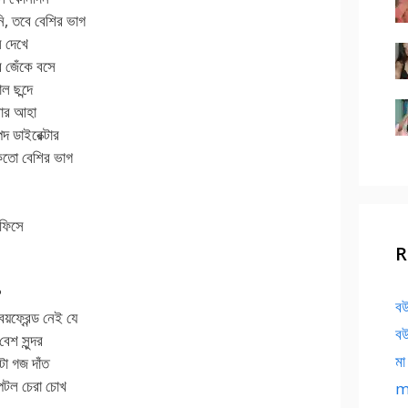
, তবে বেশির ভাগ
ি দেখে
ে জেঁকে বসে
ল ছন্দে
ুলোর আহা
দ ডাইরেক্টার
াকতো বেশির ভাগ
অফিসে
R
?
বউ
ফ্রেন্ড নেই যে
বউ
েশ সুন্দর
মা
টা গজ দাঁত
পটল চেরা চোখ
ma