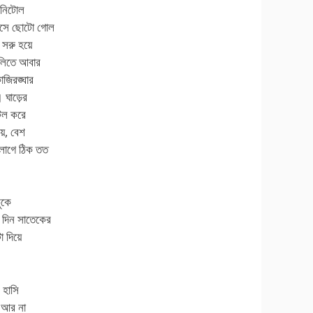
 নিটোল
 এসে ছোটো গোল
 সরু হয়ে
়ালিতে আবার
াজিরঙ্ঘার
। ঘাড়ের
টেল করে
য়, বেশ
 লাগে ঠিক তত
ুকে
 দিন সাতেকের
 দিয়ে
 হাসি
ি আর না