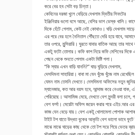
করে বের হব সেটা বড় চিন্তা।
কেবিনের দরজা খুলে বেড়িয়ে দেখলাম দ্বিতীয় সিফটের
ইঞ্জিনিয়ার গুলো বসে আছে, বেশির ভাগ ডেস্ক খালি। কাফে
দিকে হেঁটে গেলাম, কেউ নেই কোথাও। ঘড়ি দেখলাম সাড়ে
এর পরে বের হলে নৈনিতাল পৌঁছতে দেরি হয়ে যাবে, আমাক
তার ওপরে, মুন্সিয়ারি। ঘুরতে যাবার বাতিক আছে তার সাথ
একটু ফটো তোলার। কফি কাপ নিয়ে কফি মেশিনের দিকে এ
পেছন থেকে শুনতে পেলাম একটা মিষ্টি গলা।
“কি স্যার এখন বাড়ি যাননি?” ঘাড় ঘুড়িয়ে দেখলাম,
দেসদিমনা সাহারিয়া। বাবা মা যেন খুঁজে খুঁজে নাম রেখেছিল 
যেমন নাম তেমনি দেখতে। দেসদিমনা অফিসের নতুন জুনি
ম্যানেজার, কত আর বয়স হবে, আন্দাজ করে নেওয়া যাক, এ
পেরিয়েছে। আসামিজ মেয়ে, দেখতে বেশ সুন্দরী বলা চলে, গ
বেশ ফর্সা। মেয়েটা অফিস জয়েন করার পরে এইচ.আর এ
কাজ যেন বেড়ে যায়। বেশ একটু খোলামেলা পোশাক আশাক 
টাইট টপ যাতে উদ্ধত বুকের আকৃতি বেশ ভালো ভাবে ফুট
মাঝে মাঝে ঘাড়ের কাছ থেকে তো টপ সরে গিয়ে ভেতর ব্রার
স্ট্রাপটা পর্যন্ত দেখা যেত। কোনদিন গোলাপি, কোনদিন 