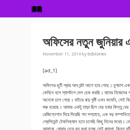
Skip
to
content
অফিসের নতুন জুনিয়ার
November 11, 2014
by
bdstories
[ad_1]
অফিসের ছুটি প্রায় আধ ঘন্টা আগে হয়ে গেছে। চুপচাপ এ
কেবিনে বসে ল্যাপটপে মেল চেক করছি। যাদের নিজেদের গ
অনেকে চলে গেছে। বাইরে ঝড় বৃষ্টি এখন কমেনি, সেই ব
শুরু হয়েছে। আমার একটু তাড়া ছিল বের হবার কিন্তু ব
রেজিগ্নেশান দিয়ে দিয়েছি গত সপ্তাহে, এক বড় কম্পানি
প্রেসিডেন্ট টেকনিক্যাল হতে চলেছি কিছু দিনের মধ্যে। ব
আমাকে, ঘোরার চেয়ে বড় কথা হচ্ছে সেই জায়গা, কিন্তু বৃষ্