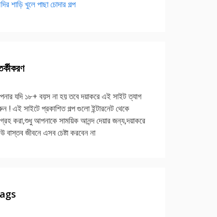
দির শাড়ি খুলে পাছা চোদার গল্প
র্কীকরণ
নার যদি ১৮+ বয়স না হয় তবে দয়াকরে এই সাইট ত্যাগ
ুন ! এই সাইটে প্রকাশিত গল্প গুলো ইন্টারনেট থেকে
গ্রহ করা,শুধু আপনাকে সাময়িক আনন্দ দেয়ার জন্য,দয়াকরে
উ বাস্তব জীবনে এসব চেষ্টা করবেন না
ags