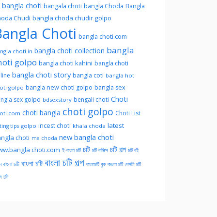
l bangla choti
Bangla
bangala choti
bangla Choda
oda Chudi
bangla choda chudir golpo
angla Choti
bangla choti.com
bangla
bangla choti collection
ngla choti.in
hoti golpo
bangla choti kahini
bangla choti
bangla choti story
line
bangla coti
bangla hot
bangla new choti golpo
bangla sex
oti golpo
Choti
ngla sex golpo
bengali choti
bdsexstory
choti golpo
choti bangla
Choti List
oti.com
latest
incest choti
golpo
khala choda
ing tips
new bangla choti
ngla choti
ma choda
চটি
চটি গল্প
w.bangla choti.com
ই-বাংলা চটি
চটি কমিক্স
চটি বই
বাংলা চটি গল্প
বাংলা চটি
ন বাংলা চটি
বাংলাচটি বুক
বাঙলা চটি
বেঙ্গলি চটি
সি চটি