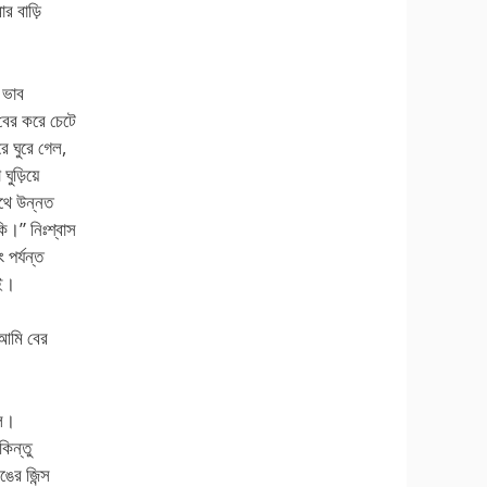
র বাড়ি
 ভাব
বের করে চেটে
ে ঘুরে গেল,
ুড়িয়ে
াথে উন্নত
ি।” নিঃশ্বাস
 পর্যন্ত
এই।
 আমি বের
াল।
িন্তু
ের জিন্স