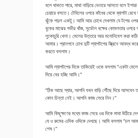
বলে থাকতে পারে, মাথা নাড়িয়ে ভেতরে আসতে বলে ইশার
চেয়ারে বসতে। টেবিলের ওপরে কাঁধের থেকে ব্যাগটা রেখে
ঝুঁকে পড়ল একটু। আমি আর চোখে দেখলাম যে টপের ওপর 
বুকের মাঝের গভীর খাঁজ, সুডৌল বক্ষের কোমলতার ওপরে 
লুকোচুরি খেলা। মেলের উত্তরে আর মনোনিবেশ করা কঠিন হ
আমার। প্রানপনে চোখ দুটি ল্যাপটপের স্ক্রিনে আবদ্ধ কর
করতে বসলাম।
আমি ল্যাপটপের দিকে তাকিয়েই ওকে বললাম “একটা মেল
দিয়ে বের হচ্ছি আমি।”
“ঠিক আছে স্যার, আপনি যখন বাড়ি পৌঁছে দিয়ে আসবেন 
কোন চিন্তা নেই। আপনি কাজ সেরে নিন।”
আমি কিছুক্ষণের মধ্যে কাজ সেরে ওর দিকে মাথা উঠিয়ে দে
যে ও রুমের এদিক ওদিকে দেখছে। আমি বললাম “চল আম
শেষ।”