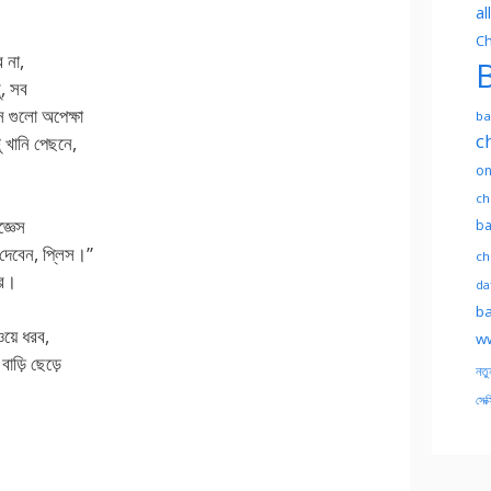
al
Ch
 না,
B
ু, সব
 গুলো অপেক্ষা
ba
c
 খানি পেছনে,
on
ch
্ঞেস
ba
দেবেন, প্লিস।”
ch
রে।
dat
ba
য়ে ধরব,
ww
াড়ি ছেড়ে
নতু
সেক্