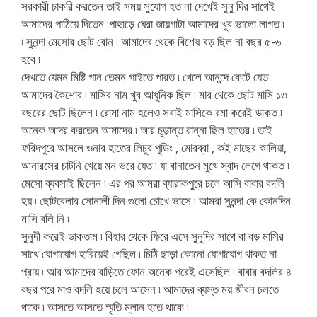
সরকারী চাকরি করতেন তাই সময় সুযোগ হত না দেখেই সুনু দির সাথেই
আমাদের পাঠিয়ে দিতেন ৷পাহাড়ে ঘেরা জায়গাটা আমাদের খুব ভালো লাগত ৷
৷ সুনন্দা মেসোর ছোট বোন ৷ আমাদের থেকে বিশেষ বড় ছিল না বছর ৫-৬
হবে ৷
দেখতে যেমন মিষ্টি গান তেমন গাইতে পারত ৷ খেলে আনন্দে কেটে যেত
আমাদের কৈশোর ৷ মাসির নাম খুব আধুনিক ছিল ৷ মার থেকে ছোট মাসি ১৩
বছরের ছোট ছিলেন ৷ রোমা নাম হলেও সবাই মাসিকে রমা করেই ডাকত ৷
অনেক আদর করতেন আমাদের ৷ আর চূড়ান্ত রান্না ছিল হাতের ৷ তাই
ফরিদপুরে আসলে ওনার হাতের লিচুর পুডিং , মোরব্বা , কই মাছের কালিয়া,
আনারসের চাটনি খেয়ে মন ভরে যেত ৷ যা বানাতেন মুখে স্বাদ লেগে থাকত ৷
মেসো ব্যবসাই ছিলেন ৷ এর পর আমরা ব্যারাকপুরে চলে আসি বাবার বদলি
হয় ৷ ছোটবেলার সোনালী দিন গুলো চোখে ভাসে ৷ আমরা সুনন্দা কে কোনদিন
মাসি বলি নি ৷
সুনুদী করেই ডাকতাম ৷ বিহার থেকে ফিরে এসে সুনুদির সাথে বা বড় মাসির
সাথে যোগাযোগ হারিয়েই গেছিল ৷ চিঠি ছাড়া কোনো যোগাযোগ থাকত না
প্রায় ৷ আর আমাদের বাড়িতে ফোন অনেক পরেই এসেছিল ৷ বাবার বদলির ৪
বছর পরে মাও বদলি হয়ে চলে আসেন ৷ আমাদের ব্যস্ত ময় জীবন চলতে
থাকে ৷ আসতে আসতে স্মৃতি ম্লান হতে থাকে ৷