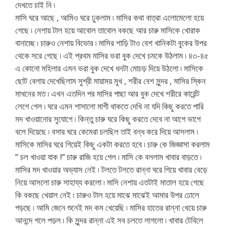
দেখতে চাই নি ৷
মাসি ঘরে আছে , আমিও ঘরে ঢুকলাম ৷ মাসির কথা বাত্রা এলোমেলো হয়ে
গেছে ৷ নেশায় টাল হয়ে আবোল তাবোল বকছে আর চারু মাসিকে খোরাক
বানাচ্ছে ৷ চারুও নেশায় বিভোর ৷ মাসির শাড়ি টাও বেশ খানিকটা বুকের উপর
থেকে সরে গেছে ৷ এই প্রথম মাসির ভরা বুক দেখে চমকে উঠলাম ৷ ৪৩-৪৫
এ কোনো মহিলার এমন ভরা বুক দেখে ধনটা মোচড় দিয়ে উঠলো ৷ মাসিকে
ছোট বেলায় দেখেছিলাম সুশ্রী মায়াময় মুখ , শরীর বেশ সুন্দর , মাসির স্কিন
মাখনের মত ৷ এখন এতদিন পর মাসির পাছা আর বুক দেখে শরীরে কার্রেন্ট
লেগে গেল ৷ ঘরে এমন শাসালো মাগী থাকতে দেখি না যদি কিছু করতে পারি
মদ খাওয়ানোর সুযোগে ৷ কিন্তু চারু ঘরে কিছু করতে দেবে না আগে ভাগে
বলে দিয়েছে ৷ বসার ঘরে কেমেরা চলছিল তাই বন্ধ করে দিয়ে আসলাম ৷
মাসিকে মাসির ঘরে গিয়েই কিছু একটা করতে হবে ৷ চারু কে জিজ্ঞাসা করলাম
” চল খাওয়া যাক !” চারু রাজি হয়ে গেল ৷ মাসি কে বললাম খাবার বাড়তে ৷
মাসির মদ খাওয়ার অভ্যাস নেই ৷ টলতে টলতে রান্না ঘরে গিয়ে খাবার বেড়ে
নিয়ে আসলো চারু সাহায্য করলো ৷ মাসি নেশায় এতটাই মাতাল হয়ে গেছে
কি বকছে খেয়াল নেই ৷ চারুও টাল হয়ে মাঝে মাঝেই আমার উপর ঢোলে
পড়ছে ৷ আমি জেনে শুনেই মদ কম খেয়েছি ৷ মাসির হাতের রান্না খেয়ে চারু
আনন্দে গলে পড়ল ৷ কি সুন্দর রান্না এই সব চলতে লাগলো ৷ খাবার টেবিলে