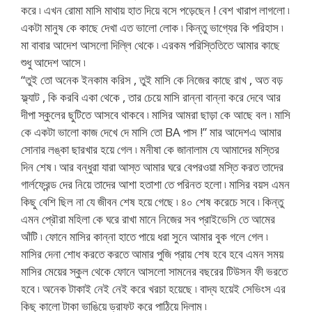
করে ৷ এখন রোমা মাসি মাথায় হাত দিয়ে বসে পড়েছেন ! বেশ খারাপ লাগলো ৷
একটা মানুষ কে কাছে দেখা এত ভালো লোক ৷ কিন্তু ভাগ্যের কি পরিহাস ৷
মা বাবার আদেশ আসলো দিল্লি থেকে ৷ এরকম পরিস্তিতিতে আমার কাছে
শুধু আদেশ আসে ৷
“তুই তো অনেক ইনকাম করিস , তুই মাসি কে নিজের কাছে রাখ , অত বড়
ফ্ল্যাট , কি করবি একা থেকে , তার চেয়ে মাসি রান্না বান্না করে দেবে আর
দীপা স্কুলের ছুটিতে আসবে থাকবে ৷ মাসির আমরা ছাড়া কে আছে বল ৷ মাসি
কে একটা ভালো কাজ দেখে দে মাসি তো BA পাস !” মার আদেশএ আমার
সোনার লঙ্কা ছারখার হয়ে গেল ৷ মনীষা কে জানালাম যে আমাদের মস্তির
দিন শেষ ৷ আর বন্ধুরা যারা আস্ত আমার ঘরে বেপরওয়া মস্তি করত তাদের
গার্লফ্রেন্ড দের নিয়ে তাদের আশা হতাশা তে পরিনত হলো ৷ মাসির বয়স এমন
কিছু বেশি ছিল না যে জীবন শেষ হয়ে গেছে ৷ ৪০ শেষ করেচে সবে ৷ কিন্তু
এমন প্রৌরা মহিলা কে ঘরে রাখা মানে নিজের সব প্রাইভেসি তে আমের
আঁটি ৷ ফোনে মাসির কান্না হাতে পায়ে ধরা সুনে আমার বুক গলে গেল ৷
মাসির দেনা শোধ করতে করতে আমার পুজি প্রায় শেষ হবে হবে এমন সময়
মাসির মেয়ের স্কুল থেকে ফোনে আসলো সামনের বছরের টিউসন ফী ভরতে
হবে ৷ অনেক টাকাই নেই নেই করে খরচা হয়েছে ৷ বাদ্য হয়েই সেভিংস এর
কিছু কালো টাকা ভাঙিয়ে ড্রাফট করে পাঠিয়ে দিলাম ৷