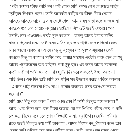
একটা নরমাল স্টাফ আমি বস ৷ যাই হোক মাসি কাজে যোগ দেওয়াতে সত্যি
স্বস্তির নিশ্বাস পড়ল ৷ আমি অনেকটা ব্যক্তিগত জীবন ফিরে পেলাম ৷
আসতে আসতে আরো দু মাস কেটে গেল ৷ আমার ধন খাড়া হলে কাওকে না
কাওকে ধরে চলে যেতাম সস্তার হোটেলে ৷ সিগারেট ঘরেই খেতাম ৷ আর
ইদানিং মাল খাওয়াটাও ঘরেই সুরু করলাম ৷ যেহেতু আমার টাকায় মাসির
বাচ্ছার পড়াশুনা চলত সেই জন্য মাসির হাব ভাব পাল্টে যেতে লাগলো ৷ এত
বিনয় ভালো লাগত না ৷ এ যেন প্রভু ভৃত্যের মত ব্যাপার স্যাপার ৷ কেউ
কাওকে কিছু না বললেও মাসির আর আমার সংযোগ এতটাই কমে গেল যে শুধু
আমার প্রয়োজনের আর চাহিদার কথা টুকু হত ৷ এর জন্য আমার ব্যস্ততা
কতটা দায়ী তা আমি জানতাম না ৷ ছুটির দিন ঘরে থাকতেই ইচ্ছা করত না ৷
গাড়ি ছিল ৷ এক দিন তাই মাসি কে গাড়ির সদ উপযোগ করার খাতিরে বললাম
” এখানে গাড়ি চালানো শিখে নাও ৷ আমার বাজারের জন্য অপেখ্যা করতে
হবে না ৷”
মাসি মাথা নিচু করে বলল ” কাল খোজ নেব !” আমি বিরক্ত হয়ে বললাম ”
আরে খোজ নিতে হবে কেন বিশুদা রয়েছে তো সব শিখিয়ে পরিয়ে দেবে !” মাসি
চুপ করে নিজের ঘরে চলে গেল ৷ বিশুদাই আমার ড্রাইভার ৷ সেদিন শনিবার
রাতে ঘরেই বিরক্ত হয়ে পার্টি ডাকলাম ৷ আমার বিশেষ বন্ধু শৈবাল বরুন তার
চোদার সাথী ঋতিকা আর চারু ৷ ঋতিকা জাত খানকি মেয়ে ৷ যার কাছে খেতে