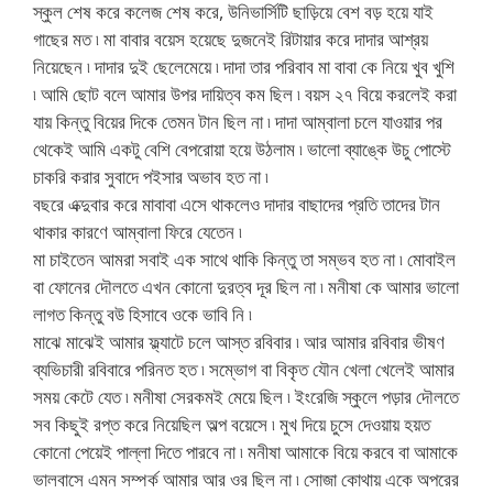
স্কুল শেষ করে কলেজ শেষ করে, উনিভার্সিটি ছাড়িয়ে বেশ বড় হয়ে যাই
গাছের মত ৷ মা বাবার বয়েস হয়েছে দুজনেই রিটায়ার করে দাদার আশ্রয়
নিয়েছেন ৷ দাদার দুই ছেলেমেয়ে ৷ দাদা তার পরিবাব মা বাবা কে নিয়ে খুব খুশি
৷ আমি ছোট বলে আমার উপর দায়িত্ব কম ছিল ৷ বয়স ২৭ বিয়ে করলেই করা
যায় কিন্তু বিয়ের দিকে তেমন টান ছিল না ৷ দাদা আম্বালা চলে যাওয়ার পর
থেকেই আমি একটু বেশি বেপরোয়া হয়ে উঠলাম ৷ ভালো ব্যাঙ্কে উচু পোস্টে
চাকরি করার সুবাদে পইসার অভাব হত না ৷
বছরে এক্দুবার করে মাবাবা এসে থাকলেও দাদার বাছাদের প্রতি তাদের টান
থাকার কারণে আম্বালা ফিরে যেতেন ৷
মা চাইতেন আমরা সবাই এক সাথে থাকি কিন্তু তা সম্ভব হত না ৷ মোবাইল
বা ফোনের দৌলতে এখন কোনো দুরত্ব দূর ছিল না ৷ মনীষা কে আমার ভালো
লাগত কিন্তু বউ হিসাবে ওকে ভাবি নি ৷
মাঝে মাঝেই আমার ফ্ল্যাটে চলে আস্ত রবিবার ৷ আর আমার রবিবার ভীষণ
ব্যভিচারী রবিবারে পরিনত হত ৷ সম্ভোগ বা বিকৃত যৌন খেলা খেলেই আমার
সময় কেটে যেত ৷ মনীষা সেরকমই মেয়ে ছিল ৷ ইংরেজি স্কুলে পড়ার দৌলতে
সব কিছুই রপ্ত করে নিয়েছিল অল্প বয়েসে ৷ মুখ দিয়ে চুসে দেওয়ায় হয়ত
কোনো পেয়েই পাল্লা দিতে পারবে না ৷ মনীষা আমাকে বিয়ে করবে বা আমাকে
ভালবাসে এমন সম্পর্ক আমার আর ওর ছিল না ৷ সোজা কোথায় একে অপরের