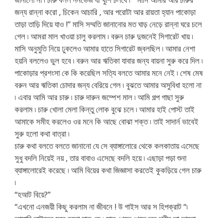
জন্য রান্না করো , চিকেন আচারি , আর পরোটা আর রায়তা হ্যান পাকোড়া
তাড়া তাড়ি দিয়ে যাও !” মাসি সম্মতি জানানোর মত ঘাড় নেড়ে রান্না ঘরে চলে
গেল ৷ আমরা মাল খাওয়া চালু করলাম ৷ বরুন চারু দুজনেই সিগারেট খায় ৷
মাসি অনুমুতি নিয়ে ঢুকলেও আমার হাতে সিগারেট জ্বলছিল ৷ আমার নেশা
হয়নি বললেও ভুল হবে ৷ বরুন আর ঋতিকা যাবার জন্য বায়না সুরু করে দিল ৷
পাকোড়ার প্রশংসা কে কি করেছিল সত্যি বলতে আমার মনে নেই ৷ শেষ মেষ
বরুন আর ঋতিকা চোদার জন্য বেরিয়ে গেল ৷ বুঝতে আমার অসুবিধা হলো না
৷ এবার আমি আর চারু ৷ চারু দারুন জম্পেশ মাল ৷ আমি গল্প গাছা সুরু
করলাম ৷ চারু খোলা মেলা কিন্তু লোক বুঝে চলে ৷ আমার হাই পোস্ট তাই
আমাকে সমীহ করলেও ওর মনে কি আছে বোঝা শক্ত ৷ তাই সাদার্ন ভাবেই
সুরু হলো কথা বাত্রা ৷
চারু কথা বলতে বলতে জানানো যে সে ব্যাঙ্গালোরে থেকে কলকাতায় এসেছে
সুধু বদলি নিয়েই নয় , তার বাবাও এসেছে বদলি হয়ে ৷ এছাড়া পড়া শুনা
ব্যাঙ্গালোরেই করেছে ৷ আমি বিয়ের কথা জিজ্ঞাসা করতেই কুকড়িয়ে গেল চারু
৷
“হআট বিয়ে?”
“এখনো এনজয়ী কিছু করলাম না জীবনে ! উ গাইস আর স হিপক্রাট “৷