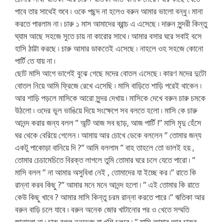
পাবে তার সাথেই শুবে ৷ ওকে পছন্দ না হলেও বরুন আমার ভালো বন্ধু ৷ মানা
করতে পারলাম না ৷ চারু ১ মাস আমাদের ব্রান্চ এ এসেছে ৷ দারুন সুন্দরী কিন্তু
ঘ্যাম আছে সহজে সুতে চায় না কারোর সাথে ৷ আমার বসার ঘরে সবাই বসে
হাসি ঠাট্টা করছে ৷ চারু আমার ডাকতেই এসেছে ৷ নাহলে ওহ সহজে কোনো
পার্টি তে যায় না ৷
ছোট মাসি আগে ভাগেই বুঝে গেছে মদের বোতল এসেছে ৷ কারণ মদের দুটো
বোতল নিয়ে আমি ফ্রিজে রেখে এসেছি ৷ মাসি বাড়িতে শাড়ি পরেই থাকেন ৷
আর শাড়ি পড়লে মাসিকে আরো সুন্দর দেখায় ৷ মাসিকে দেখে বরুন চারু চমকে
উঠলো ৷ ওদের ভুল ভাঙিয়ে দিয়ে সংক্ষেপে সব বলতে হলো ৷ মাসি কে চারু
আনন্দ করার জন্য বলল ” অন্টি আজ সব ছাড়, আজ পার্টি !” মাসি মৃদু হেঁসে
ঘর থেকে বেরিয়ে গেলেন ৷ আমায় আর চোখে ডেকে বললেন ” তোমার জন্য
একটু পাকোড়া বানিয়ে দি ?” আমি বললাম ” বাহ তাহলে তো ভালই হয় ,
তোমার চেচামেচিতে বিরক্ত লাগলে তুমি তোমার ঘরে চলে যেতে পারো ৷ ”
মাসি বলল ” না আমার অসুবিধা নেই , তোমাদের যা ইচ্ছে কর ৷” রাতে কি
রান্না করব কিছু ?” আমার মনে মনে আনন্দ হলো ৷ ” এই তোমার কি রাতে
কেউ কিছু খাবে ? আমার মাসি কিন্তু চরম রান্না করতে পারে ৷” ঋতিকা আর
বরুন বাড়ি চলে যাবে ৷ বরুন অনেক জোর খাটানোর পর ও খেতে সম্মতি
জানালো না ৷ চারু বলল ননভেজ যা খুশি চলবে ৷ ” মাসি আমার আর চারুর