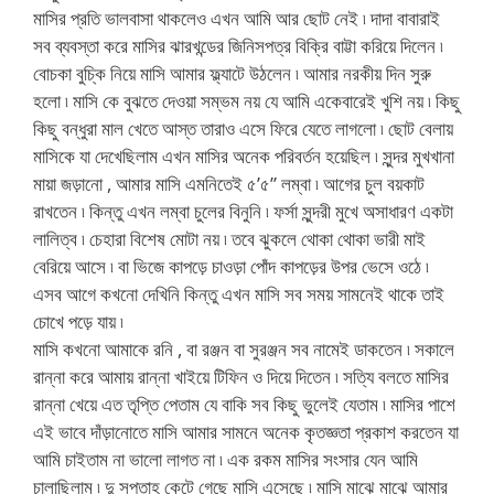
মাসির প্রতি ভালবাসা থাকলেও এখন আমি আর ছোট নেই ৷ দাদা বাবারাই
সব ব্যবস্তা করে মাসির ঝারখন্ডের জিনিসপত্র বিক্রি বাট্টা করিয়ে দিলেন ৷
বোচকা বুচ্কি নিয়ে মাসি আমার ফ্ল্যাটে উঠলেন ৷ আমার নরকীয় দিন সুরু
হলো ৷ মাসি কে বুঝতে দেওয়া সম্ভম নয় যে আমি একেবারেই খুশি নয় ৷ কিছু
কিছু বন্ধুরা মাল খেতে আস্ত তারাও এসে ফিরে যেতে লাগলো ৷ ছোট বেলায়
মাসিকে যা দেখেছিলাম এখন মাসির অনেক পরিবর্তন হয়েছিল ৷ সুন্দর মুখখানা
মায়া জড়ানো , আমার মাসি এমনিতেই ৫’৫” লম্বা ৷ আগের চুল বয়কাট
রাখতেন ৷ কিন্তু এখন লম্বা চুলের বিনুনি ৷ ফর্সা সুন্দরী মুখে অসাধারণ একটা
লালিত্ব ৷ চেহারা বিশেষ মোটা নয় ৷ তবে ঝুকলে থোকা থোকা ভারী মাই
বেরিয়ে আসে ৷ বা ভিজে কাপড়ে চাওড়া পোঁদ কাপড়ের উপর ভেসে ওঠে ৷
এসব আগে কখনো দেখিনি কিন্তু এখন মাসি সব সময় সামনেই থাকে তাই
চোখে পড়ে যায় ৷
মাসি কখনো আমাকে রনি , বা রঞ্জন বা সুরঞ্জন সব নামেই ডাকতেন ৷ সকালে
রান্না করে আমায় রান্না খাইয়ে টিফিন ও দিয়ে দিতেন ৷ সত্যি বলতে মাসির
রান্না খেয়ে এত তৃপ্তি পেতাম যে বাকি সব কিছু ভুলেই যেতাম ৷ মাসির পাশে
এই ভাবে দাঁড়ানোতে মাসি আমার সামনে অনেক কৃতজ্ঞতা প্রকাশ করতেন যা
আমি চাইতাম না ভালো লাগত না ৷ এক রকম মাসির সংসার যেন আমি
চালাছিলাম ৷ দু সপ্তাহ কেটে গেছে মাসি এসেছে ৷ মাসি মাঝে মাঝে আমার