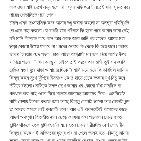
লাফাচ্ছে ৷ মাই দেখে সয্য হলো না ৷ স্যার দড়ি ধরে টানতেই সায়া সুরুত করে
পায়ের গোড়ালিতে পড়ে গেল ৷
চারুর এমন দুঃসাহসিক কাজ আমায় শুধু অবাক করলো না অদ্ভূত পরিস্থিতি
তে এনে দাড় করলো ৷ যা করছি তার পরিনাম কি হতে পারে আমার জানা নেই
যদি মাসি বিদ্রোহ করে বসে আর লোক জানা জানি হয় তাহলে আমার মরা
ছাড়া কোনো উপায় থাকবে না ৷ মদের নেশায় কি থেকে কি হয়ে যাবে ৷ আমার
ভাবনা চিন্তায় ছেদ পড়ল ৷ চারু আরো আগ্রাসী মন ভাব নিয়ে মাসির উপর
ঝাপিয়ে পড়ল ৷ “এখন রনজু যা চাইবে তাই করবে আর মাগী তুই সব শুনবি
রেন্ডির মত ! ঘুরে দাঁড়া আমাদের দিকে “৷ মাসি মনে মনে কি ভাবছিল জানি না
কিন্তু করুন মুখে ফুঁপিয়ে নিম্নাংগ কে দু হাতে ঢেকে লজ্জায় মুখ নিচু করে
দাঁড়িয়ে রইলো ৷ মাসিকে উলঙ্গ দেখে আমার ধন কোনো বাঁধা মানছিল না ৷
থলথলে ভরা মাই গুলো নিয়ে প্রনাম জানাচ্ছে আমাদের দিকে ৷ এমনিতেই
মাসি নেশায় টলমল করছে জ্ঞান আছে কিন্তু কোনটা ভালো আর কোনটা মন্দ
তা বোঝার ক্ষমতা নেই বললেই চলে ৷ আর এই অবস্তাটাই আমাদের কাছে
আদর্শ অবস্থা ৷ হিতাহীত জ্ঞান ছেড়ে সোফায় বসে পড়লাম ৷ চারুর হাতে
হান্টার থাকলে ওকে হান্টারওয়ালি মনে হত ৷ চারুর শরীরটাও বেশ লোভনীয় ৷
কিন্তু চারুকে এই অভিনয়ের দৃশ্যে পাব না পেলে ভালই হত ৷ কিন্তু আমার
মনের কোনো জায়গায় এই আওয়াজ আসছিল যে চারু নেশায় একদম আউট