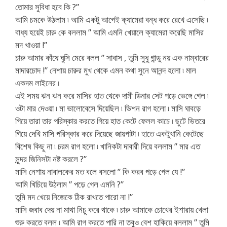
তোমার সুবিধা হবে কি ?”
আমি চমকে উঠলাম ৷ আমি একটু আগেই ক্যামেরা বন্ধ করে রেখে এসেছি ৷
বাধ্য হয়েই চারু কে বললাম ” আমি এমনি খেয়ালে ক্যামেরা করেছি মাসির
মদ খাওয়া !”
চারু আমার কাঁধে ঘুসি মেরে বলল ” সাবাস , তুমি সুধু গান্ডু নয় এক নাম্বারের
মাদারচোদ !” নেশায় চারুর মুখ থেকে এমন কথা সুনে আনন্দ হলো ৷ মাল
একদম লাইনের ৷
এই সময় ঝন ঝন করে মাসির হাত থেকে দামী ডিনার সেট পড়ে ভেঙ্গে গেল ৷
ওটা মার দেওয়া ৷ মা ভালোবেসে দিয়েছিল ৷ ভিশন রাগ হলো ৷ মাসি ঘাবড়ে
গিয়ে তারা তার পরিস্কার করতে গিয়ে হাত কেটে ফেলল কাচে ৷ ছুটে ভিতরে
গিয়ে দেখি মাসি পরিস্কার করে দিয়েছে জায়গাটা ৷ হাতে একটুখানি কেটেছে
বিশেষ কিছু না ৷ চরম রাগ হলো ৷ খানিকটা দাবারী দিয়ে বললাম ” মার এত
সুন্দর জিনিসটা নষ্ট করলে ?”
মাসি নেশায় নাবালকের মত বলে বসলো ” কি করব পড়ে গেল যে !”
আমি খিচিয়ে উঠলাম ” পড়ে গেল এমনি ?”
তুমি মদ খেয়ে নিজেকে ঠিক রাখতে পারো না !”
মাসি জবাব দেয় না মাথা নিচু করে থাকে ৷ চারু আমাকে চোখের ইশারায় খেলা
শুরু করতে বলল ৷ আমি রাগ করতে পারি না তবুও বেশ হাকিয়ে বললাম ” তুমি