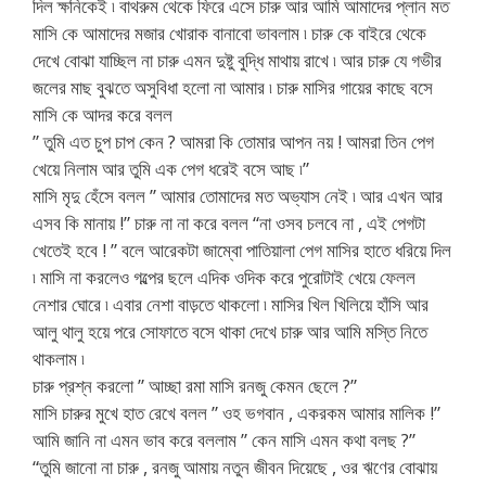
দিল ক্ষনিকেই ৷ বাথরুম থেকে ফিরে এসে চারু আর আমি আমাদের প্লান মত
মাসি কে আমাদের মজার খোরাক বানাবো ভাবলাম ৷ চারু কে বাইরে থেকে
দেখে বোঝা যাচ্ছিল না চারু এমন দুষ্টু বুদ্ধি মাথায় রাখে ৷ আর চারু যে গভীর
জলের মাছ বুঝতে অসুবিধা হলো না আমার ৷ চারু মাসির গায়ের কাছে বসে
মাসি কে আদর করে বলল
” তুমি এত চুপ চাপ কেন ? আমরা কি তোমার আপন নয় ! আমরা তিন পেগ
খেয়ে নিলাম আর তুমি এক পেগ ধরেই বসে আছ ৷”
মাসি মৃদু হেঁসে বলল ” আমার তোমাদের মত অভ্যাস নেই ৷ আর এখন আর
এসব কি মানায় !” চারু না না করে বলল “না ওসব চলবে না , এই পেগটা
খেতেই হবে ! ” বলে আরেকটা জাম্বো পাতিয়ালা পেগ মাসির হাতে ধরিয়ে দিল
৷ মাসি না করলেও গল্পের ছলে এদিক ওদিক করে পুরোটাই খেয়ে ফেলল
নেশার ঘোরে ৷ এবার নেশা বাড়তে থাকলো ৷ মাসির খিল খিলিয়ে হাঁসি আর
আলু থালু হয়ে পরে সোফাতে বসে থাকা দেখে চারু আর আমি মস্তি নিতে
থাকলাম ৷
চারু প্রশ্ন করলো ” আচ্ছা রমা মাসি রনজু কেমন ছেলে ?”
মাসি চারুর মুখে হাত রেখে বলল ” ওহ ভগবান , একরকম আমার মালিক !”
আমি জানি না এমন ভাব করে বললাম ” কেন মাসি এমন কথা বলছ ?”
“তুমি জানো না চারু , রনজু আমায় নতুন জীবন দিয়েছে , ওর ঋণের বোঝায়