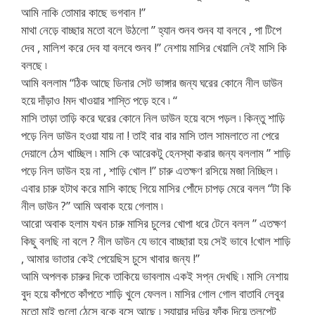
আমি নাকি তোমার কাছে ভগবান !”
মাথা নেড়ে বাচ্ছার মতো বলে উঠলো ” হ্যান শুনব শুনব যা বলবে , পা টিপে
দেব , মালিশ করে দেব যা বলবে শুনব !” নেশায় মাসির খেয়ালি নেই মাসি কি
বলছে ৷
আমি বললাম “ঠিক আছে ডিনার সেট ভাঙ্গার জন্য ঘরের কোনে নীল ডাউন
হয়ে দাঁড়াও !মদ খাওয়ার শাস্তি পড়ে হবে ৷ “
মাসি তাড়া তাড়ি করে ঘরের কোনে নিল ডাউন হয়ে বসে পড়ল ৷ কিন্তু শাড়ি
পড়ে নিল ডাউন হওয়া যায় না ! তাই বার বার মাসি তাল সামলাতে না পেরে
দেয়ালে ঠেস খাচ্ছিল ৷ মাসি কে আরেকটু হেনস্থা করার জন্য বললাম ” শাড়ি
পড়ে নিল ডাউন হয় না , শাড়ি খোল !” চারু এতক্ষণ রসিয়ে মজা নিচ্ছিল ৷
এবার চারু হটাথ করে মাসি কাছে গিয়ে মাসির পোঁদে চাপড় মেরে বলল “টা কি
নীল ডাউন ?” আমি অবাক হয়ে গেলাম ৷
আরো অবাক হলাম যখন চারু মাসির চুলের খোপা ধরে টেনে বলল ” এতক্ষণ
কিছু বলছি না বলে ? নীল ডাউন যে ভাবে বাচ্ছারা হয় সেই ভাবে !খোল শাড়ি
, আমার ভাতার কেই পেয়েছিস চুসে খাবার জন্য !”
আমি অপলক চারুর দিকে তাকিয়ে ভাবলাম একই সপ্ন দেখছি ৷ মাসি নেশায়
বুদ হয়ে কাঁপতে কাঁপতে শাড়ি খুলে ফেলল ৷ মাসির গোল গোল বাতাবি লেবুর
মতো মাই গুলো ঠেসে বুকে বসে আছে ৷ স্যায়ার দড়ির ফাঁক দিয়ে তলপেট