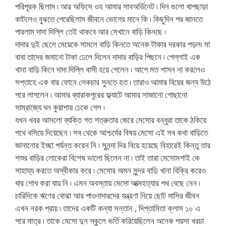
পরিপূরক ছিলাম ৷ আর অফিসে ওহ আমার সাবঅর্ডিনেট ৷ দিন গুলো খাপছাড়া
কাটলেও বুঝতে পেরেছিলাম জীবনে ভোগের মানে কি ৷ কিছুদিন পর জানতে
পারলাম দাদা দিল্লি তেই থাকবে আর সেখানে বাড়ি কিনছে ৷
দাদার দুই ছেলে মেয়েকে সামলে বাড়ি কিনতে অনেক টাকার দরকার পড়ল৷ মা
বাবা তাদের জমানো টাকা ঢেলে দিলেন দাদার বাড়ির পিছনে ৷ পেল্লাই এক
খানা বাড়ি কিনে দাদা দিল্লি বাসী হয়ে গেলেন ৷ আগে মত শাসন না করলেও
সপ্তাহে এক বার ফোনে লেকচার সুনতে হত ৷ তারাও আমার বিয়ের জন্য উঠে
পরে লাগলেন ৷ আমার ব্যারাকপুরের ফ্ল্যাটে আমার সাজানো গোছানো
সাম্রাজ্যে ঘন কুয়াশায় ঢেকে গেল ৷
যখন খবর আসলো ব্যক্তি গত শত্রুতার জেরে মেসোর বন্ধুরা তাকে ঠকিয়ে
পথে বসিয়ে দিয়েছেন ৷ সব থেকে আশ্চর্যের বিষয় মেসো এই সব কথা বাড়িতে
জানানোর ইচ্ছা পর্যন্ত করেন নি ৷ সুনন্দা দির বিয়ে হয়েছে বিহারেই কিন্তু তার
শশুর বাড়ির লোকেরা বিশেষ ভালো ছিলেন না ৷ তাই তারা মেসোমশাই কে
সাহায্য করতে অস্বীকার করে ৷ মেসোর অমন সুন্দর বাড়ি খানা বিক্রি করেও
ধার শোধ করা যায় নি ৷ এমন অবস্তায় মেসো আত্মহত্যার পথ বেছে নেন ৷
চারিদিকে ঋণের বোঝা আর পাওনাদারদের যন্ত্রণা নিয়ে ছোট মাসির জীবন
এখন নরক প্রায় ৷ তাদের একটি কন্যা সন্তান , দিপ্তামিতা ক্লাস ১০ এ
পরে মাত্র ৷ তাকে মেসো দুন স্কুলে ভর্তি করিয়েছিলেন অনেক পয়সা খরচা