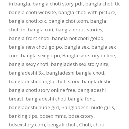
in bangla
,
bangla choti story pdf
,
bangla choti tk
,
bangla choti website
,
bangla choti with picture
,
bangla choti xxx
,
bangla choti.com
,
bangla
choti.in
,
bangla coti
,
bangla erotic stories
,
bangla front choti
,
bangla hot choti golpo
,
bangla new choti golpo
,
bangla sex
,
bangla sex
com
,
bangla sex golpo
,
Bangla sex story online
,
bangla sexy choti
,
bangladesh sex story site
,
bangladeshi 3x
,
bangladeshi bangla choti
,
bangladeshi bangla choti story
,
bangladeshi
bangla choti story online free
,
bangladeshi
breast
,
bangladeshi choti bangla font
,
bangladeshi nude girl
,
Bangladeshi nude girls
,
banking tips
,
bdsex mms
,
bdsexstory
,
bdsexstory.com
,
bengali choti
,
Choti
,
choti