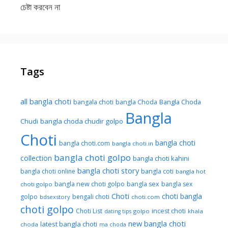
চেষ্টা করবেন না
Tags
all bangla choti
Bangla Choda
bangala choti
bangla Choda
Bangla
Chudi
bangla choda chudir golpo
Choti
bangla choti
bangla choti.com
bangla choti.in
bangla choti golpo
collection
bangla choti kahini
bangla choti story
bangla choti online
bangla coti
bangla hot
bangla new choti golpo
bangla sex
bangla sex
choti golpo
Choti
choti bangla
golpo
bengali choti
bdsexstory
choti.com
choti golpo
Choti List
incest choti
golpo
khala
dating tips
new bangla choti
latest bangla choti
choda
ma choda