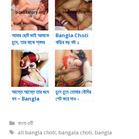
sorir sudhu
jihobba diye
chat te
laglam চটি পড়ুন-
Bangla Choti
আমার ছোট ভাই আমাকে
Bangla Choti
Online
চুদে, তার মাকে শ্বশুর
বাড়ির বড় বউ ১
চুদে vai amake
chude tar
make soshur
chude Online
আস্তে আস্তে তার গুদে
চুদে চুদে তোমার বৌদির
ধন ~ Bangla
পেট করে দাও -
choti golpo
chude tomar
bengali choti
boudir
petkore daw
Categories
বাংলা-চটি
Tags
all bangla choti
,
bangala choti
,
bangla