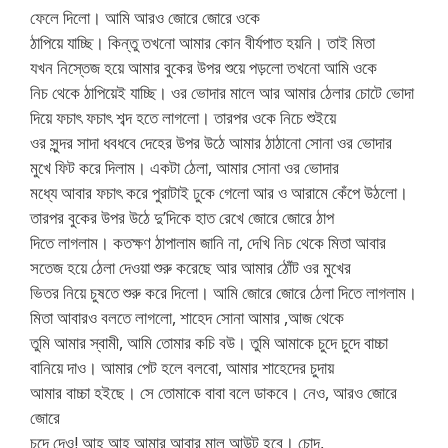
ফেলে দিলো। আমি আরও জোরে জোরে ওকে
ঠাপিয়ে যাচ্ছি। কিন্তু তখনো আমার কোন বীর্যপাত হয়নি। তাই মিতা
যখন নিস্তেজ হয়ে আমার বুকের উপর শুয়ে পড়লো তখনো আমি ওকে
নিচ থেকে ঠাপিয়েই যাচ্ছি। ওর ভোদার মালে আর আমার ঠেলার চোটে ভোদা
দিয়ে ফচাৎ ফচাৎ শব্দ হতে লাগলো। তারপর ওকে নিচে শুইয়ে
ওর সুন্দর সাদা ধবধবে দেহের উপর উঠে আমার ঠাঠানো সোনা ওর ভোদার
মুখে ফিট করে দিলাম। একটা ঠেলা, আমার সোনা ওর ভোদার
মধ্যে আবার ফচাৎ করে পুরাটাই ঢুকে গেলো আর ও আরামে কেঁপে উঠলো।
তারপর বুকের উপর উঠে দু’দিকে হাত রেখে জোরে জোরে ঠাপ
দিতে লাগলাম। কতক্ষণ ঠাপালাম জানি না, দেখি নিচ থেকে মিতা আবার
সতেজ হয়ে ঠেলা দেওয়া শুরু করেছে আর আমার ঠোঁট ওর মুখের
ভিতর নিয়ে চুষতে শুরু করে দিলো। আমি জোরে জোরে ঠেলা দিতে লাগলাম।
মিতা আবারও বলতে লাগলো, শাহেদ সোনা আমার ,আজ থেকে
তুমি আমার স্বামী, আমি তোমার কচি বউ। তুমি আমাকে চুদে চুদে বাচ্চা
বানিয়ে দাও। আমার পেট হলে বলবো, আমার শাহেদের চুদায়
আমার বাচ্চা হইছে। সে তোমাকে বাবা বলে ডাকবে। নেও, আরও জোরে
জোরে
চুদে দেও! আহ আহ আমার আবার মাল আউট হবে। চোদ,