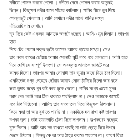
নদীতে গোসল করতে গেলো । নদীতে নেমে গোসল করার আনন্দই
ভিন্ন। কিছুক্ষণ নদীর জলে সাঁতার কাটলাম। পানির নীচে ডুব দিয়ে
গোল্লাছুট খেললাম। আমি যেখানে নদীর মাঝে পানির মধ্যে
দাঁড়িয়েছিলাম সেখানে
ডুব দিয়ে কেউ একজন আমাকে জাপটে ধরেছে। আমিও ডুব দিলাম। তারপর
হাত
দিয়ে টের পেলাম শক্ত দুটো আপেল আমার হাতের মধ্যে। সেও
তার নরম হাতের ছোঁয়ায় আমার সোনাটা মুঠি করে ধরে ফেললো। আমি হাত
দিয়ে দেখি সে সম্পুর্ণ উলংগ। সে অবস্থায় আমাকে জাপটে ধরে
কামড় দিলো। তারপর আমার সোনাটা তার ভুদার কাছে নিয়ে ঠাপ দিলো।
এমনিতেই নগ্ন দেহেরে ছোঁয়ায় আমার সোনা ঠাটিয়ে ছিলো আর রসে
ভরা ভুদার মধ্যে খুব কষ্ট করে ঢুকে গেলো। পানির মধ্যে এতো সুন্দর
নরম দেহ আমি আর ঠিক থাকতে পারছিলাম না। সেও আমাকে জাপটে
ধরে ঠাপ দিচ্ছিলো। আমিও তার সাথে তাল দিয়ে কিছুক্ষণ ঠাপালাম।
কিযে মজা তা আর বুঝাতে পারছি না। একদিকে দম রাখা কষ্ট তারপর
ডপকা ভুদা। তাই তাড়াতাড়ি ঠেলা দিতে লাগলাম। অল্পক্ষণের মধ্যেই
চুদে দিলাম। আমি আর দম রাখতে পারছি না তাই ছেড়ে দিয়ে উপরে
ভেসে উঠলাম। কিন্তু কে তা আর ঠাহর করতে পারলাম না। কারণ রিতা