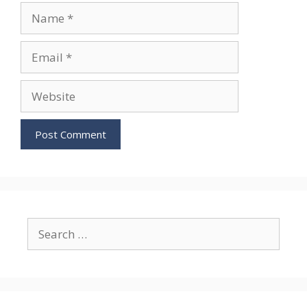
Name
Email
Website
Search
for: