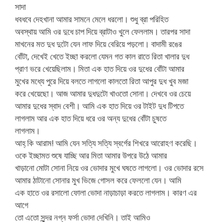
সাদা
ধবধবে দেহখানা আমার সামনে মেলে ধরলো। শুধু ব্রা পরিহিত
অবস্থায় আমি ওর দুধে চাপ দিয়ে ব্রাটাও খুলে ফেললাম। তারপর সাদা
মাখনের মত দুধ দুটো যেন লাফ দিয়ে বেরিয়ে পড়লো। বাদামী রঙের
বোঁটা, দেখেই খেতে ইচ্ছা করলো যেমন গত কাল রাতে রিতা খালার দুধ
প্রাণ ভরে খেয়েছিলাম। মিতা এক হাত দিয়ে ওর দুধের বোঁটা আমার
মুখের মধ্যে পুরে দিয়ে বলতে লাগলো কালতো রিতা আপুর দুধ খুব মজা
করে খেয়েছো। আজ আমার দুধদুটো খাওতো সোনা। দেখবে ওর চেয়ে
আমার দুধের স্বাদ বেশী। আমি এক হাত দিয়ে ওর টাইট দুধ টিপতে
লাগলাম আর এক হাত দিয়ে ধরে ওর অন্য দুধের বোঁটা চুষতে
লাগলাম।
আহ্ কি আরাম! আমি যেন সত্যি সত্যি স্বর্গের শিখরে আরোহণ করেছি।
ওকে ইচ্ছামত শুষে যাচ্ছি আর মিতা আমার উপরে উঠে আমার
খাড়ানো মোটা সোনা নিয়ে ওর ভোদার মুখে ঘষতে লাগলো। ওর ভোদার রসে
আমার ঠাটানো সোনার মুখ ভিজে গোসল করে ফেললো যেন। আমি
এক হাতে ওর রসালো ফোলা ভোদা নাড়াচাড়া করতে লাগলাম। কারণ এর
আগে
তো এতো সুন্দর নগ্ন ফর্সা ভোদা দেখিনি। তাই আমিও