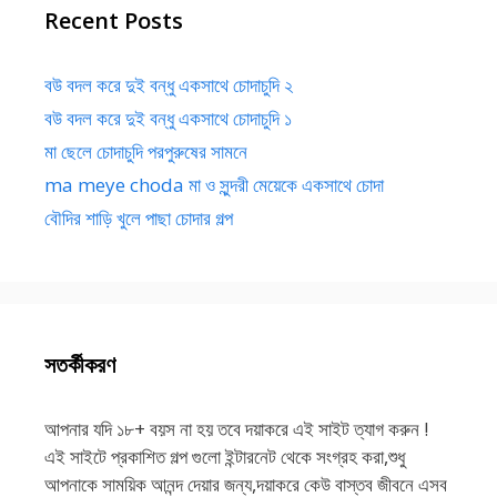
Recent Posts
বউ বদল করে দুই বন্ধু একসাথে চোদাচুদি ২
বউ বদল করে দুই বন্ধু একসাথে চোদাচুদি ১
মা ছেলে চোদাচুদি পরপুরুষের সামনে
ma meye choda মা ও সুন্দরী মেয়েকে একসাথে চোদা
বৌদির শাড়ি খুলে পাছা চোদার গল্প
সতর্কীকরণ
আপনার যদি ১৮+ বয়স না হয় তবে দয়াকরে এই সাইট ত্যাগ করুন !
এই সাইটে প্রকাশিত গল্প গুলো ইন্টারনেট থেকে সংগ্রহ করা,শুধু
আপনাকে সাময়িক আনন্দ দেয়ার জন্য,দয়াকরে কেউ বাস্তব জীবনে এসব