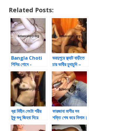
Related Posts:
Bangla Choti
ভরদুপুরে ফ্ল্যাট বাড়ীতে
পিসির পোদে -
চার ভাবীর চুদাচুদি –
Bangla Choti
flat barite
char vabir
chudachudi
ব্রা বিহীন লেংটা শরীর
ফারজানা মাগীর সব
টুকু শুধু জিহবা দিয়ে
শক্তি শেষ করে নিলাম।
চাটতে লাগলাম -bra
Bangla Choti
bihin lengta