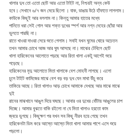
খালার দুধ তো এতো ছোট আর এতো টাইট না, নিশ্চয়ই অন্য কেউ
হবে। সেখানে ৬/৭ জন মেয়ে ছিলো । যাক, ডাঙায় উঠে হাঁফাতে লাগলাম।
কাউকে কিছুই আর বললাম না। কিন্তু আমার হাতের মধ্যে
পানিতে ধরা সেই গোল আর শক্ত দুধের স্পর্শ আর নগ্ন দেহের ছোঁয়া আর
ভুলতে পারছি না।
রাতে খাওয়া দাওয়া সেরে শুতে গেলাম। সবাই যখন ঘুমের ঘোরে অচেতন
তখন আমার চোখে আজ আর ঘুম আসছে না। মাঝের টেবিলে ছোট
খালা হারিকেনের আলোতে পড়ছে আর রিতা খালা একটু আগেই শুয়ে
পড়েছে।
হারিকেনের মৃদু আলোতে মিতা খালাকে বেশ মোহনী লাগছে। এলো
চুলে টাইট কামিজের মাঝে বেশ বড় বড় দুধ যেন মাথা উঁচু করে
তাকিয়ে আছে। রিতা খালাও আড় চোখে আমাকে দেখছে আর মাঝে মাঝে
দুই
রানের মাঝখানে আঙুল দিয়ে ঘষছে। আবার ওর দুধের বোঁটায় আঙুলের চাপ
দিচ্ছে। আমার বুঝতে বাকি রইলো না যে মিতা খালাও হয়তো কাম
জ্বরে ভুগছে। কিছুক্ষণ পর যখন সব কিছু নীরব হয়ে গেছে তখন
হারিকেনটা ডিম করে আস্তে আস্তে মিতা খালা আমার পাশে এসে শুয়ে
পড়লো।