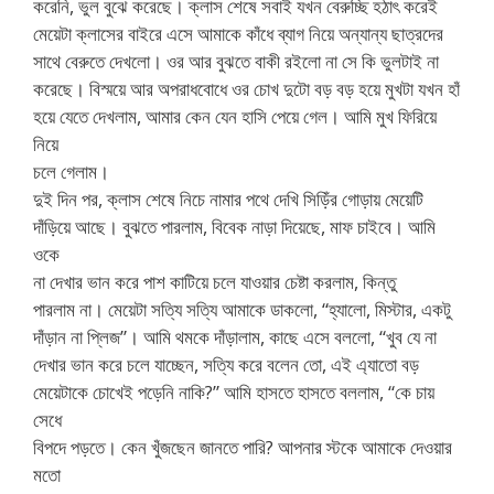
করেনি, ভুল বুঝে করেছে। ক্লাস শেষে সবাই যখন বেরুচ্ছি হঠাৎ করেই
মেয়েটা ক্লাসের বাইরে এসে আমাকে কাঁধে ব্যাগ নিয়ে অন্যান্য ছাত্রদের
সাথে বেরুতে দেখলো। ওর আর বুঝতে বাকী রইলো না সে কি ভুলটাই না
করেছে। বিস্ময়ে আর অপরাধবোধে ওর চোখ দুটো বড় বড় হয়ে মুখটা যখন হাঁ
হয়ে যেতে দেখলাম, আমার কেন যেন হাসি পেয়ে গেল। আমি মুখ ফিরিয়ে
নিয়ে
চলে গেলাম।
দুই দিন পর, ক্লাস শেষে নিচে নামার পথে দেখি সিড়িঁর গোড়ায় মেয়েটি
দাঁড়িয়ে আছে। বুঝতে পারলাম, বিবেক নাড়া দিয়েছে, মাফ চাইবে। আমি
ওকে
না দেখার ভান করে পাশ কাটিয়ে চলে যাওয়ার চেষ্টা করলাম, কিন্তু
পারলাম না। মেয়েটা সত্যি সত্যি আমাকে ডাকলো, “হ্যালো, মিস্টার, একটু
দাঁড়ান না প্লিজ”। আমি থমকে দাঁড়ালাম, কাছে এসে বললো, “খুব যে না
দেখার ভান করে চলে যাচ্ছেন, সত্যি করে বলেন তো, এই এ্যাতো বড়
মেয়েটাকে চোখেই পড়েনি নাকি?” আমি হাসতে হাসতে বললাম, “কে চায়
সেধে
বিপদে পড়তে। কেন খুঁজছেন জানতে পারি? আপনার স্টকে আমাকে দেওয়ার
মতো