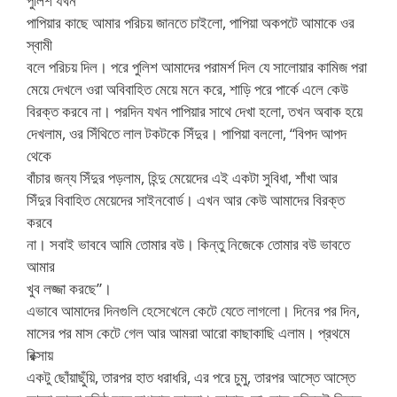
পুলিশ যখন
পাপিয়ার কাছে আমার পরিচয় জানতে চাইলো, পাপিয়া অকপটে আমাকে ওর
স্বামী
বলে পরিচয় দিল। পরে পুলিশ আমাদের পরামর্শ দিল যে সালোয়ার কামিজ পরা
মেয়ে দেখলে ওরা অবিবাহিত মেয়ে মনে করে, শাড়ি পরে পার্কে এলে কেউ
বিরক্ত করবে না। পরদিন যখন পাপিয়ার সাথে দেখা হলো, তখন অবাক হয়ে
দেখলাম, ওর সিঁথিতে লাল টকটকে সিঁদুর। পাপিয়া বললো, “বিপদ আপদ
থেকে
বাঁচার জন্য সিঁদুর পড়লাম, হিন্দু মেয়েদের এই একটা সুবিধা, শাঁখা আর
সিঁদুর বিবাহিত মেয়েদের সাইনবোর্ড। এখন আর কেউ আমাদের বিরক্ত
করবে
না। সবাই ভাববে আমি তোমার বউ। কিন্তু নিজেকে তোমার বউ ভাবতে
আমার
খুব লজ্জা করছে”।
এভাবে আমাদের দিনগুলি হেসেখেলে কেটে যেতে লাগলো। দিনের পর দিন,
মাসের পর মাস কেটে গেল আর আমরা আরো কাছাকাছি এলাম। প্রথমে
রিক্সায়
একটু ছোঁয়াছুঁয়ি, তারপর হাত ধরাধরি, এর পরে চুমু, তারপর আস্তে আস্তে