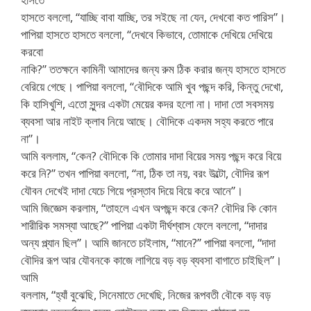
হাসতে বললো, “যাচ্ছি বাবা যাচ্ছি, তর সইছে না যেন, দেখবো কত পারিস”।
পাপিয়া হাসতে হাসতে বললো, “দেখবে কিভাবে, তোমাকে দেখিয়ে দেখিয়ে
করবো
নাকি?” ততক্ষনে কামিনী আমাদের জন্য রুম ঠিক করার জন্য হাসতে হাসতে
বেরিয়ে গেছে। পাপিয়া বললো, “বৌদিকে আমি খুব পছন্দ করি, কিন্তু দেখো,
কি হাসিখুশি, এতো সুন্দর একটা মেয়ের কদর হলো না। দাদা তো সবসময়
ব্যবসা আর নাইট ক্লাব নিয়ে আছে। বৌদিকে একদম সহ্য করতে পারে
না”।
আমি বললাম, “কেন? বৌদিকে কি তোমার দাদা বিয়ের সময় পছন্দ করে বিয়ে
করে নি?” তখন পাপিয়া বললো, “না, ঠিক তা নয়, বরং উল্টো, বৌদির রূপ
যৌবন দেখেই দাদা যেচে গিয়ে প্রস্তাব দিয়ে বিয়ে করে আনে”।
আমি জিজ্ঞেস করলাম, “তাহলে এখন অপছন্দ করে কেন? বৌদির কি কোন
শারীরিক সমস্যা আছে?” পাপিয়া একটা দীর্ঘশ্বাস ফেলে বললো, “দাদার
অন্য প্ল্যান ছিল”। আমি জানতে চাইলাম, “মানে?” পাপিয়া বললো, “দাদা
বৌদির রূপ আর যৌবনকে কাজে লাগিয়ে বড় বড় ব্যবসা বাগাতে চাইছিল”।
আমি
বললাম, “হ্যাঁ বুঝেছি, সিনেমাতে দেখেছি, নিজের রূপবতী বৌকে বড় বড়