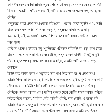
কামিনীর রূপের বর্ণনা ভাষায় প্রকাশের মতো নয়। যেমন গায়ের রং, তেমনি
ফিগার। মেদহীন শরীরে প্রথমেই যেটা সবচেয়ে আগে চোখে পড়ে তা হলো
বৌদির
গম্বুজের মতো চোখা মাথাওয়ালা মাইগুলো। পরনে একটা ম্যাক্সি এবং আমি
বাজি ধরে বলতে পারি বৌদি ব্রা পড়েনি, সম্ভবত বাসায় পড়ে না।
অনেকরই এই অভ্যেসটা আছে, বিশেষ করে যদি বাসায় গেস্ট কম আসে
আর পুরুষ
কেউ না থাকে। তাহলে শুধু শুধু নিজের শরীরকে আঁটসাঁট কাপড়ে চেপে রাতে
চায় না। দুধে-আলতা গায়ের রং বৌদির, লম্বায় বেশ খাটো, টেনেটুনে ফুট
পাঁচেক হতে পারে। সম্ভবত রান্না করছিল, একটা মোটা এপ্রোন পড়া,
কোমড়ে
টাইট করে বাঁধার ফলে এপ্রোনের দুই পাশ দিয়ে দুই দুধের চোখা মাথা
আমার দিকে তাকিয়ে আছে। আমার মনে হচ্ছিল ও দুটি এখুনই আমার হার্টে
গেঁথে যাবে। কামিনী বৌদির হাঁটার তালে তালে তিরতির করে দুলছিল।
বৌদিকে ওভাবে আমার দেখা পাপিয়া বুঝতে পেরে বৌদির সাথে আমার পরিচয়
করিয়ে দিয়ে বললো, “ইনিই সেই কামিনী বৌদি, আর বৌদি, এ হচ্ছে মনি,
আমার উড বি হাজবেন্ড। আজ আমরা বাসর করবো, আর সেটা অ্যারেঞ্জ করে
দেবে তুমি”। বৌদি হাসলে গালে টোল পড়ে, বাম গালে একটা বড় তিলক,