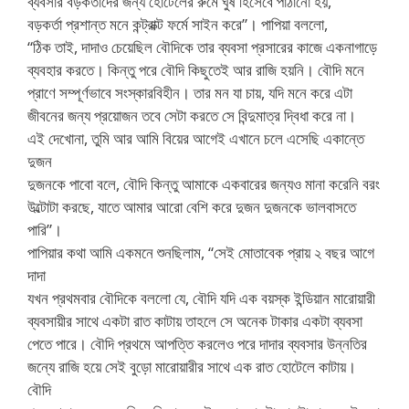
ব্যবসার বড়কর্তাদের জন্য হোটেলের রুমে ঘুষ হিসেবে পাঠানো হয়,
বড়কর্তা প্রশান্ত মনে কন্ট্রাক্ট ফর্মে সাইন করে”। পাপিয়া বললো,
“ঠিক তাই, দাদাও চেয়েছিল বৌদিকে তার ব্যবসা প্রসারের কাজে একনাগাড়ে
ব্যবহার করতে। কিন্তু পরে বৌদি কিছুতেই আর রাজি হয়নি। বৌদি মনে
প্রাণে সম্পূর্ণভাবে সংস্কারবিহীন। তার মন যা চায়, যদি মনে করে এটা
জীবনের জন্য প্রয়োজন তবে সেটা করতে সে বিন্দুমাত্র দ্বিধা করে না।
এই দেখোনা, তুমি আর আমি বিয়ের আগেই এখানে চলে এসেছি একান্তে
দুজন
দুজনকে পাবো বলে, বৌদি কিন্তু আমাকে একবারের জন্যও মানা করেনি বরং
উল্টোটা করছে, যাতে আমার আরো বেশি করে দুজন দুজনকে ভালবাসতে
পারি”।
পাপিয়ার কথা আমি একমনে শুনছিলাম, “সেই মোতাবেক প্রায় ২ বছর আগে
দাদা
যখন প্রথমবার বৌদিকে বললো যে, বৌদি যদি এক বয়স্ক ইন্ডিয়ান মারোয়ারী
ব্যবসায়ীর সাথে একটা রাত কাটায় তাহলে সে অনেক টাকার একটা ব্যবসা
পেতে পারে। বৌদি প্রথমে আপত্তি করলেও পরে দাদার ব্যবসার উন্নতির
জন্যে রাজি হয়ে সেই বুড়ো মারোয়ারীর সাথে এক রাত হোটেলে কাটায়।
বৌদি