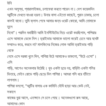
উনি
এখন অসুস্থ, প্যারালাইজড, চলাফেরা করতে পারেন না। বেশ কয়েকদিন
আন্টিকে দেখতে যাওয়া হয়না। উনার বাসা এইতো কাছেই, পুরান ঢাকায়, চলো
কালই যাবো। তুমি ক্লাস শেষে আমার জন্য ওয়েট কোরো, আমি তোমাকে
তুলে
নিবো”। পরদিন যথারীতি আমি ইনস্টিউটের নিচে ওয়েট করছিলাম, পাপিয়ার
এসে আমাকে ডেকে নিল। ড্রাইভার আমাকে ভালো করেই চেনে আর যথেষ্ট
সম্মানও করে, করবে না? মালকিনের নিজের লোক আমি! ড্রাইভার গাড়ি
থেকে
নেমে এসে দরজা খুলে দিল, পাপিয়া উঠে আমাকেও ডাকলো, “উঠে এসো”।
এসি
গাড়ি, আগেও অনেকবার উঠেছি। খুব একটা দুরে নয়, বাড়িটা একটা গলির
ভিতরে, মেইন রোডে গাড়ি ছেড়ে দিল পাপিয়া। আমরা গলি ধরে হাঁটতে
লাগলাম।
পাপিয়া বললো, “আন্টির বাসায় এক কামিনি বৌদি ছাড়া আর কেউ নেই,
সকালে
কাজের বুয়া আসে, এতক্ষনে সে চলে গেছে। অনেকগুলো রুম আছে,
আমাদের কোন