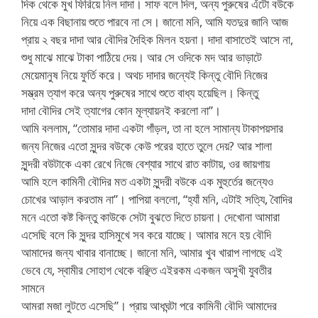
দিক থেকে মুখ ফিরিয়ে নিল দাদা। সাফ বলে দিল, অন্য পুরুষের এঁটো বউকে
নিয়ে এক বিছানায় শুতে পারবে না সে। জানো মনি, আমি যতদুর জানি আজ
প্রায় ২ বছর দাদা আর বৌদির দৈহিক মিলন হয়না। দাদা বাসাতেই আসে না,
শুধু মাঝে মাঝে টাকা পাঠিয়ে দেয়। আর সে ওদিকে মদ আর ভাড়াটে
মেয়েমানুষ নিয়ে ফুর্তি করে। অথচ দাদার জন্যেই কিন্তু বৌদি নিজের
সম্ভ্রম ত্যাগ করে অন্য পুরুষের সাথে শুতে বাধ্য হয়েছিল। কিন্তু
দাদা বৌদির সেই ত্যাগের কোন মূল্যায়নই করলো না”।
আমি বললাম, “তোমার দাদা একটা গাঁড়ল, তা না হলে সামান্য টাকাপয়সার
জন্য নিজের এতো সুন্দর বউকে কেউ পরের হাতে তুলে দেয়? আর শালা
সুন্দরী বউটাকে একা রেখে নিজে বেশ্যার সাথে রাত কাটায়, ওর জায়গায়
আমি হলে কামিনী বৌদির মত একটা সুন্দরী বউকে এক মুহুর্তের জন্যেও
চোখের আড়াল করতাম না”। পাপিয়া বললো, “হ্যাঁ মনি, এটাই সত্যি, বৈাদির
মনে এতো কষ্ট কিন্তু কাউকে সেটা বুঝতে দিতে চায়না। দেখোনা আমারা
এসেছি বলে কি সুন্দর হাসিমুখে সব করে যাচ্ছে। আমার মনে হয় বৌদি
আমাদের জন্য খাবার বানাচ্ছে। জানো মনি, আমার খুব খারাপ লাগছে এই
ভেবে যে, স্বামীর সোহাগ থেকে বঞ্ছিত এইরকম একজন অসুখী যুবতীর
সামনে
আমরা মজা লুটতে এসেছি”। প্রায় আধঘন্টা পরে কামিনী বৌদি আমাদের