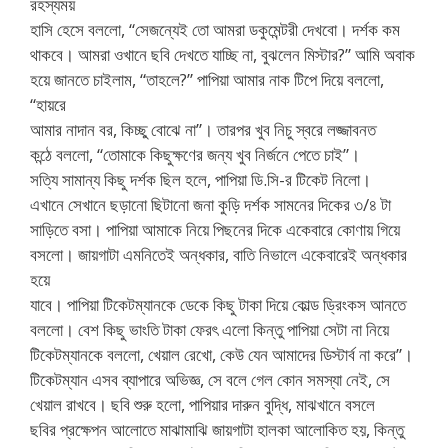
রহস্যময়
হাসি হেসে বললো, “সেজন্যেই তো আমরা ডকুমেন্টরী দেখবো। দর্শক কম
থাকবে। আমরা ওখানে ছবি দেখতে যাচ্ছি না, বুঝলেন মিস্টার?” আমি অবাক
হয়ে জানতে চাইলাম, “তাহলে?” পাপিয়া আমার নাক টিপে দিয়ে বললো,
“হায়রে
আমার নাদান বর, কিচ্ছু বোঝে না”। তারপর খুব নিচু স্বরে লজ্জাবনত
কন্ঠে বললো, “তোমাকে কিছুক্ষণের জন্য খুব নির্জনে পেতে চাই”।
সত্যি সামান্য কিছু দর্শক ছিল হলে, পাপিয়া ডি.সি-র টিকেট নিলো।
এখানে সেখানে ছড়ানো ছিটানো জনা কুড়ি দর্শক সামনের দিকের ৩/৪ টা
সাড়িতে বসা। পাপিয়া আমাকে নিয়ে পিছনের দিকে একেবারে কোণায় গিয়ে
বসলো। জায়গাটা এমনিতেই অন্ধকার, বাতি নিভালে একেবারেই অন্ধকার
হয়ে
যাবে। পাপিয়া টিকেটম্যানকে ডেকে কিছু টাকা দিয়ে কোল্ড ড্রিংকস আনতে
বললো। বেশ কিছু ভাংতি টাকা ফেরৎ এলো কিন্তু পাপিয়া সেটা না নিয়ে
টিকেটম্যানকে বললো, খেয়াল রেখো, কেউ যেন আমাদের ডিস্টার্ব না করে”।
টিকেটম্যান এসব ব্যাপারে অভিজ্ঞ, সে বলে গেল কোন সমস্যা নেই, সে
খেয়াল রাখবে। ছবি শুরু হলো, পাপিয়ার দারুন বুদ্ধি, মাঝখানে বসলে
ছবির প্রক্ষেপন আলোতে মাঝামাঝি জায়গাটা হালকা আলোকিত হয়, কিন্তু