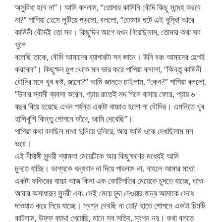
অসুবিধা হবে না”। আমি বললাম, “তোমার কামিনি বৌদি কিছু সন্দেহ করবে
না?” পাপিয়া হেসে লুটিয়ে পড়লো, বললো, “তোমার ঘটে এই বুদ্ধি! আরে
কামিনী বৌদিই তো সব। কিছুদিন আগে যখন গিয়েছিলাম, তোমার কথা সব
খুলে
বলেছি তাকে, বৌদি আমাদের ব্যাপারটা সব জানে। উনি বরং আমাদের হেল্পই
করবেন”। কিছুক্ষন চুপ থেকে মন ভার করে পাপিয়া বললো, “কিন্তু কামিনী
বৌদির মনে খুব কষ্ট, জানো?” আমি জানতে চাইলাম, “কেন?” পাপিয়া বললো,
“উনার স্বামী ব্যবসা করেন, প্রায় রাতেই মদ গিলে বাসায় ফেরে, প্রায় ৬
বছর বিয়ে হয়েছে এখন পর্যন্ত একটা বাচ্চাও হলো না বৌদির। এমনিতে খুব
হাসিখুশি কিন্তু গোপনে কাঁদে, আমি দেখেছি”।
পাপিয়া কথা বলছিল মাথা দুলিয়ে দুলিয়ে, আর আমি ওকে দেখছিলাম মন
ভরে।
এই দীর্ঘাঙ্গী সুন্দরী শ্যামলা মেয়েটিকে আর কিছুক্ষণের মধ্যেই আমি
চুদতে যাচ্ছি। ভাগ্যকে ধন্যবাদ না দিয়ে পারলাম না, নাহলে আমার মতো
একটা ফকিরের বাচ্চা আজ কিনা এক কোটিপতির মেয়েকে চুদতে যাচ্ছে, তাও
আবার অসাধারন সুন্দরী এবং সেই মেয়ে চুদা দেওয়ার জন্য আমাকে সেধে
দাওয়াত করে নিয়ে যাচ্ছে। স্বপ্ন দেখছি না তো? হাতে গোপনে একটা চিমটি
কাটলাম, উফফ ব্যাথা পেয়েছি, মানে সব সত্যি, স্বপ্ন নয়। কথা বলতে