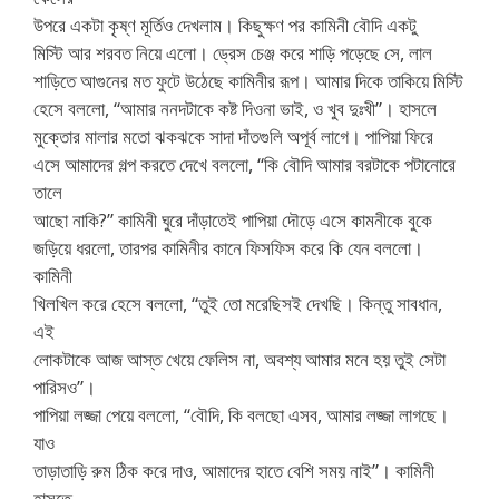
উপরে একটা কৃষ্ণ মূর্তিও দেখলাম। কিছুক্ষণ পর কামিনী বৌদি একটু
মিস্টি আর শরবত নিয়ে এলো। ড্রেস চেঞ্জ করে শাড়ি পড়েছে সে, লাল
শাড়িতে আগুনের মত ফুটে উঠেছে কামিনীর রূপ। আমার দিকে তাকিয়ে মিস্টি
হেসে বললো, “আমার ননদটাকে কষ্ট দিওনা ভাই, ও খুব দুঃখী”। হাসলে
মুক্তোর মালার মতো ঝকঝকে সাদা দাঁতগুলি অপূর্ব লাগে। পাপিয়া ফিরে
এসে আমাদের গল্প করতে দেখে বললো, “কি বৌদি আমার বরটাকে পটানোরে
তালে
আছো নাকি?” কামিনী ঘুরে দাঁড়াতেই পাপিয়া দৌড়ে এসে কামনীকে বুকে
জড়িয়ে ধরলো, তারপর কামিনীর কানে ফিসফিস করে কি যেন বললো।
কামিনী
খিলখিল করে হেসে বললো, “তুই তো মরেছিসই দেখছি। কিন্তু সাবধান,
এই
লোকটাকে আজ আস্ত খেয়ে ফেলিস না, অবশ্য আমার মনে হয় তুই সেটা
পারিসও”।
পাপিয়া লজ্জা পেয়ে বললো, “বৌদি, কি বলছো এসব, আমার লজ্জা লাগছে।
যাও
তাড়াতাড়ি রুম ঠিক করে দাও, আমাদের হাতে বেশি সময় নাই”। কামিনী
হাসতে