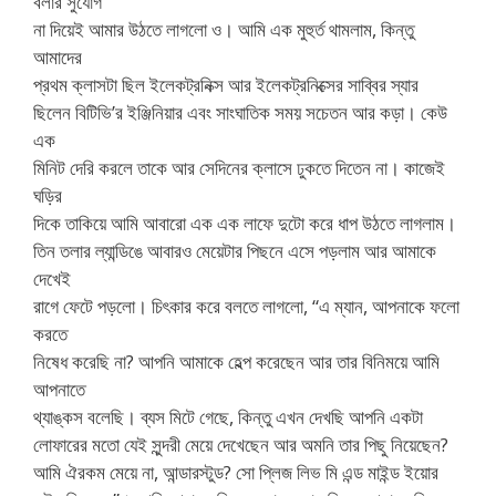
বলার সুযোগ
না দিয়েই আমার উঠতে লাগলো ও। আমি এক মুহুর্ত থামলাম, কিন্তু
আমাদের
প্রথম ক্লাসটা ছিল ইলেকট্রনিক্স আর ইলেকট্রনিক্সের সাব্বির স্যার
ছিলেন বিটিভি’র ইঞ্জিনিয়ার এবং সাংঘাতিক সময় সচেতন আর কড়া। কেউ
এক
মিনিট দেরি করলে তাকে আর সেদিনের ক্লাসে ঢুকতে দিতেন না। কাজেই
ঘড়ির
দিকে তাকিয়ে আমি আবারো এক এক লাফে দুটো করে ধাপ উঠতে লাগলাম।
তিন তলার ল্যান্ডিঙে আবারও মেয়েটার পিছনে এসে পড়লাম আর আমাকে
দেখেই
রাগে ফেটে পড়লো। চিৎকার করে বলতে লাগলো, “এ ম্যান, আপনাকে ফলো
করতে
নিষেধ করেছি না? আপনি আমাকে হেল্প করেছেন আর তার বিনিময়ে আমি
আপনাতে
থ্যাঙ্কস বলেছি। ব্যস মিটে গেছে, কিন্তু এখন দেখছি আপনি একটা
লোফারের মতো যেই সুন্দরী মেয়ে দেখেছেন আর অমনি তার পিছু নিয়েছেন?
আমি ঐরকম মেয়ে না, আন্ডারস্টুড? সো প্লিজ লিভ মি এন্ড মাইন্ড ইয়োর