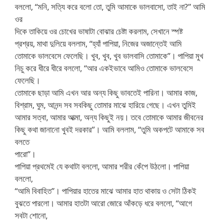
বললো, “মনি, সত্যি করে বলো তো, তুমি আমাকে ভালবাসো, তাই না?” আমি
ওর
দিকে তাকিয়ে ওর চোখের ভাষাটা বোঝার চেষ্টা করলাম, সেখানে স্পষ্ট
প্রশ্রয়, মাথা দুলিয়ে বললাম, “হ্যাঁ পাপিয়া, নিজের অজান্তেই আমি
তোমাকে ভালবেসে ফেলেছি। খুব, খুব, খুব ভালবাসি তোমাকে”। পাপিয়া মুখ
নিচু করে ধীরে ধীরে বললো, “আর একইভাবে আমিও তোমাকে ভালবেসে
ফেলেছি।
তোমাকে ছাড়া আমি এখন আর অন্য কিছু ভাবতেই পারিনা। আমার কাজ,
বিশ্রাম, ঘুম, আনন্দ সব সবকিছু তোমার মাঝে হারিয়ে গেছে। এখন তুমিই
আমার সত্বা, আমার আত্মা, অন্য কিছুই নয়। তবে তোমাকে আমার জীবনের
কিছু কথা জানানো খুবই দরকার”। আমি বললাম, “তুমি অকপটে আমাকে সব
বলতে
পারো”।
পাপিয়া প্রথমেই যে কথাটা বললো, আমার শরীর কেঁপে উঠলো। পাপিয়া
বললো,
“আমি বিবাহিত”। পাপিয়ার হাতের মাঝে আমার হাত থাকায় ও সেটা ঠিকই
বুঝতে পারলো। আমার হাতটা আরো জোরে আঁকড়ে ধরে বললো, “আগে
সবটা শোনো,