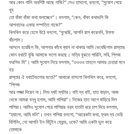
আর কোন গালি অবশিষ্ট আছে নাকি?” সেও হাসলো, বললো, “সুযোগ পেয়ে
খুব
তো বাঁকা বাঁকা কথা শুনাচ্ছেন”। বললাম, “কেন, বাঁকা কথাগুলি কি
আপনাদের একার সম্পত্তি নাকে?”
খিলখিল করে হেসে উঠে বললো, “বুঝেছি, আপনি রাগ করেননি, উফফ
বাঁচলাম।
আসলে হয়েছিল কি, আপনার কাঁধে ব্যাগ না থাকায় আমি ভেবেছিলাম রাস্তার
কোন বখাটে বুঝি আমাকে ফলো করছে। সত্যি বুঝতে পারিনি, সরি, প্লিজ
ফরগিভ মি”। আমি সুযোগ নিয়ে বললাম, “ওওওও তাহলে আমার চেহারা মনে
হয়
রাস্তার ঐ বখাটেগুলোর মতো?” আবারো হাসলো খিলখিল করে, বললো,
“প্লিজ
আর লজ্জা দিয়েন না। লিভ দ্যট ম্যটার। বাই দ্য বাই, হাত বাড়ান, আজ
থেকে আমরা বন্ধু হলাম, আমি পাপিয়া”। নিজের হাত আগে বাড়িয়ে দিল
পাপিয়া। আমিও সুযোগ পেয়ে পাপিয়ার নরম হাতটা ধরে চাপ দিয়ে বললাম,
“হ্যালো, আমি মনি”। তখন পাপিয়া বললো, “আরেকটা কথা, ফ্রম দ্য ভেরি
বিগিনিং, নো আপনি ইন বিটুইন ফ্রেন্ড, ওকে? আমি একটা ভুল করে
তোমাকে