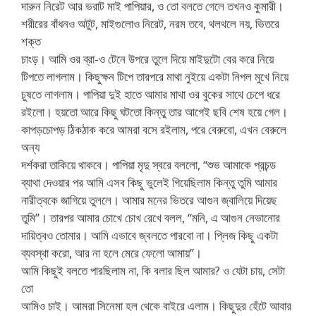
দারুন নিরেট আর ভরাট মাই পাপিয়ার, ও তো বলতে গেলে তখনও কুমারী।
শরীরের বাঁধনও অটুট, মাইগুলোও নিরেট, নরম তবে, থলথলে নয়, ভিতরে
শক্ত
চাংড়। আমি ওর ব্রা-ও টেনে উপরে তুলে দিয়ে মাইদুটো বের করে নিয়ে
টিপতে লাগলাম। কিছুক্ষন টিপে তারপরে মাথা নুইয়ে একটা নিপল মুখে নিয়ে
চুষতে লাগলাম। পাপিয়া দুই হাতে আমার মাথা ওর বুকের সাথে চেপে ধরে
রইলো। হয়তো আরে কিছু ঘটতো কিন্তু তার আগেই ছবি শেষ হয়ে গেল।
কাপড়চোপড় ঠিকঠাক করে আমরা বসে রইলাম, পরে বেরুবো, এখন বেরুলে
অন্য
দর্শকরা তাকিয়ে থাকবে। পাপিয়া মৃদু স্বরে বললো, “শুভ আমাকে প্রচন্ড
ব্যাথা দেওয়ার পর আমি এসব কিছু ভুলেই গিয়েছিলাম কিন্তু তুমি আমার
নারীত্বকে জাগিয়ে তুললে। আমার মনের ভিতরে আগুন জ্বালিয়ে দিয়েছ
তুমি”। তারপর আমার চোখে চোখ রেখে বলল, “মনি, এ আগুন নেভানোর
দায়িত্বও তোমার। আমি এভাবে জ্বলতে পারবো না। প্লিজ কিছু একটা
ব্যবস্থা করো, আর না হলে মেরে ফেলো আমায়”।
আমি কিছুই বলতে পারছিলাম না, কি বলার ছিল আমার? ও যেটা চায়, সেটা
তো
আমিও চাই। আমরা সিনেমা হল থেকে বাইরে এলাম। কিছুদুর হেঁটে আবার