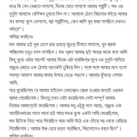
করে কি যেন বেরুতে লাগলো, ভিজে যেতে লাগলো আমার প্যান্টি। শুভ ওর
নুনুটা আমাকে বেশিক্ষন চুষতে দিল না। আমাকে ঠেলে বিছানায় শুইয়ে আমার
সব কাপড় খুলে ফেললো, ব্রা প্যান্টিসহ, কেন জানি খুব মজা লাগছিল তখনও
পর্যন্ত”।
পাপিয়া বলছিলঃ
শুভ আমার দুই বুক চেপে ধরে দুমড়ে মুচড়ে টিপতে লাগলো, খুব ব্যাথা
পাচ্ছিলাম তবুও ভাল লাগছিল। শুভ দ্রুত আমার দুই পায়ের মাঝে বসে আমি
কিছু বুঝে ওঠার আগেই আমার ভিজে ওঠা ভ্যাজিনার মুখে ওর নুনুটা লাগিয়ে
প্রচন্ড জোরে এক ঠেলায় অনেকটা ঢুকিয়ে দিল। সঙ্গে সঙ্গে আমার মনে হলো
সমস্ত আকাশ আমার মাথার উপরে ভেঙে পড়লো। ব্যাথায় কুঁকড়ে গেলাম
আমি,
পরে বুঝেছিলাম যে আমার হাইমেন মেমব্রেন ব্রেক হওয়ার জন্যই ওরকম
ব্যাথা পেয়েছিলাম। কিন্তু তখন যেটা করেছিলাম সেটা সম্পূর্ণ আমার
নিজের অজান্তেই করেছিলাম। আমার শুধু এটুকু মনে আছে, প্রচন্ড এক
আর্তচিৎকারের সাথে সাথে দুই পায়ে শুভর বুকে একটা লাথি মেরেছিলাম,
শুভ ছিটকে নিচে পড়ে গিয়েছিল আর আমি উঠে এক দৌড়ে ঘর থেকে বেড়িয়ে
গিয়েছিলাম। আমার উরু বেয়ে রক্ত গড়াচ্ছিল, বিছানাতেও রক্ত ছিল”।
পাপিয়া বলছিলঃ