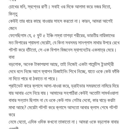
চোখের মনি, স্বপ্নের রাণী। সবাই ওর দিকে আলাদা করে নজর দিতো,
কিন্তু
কেউই তার ধারে কাছে যাওয়ার সাহস করতো না। কারন, আমরা আগেই
জেনে
ফেলেছিলাম যে, ৫ ফুট ৫ ইঞ্চি লম্বা তাগড়া শরীরের, ভারতীয় নায়িকাদের
মত ফিগারের শ্যামলা মেয়েটা, যে কিনা সবসময় সানগ্লাস মাথার উপরে রেখে
গটগট করে হাঁটতো, সে এক বিশাল বিজনেস ম্যাগনেটের একমাত্র মেয়ে।
বাবা
বড়লোক, অনেক টাকাপয়সা আছে, তাই নিজেই একটা গার্মেন্টস ইন্ডাস্ট্রী
দেবে বলে নিজে আগে ফ্যাশন ডিজাইনিং শিখে নিচ্ছে, যাতে ওকে কেউ ফাঁকি
না দিতে পারে বা ঠকাতে না পারে।
প্রাইভেট কারে ক্লাসে আসা-যাওয়া করে, ড্রাইভার সময়মতো নামিয়ে দিয়ে
যায় আবার এসে নিয়ে যায়। আমাদের সহপাঠিরা কেউই অতোটা সামর্থওয়ালা
বাবার সন্তান ছিলাম না যে ওকে কেউ লাভ লেটার দেবো, কার ঘাড়ে কয়টা
মাথা আছে? মেয়েটা গটগট করে ক্লাসে আসতো আবার ক্লাস শেষে গটগট
করে
নেমে যেতো, এদিক ওদিক কখনো তাকাতো না। আমরা ওকে বড়লোক বাবার
দেমাগী