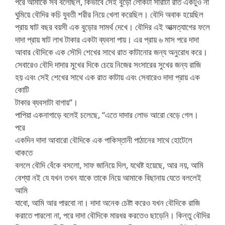
পরে আমাকে সব বলেছিল, কিভাবে সেই বুড়ো লোকটা সারাটা রাত একটুও না
ঘুমিয়ে বৌদির কচি যুবতী শরীর নিয়ে খেলা করেছিল। বৌদি অবাক হয়েছিল
প্রায় ষাট বছর বয়সী এক বুড়োর সামর্থ দেখে। বৌদির এই আত্মত্যাগের ফলে
দাদা প্রায় ষাট লাখ টাকার একটা ব্যবসা পায়। এর প্রায় ৬ মাস পরে দাদা
আবার বৌদিকে এক সৌদি শেখের সাথে রাত কাটানোর জন্য অনুরোধ করে।
সেবারেও বৌদি দাদার মুখের দিকে চেয়ে নিজের সংসারের সুখের জন্য রাজি
হয় এবং সেই শেখের সাথে এক রাত কাটায় এবং সেবারেও দাদা প্রায় এক
কোটি
টাকার ব্যবসাটা বাগায়”।
পাপিয়া একনাগাড়ে বলেই চলেছে, “এতে দাদার লোভ আরো বেড়ে গেল।
পরে
একদিন দাদা আবারো বৌদিকে এক পাকিস্তানী পাঠানের সাথে হোটেলে
থাকতে
বললে বৌদি বেঁকে বসলো, সাফ জানিয়ে দিল, যথেষ্ট হয়েছে, আর নয়, আমি
বেশ্যা নই যে যখন তখন যাকে তাকে নিয়ে আমাকে বিছানায় যেতে বললেই
আমি
যাবো, আমি আর পারবো না। দাদা অনেক চেষ্টা করেও যখন বৌদিকে রাজি
করাতে পারলো না, পরে দাদা বৌদিকে মারধর করতেও ছাড়েনি। কিন্তু বৌদির