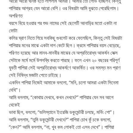
আরো আরো ঘনিষ্ঠ হতে লাগলাম আমরা। আমার তো লোভ হচ্ছিলই কিন্তু
পাপিয়ার আগ্রহ যেন আরো বেশি। ওর বিষয়টা আমি বুঝতে পেরেছিলাম।
অপরিণত
বয়সে বিয়ে হওয়ার পর শুভ নামের সেই ছেলেটি আনাড়ির মতো একটা না
ফোটা
কলির ঘ্রাণ নিতে গিয়ে সবকিছু গুবলেট করে ফেলেছিল, কিন্তু সেই বিষয়টা
পাপিয়ার মনের মাঝে একটা দাগ কেটে ছিল। ক্রমে পাপিয়ার বয়স বেড়েছে,
পরিণত হয়েছে আর মানব-মানবীর মাঝের যে অপ্রতিরোধ্য আকর্ষন সেক্স
সেটাকে মর্মে মর্মে উপলব্ধি করতে পারছে। ফলে এখন ২০ বছরের পরিপূর্ণ
যুবতী পাপিয়া সেই অপ্রতিরোধ্য আকর্ষণে আকর্ষিত। ওর সমস্ত মন প্রাণ
সেই নিষিদ্ধ মজাটা পেতে চাইছে।
একদিন পাপিয়া নিজেই আমাকে বললো, “মনি, চলো আমরা একটা সিনেমা
দেখি”।
আমি বললাম, “কোথায় দেখবে, কখন দেখবে?” পাপিয়ার যেন সব আগে
থেকেই
ভাবা ছিল, বললো, “গুলিস্তানে ইংরেজি ডকুমেন্টরী চলছে, মর্নিং শো”।
আমি বললাম, “তুমি ডকুমেন্টরী দেখবে?” পাপিয়া চোখ কুঁ চকে বললো,
“কেন?” আমি বললাম, “না, খুব কম লোকই তো এসব দেখে”। পাপিয়া