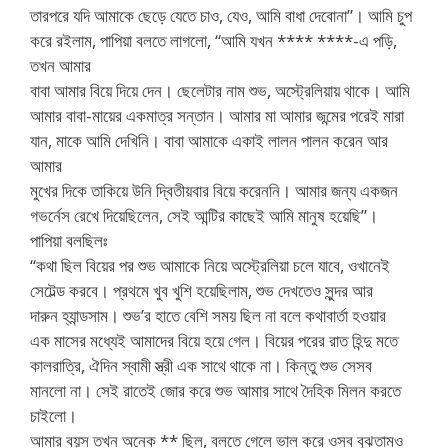
তারপরে যদি আমাকে ছেড়ে যেতে চাও, যেও, আমি বাধা দেবোনা”। আমি চুপ
করে রইলাম, পাপিয়া বলতে লাগলো, “আমি যখন **** ****-এ পড়ি,
তখন আমার
বাবা আমার বিয়ে দিয়ে দেন। ছেলেটার নাম শুভ, অস্ট্রেলিয়ায় থাকে। আমি
আমার বাবা-মায়ের একমাত্র সন্তান। আমার মা আমার জন্মের পরেই মারা
যান, মাকে আমি দেখিনি। বাবা আমাকে একাই লালন পালন করেন আর
আমার
মুখের দিকে তাকিয়ে উনি দ্বিতীয়বার বিয়ে করেননি। আমার জন্য একজন
গভর্নেস রেখে দিয়েছিলেন, সেই আন্টির কাছেই আমি মানুষ হয়েছি”।
পাপিয়া বলছিলঃ
“কথা ছিল বিয়ের পর শুভ আমাকে নিয়ে অস্ট্রেলিয়া চলে যাবে, ওখানেই
সেটেল্ড করবে। প্রথমে খুব খুশি হয়েছিলাম, শুভ দেখতেও সুন্দর আর
দারুন হ্যান্ডসাম। শুভ’র হাতে বেশি সময় ছিল না বলে কথাবার্তা হওয়ার
এক মাসের মধ্যেই আমাদের বিয়ে হয়ে গেল। বিয়ের পরের রাত হিন্দু মতে
কালরাত্রি, ঐদিন স্বামী স্ত্রী এক সাথে থাকে না। কিন্তু শুভ সেসব
মানলো না। সেই রাতেই জোর করে শুভ আমার সাথে দৈহিক মিলন করতে
চাইলো।
আমার বয়স তখন অনেক ** ছিল, বলতে গেলে ভাল করে ওসব বুঝতামও