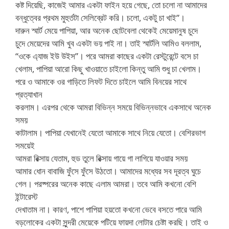
কষ্ট দিয়েছি, কাজেই আমার একটা ফাইন হয়ে গেছে, তো চলো না আমাদের
বন্ধুত্বের প্রথম মুহুর্তটা সেলিব্রেট করি। চলো, একটু চা খাই”।
দারুন স্মার্ট মেয়ে পাপিয়া, আর অনেক ছোটবেলা থেকেই মেয়েমানুষ চুদে
চুদে মেয়েদের আমি খুব একটা ভয় পাই না। তাই স্মার্টলি আমিও বললাম,
“ওকে এ্যাজ ইউ উইস”। পরে আমরা কাছের একটা রেস্টুরেন্টে বসে চা
খেলাম, পাপিয়া আরো কিছু খাওয়াতে চাইলো কিন্তু আমি শুধু চা খেলাম।
পরে ও আমাকে ওর গাড়িতে লিফট দিতে চাইলে আমি বিনয়ের সাথে
প্রত্যাখান
করলাম। এরপর থেকে আমরা বিভিন্ন সময়ে বিভিন্নভাবে একসাথে অনেক
সময়
কাটালাম। পাপিয়া যেখানেই যেতো আমাকে সাথে নিয়ে যেতো। বেশিরভাগ
সময়েই
আমরা রিক্সায় যেতাম, হুড তুলে রিক্সায় গায়ে গা লাগিয়ে যাওয়ার সময়
আমার ধোন বাবাজি ফুঁসে ফুঁসে উঠতো। আমাদের মধ্যের সব দূরত্ব ঘুচে
গেল। পরষ্পরের অনেক কাছে এলাম আমরা। তবে আমি কখনো বেশি
ইন্টারেস্ট
দেখাতাম না। কারণ, পাশে পাপিয়া হয়তো কখনো ভেবে বসতে পারে আমি
বড়লোকের একটা সুন্দরী মেয়েকে পটিয়ে ফায়দা লোটার চেষ্টা করছি। তাই ও