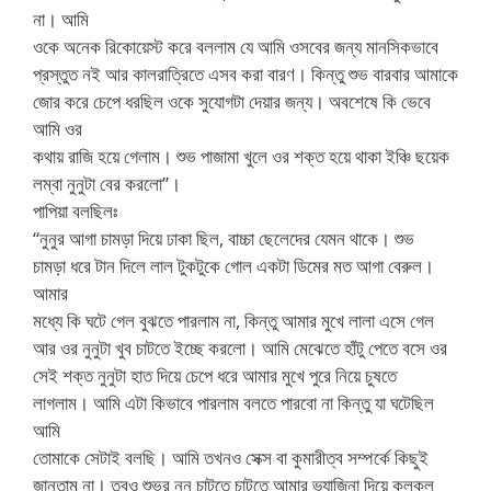
না। আমি
ওকে অনেক রিকোয়েস্ট করে বললাম যে আমি ওসবের জন্য মানসিকভাবে
প্রস্তুত নই আর কালরাত্রিতে এসব করা বারণ। কিন্তু শুভ বারবার আমাকে
জোর করে চেপে ধরছিল ওকে সুযোগটা দেয়ার জন্য। অবশেষে কি ভেবে
আমি ওর
কথায় রাজি হয়ে গেলাম। শুভ পাজামা খুলে ওর শক্ত হয়ে থাকা ইঞ্চি ছয়েক
লম্বা নুনুটা বের করলো”।
পাপিয়া বলছিলঃ
“নুনুর আগা চামড়া দিয়ে ঢাকা ছিল, বাচ্চা ছেলেদের যেমন থাকে। শুভ
চামড়া ধরে টান দিলে লাল টুকটুকে গোল একটা ডিমের মত আগা বেরুল।
আমার
মধ্যে কি ঘটে গেল বুঝতে পারলাম না, কিন্তু আমার মুখে লালা এসে গেল
আর ওর নুনুটা খুব চাটতে ইচ্ছে করলো। আমি মেঝেতে হাঁটু পেতে বসে ওর
সেই শক্ত নুনুটা হাত দিয়ে চেপে ধরে আমার মুখে পুরে নিয়ে চুষতে
লাগলাম। আমি এটা কিভাবে পারলাম বলতে পারবো না কিন্তু যা ঘটেছিল
আমি
তোমাকে সেটাই বলছি। আমি তখনও সেক্স বা কুমারীত্ব সম্পর্কে কিছুই
জানতাম না। তবুও শুভর নুনু চাটতে চাটতে আমার ভ্যাজিনা দিয়ে কুলকুল