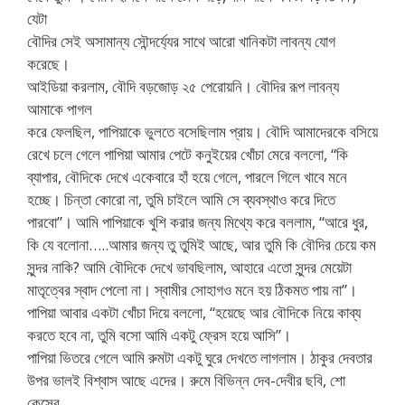
যেটা
বৌদির সেই অসামান্য সৌন্দর্য্যের সাথে আরো খানিকটা লাবন্য যোগ
করেছে।
আইডিয়া করলাম, বৌদি বড়জোড় ২৫ পেরোয়নি। বৌদির রূপ লাবন্য
আমাকে পাগল
করে ফেলছিল, পাপিয়াকে ভুলতে বসেছিলাম প্রায়। বৌদি আমাদেরকে বসিয়ে
রেখে চলে গেলে পাপিয়া আমার পেটে কনুইয়ের খোঁচা মেরে বললো, “কি
ব্যাপার, বৌদিকে দেখে একেবারে হাঁ হয়ে গেলে, পারলে গিলে খাবে মনে
হচ্ছে। চিন্তা কোরো না, তুমি চাইলে আমি সে ব্যবস্থাও করে দিতে
পারবো”। আমি পাপিয়াকে খুশি করার জন্য মিথ্যে করে বললাম, “আরে ধুর,
কি যে বলোনা…..আমার জন্য তু তুমিই আছে, আর তুমি কি বৌদির চেয়ে কম
সুন্দর নাকি? আমি বৌদিকে দেখে ভাবছিলাম, আহারে এতো সুন্দর মেয়েটা
মাতৃত্বের স্বাদ পেলো না। স্বামীর সোহাগও মনে হয় ঠিকমত পায় না”।
পাপিয়া আবার একটা খোঁচা দিয়ে বললো, “হয়েছে আর বৌদিকে নিয়ে কাব্য
করতে হবে না, তুমি বসো আমি একটু ফ্রেস হয়ে আসি”।
পাপিয়া ভিতরে গেলে আমি রুমটা একটু ঘুরে দেখতে লাগলাম। ঠাকুর দেবতার
উপর ভালই বিশ্বাস আছে এদের। রুমে বিভিন্ন দেব-দেবীর ছবি, শো
কেসের