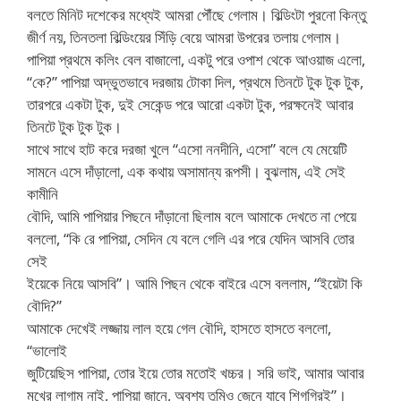
বলতে মিনিট দশেকের মধ্যেই আমরা পৌঁছে গেলাম। বিল্ডিংটা পুরনো কিন্তু
জীর্ণ নয়, তিনতলা বিল্ডিংয়ের সিঁড়ি বেয়ে আমরা উপরের তলায় গেলাম।
পাপিয়া প্রথমে কলিং বেল বাজালো, একটু পরে ওপাশ থেকে আওয়াজ এলো,
“কে?” পাপিয়া অদ্ভুতভাবে দরজায় টোকা দিল, প্রথমে তিনটে টুক টুক টুক,
তারপরে একটা টুক, দুই সেকেন্ড পরে আরো একটা টুক, পরক্ষনেই আবার
তিনটে টুক টুক টুক।
সাথে সাথে হাট করে দরজা খুলে “এসো ননদীনি, এসো” বলে যে মেয়েটি
সামনে এসে দাঁড়ালো, এক কথায় অসামান্য রূপসী। বুঝলাম, এই সেই
কামীনি
বৌদি, আমি পাপিয়ার পিছনে দাঁড়ানো ছিলাম বলে আমাকে দেখতে না পেয়ে
বললো, “কি রে পাপিয়া, সেদিন যে বলে গেলি এর পরে যেদিন আসবি তোর
সেই
ইয়েকে নিয়ে আসবি”। আমি পিছন থেকে বাইরে এসে বললাম, “ইয়েটা কি
বৌদি?”
আমাকে দেখেই লজ্জায় লাল হয়ে গেল বৌদি, হাসতে হাসতে বললো,
“ভালোই
জুটিয়েছিস পাপিয়া, তোর ইয়ে তোর মতোই খচ্চর। সরি ভাই, আমার আবার
মুখের লাগাম নাই, পাপিয়া জানে, অবশ্য তুমিও জেনে যাবে শিগগিরই”।