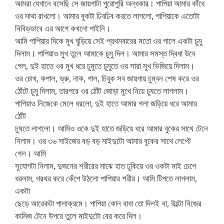
আমরা যেখানে বসেছি সে জায়গাটা পুরোপুরি অন্ধকার। পাপিয়া আমার কাঁধে
ওর মাথা রাখলো। আমার বুকটা ঢিবঢিব করতে লাগলো, পাপিয়াকে এতোটা
নিবিড়ভাবে এর আগে কখনো পাইনি।
আমি পাপিয়ার দিকে মুখ ঘুড়িয়ে সেই প্রথমবারের মতো ওর গালে একটা চুমু
দিলাম। পাপিয়াও মুখ তুলে আমাকে চুমু দিল। আমার সমস্ত দ্বিধা উবে
গেল, দুই হাতে ওর মুখ ধরে চুমুতে চুমুতে ওর সারা মুখ ভিজিয়ে দিলাম।
ওর চোখ, কপাল, ভ্রু, নাক, গাল, চিবুক সব জায়গায় চুম্বন শেষ করে ওর
ঠোঁটে চুমু দিলাম, তারপরে ওর ঠোঁট জোড়া মুখে নিয়ে চুষতে লাগলাম।
পাপিয়াও নিজেকে মেলে ধরলো, দুই হাতে আমার গলা জড়িয়ে ধরে আমার
ঠোঁট
চুষতে লাগলো। আমিও ওকে দুই হাতে জড়িয়ে ধরে আমার বুকের সাথে টেনে
নিলাম। ওর ৩৬ সাইজের বড় বড় মাইদুটো আমার বুকের সাথে লেপ্টে
গেল। আমি
সুযোগটা নিলাম, দুজনের শরীরের মাঝে হাত ঢুকিয়ে ওর ওকটা মাই চেপে
ধরলাম, থরথর করে কেঁপে উঠলো পাপিয়ার শরীর। আমি টিপতে লাগলাম,
একটা
ছেড়ে আরেকটা পালাক্রমে। পাপিয়া কোন বাধা তো দিলই না, উল্টো নিজের
কামিজ টেনে উপরে তুলে মাইদুটো বের করে দিল।