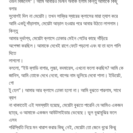
ওউন বিজনেস”। আমি আবারও ভিষন অবাক হলাম কিন্তু আমাকে কিছু
বলার
সুযোগই দিল না মেয়েটা। তখন সাব্বির স্যারের ক্লাসের মায়া ত্যাগ করে
আমি একটু দাঁড়ালাম, মেয়েটা আড়াল হওয়ার পরে আবার উঠতে লাগলাম।
কিন্তু
আমার দূর্ভাগ্য, মেয়েটা ক্লাসে ঢোকার মেইন গেটের কাছে দাঁড়িয়ে
অপেক্ষা করছিল। আমাকে দেখেই রাগে ফেটে পড়লো এবং যা তা বলে গালি
দিতে
লাগলো।
বললো, “ইউ ব্লাডি বাগার, লুচ্চা, বদমায়েস, এখনো ফলো করছিস? আমি কে
জানিস, আমি তোকে দেখে নেবো, বাপের নাম ভুলিয়ে দেবো শালা। ইডিয়েট,
গো
টু হেল”। আমার আর ক্লাসে ঢোকা হলো না। আমি বুঝতে পারলাম, সাথে
ব্যাগ
না থাকাতেই এই সমস্যাটা হয়েছে, মেয়েটা বুঝতে পারেনি যে আমিও একজন
ছাত্র, ও আমাকে একজন আউটসাইডার ভেবেছে। ভুল বুঝাবুঝির ফলে
এসব
পরিস্থিতি নিয়ে মন খারাপ করার কিছু নেই, মেয়েটা তো জেনে বুঝে কিঝু