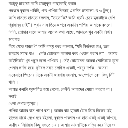
যতটুকু চাইতো আমি ততটুকুই কাছাকাছি হতাম।
প্রথমে বুঝতে পারিনি, পরে পাপিয়া নিজেই একদিন জানালো যে ও হিন্দু।
আমি হাসতে হাসতে বললাম, “তাতে কি? আমি ধর্মের চেয়ে হৃদয়টাকে বেশি
প্রাধান্য দেই”। প্রায় মাস তিনেক পরে একদিন পাপিয়া আমাকে বললো,
“মনি, তোমার সাথে আমার অনেক কথা আছে, আমাকে খুব একটা নির্জন
জায়গায়
নিয়ে যেতে পারবে?” আমি কাব্য করে বললাম, “যদি নির্জনতা চাও, তবে
জনতার মাঝে যাও – কেউ তোমাকে আলাদা করে খেয়াল করবে না”। আমার
আইডিয়াটা খুব পছন্দ হলো পাপিয়ার। সেই মোতাবেক আমরা স্টেডিয়ামে ঢুকে
গেলাম দর্শক হয়ে, ফুটবল ম্যাচ চলছিল একটা, প্রচুর দর্শক। আমরা
একেবারে পিছনের দিকে একটা জায়গায় বসলাম, আশেপাশে বেশ কিছু সিট
খালি।
আমার কথাটা প্রমাণিত হয়ে গেলো, কেউই আমাদের খেয়াল করলো না।
সবাই
খেলা দেখায় ব্যস্ত।
পাপিয়া আমার বাস পাশে বসা। আমার বাম হাতটা টেনে নিয়ে নিজের দুই
হাতের মাঝে রেখে ধরে রইলো, বুঝতে পারলাম ওর হাত একটু একটু কাঁপছে,
অর্থাৎ ও সিরিয়াস কিছু বলতে চায়। আমার ভাবনাটাকে সত্যি করে দিয়ে ও