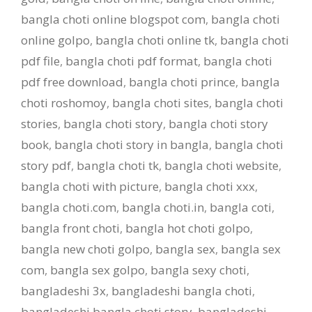
bangla choti online blogspot com
,
bangla choti
online golpo
,
bangla choti online tk
,
bangla choti
pdf file
,
bangla choti pdf format
,
bangla choti
pdf free download
,
bangla choti prince
,
bangla
choti roshomoy
,
bangla choti sites
,
bangla choti
stories
,
bangla choti story
,
bangla choti story
book
,
bangla choti story in bangla
,
bangla choti
story pdf
,
bangla choti tk
,
bangla choti website
,
bangla choti with picture
,
bangla choti xxx
,
bangla choti.com
,
bangla choti.in
,
bangla coti
,
bangla front choti
,
bangla hot choti golpo
,
bangla new choti golpo
,
bangla sex
,
bangla sex
com
,
bangla sex golpo
,
bangla sexy choti
,
bangladeshi 3x
,
bangladeshi bangla choti
,
bangladeshi bangla choti story
,
bangladeshi