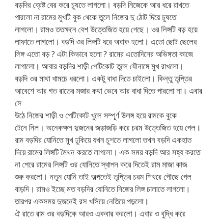
বড়দির ব্রেষ্ট বের করে চুষতে লাগলো। বড়দি নিজেকে আর ধরে রাখতে
পারলো না রামের মুখটি বুক থেকে তুলে নিজের দু ঠোট দিয়ে চুষতে
লাগলো। রামও ততক্ষনে বেশ উত্তেজিত হয়ে গেছে। ওর লিঙ্গটি বড় হয়ে
লাফাতে লাগলো। বড়দি ওর লিঙ্গটি ধরে অবাক হলো। এতো ছোট ছেলের
লিঙ্গ এতো বড় ? এটা কিভাবে হলো ? রামের এতোদিনের অভিঙ্গতা কাজে
লাগালো। আবার বড়দির শাড়ী পেটিকোট তুলে যৌনাঙ্গে মুখ রাখলো।
বড়দি ওর মাথা খামচে ধরলো। একটু বাধা দিতে চাইলো। কিন্তু তৃপ্তির
আবেশে আর গত রাতের মজার কথা ভেবে আর বাধা দিতে পারলো না। এবার
সে
উঠে নিজের শাড়ী ও পেটিকোট খুলে সম্পূর্ণ উলঙ্গ হয়ে রামকে বুকে
টেনে নিল। অনেকক্ষন দুজনের জড়াজড়ি করে চরম উত্তেজিত হয়ে গেল।
রাম বড়দির যোনিতে মুখ ঢুকিয়ে যখন চুশতে লাগলো তখন বড়দি একহাত
দিয়ে রামের লিঙ্গটি মৈথন করতে লাগলো। এক সময় বড়দি আর সহ্য করতে
না পেরে রামের লিঙ্গটি ওর যোনিতে স্থাপন করে দিতেই রাম মাজা কাজ
শুরু করলো। নতুন যোনি তাই অল্পতেই তৃপ্তির চরম শিখরে পৌছে গেল
বাড়দি। রামও ইচ্ছে মত বড়দির যোনিতে নিজের লিঙ্গ চালাতে লাগলো।
তারপর একসময় দুজনেই রস খসিয়ে নেতিয়ে পড়লো।
ঐ রাতে রাম ওর বড়দিকে আরও একবার করলো। এবার ও বুদ্ধি করে