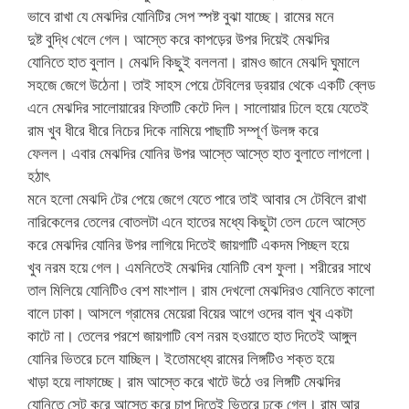
ভাবে রাখা যে মেঝদির যোনিটির সেপ স্পষ্ট বুঝা যাচ্ছে। রামের মনে
দুষ্ট বুদ্ধি খেলে গেল। আস্তে করে কাপড়ের উপর দিয়েই মেঝদির
যোনিতে হাত বুলাল। মেঝদি কিছুই বললনা। রামও জানে মেঝদি ঘুমালে
সহজে জেগে উঠেনা। তাই সাহস পেয়ে টেবিলের ড্রয়ার থেকে একটি ব্লেড
এনে মেঝদির সালোয়ারের ফিতাটি কেটে দিল। সালোয়ার ঢিলে হয়ে যেতেই
রাম খুব ধীরে ধীরে নিচের দিকে নামিয়ে পাছাটি সম্পূর্ণ উলঙ্গ করে
ফেলল। এবার মেঝদির যোনির উপর আস্তে আস্তে হাত বুলাতে লাগলো।
হঠাৎ
মনে হলো মেঝদি টের পেয়ে জেগে যেতে পারে তাই আবার সে টেবিলে রাখা
নারিকেলের তেলের বোতলটা এনে হাতের মধ্যে কিছুটা তেল ঢেলে আস্তে
করে মেঝদির যোনির উপর লাগিয়ে দিতেই জায়গাটি একদম পিচ্ছল হয়ে
খুব নরম হয়ে গেল। এমনিতেই মেঝদির যোনিটি বেশ ফুলা। শরীরের সাথে
তাল মিলিয়ে যোনিটিও বেশ মাংশাল। রাম দেখলো মেঝদিরও যোনিতে কালো
বালে ঢাকা। আসলে গ্রামের মেয়েরা বিয়ের আগে ওদের বাল খুব একটা
কাটে না। তেলের পরশে জায়গাটি বেশ নরম হওয়াতে হাত দিতেই আঙ্গুল
যোনির ভিতরে চলে যাচ্ছিল। ইতোমধ্যে রামের লিঙ্গটিও শক্ত হয়ে
খাড়া হয়ে লাফাচ্ছে। রাম আস্তে করে খাটে উঠে ওর লিঙ্গটি মেঝদির
যোনিতে সেট করে আস্তে করে চাপ দিতেই ভিতরে ঢুকে গেল। রাম আর