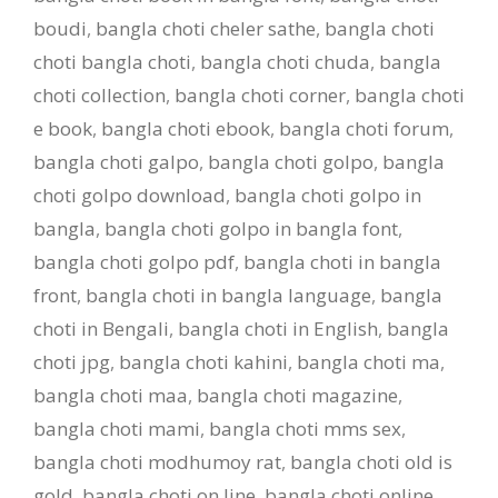
boudi
,
bangla choti cheler sathe
,
bangla choti
choti bangla choti
,
bangla choti chuda
,
bangla
choti collection
,
bangla choti corner
,
bangla choti
e book
,
bangla choti ebook
,
bangla choti forum
,
bangla choti galpo
,
bangla choti golpo
,
bangla
choti golpo download
,
bangla choti golpo in
bangla
,
bangla choti golpo in bangla font
,
bangla choti golpo pdf
,
bangla choti in bangla
front
,
bangla choti in bangla language
,
bangla
choti in Bengali
,
bangla choti in English
,
bangla
choti jpg
,
bangla choti kahini
,
bangla choti ma
,
bangla choti maa
,
bangla choti magazine
,
bangla choti mami
,
bangla choti mms sex
,
bangla choti modhumoy rat
,
bangla choti old is
gold
,
bangla choti on line
,
bangla choti online
,