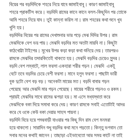
বিয়ের পর বড়দিদিকে শহরে নিয়ে যাবে জামাইবাবু। কারণ জামাইবাবু
শহরে প্রাকটিস করে। বড়দিদি রামের কানে কানে বলল-কিছুদিন পর তোকে
আমি শহরে নিয়ে যাব। তুই কান্না করিস না। রাম শহরের কথা শুনে খুব
খুশি হয়।
বড়দিদির বিয়ের পর রামের দেখাশুনার ভার পড়ে মেঝ দিদির উপর। রাম
মেঝদিকে বেশ ভয় পায়। মেঝদি বড়দির মত অতটা মায়বি না। কিছুটা
কাঠখোট্টা টাইপের। মুখের উপর কড়া কড়া কথা শুনিয়ে দেয়। তারপরও
রামকে মেঝদির তদারকিতেই থাকতে হয়। মেঝদি বড়দির চেয়েও সুন্দর।
বড়দি বেশ লম্বাটে, লাল ফরসা একহারা শরীর গড়ন। মেঝদি একটু
বেটে তবে বড়দির চেয়ে বেশী ফরসা। মানে হলুদ ফরসা। পাছাটা ভারী
বুক দুটো বেশ বড় বড়। অনেকটা মায়ের মত। বড়দি বাবার গড়ন
পেয়েছে আর মেঝদি মার গড়ন পেয়েছে। মায়ের শরীরে গড়নও ও রকম।
প্রায়ই মেঝদির সাথে রামের ঝগড়া হয়। মা এসে মধ্যস্থতা করে
মেঝদিকে বকা দিয়ে সমাধা করে দেয়। কারণ রামকে সবাই এতোটাই আদর
করে যে ওকে কেউ বকা দেয়ার সাহস পায়না।
বড়দিদি বিয়ে হয়ে শশুরবাড়ী যাওয়ার পর কিছু দিন রাম বেশ মনমরা
হয়ে থাকলো। সারাদিন শুধু বড়দির কথা মনে পড়তো। কিন্তু ভগবান তো
সবার মনের কথাই জানেন। তাছাড়া এইভাবেতো আর সময় কাটে না তাই