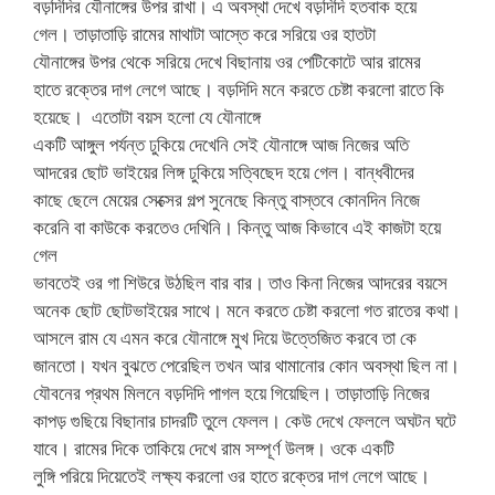
বড়দিদির যৌনাঙ্গের উপর রাখা। এ অবস্থা দেখে বড়দিদি হতবাক হয়ে
গেল। তাড়াতাড়ি রামের মাথাটা আস্তে করে সরিয়ে ওর হাতটা
যৌনাঙ্গের উপর থেকে সরিয়ে দেখে বিছানায় ওর পেটিকোটে আর রামের
হাতে রক্তের দাগ লেগে আছে। বড়দিদি মনে করতে চেষ্টা করলো রাতে কি
হয়েছে। এতোটা বয়স হলো যে যৌনাঙ্গে
একটি আঙ্গুল পর্যন্ত ঢুকিয়ে দেখেনি সেই যৌনাঙ্গে আজ নিজের অতি
আদরের ছোট ভাইয়ের লিঙ্গ ঢুকিয়ে সত্বিছেদ হয়ে গেল। বান্ধবীদের
কাছে ছেলে মেয়ের সেক্সের গল্প সুনেছে কিন্তু বাস্তবে কোনদিন নিজে
করেনি বা কাউকে করতেও দেখিনি। কিন্তু আজ কিভাবে এই কাজটা হয়ে
গেল
ভাবতেই ওর গা শিউরে উঠছিল বার বার। তাও কিনা নিজের আদরের বয়সে
অনেক ছোট ছোটভাইয়ের সাথে। মনে করতে চেষ্টা করলো গত রাতের কথা।
আসলে রাম যে এমন করে যৌনাঙ্গে মুখ দিয়ে উত্তেজিত করবে তা কে
জানতো। যখন বুঝতে পেরেছিল তখন আর থামানোর কোন অবস্থা ছিল না।
যৌবনের প্রথম মিলনে বড়দিদি পাগল হয়ে গিয়েছিল। তাড়াতাড়ি নিজের
কাপড় গুছিয়ে বিছানার চাদরটি তুলে ফেলল। কেউ দেখে ফেললে অঘটন ঘটে
যাবে। রামের দিকে তাকিয়ে দেখে রাম সম্পূর্ণ উলঙ্গ। ওকে একটি
লুঙ্গি পরিয়ে দিয়েতেই লক্ষ্য করলো ওর হাতে রক্তের দাগ লেগে আছে।