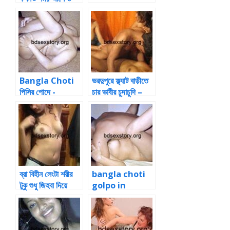
Bangla
ChotiBanglaC
hoti
Bangla Choti
ভরদুপুরে ফ্ল্যাট বাড়ীতে
পিসির পোদে -
চার ভাবীর চুদাচুদি –
Bangla Choti
flat barite
char vabir
chudachudi
ব্রা বিহীন লেংটা শরীর
bangla choti
টুকু শুধু জিহবা দিয়ে
golpo in
চাটতে লাগলাম -bra
bangla
bihin lengta
language ~
sorir sudhu
Bangla choti