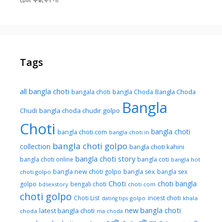
Tags
all bangla choti
Bangla Choda
bangala choti
bangla Choda
Bangla
Chudi
bangla choda chudir golpo
Choti
bangla choti
bangla choti.com
bangla choti.in
bangla choti golpo
collection
bangla choti kahini
bangla choti story
bangla choti online
bangla coti
bangla hot
bangla new choti golpo
bangla sex
bangla sex
choti golpo
Choti
choti bangla
golpo
bengali choti
bdsexstory
choti.com
choti golpo
Choti List
incest choti
golpo
khala
dating tips
new bangla choti
latest bangla choti
choda
ma choda