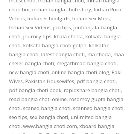
incest choti
,
indian bangla choti
,
indian bangla
choti boi
,
indian bangla choti story
,
Indian Porn
Videos
,
Indian Schoolgirls
,
Indian Sex Mms
,
Indian Sex Videos
,
job tips
,
joubonjala bangla
choti
,
journey tips
,
khala choda
,
kolkata bangla
choti
,
kolkata bangla choti golpo
,
kolkatar
bangla choti
,
latest bangla choti
,
ma choda
,
maa
cheler bangla choti
,
megathread bangla choti
,
new bangla choti
,
online bangla choti blog
,
Paki
Wives
,
Pakistan Housewifes
,
pdf bangla choti
,
pdf bangla choti book
,
rapidshare bangla choti
,
read bangla choti online
,
rosomoy gupta bangla
choti
,
scaned bangla choti
,
scanned bangla choti
,
seo tips
,
sex bangla choti
,
unlimited bangla
choti
,
www.bangla choti.com
,
xboard bangla