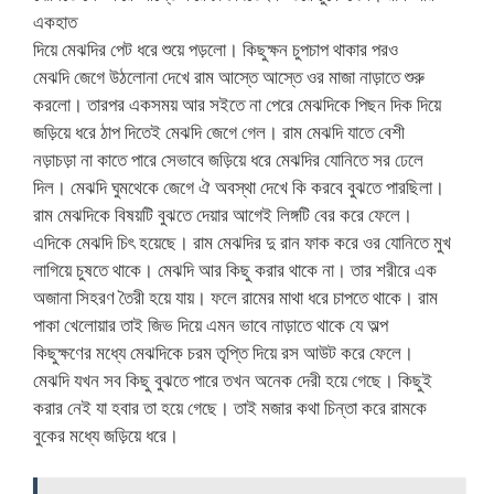
একহাত
দিয়ে মেঝদির পেট ধরে শুয়ে পড়লো। কিছুক্ষন চুপচাপ থাকার পরও
মেঝদি জেগে উঠলোনা দেখে রাম আস্তে আস্তে ওর মাজা নাড়াতে শুরু
করলো। তারপর একসময় আর সইতে না পেরে মেঝদিকে পিছন দিক দিয়ে
জড়িয়ে ধরে ঠাপ দিতেই মেঝদি জেগে গেল। রাম মেঝদি যাতে বেশী
নড়াচড়া না কাতে পারে সেভাবে জড়িয়ে ধরে মেঝদির যোনিতে সর ঢেলে
দিল। মেঝদি ঘুমথেকে জেগে ঐ অবস্থা দেখে কি করবে বুঝতে পারছিলা।
রাম মেঝদিকে বিষয়টি বুঝতে দেয়ার আগেই লিঙ্গটি বের করে ফেলে।
এদিকে মেঝদি চিৎ হয়েছে। রাম মেঝদির দু রান ফাক করে ওর যোনিতে মুখ
লাগিয়ে চুষতে থাকে। মেঝদি আর কিছু করার থাকে না। তার শরীরে এক
অজানা সিহরণ তৈরী হয়ে যায়। ফলে রামের মাথা ধরে চাপতে থাকে। রাম
পাকা খেলোয়ার তাই জিভ দিয়ে এমন ভাবে নাড়াতে থাকে যে অল্প
কিছুক্ষণের মধ্যে মেঝদিকে চরম তৃপ্তি দিয়ে রস আউট করে ফেলে।
মেঝদি যখন সব কিছু বুঝতে পারে তখন অনেক দেরী হয়ে গেছে। কিছুই
করার নেই যা হবার তা হয়ে গেছে। তাই মজার কথা চিন্তা করে রামকে
বুকের মধ্যে জড়িয়ে ধরে।