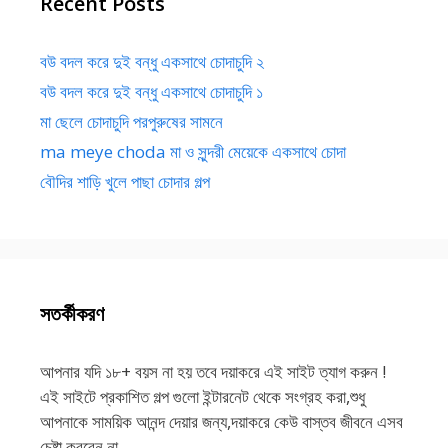
Recent Posts
বউ বদল করে দুই বন্ধু একসাথে চোদাচুদি ২
বউ বদল করে দুই বন্ধু একসাথে চোদাচুদি ১
মা ছেলে চোদাচুদি পরপুরুষের সামনে
ma meye choda মা ও সুন্দরী মেয়েকে একসাথে চোদা
বৌদির শাড়ি খুলে পাছা চোদার গল্প
সতর্কীকরণ
আপনার যদি ১৮+ বয়স না হয় তবে দয়াকরে এই সাইট ত্যাগ করুন !
এই সাইটে প্রকাশিত গল্প গুলো ইন্টারনেট থেকে সংগ্রহ করা,শুধু
আপনাকে সাময়িক আনন্দ দেয়ার জন্য,দয়াকরে কেউ বাস্তব জীবনে এসব
চেষ্টা করবেন না