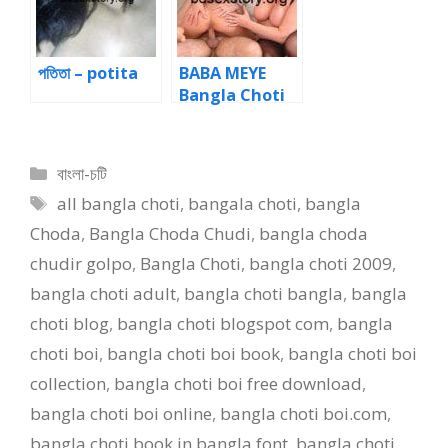
jihobba diye
golpo |Desi
chat te
choti
laglam চটি পড়ুন-
Bangla Choti
পতিতা – potita
BABA MEYE
Online
Bangla Choti
বাবা মেয়ের স্বপ্ন ৩
Choti
Categories
বাংলা-চটি
Tags
all bangla choti
,
bangala choti
,
bangla
Choda
,
Bangla Choda Chudi
,
bangla choda
chudir golpo
,
Bangla Choti
,
bangla choti 2009
,
bangla choti adult
,
bangla choti bangla
,
bangla
choti blog
,
bangla choti blogspot com
,
bangla
choti boi
,
bangla choti boi book
,
bangla choti boi
collection
,
bangla choti boi free download
,
bangla choti boi online
,
bangla choti boi.com
,
bangla choti book in bangla font
,
bangla choti