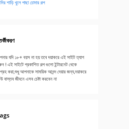
দির শাড়ি খুলে পাছা চোদার গল্প
র্কীকরণ
নার যদি ১৮+ বয়স না হয় তবে দয়াকরে এই সাইট ত্যাগ
ুন ! এই সাইটে প্রকাশিত গল্প গুলো ইন্টারনেট থেকে
গ্রহ করা,শুধু আপনাকে সাময়িক আনন্দ দেয়ার জন্য,দয়াকরে
উ বাস্তব জীবনে এসব চেষ্টা করবেন না
ags