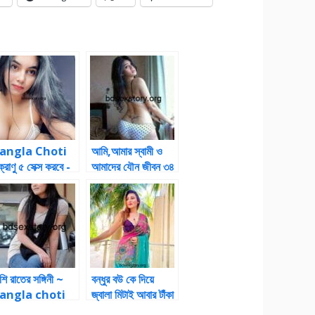
angla Choti
আমি,আমার স্বামী ও
ক্রাণু ৫ সেক্স করবে -
আমাদের যৌন জীবন ৩৪
angla Choti
-Bangla Choti
Choti
শি রাতের সঙ্গিনী ~
বন্ধুর বউ কে দিয়ে
angla choti
জ্বালা মিটাই আবার টাঁকা
olpo bengali
ইনকাম করি চটি পড়ুন-