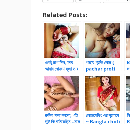
Related Posts:
একটু চাপ দিল, আর
পাছার প্রতি লোভ (
B
আমার ধোনডা সুজা তার
pachar proti
শু
গুদে ঢুকে গেল
lov ) Choti
B
BanglaChoti
Online
রুবিনা খালা বললো, এটা
লোডশেডিং এর সুযোগে
নি
তুই কি বানিয়েছিস…মনে
~ Bangla choti
B
হচ্ছে একটা রডআমার
golpo bengali
g