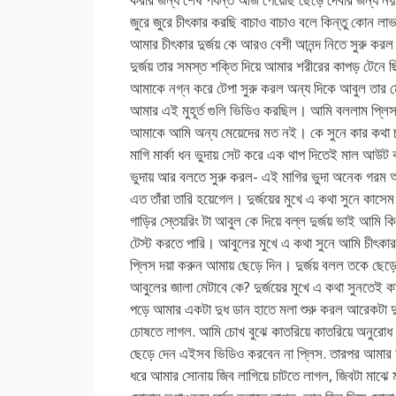
জুরে জুরে চীৎকার করছি বাচাও বাচাও বলে কিন্তু কোন লা
আমার চীৎকার দুর্জয় কে আরও বেশী আনন্দ নিতে সুরু কর
দুর্জয় তার সমস্ত শক্তি দিয়ে আমার শরীরের কাপড় টেনে ছ
আমাকে নগ্ন করে টেপা সুরু করল অন্য দিকে আবুল তার 
আমার এই মুহূর্ত গুলি ভিডিও করছিল। আমি বললাম প্লিস
আমাকে আমি অন্য মেয়েদের মত নই। কে সুনে কার কথা চট
মাগি মার্কা ধন ভুদায় সেট করে এক থাপ দিতেই মাল আউট
ভুদায় আর বলতে সুরু করল- এই মাগির ভুদা অনেক গরম
এত তাঁরা তারি হয়েগেল। দুর্জয়ের মুখে এ কথা সুনে কাসে
গাড়ির স্তেয়রিং টা আবুল কে দিয়ে বল্ল দুর্জয় ভাই আমি ক
টেস্ট করতে পারি। আবুলের মুখে এ কথা সুনে আমি চীৎকার
প্লিস দয়া করুন আমায় ছেড়ে দিন। দুর্জয় বলল তকে ছেড়
আবুলের জালা মেটাবে কে? দুর্জয়ের মুখে এ কথা সুনতেই ক
পড়ে আমার একটা দুধ ডান হাতে মলা শুরু করল আরেকটা দুধ
চোষতে লাগল. আমি চোখ বুঝে কাতরিয়ে কাতরিয়ে অনুরো
ছেড়ে দেন এইসব ভিডিও করবেন না প্লিস. তারপর আমার দ
ধরে আমার সোনায় জিব লাগিয়ে চাটতে লাগল, জিবটা মাঝে