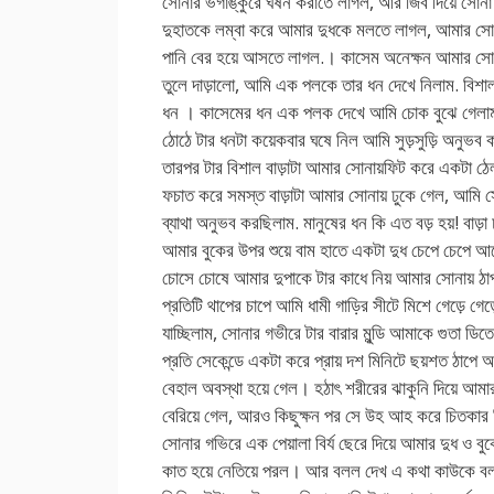
সোনার ভগাঙ্কুরে ঘর্ষন করাতে লাগল, আর জিব দিয়ে সোনা
দুহাতকে লম্বা করে আমার দুধকে মলতে লাগল, আমার সো
পানি বের হয়ে আসতে লাগল.। কাসেম অনেক্ষন আমার সো
তুলে দাড়ালো, আমি এক পলকে তার ধন দেখে নিলাম. বিশাল
ধন । কাসেমের ধন এক পলক দেখে আমি চোক বুঝে গেলা
ঠোঠে টার ধনটা কয়েকবার ঘষে নিল আমি সুড়সুড়ি অনুভব 
তারপর টার বিশাল বাড়াটা আমার সোনায়ফিট করে একটা ঠে
ফচাত করে সমস্ত বাড়াটা আমার সোনায় ঢুকে গেল, আমি 
ব্যাথা অনুভব করছিলাম. মানুষের ধন কি এত বড় হয়! বাড়া ঢ
আমার বুকের উপর শুয়ে বাম হাতে একটা দুধ চেপে চেপে আ
চোসে চোষে আমার দুপাকে টার কাধে নিয় আমার সোনায় ঠা
প্রতিটি থাপের চাপে আমি ধামী গাড়ির সীটে মিশে গেড়ে গেড়
যাচ্ছিলাম, সোনার গভীরে টার বারার মুন্ডি আমাকে গুতা ডিত
প্রতি সেকেন্ডে একটা করে প্রায় দশ মিনিটে ছয়শত ঠাপে
বেহাল অবস্থা হয়ে গেল। হঠাৎ শরীরের ঝাকুনি দিয়ে আমা
বেরিয়ে গেল, আরও কিছুক্ষন পর সে উহ আহ করে চিতকার 
সোনার গভিরে এক পেয়ালা বির্য ছেরে দিয়ে আমার দুধ ও ব
কাত হয়ে নেতিয়ে পরল। আর বলল দেখ এ কথা কাউকে বলব