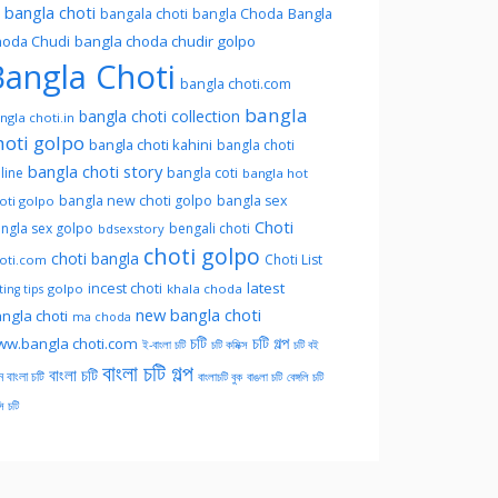
l bangla choti
Bangla
bangala choti
bangla Choda
oda Chudi
bangla choda chudir golpo
angla Choti
bangla choti.com
bangla
bangla choti collection
ngla choti.in
hoti golpo
bangla choti kahini
bangla choti
bangla choti story
line
bangla coti
bangla hot
bangla new choti golpo
bangla sex
oti golpo
Choti
ngla sex golpo
bengali choti
bdsexstory
choti golpo
choti bangla
Choti List
oti.com
latest
incest choti
golpo
khala choda
ing tips
new bangla choti
ngla choti
ma choda
চটি
চটি গল্প
w.bangla choti.com
ই-বাংলা চটি
চটি কমিক্স
চটি বই
বাংলা চটি গল্প
বাংলা চটি
ন বাংলা চটি
বাংলাচটি বুক
বাঙলা চটি
বেঙ্গলি চটি
সি চটি