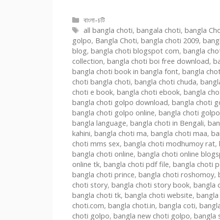
গুদে ঢুকছে… উফ ইস-
choti
c
mone hocche
Categories
বাংলা-চটি
ekta rod amar
Tags
all bangla choti
,
bangala choti
,
bangla Ch
gude dhukche
golpo
,
Bangla Choti
,
bangla choti 2009
,
bangl
uff |বাংলা চটি পড়ুন-
blog
,
bangla choti blogspot com
,
bangla chot
Bangla Choti
collection
,
bangla choti boi free download
,
ba
bangla choti book in bangla font
,
bangla chot
Online
choti bangla choti
,
bangla choti chuda
,
bangla
choti e book
,
bangla choti ebook
,
bangla cho
bangla choti golpo download
,
bangla choti g
bangla choti golpo online
,
bangla choti golpo
bangla language
,
bangla choti in Bengali
,
ban
kahini
,
bangla choti ma
,
bangla choti maa
,
ba
choti mms sex
,
bangla choti modhumoy rat
,
bangla choti online
,
bangla choti online blog
online tk
,
bangla choti pdf file
,
bangla choti 
bangla choti prince
,
bangla choti roshomoy
,
choti story
,
bangla choti story book
,
bangla c
bangla choti tk
,
bangla choti website
,
bangla 
choti.com
,
bangla choti.in
,
bangla coti
,
bangla
choti golpo
,
bangla new choti golpo
,
bangla 