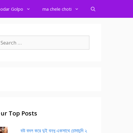
odar Golpo
ma chele choti
earch
r:
ur Top Posts
বউ বদল করে দুই বন্ধু একসাথে চোদাচুদি ২