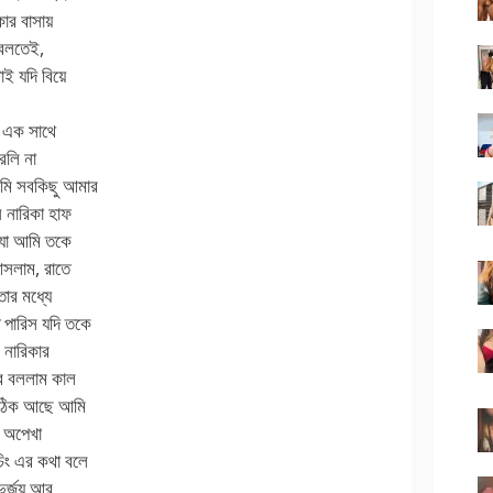
ার বাসায়
 বলতেই,
াই যদি বিয়ে
া এক সাথে
রলি না
আমি সবকিছু আমার
 নারিকা হাফ
 যা আমি তকে
সলাম, রাতে
তার মধ্যে
পারিস যদি তকে
 নারিকার
রে বললাম কাল
ল ঠিক আছে আমি
ে অপেখা
চিং এর কথা বলে
দুর্জয় আর