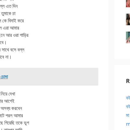
বল্ল এত দিন
 তুমাকে চা
ল কে বিদাই করে
লল এরা আমার
ছনে আর ওরা গাড়ির
যাবে।
 সাথে বসে বল্ল
খবে না।
 চোদা
R
 নিয়ে দেখা
বউ
ঠার আগেই
বউ
ম অসব্য করবেন
মা
াপটে পরল আমার
ে গিয়েছি তকে ভুগ
ma
নয়। তারপর আমি