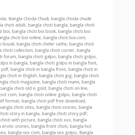
hoti
Bangla Choti
Online
oda
,
Bangla Choda Chudi
,
bangla choda chudir
a choti adult
,
bangla choti bangla
,
bangla choti
i boi
,
bangla choti boi book
,
bangla choti boi
ngla choti boi online
,
bangla choti boi.com
,
i boudi
,
bangla choti cheler sathe
,
bangla choti
 choti collection
,
bangla choti corner
,
bangla
ti forum
,
bangla choti galpo
,
bangla choti golpo
,
olpo in bangla
,
bangla choti golpo in bangla font
,
 pdf
,
bangla choti in bangla front
,
bangla choti in
gla choti in English
,
bangla choti jpg
,
bangla choti
ngla choti magazine
,
bangla choti mami
,
bangla
bangla choti old is gold
,
bangla choti on line
,
spot com
,
bangla choti online golpo
,
bangla choti
pdf format
,
bangla choti pdf free download
,
bangla choti sites
,
bangla choti stories
,
bangla
hoti story in bangla
,
bangla choti story pdf
,
choti with picture
,
bangla choti xxx
,
bangla
 erotic stories
,
bangla front choti
,
bangla hot
sex
,
bangla sex com
,
bangla sex golpo
,
Bangla