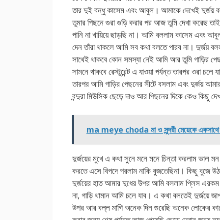
তার দুই বন্ধু কাসেম এবং আবুল। আমাকে দেখেই দুর্জয় 
তুমার পিছনে গুরা গুড়ি করার পর আজ তুমি দেখা করেছ তাই
পানি না খায়িয়ে ছাড়ছি না। আমি বললাম কাসেম এবং আবু
দেন তাঁরা থাকলে আমি সব কথা বলতে পারব না। দুর্জয় ব
সাথেই থাকবে কোন সমস্যা নেই আমি আর তুমি গাড়ির পে
সামনে থাকবে রেস্টুরেন্ট এ যাওয়া পর্যন্ত তারপর ওরা চলে 
তারপর আমি গাড়ির পেছনের সীটে বসলাম এবং দুর্জয় আমার
বন্দুরা মিউসিক ছেড়ে দাও আর পিছনের দিকে কেও কিছু দে
ma meye choda মা ও সুন্দরী মেয়েকে একসাথে
দুর্জয়ের মুখে এ কথা সুনে মনে মনে চিন্তা করলাম ভাল মন
করতে এসে বিপদে পরলাম নাকি বুজতেছিনা। কিছু বুজে উ
দুর্জয়ের হাত আমার দুধের উপর আমি বললাম প্লিস এরক
না, গাড়ি থামান আমি চলে যাব। এ কথা বলতেই দুর্জয়ে জ
উপর আর বল্ল মাগি অনেক দিন গুরেছি অনেক লোকের কাছ
করার জন্য শেষ পর্যন্ত আজ পেয়েছি ছেড়ে দেবার জন্য 