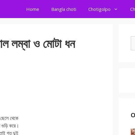
Home
Bangla choti
Chotigolpo
Ch
 লম্বা ও মোটা ধন
S
fo
O
 ছেলে থেকে
া গুড়ি করে।
 তাই গত দুই