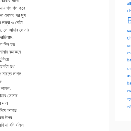
 চোষার সাথে
al
নায় গল গল করে
Ch
না চোসার পর মুখ
B
 লম্বা ও মোটা
ম, সে আমার সোনার
ba
করছিলাম.
c
লা দিল ফচ
on
সোনায় কনকনে
ch
ুকিয়ে
ba
রেকটা দুধ
ch
প মারতে লাগল.
dat
ে
ba
ে লাগল.
ww
 আমার সোনার
নতু
র মাল
সেক্
দিয়ে আমার
ুকের উপর
ি না যদি বলিস