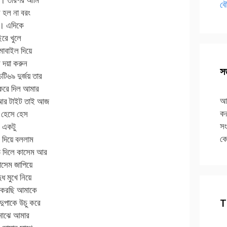
বৌ
ভ হল না বরং
ল। এদিকে
িরে খুলে
মোবাইল দিয়ে
 দয়া করুন
সত
ি৬৯ দুর্জয় তার
 করে দিল আমার
আপ
 আর টাইট তাই আজ
কর
ম হেসে হেস
সং
ি একটু
কে
 দিয়ে বললাম
ে দিলে কাসেম আর
াসেম জাপিয়ে
 মুখে নিয়ে
ধ করছি আমাকে
T
ুপাকে উচু করে
 মাঝে আমার