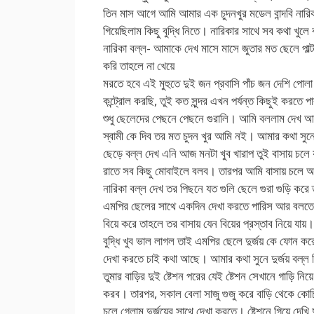
তিন মাস আগে আমি আমার এক চুদনখুর মডেল বান্দবি নারিক
গিয়েছিলাম কিছু বুদ্ধি নিতে। নারিকার সাথে সব কথা খুলে
নারিকা বল্ল- আমাকে দেখ মাসে মাসে জুতার মত ছেলে পাল্ট
করি তাহলে না খেয়ে
মরতে হবে এই মুহুতে দুই জন প্রবাসি পাঁচ জন দেশি পোল
কন্ট্রোল করছি, তুই কত সুন্দর এখন পর্যন্ত কিছুই করতে পা
শুধু ছেলেদের পেছনে পেছনে গুরালি। আমি বললাম দেখ 
স্বামী কে দিব তর মত চুদন খুর আমি নই। আমার কথা সুনে
ছেড়ে বল্ল দেখ এনি আজ মনটা খুব খারাপ তুই বাসায় চলে
রাতে সব কিছু মোবাইলে বলব। তারপর আমি বাসায় চলে আ
নারিকা বল্ল দেখ তর পিছনে যত গুলি ছেলে গুরা গুড়ি করে 
এমপির ছেলের সাথে একদিন দেখা করতে পারিস আর বলতে 
বিয়ে করে তাহলে তর বাসায় যেন বিয়ের প্রস্তাব নিয়ে যায়।
বুদ্ধি খুব ভাল লাগল তাই এমপির ছেলে দুর্জয় কে ফোন ক
দেখা করতে চাই কথা আছে। আমার কথা সুনে দুর্জয় বল্
তুমার বাড়ির দুই ষ্টেশন পরের যেই ষ্টেশন সেখানে গাড়ি নিয়
করব। তারপর, সকাল বেলা সাজু গুজু করে বাড়ি থেকে কো
চলে গেলাম দুর্জয়ের সাথে দেখা করতে। ষ্টেশনে গিয়ে দেখি 