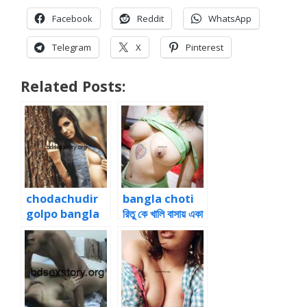
Facebook
Reddit
WhatsApp
Telegram
X
Pinterest
Related Posts:
chodachudir
bangla choti
golpo bangla
রিতু কে খালি বাসায় একা
নিজের ধোন পাছায়
পেয়ে রেপ bangla
ঢুকিয়ে জেরিনকে চুদতে
panu
লাগলাম