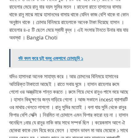
রাহেলার মেয়ে রানু যার বয়স সুমির মতন । রাহেলা রাতে হাসানের বাসায়
থাকে রানু মাঝে মাঝে হাসানদের বাসায় থাকে যেদিন কাজ বেশি থাকে বা কোন
অনুষ্ঠান থাকে । চোদার বিনিময়ে রাহেলাকে অনেক টাকা দিয়েছে হাসান ।
রাহেলার ৪-৫ টি ছেলে মেয়ে স্বামী বৃদ্ধ । এই সংসার টানতে উনার যায় যায়
অবস্থা । Bangla Choti
বউ বদল করে দুই বন্ধু একসাথে চোদাচুদি ১
যদিও হাসানরা অনেক সাহায্য করে । আর চোদনের বিনিময়ে হাসানের
অতিরিক্ত টাকাতো আছেই । রাতে সবায় ঘুমে । হাসান রাহেলার রুমে
গেলো ওর অস্ত্রটাকে শান্ত করতে । রুমে গিয়ে দেখে রানুও পাসে শুয়ে আছে
। হাসান কিছুক্ষণের জন্য দাড়িয়ে গেলো । আজ সকালে incest ব্যাপারটি
ওর মাথায় খেলতে লাগলো । রানু সুমির মতোই । বলা যায় সুমি থেকে রানুর
ফিগার বেশি সেক্সি । নিয়মিত না চোদালে এমন ফিগার কারো হয় না । হাসান
শুনেছিল ১বার যে রানুর নাকি কার সাথে সম্পর্ক ছিল । কয়েকমাস আগে ঐ
ছোকরা কাকে যেন বিয়ে করে ফেলে । হাসান ভাবল মা আর মেয়েকে ১ সাথে
চুদলে কেমন হয় । হাসান জানে যে রানু রাহেলা আর হাসানের ব্যাপারটি