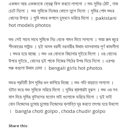
একজন আর একজনকে ফ্রেঞ্ছ কিস করতে লাগলো । শুভ সুমির ঠোট , নাক
চেটে নিলো । শুভ সুমিকে নিজের কোলে তুলে নিলো । সুমির পোদ শুভর
ধোনের উপরে । সুমি শুভর কপালে চুম্বনে ভরিয়ে দিলো । pakistani
hot models photos
শুভ সেই সাথে সাথে সুমিকে নিচ থেকে গাদন দিতে লাগলো । সারা রুম জুরে
শীৎকারের সাউন্ড । দুই অসম বয়সী নরনারীর উদ্দাম ভালবাসায় পূর্ণ কামলীলা
। শুভর হয়ে যাচ্ছে । শুভ ওর বোনকে বিছানায় সুইয়ে দিলো । ওর বোনের
উপরে সুইয়ে , বোনের দুই পাকে নিজের পিঠের উপর নিয়ে নিলো । এরপর
শুরু করলো উদ্দাম চোদা । bengali girls hot photos
শুভর প্রতিটি ঠাপ সুমির গুদ কাপিয়ে দিচ্ছে । শুভ গতি বাড়াতে লাগলো ।
হটাত করে শুভ সুমিকে সরিয়ে দিলো । সুমির ব্যাপারটা বুঝল । শুভ ওর সব
মাল দিয়ে সুমির ফুটবলের মতোন মাই গুলোকে ভরিয়ে দিলো । দুই ভাই
বোন নিজেদের চুমোয় চুমোয় নিজেদের ক্লান্তি দূর করতে তৎপর হয়ে উথলো
। bangla choti golpo , choda chudir golpo
Share this: