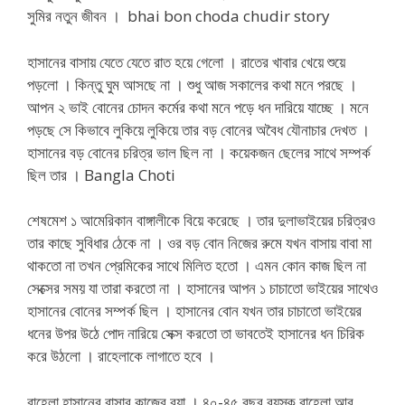
সুমির নতুন জীবন । bhai bon choda chudir story
হাসানের বাসায় যেতে যেতে রাত হয়ে গেলো । রাতের খাবার খেয়ে শুয়ে
পড়লো । কিন্তু ঘুম আসছে না । শুধু আজ সকালের কথা মনে পরছে ।
আপন ২ ভাই বোনের চোদন কর্মের কথা মনে পড়ে ধন দারিয়ে যাচ্ছে । মনে
পড়ছে সে কিভাবে লুকিয়ে লুকিয়ে তার বড় বোনের অবৈধ যৌনাচার দেখত ।
হাসানের বড় বোনের চরিত্র ভাল ছিল না । কয়েকজন ছেলের সাথে সম্পর্ক
ছিল তার । Bangla Choti
শেষমেশ ১ আমেরিকান বাঙ্গালীকে বিয়ে করেছে । তার দুলাভাইয়ের চরিত্রও
তার কাছে সুবিধার ঠেকে না । ওর বড় বোন নিজের রুমে যখন বাসায় বাবা মা
থাকতো না তখন প্রেমিকের সাথে মিলিত হতো । এমন কোন কাজ ছিল না
সেক্সের সময় যা তারা করতো না । হাসানের আপন ১ চাচাতো ভাইয়ের সাথেও
হাসানের বোনের সম্পর্ক ছিল । হাসানের বোন যখন তার চাচাতো ভাইয়ের
ধনের উপর উঠে পোদ নারিয়ে সেক্স করতো তা ভাবতেই হাসানের ধন চিরিক
করে উঠলো । রাহেলাকে লাগাতে হবে ।
রাহেলা হাসানের বাসার কাজের বুয়া । ৪০-৪৫ বছর বয়স্ক রাহেলা আর