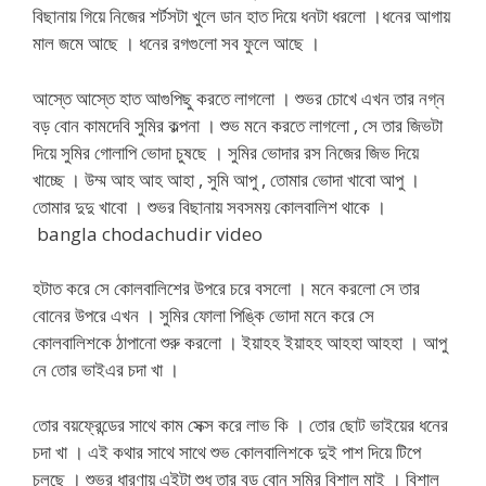
বিছানায় গিয়ে নিজের শর্টসটা খুলে ডান হাত দিয়ে ধনটা ধরলো ।ধনের আগায়
মাল জমে আছে । ধনের রগগুলো সব ফুলে আছে ।
আস্তে আস্তে হাত আগুপিছু করতে লাগলো । শুভর চোখে এখন তার নগ্ন
বড় বোন কামদেবি সুমির কল্পনা । শুভ মনে করতে লাগলো , সে তার জিভটা
দিয়ে সুমির গোলাপি ভোদা চুষছে । সুমির ভোদার রস নিজের জিভ দিয়ে
খাচ্ছে । উম্ম আহ আহ আহা , সুমি আপু , তোমার ভোদা খাবো আপু ।
তোমার দুদু খাবো । শুভর বিছানায় সবসময় কোলবালিশ থাকে ।
bangla chodachudir video
হটাত করে সে কোলবালিশের উপরে চরে বসলো । মনে করলো সে তার
বোনের উপরে এখন । সুমির ফোলা পিঙ্কি ভোদা মনে করে সে
কোলবালিশকে ঠাপানো শুরু করলো । ইয়াহহ ইয়াহহ আহহা আহহা । আপু
নে তোর ভাইএর চদা খা ।
তোর বয়ফ্রেন্ডের সাথে কাম সেক্স করে লাভ কি । তোর ছোট ভাইয়ের ধনের
চদা খা । এই কথার সাথে সাথে শুভ কোলবালিশকে দুই পাশ দিয়ে টিপে
চলছে । শুভর ধারণায় এইটা শুধু তার বড় বোন সুমির বিশাল মাই । বিশাল