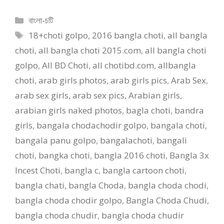
পাছা চুদলাম
পাছা চোদা
Categories
বাংলা-চটি
Tags
18+choti golpo
,
2016 bangla choti
,
all bangla
choti
,
all bangla choti 2015.com
,
all bangla choti
golpo
,
All BD Choti
,
all chotibd.com
,
allbangla
choti
,
arab girls photos
,
arab girls pics
,
Arab Sex
,
arab sex girls
,
arab sex pics
,
Arabian girls
,
arabian girls naked photos
,
bagla choti
,
bandra
girls
,
bangala chodachodir golpo
,
bangala choti
,
bangala panu golpo
,
bangalachoti
,
bangali
choti
,
bangka choti
,
bangla 2016 choti
,
Bangla 3x
Incest Choti
,
bangla c
,
bangla cartoon choti
,
bangla chati
,
bangla Choda
,
bangla choda chodi
,
bangla choda chodir golpo
,
Bangla Choda Chudi
,
bangla choda chudir
,
bangla choda chudir