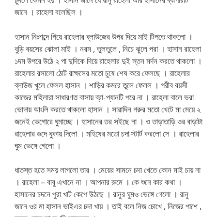
জানে । রাহেলা বলেছিল ।
হাসান নিঃশব্দে গিয়ে রাহেলার ব্লাউজের উপর দিয়ে মাই টিপতে থাকলো ।
বুড়ি বয়সের ঝোলা মাই । নরম , তুলতুলে , নিচে ঝুলে পরা । হাসান রাহেলা
১দম উপরে উঠে ২ পা দুদিকে দিয়ে রাহেলার দুই স্তন মর্দন করতে থাকলো ।
রাহেলার রসালো ঠোট রাক্ষসের মতো চুষে শেষ করে ফেলছে । রাহেলার
ব্লাউজ খুলে ফেলল হাসান । শাড়ির কমরে তুলে ফেলল । গরীব বয়সী
কাজের মহিলারা সাধারণত বাসায় ব্রা-প্যানটি পরে না । রাহেলা বালে ভরা
ভোদায় আংলি করতে থাকলো হাসান । সারাদিন গরুর মতো খেটে মা মেয়ে ২
জনেই ভেগোরে ঘুমাচ্ছে । হাসানের তর সইছে না । ও তাড়াতাড়ি ওর বাড়াটা
রাহেলার গুদে ধুকায় দিলো । মহিষের মতো চদা স্টার্ট করলো সে । রাহেলার
ঘুম ভেঙ্গে গেলো ।
ধাতস্ত হতে সময় লাগলো তার । মেয়ের সামনে চদা খেতে কোন মাই চায় না
। রাহেলা – বাবু এখানে না । আপনার রুমে । কে শুনে কার কথা ।
হাসানের চদনে পুরা খাট কেপে উঠছে । রানুর ঘুমও ভেঙ্গে গেলো । রানু
জানে ওর মা হাসান ভাইএর চদা খায় । তাই বলে নিজ চোখে , নিজের পাশে ,