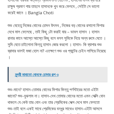
চাক্ষুষ প্রমাণ পায় তাহলে হাসানকে খুন করে ফেলবে , সেইটা সে ভালো
করেই জানে । Bangla Choti
শুভ যেহেতু নিজের বোনের চোদন উৎসব , নিজের বড় বোনের রসালো ফিগার
দেখে মাল ফেলেছে , তাই কিছু ১টা করাই যায় – ভাবল হাসান । হাসান
রানার কানে আস্তে আস্তে কিছু বলে বলল সুমিকে নিয়ে অন্য রুমে যেতে ।
সুমি যেতে চাইলোনা কিন্তু হাসান জোর করলো । হাসান- কি ব্যাপার শুভ
ব্রাদার ভালই মজা হোল না? এতক্ষণে শুভ ওর প্যান্টের চেইন লাগিয়ে নিয়েছে
।
সুন্দরী মামাতো বোনকে চোদার গল্প ৩
শুভ-মানে? হাসান-তোমার বোনের ফিগার কিন্তু পর্ণস্টারের মতো এইটা
জানো? শুভ-বুঝলাম না। হাসান-দেখ তোমার বোনের মতো এমন সেক্সি বোন
থাকলে যে কেউ তার বোন এবং তার প্রেমিকের সেক্স দেখে মাল ফেলতো
শুভ-তাই বলে একই সাথে প্রেমিকের বন্ধুর সাথেও হাসান-এইটা আসলে