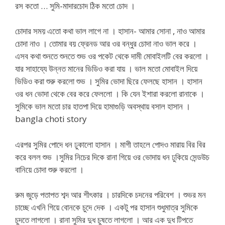
রস কতো … সুমি-মাদারচোদ ঠিক মতো চোদ ।
চোদার সময় এতো কথা ভাল লাগে না । হাসান- আমার সোনা , নাও আমার
চোদা নাও । তোমার বয় ফ্রেনড আর ওর বন্ধুর চোদা নাও ভাল করে ।
এসব কথা শুনতে শুনতে শুভ ওর পকেট থেকে দামী মোবাইলটি বের করলো ।
যার সাহায্যে উন্নত মানের ভিডিও করা যায় । ভাল মতো মোবাইল দিয়ে
ভিডিও করা শুরু করলো শুভ । সুমির ভোদা ছিরে ফেলছে হাসান । হাসান
ওর ধন ভোদা থেকে বের করে ফেললো । কি যেন ইশারা করলো রানাকে ।
সুমিকে ভাল মতো চার হাতপা দিয়ে হামাগুড়ি অবস্থায় বসাল হাসান ।
bangla choti story
এরপর সুমির পোদে ধন ঢুকালো হাসান । মাগী তাহলে পোদও মারায় বির বির
করে বলল শুভ ।সুমির নিচের দিকে রানা গিয়ে ওর ভোদায় ধন ঢুকিয়ে সেন্ডউচ
বানিয়ে চোদা শুরু করলো ।
রুম জুড়ে পতাপত শব্দ আর শীৎকার । চারদিকে চদনের পরিবেশ । শুভর মন
চাচ্ছে এখনি গিয়ে বোনকে চুদে দেক । একটু পর হাসান শুধুমাত্র সুমিকে
চুদতে লাগলো । রানা সুমির দুধ চুষতে লাগলো । আর এক দুধ টিপতে