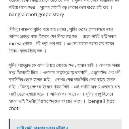
দারিয়ে থাকে শুভর । সুযোগ পেলেই বড় বোনের রুমে যাওয়া চাই তার ।
bangla choti golpo story
বিভিন্ন বাহানায় সুমির গায়ে হাত দেওয়া , সুমির দেহের গোপনঅঙ্গে নজর
বোলান ১মাত্র কাজ হিসেবে যেন নিতে চায় শুভ । ওয়েব সাইট ভর্তি সকল
incest পেইজ , চটি পড়া শেষ তার । এগুলো করতে করতে তার মায়ের
দিকেও নজর দিচ্ছে শুভ ।
সুমির বয়ফ্রেন্ড কে এখন চিনতে পেরেছে শুভ , হাসান ভাই । এলাকায় সবায়
ভদ্র হিসেবেই চিনে । এলাকার অত্যন্ত প্রভাবশালী , এডুকেটেড এবং ধনী
ফ্যামিলির ছেলে হাসান ভাই । দেশের সেরা ভারসিটির সেরা ছাত্র হাসান
ভাই । কিন্তু প্লেবয় হিসেবে খ্যাত তিনি – এই কথাটা অবশ্য এলাকার কম
বয়সী ছেলে-মেয়রা জানে । অভিবাবকরা জানে না । সুমির বন্ধু হিসেবে
হাসান ভাই ইদানীং নিয়মিত শুভদের বাসায়ও আসে । bengali hot
choti
সুন্দরী সেক্সি ডাক্তার চোদার চটিগল্প ২