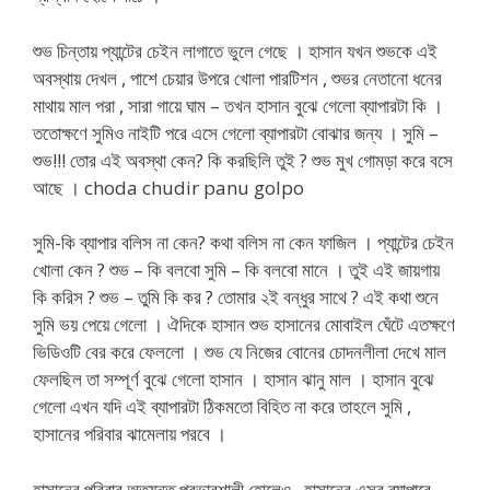
শুভ চিন্তায় প্যান্টের চেইন লাগাতে ভুলে গেছে । হাসান যখন শুভকে এই
অবস্থায় দেখল , পাশে চেয়ার উপরে খোলা পারটিশন , শুভর নেতানো ধনের
মাথায় মাল পরা , সারা গায়ে ঘাম – তখন হাসান বুঝে গেলো ব্যাপারটা কি ।
ততোক্ষণে সুমিও নাইটি পরে এসে গেলো ব্যাপারটা বোঝার জন্য । সুমি –
শুভ!!! তোর এই অবস্থা কেন? কি করছিলি তুই ? শুভ মুখ গোমড়া করে বসে
আছে । choda chudir panu golpo
সুমি-কি ব্যাপার বলিস না কেন? কথা বলিস না কেন ফাজিল । প্যান্টের চেইন
খোলা কেন ? শুভ – কি বলবো সুমি – কি বলবো মানে । তুই এই জায়গায়
কি করিস ? শুভ – তুমি কি কর ? তোমার ২ই বন্ধুর সাথে ? এই কথা শুনে
সুমি ভয় পেয়ে গেলো । ঐদিকে হাসান শুভ হাসানের মোবাইল ঘেঁটে এতক্ষণে
ভিডিওটি বের করে ফেললো । শুভ যে নিজের বোনের চোদনলীলা দেখে মাল
ফেলছিল তা সম্পূর্ণ বুঝে গেলো হাসান । হাসান ঝানু মাল । হাসান বুঝে
গেলো এখন যদি এই ব্যাপারটা ঠিকমতো বিহিত না করে তাহলে সুমি ,
হাসানের পরিবার ঝামেলায় পরবে ।
হাসানের পরিবার অত্যন্ত প্রভাবশালী হোলেও , হাসানের এসব ব্যাপারে