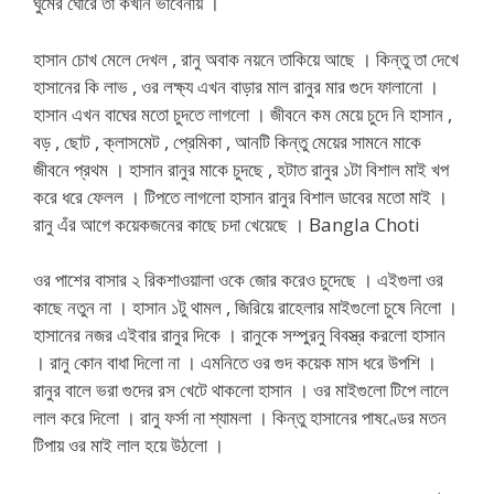
ঘুমের ঘোরে তা কখনি ভাবেনায় ।
হাসান চোখ মেলে দেখল , রানু অবাক নয়নে তাকিয়ে আছে । কিন্তু তা দেখে
হাসানের কি লাভ , ওর লক্ষ্য এখন বাড়ার মাল রানুর মার গুদে ফালানো ।
হাসান এখন বাঘের মতো চুদতে লাগলো । জীবনে কম মেয়ে চুদে নি হাসান ,
বড় , ছোট , ক্লাসমেট , প্রেমিকা , আনটি কিন্তু মেয়ের সামনে মাকে
জীবনে প্রথম । হাসান রানুর মাকে চুদছে , হটাত রানুর ১টা বিশাল মাই খপ
করে ধরে ফেলল । টিপতে লাগলো হাসান রানুর বিশাল ডাবের মতো মাই ।
রানু এঁর আগে কয়েকজনের কাছে চদা খেয়েছে । Bangla Choti
ওর পাশের বাসার ২ রিকশাওয়ালা ওকে জোর করেও চুদেছে । এইগুলা ওর
কাছে নতুন না । হাসান ১টু থামল , জিরিয়ে রাহেলার মাইগুলো চুষে নিলো ।
হাসানের নজর এইবার রানুর দিকে । রানুকে সম্পুরনু বিবস্ত্র করলো হাসান
। রানু কোন বাধা দিলো না । এমনিতে ওর গুদ কয়েক মাস ধরে উপশি ।
রানুর বালে ভরা গুদের রস খেটে থাকলো হাসান । ওর মাইগুলো টিপে লালে
লাল করে দিলো । রানু ফর্সা না শ্যামলা । কিন্তু হাসানের পাষণ্ডের মতন
টিপায় ওর মাই লাল হয়ে উঠলো ।