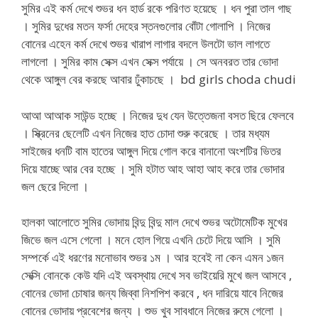
সুমির এই কর্ম দেখে শুভর ধন হার্ড রকে পরিণত হয়েছে । ধন পুরা তাল গাছ
। সুমির দুধের মতন ফর্সা দেহের স্তনগুলোর বোঁটা গোলাপি । নিজের
বোনের এহেন কর্ম দেখে শুভর খারাপ লাগার বদলে উলটো ভাল লাগতে
লাগলো । সুমির কাম সেক্স এখন সেক্স পর্যায়ে । সে অনবরত তার ভোদা
থেকে আঙ্গুল বের করছে আবার ঢুঁকাচছে । bd girls choda chudi
আআ আআক সাউন্ড হচ্ছে । নিজের দুধ যেন উত্তেজনা বসত ছিরে ফেলবে
। স্ক্রিনের ছেলেটি এখন নিজের হাত চোদা শুরু করেছে । তার মধ্যম
সাইজের ধনটি বাম হাতের আঙ্গুল দিয়ে গোল করে বানানো অংশটির ভিতর
দিয়ে যাচ্ছে আর বের হচ্ছে । সুমি হটাত আহ আহা আহ করে তার ভোদার
জল ছেরে দিলো ।
হালকা আলোতে সুমির ভোদায় বিন্দু বিন্দু মাল দেখে শুভর অটোমেটিক মুখের
জিভে জল এসে গেলো । মনে হোল গিয়ে এখনি চেটে দিয়ে আসি । সুমি
সম্পর্কে এই ধরণের মনোভাব শুভর ১ম । আর হবেই না কেন এমন ১জন
সেক্সি বোনকে কেউ যদি এই অবস্থায় দেখে সব ভাইয়েরি মুখে জল আসবে ,
বোনের ভোদা চোষার জন্য জিব্বা নিশপিশ করবে , ধন দারিয়ে যাবে নিজের
বোনের ভোদায় প্রবেশের জন্য । শুভ খুব সাবধানে নিজের রুমে গেলো ।