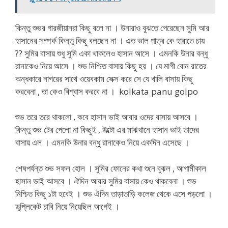
কিন্তু শুভর গারজীয়ানরা কিছু বলে না । উনারাও বুঝতে পেরেছেন সুমি আর
হাসানের সম্পর্ক কিন্তু কিছু বলছেন না । এত ভাল পাত্র কে হারাতে চায়
?? সুমির বাসায় শুধু সুমি একা থাকলেও হাসান আসে । এমনকি উনার বন্ধু
রানাকেও নিয়ে আসে । শুভ নিশ্চিত বাসায় কিছু হয় । যে মাগী বোন রাতের
অন্ধকারে নাগরের সাথে ওয়েবকাম সেক্স করে সে যে খালি বাসায় কিছু
করবেনা , তা কেও বিশ্বাস করবে না । kolkata panu golpo
শুভ তরে তরে থাকলো , কবে হাসান ভাই আবার ওদের বাসায় আসবে ।
কিন্তু শুভ টের পেলো না কিছুই , উল্টো এর মাঝখানে হাসান ভাই তাদের
বাসায় এল । এমনকি উনার বন্ধু রানাকেও নিয়ে একদিন এসেছে ।
শেষপর্যন্ত শুভ সফল হোল । সুমির ফোনের কথা শুনে বুঝল , আগামীকাল
হাসান ভাই আসবে । ঐদিন আবার সুমির বাসায় কেও থাকবেনা । শুভ
নিশ্চিত কিছু ১টা হবেই । শুভ ঐদিন তাড়াতাড়ি কলেজ থেকে এসে পড়লো ।
ডুপ্লিকেট চাবি নিয়ে নিয়েছিল আগেই ।