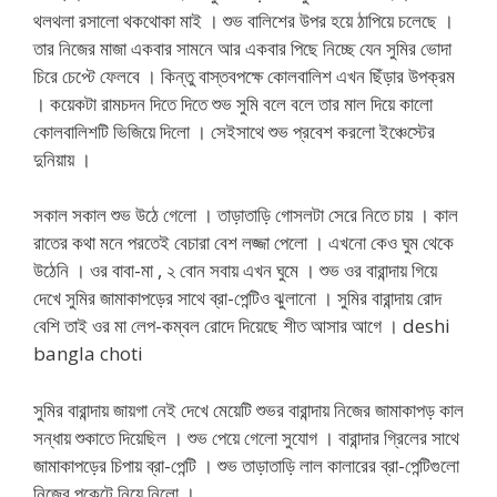
থলথলা রসালো থকথোকা মাই । শুভ বালিশের উপর হয়ে ঠাপিয়ে চলেছে ।
তার নিজের মাজা একবার সামনে আর একবার পিছে নিচ্ছে যেন সুমির ভোদা
চিরে চেপ্টে ফেলবে । কিন্তু বাস্তবপক্ষে কোলবালিশ এখন ছিঁড়ার উপক্রম
। কয়েকটা রামচদন দিতে দিতে শুভ সুমি বলে বলে তার মাল দিয়ে কালো
কোলবালিশটি ভিজিয়ে দিলো । সেইসাথে শুভ প্রবেশ করলো ইঞ্চেস্টের
দুনিয়ায় ।
সকাল সকাল শুভ উঠে গেলো । তাড়াতাড়ি গোসলটা সেরে নিতে চায় । কাল
রাতের কথা মনে পরতেই বেচারা বেশ লজ্জা পেলো । এখনো কেও ঘুম থেকে
উঠেনি । ওর বাবা-মা , ২ বোন সবায় এখন ঘুমে । শুভ ওর বারান্দায় গিয়ে
দেখে সুমির জামাকাপড়ের সাথে ব্রা-পেন্টিও ঝুলানো । সুমির বারান্দায় রোদ
বেশি তাই ওর মা লেপ-কম্বল রোদে দিয়েছে শীত আসার আগে । deshi
bangla choti
সুমির বারান্দায় জায়গা নেই দেখে মেয়েটি শুভর বারান্দায় নিজের জামাকাপড় কাল
সন্ধায় শুকাতে দিয়েছিল । শুভ পেয়ে গেলো সুযোগ । বারান্দার গ্রিলের সাথে
জামাকাপড়ের চিপায় ব্রা-পেন্টি । শুভ তাড়াতাড়ি লাল কালারের ব্রা-পেন্টিগুলো
নিজের পকেটে নিয়ে নিলো ।