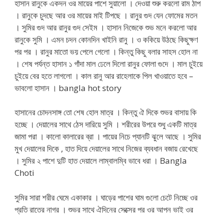
হাসান রানুকে একদন ওর মায়ের পাশে সুয়ালো । দেওয়া শুরু করলো রাম ঠাপ
। রানুকে চুদছে আর ওর মায়ের মাই টিপছে । রানুর গুদ যেন ফোমের মতন
। সুমির গুদ আর রানুর গুদ সেইম । হাসান নিজেকে শুভ মনে করলো আর
রানুকে সুমি । এমন চদন কোনদিন খাইনি রানু । ও ককিয়ে উঠছে কিছুক্ষণ
পর পর । রানুর মাতো ভয় পেলে গেলো । কিন্তু কিছু বলার সাহস হোল না
। শেষ পর্যন্ত হাসান ১ গাঁদা মাল ঢেলে দিলো রানুর ফোলা গুদে । মাল চুইয়ে
চুইয়ে বের হতে লাগলো । কাল রানু আর রাহেলাকে পিল খাওয়াতে হবে –
ভাবলো হাসান । bangla hot story
হাসানের চোদনসাঙ্গ তো শেষ হোল মাত্র । কিন্তু ঐ দিকে শুভর বাসায় কি
হচ্ছে । দেয়ালের সাথে ঠেস দারিয়ে সুমি । শরীরের উপরে শুধু একটি মাত্র
জামা পরা । কালো কালারের ব্রা । পায়ের নিচে প্যানটি ঝুলে আছে । সুমির
মুখ দেয়ালের দিকে , হাত দিয়ে দেয়ালের সাথে নিজের ব্যবধান বজায় রেখেছে
। সুমির ২ পাশে দুটি হাত দেয়ালে লাম্বালম্বি ভাবে ধরা । Bangla
Choti
সুমির সারা শরীর ঘেমে একাকার । ঘাড়ের পাশের ঘাম গুলো চেটে নিচ্ছে ওর
প্রতি রাতের নাগর । শুভর সাথে ঐদিনের সেক্সের পর ওর আপন ভাই ওর