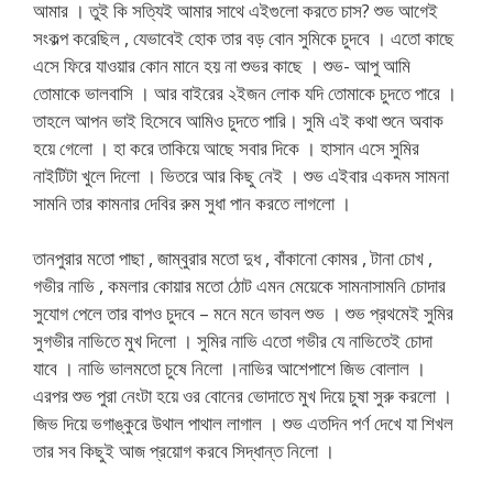
আমার । তুই কি সত্যিই আমার সাথে এইগুলো করতে চাস? শুভ আগেই
সংকল্প করেছিল , যেভাবেই হোক তার বড় বোন সুমিকে চুদবে । এতো কাছে
এসে ফিরে যাওয়ার কোন মানে হয় না শুভর কাছে । শুভ- আপু আমি
তোমাকে ভালবাসি । আর বাইরের ২ইজন লোক যদি তোমাকে চুদতে পারে ।
তাহলে আপন ভাই হিসেবে আমিও চুদতে পারি। সুমি এই কথা শুনে অবাক
হয়ে গেলো । হা করে তাকিয়ে আছে সবার দিকে । হাসান এসে সুমির
নাইটিটা খুলে দিলো । ভিতরে আর কিছু নেই । শুভ এইবার একদম সামনা
সামনি তার কামনার দেবির রুম সুধা পান করতে লাগলো ।
তানপুরার মতো পাছা , জাম্বুরার মতো দুধ , বাঁকানো কোমর , টানা চোখ ,
গভীর নাভি , কমলার কোয়ার মতো ঠোট এমন মেয়েকে সামনাসামনি চোদার
সুযোগ পেলে তার বাপও চুদবে – মনে মনে ভাবল শুভ । শুভ প্রথমেই সুমির
সুগভীর নাভিতে মুখ দিলো । সুমির নাভি এতো গভীর যে নাভিতেই চোদা
যাবে । নাভি ভালমতো চুষে নিলো ।নাভির আশেপাশে জিভ বোলাল ।
এরপর শুভ পুরা নেংটা হয়ে ওর বোনের ভোদাতে মুখ দিয়ে চুষা সুরু করলো ।
জিভ দিয়ে ভগাঙ্কুরে উথাল পাথাল লাগাল । শুভ এতদিন পর্ণ দেখে যা শিখল
তার সব কিছুই আজ প্রয়োগ করবে সিদ্ধান্ত নিলো ।