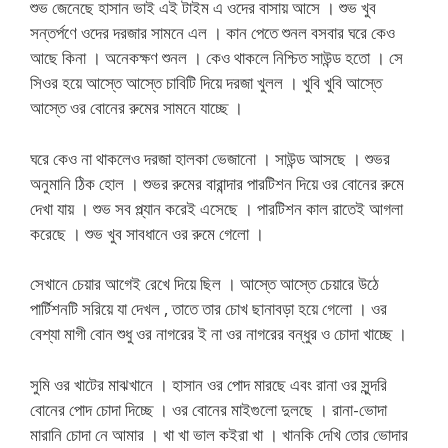
শুভ জেনেছে হাসান ভাই এই টাইম এ ওদের বাসায় আসে । শুভ খুব
সন্তর্পণে ওদের দরজার সামনে এল । কান পেতে শুনল বসবার ঘরে কেও
আছে কিনা । অনেকক্ষণ শুনল । কেও থাকলে নিশ্চিত সাউন্ড হতো । সে
সিওর হয়ে আস্তে আস্তে চাবিটি দিয়ে দরজা খুলল । খুবি খুবি আস্তে
আস্তে ওর বোনের রুমের সামনে যাচ্ছে ।
ঘরে কেও না থাকলেও দরজা হালকা ভেজানো । সাউন্ড আসছে । শুভর
অনুমানি ঠিক হোল । শুভর রুমের বারান্দার পারটিশন দিয়ে ওর বোনের রুমে
দেখা যায় । শুভ সব প্ল্যান করেই এসেছে । পারটিশন কাল রাতেই আগলা
করেছে । শুভ খুব সাবধানে ওর রুমে গেলো ।
সেখানে চেয়ার আগেই রেখে দিয়ে ছিল । আস্তে আস্তে চেয়ারে উঠে
পার্টিশনটি সরিয়ে যা দেখল , তাতে তার চোখ ছানাবড়া হয়ে গেলো । ওর
বেশ্যা মাগী বোন শুধু ওর নাগরের ই না ওর নাগরের বন্ধুর ও চোদা খাচ্ছে ।
সুমি ওর খাটের মাঝখানে । হাসান ওর পোদ মারছে এবং রানা ওর সুন্দরি
বোনের পোদ চোদা দিচ্ছে । ওর বোনের মাইগুলো দুলছে । রানা-ভোদা
মারানি চোদা নে আমার । খা খা ভাল কইরা খা । খানকি দেখি তোর ভোদার