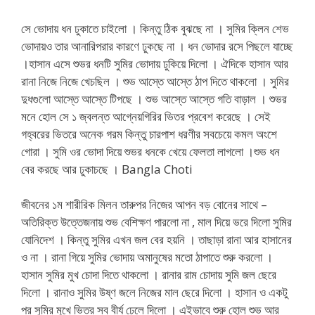
সে ভোদায় ধন ঢুকাতে চাইলো । কিন্তু ঠিক বুঝছে না । সুমির ক্লিন শেভ
ভোদায়ও তার আনারিপরার কারণে ঢুকছে না । ধন ভোদার রসে পিছলে যাচ্ছে
।হাসান এসে শুভর ধনটি সুমির ভোদায় ঢুকিয়ে দিলো । ঐদিকে হাসান আর
রানা নিজে নিজে খেচছিল । শুভ আস্তে আস্তে ঠাপ দিতে থাকলো । সুমির
দুধগুলো আস্তে আস্তে টিপছে । শুভ আস্তে আস্তে গতি বাড়াল । শুভর
মনে হোল সে ১ জ্বলন্ত আগ্নেয়গিরির ভিতর প্রবেশ করেছে । সেই
গহ্বরের ভিতরে অনেক গরম কিন্তু চারপাশ ধরণীর সবচেয়ে কমল অংশে
গোরা । সুমি ওর ভোদা দিয়ে শুভর ধনকে খেয়ে ফেলতা লাগলো ।শুভ ধন
বের করছে আর ঢুকাচছে । Bangla Choti
জীবনের ১ম শারীরিক মিলন তারুপর নিজের আপন বড় বোনের সাথে –
অতিরিক্ত উত্তেজনায় শুভ বেশিক্ষণ পারলো না , মাল দিয়ে ভরে দিলো সুমির
যোনিদেশ । কিন্তু সুমির এখন জল বের হয়নি । তাছাড়া রানা আর হাসানের
ও না । রানা গিয়ে সুমির ভোদায় অমানুষের মতো ঠাপাতে শুরু করলো ।
হাসান সুমির মুখ চোদা দিতে থাকলো । রানার রাম চোদায় সুমি জল ছেরে
দিলো । রানাও সুমির উষ্ণ জলে নিজের মাল ছেরে দিলো । হাসান ও একটু
পর সুমির মুখে ভিতর সব বীর্য ঢেলে দিলো । এইভাবে শুরু হোল শুভ আর