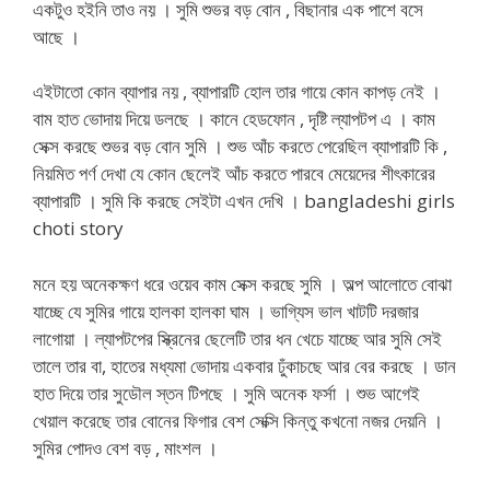
একটুও হইনি তাও নয় । সুমি শুভর বড় বোন , বিছানার এক পাশে বসে
আছে ।
এইটাতো কোন ব্যাপার নয় , ব্যাপারটি হোল তার গায়ে কোন কাপড় নেই ।
বাম হাত ভোদায় দিয়ে ডলছে । কানে হেডফোন , দৃষ্টি ল্যাপটপ এ । কাম
সেক্স করছে শুভর বড় বোন সুমি । শুভ আঁচ করতে পেরেছিল ব্যাপারটি কি ,
নিয়মিত পর্ণ দেখা যে কোন ছেলেই আঁচ করতে পারবে মেয়েদের শীৎকারের
ব্যাপারটি । সুমি কি করছে সেইটা এখন দেখি । bangladeshi girls
choti story
মনে হয় অনেকক্ষণ ধরে ওয়েব কাম সেক্স করছে সুমি । অল্প আলোতে বোঝা
যাচ্ছে যে সুমির গায়ে হালকা হালকা ঘাম । ভাগ্যিস ভাল খাটটি দরজার
লাগোয়া । ল্যাপটপের স্ক্রিনের ছেলেটি তার ধন খেচে যাচ্ছে আর সুমি সেই
তালে তার বা, হাতের মধ্যমা ভোদায় একবার ঢুঁকাচছে আর বের করছে । ডান
হাত দিয়ে তার সুডৌল স্তন টিপছে । সুমি অনেক ফর্সা । শুভ আগেই
খেয়াল করেছে তার বোনের ফিগার বেশ সেক্সি কিন্তু কখনো নজর দেয়নি ।
সুমির পোদও বেশ বড় , মাংশল ।