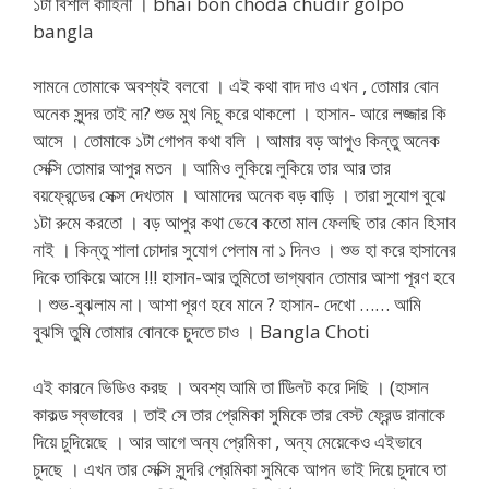
১টা বিশাল কাহিনী । bhai bon choda chudir golpo
bangla
সামনে তোমাকে অবশ্যই বলবো । এই কথা বাদ দাও এখন , তোমার বোন
অনেক সুন্দর তাই না? শুভ মুখ নিচু করে থাকলো । হাসান- আরে লজ্জার কি
আসে । তোমাকে ১টা গোপন কথা বলি । আমার বড় আপুও কিন্তু অনেক
সেক্সি তোমার আপুর মতন । আমিও লুকিয়ে লুকিয়ে তার আর তার
বয়ফ্রেন্ডের সেক্স দেখতাম । আমাদের অনেক বড় বাড়ি । তারা সুযোগ বুঝে
১টা রুমে করতো । বড় আপুর কথা ভেবে কতো মাল ফেলছি তার কোন হিসাব
নাই । কিন্তু শালা চোদার সুযোগ পেলাম না ১ দিনও । শুভ হা করে হাসানের
দিকে তাকিয়ে আসে !!! হাসান-আর তুমিতো ভাগ্যবান তোমার আশা পূরণ হবে
। শুভ-বুঝলাম না। আশা পূরণ হবে মানে ? হাসান- দেখো …… আমি
বুঝসি তুমি তোমার বোনকে চুদতে চাও । Bangla Choti
এই কারনে ভিডিও করছ । অবশ্য আমি তা ডিিলট করে দিছি । (হাসান
কাকল্ড স্বভাবের । তাই সে তার প্রেমিকা সুমিকে তার বেস্ট ফ্রেন্ড রানাকে
দিয়ে চুদিয়েছে । আর আগে অন্য প্রেমিকা , অন্য মেয়েকেও এইভাবে
চুদছে । এখন তার সেক্সি সুন্দরি প্রেমিকা সুমিকে আপন ভাই দিয়ে চুদাবে তা