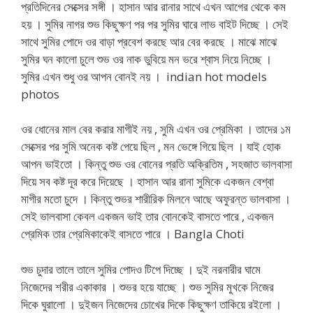
প্রতিদিনের সেক্সের সঙ্গী । হাসান আর রানার সাথে এখন আগের থেকে কম
হয় । সুমির নাগর শুভ কিছুক্ষণ পর পর সুমির ঘারে লাভ বাইট দিচ্ছে । সেই
সাথে সুমির পোদে ওর বাড়া প্রবেশ করছে আর বের করছে । মাঝে মাঝে
সুমির ঘন কালো চুলে শুভ ওর নাক ডুবিয়ে মন ভরে শ্বাস নিয়ে নিচ্ছে ।
সুমির এখন শুধু ওর আপন বোনই নয় । indian hot models
photos
ওর ধোনের মাল বের করার মাগীই নয় , সুমি এখন ওর প্রেমিকা । তাদের ১ম
সেক্সের পর সুমি অনেক কষ্ট পেয়ে ছিল , মন ভেঙ্গে গিয়ে ছিল । যাই হোক
আপন ভাইতো । কিন্তু শুভ ওর বোনের প্রতি অক্রিতিম , সহজাত ভালবাসা
দিয়ে সব কষ্ট দূর করে দিয়েছে । হাসান আর রানা সুমিকে একজন বেশ্বা
মাগীর মতো চুদে । কিন্তু শুভর শারীরিক মিলনে আছে অফুরন্ত ভালবাসা ।
সেই ভালবাসা কেবল একজন ভাই তার বোনকেই বাসতে পারে , একজন
প্রেমিক তার প্রেমিকাকেই বাসতে পারে । Bangla Choti
শুভ চুদার তালে তালে সুমির পোদও টিপে দিচ্ছে । দুই নরনারীর ঘামে
নিজেদের শরীর একাকার । শুভর হয়ে যাচ্ছে । শুভ সুমির মুখকে নিজের
দিকে ঘুরালো । দুইজন নিজেদের চোখের দিকে কিছুক্ষণ তাকিয়ে রইলো ।