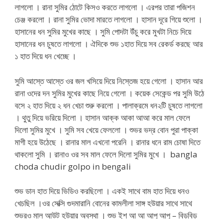
লাগলো । রানা সুমির ঠোটে কিসও করতে লাগলো । এরপর তারা পজিশন
চেঞ্জ করলো । রানা সুমির ভোদা মারতে লাগলো । হাসান দূরে গিয়ে শুলো ।
হাসানের ধন সুমির মুখের কাছে । সুমি পোদটা উঁচু করে মুখটা নিচে দিয়ে
হাসানের ধন চুষতে লাগলো । ঐদিকে শুভ ১হাত দিয়ে সব রেকর্ড করছে আর
১ হাত দিয়ে ধন খেচ্ছে ।
সুমি আস্তে আস্তে ওর জল খসিয়ে দিয়ে নিস্তেজ হয়ে গেলো । হাসান আর
রানা ওদের দন সুমির মুখের কাছে নিয়ে গেলো । কয়েক সেকেন্ড পর সুমি উঠে
বসে ২ হাত দিয়ে ২ ধন খেচা শুরু করলো । পালাক্রমে ধন২টি চুষতে লাগলো
। থুতু দিয়ে ভরিয়ে দিলো । হাসান আক্ক আকা আআ করে মাল ফেলে
দিলো সুমির মুখে । সুমি সব খেয়ে ফেললো । শুভর ভদ্র বোন পুরা পাক্কা
মাগী হয়ে উঠেছে । রানার মাল এখনো পরেনি । রানার ধনে রাম চোষা দিতে
থাকলো সুমি । রানাও ওর সব মাল ফেলে দিলো সুমির মুখে । bangla
choda chudir golpo in bengali
শুভ ডান হাত দিয়ে ভিডিও করছিলো । একই সাথে বাম হাত দিয়ে ধনও
খেচছিল ।ওর সেক্সি গুদমারানি বোনের কামলীলা সাঙ্গ হউয়ার সাথে সাথে
শুভরও মাল আউট হউয়ার অবস্থা । শুভ ইশ আ আ আপু আপু – বিড়বিড়