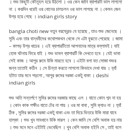
। শুভ কিছুটা কৌতূহল হয়ে উঠলো । ওর কেন জানি ব্যাপারটা ভাল লাগলো
না । কয়দিন ধরেই ওর বোনের চালচলন ওর ভাল লাগছে না । কেমন জেন
উগ্র হয়ে গেছে । indian girls story
bangla choti new নতুন বয়ফ্রেন্ড যে হয়েছে , তাও শুভ জেনেছে ।
সুমি এবং তার বান্ধবীদের কথোপকথন থেকে সে এটা বুঝতে পেরেছে । জামা
– কাপড় উগ্র ধাচের । এই ব্যাপারটিতো আপনাদের মাত্র বল্লামই। যাই
হোক ঘটনায় ফিরে যাই । শুভ ভাবল ব্যাপারটি কি দেখতে হবে । যেই ভাবা
সেই কাজ । আপুর রুমে উকি মারতে হবে । এইটা বলা যত সোজা শুভর
জন্য ততোই কঠিন । সে চিন্তা করতে লাগলো কিভাবে দেখা যায় । হ্যাঁ
হটাত তার মনে পড়লো , আপুর রুমের দরজা একটু বাকা । deshi
indian girls
শুভ অতি সন্তর্পণে সুমির রুমের দরজার কাছে এল । যাতে কোন শব্দ না হয়
। কোন কাক পক্ষীও যাতে টের না পায় । ওর মা বাবা , সুমি ক্যাও না । হ্যাঁ
ঠিক , সুমির রুমের দরজা একটু বাকা এবং তা দিয়ে ভিতরে উকি মারা যাবে
হাল্কা । শুভ খুব সাবধানে উকি মারল । কেন জানি সে বেশি অবাক হয় নায়
। শুভ মনে মনে এইটাই ভেবেছিল । খুব বেশি অবাক হইনি সে , তাই বলে