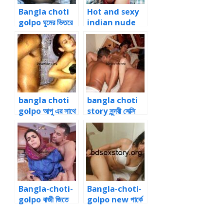
Bangla choti
Hot and sexy
golpo ঘুমের ভিতরে
indian nude
জোর করে বোনের পাছা
girls boobs
চুদলাম
photo leaked
bangla choti
bangla choti
golpo আপু এর সাথে
story সুন্দরী সেক্সি
বাথরুমে একসাথে
বউয়ের সাথে অদল বদল
panu golpo
করে বন্ধুর বউকে নিয়ে
গ্রুপ সেক্স
Bangla-choti-
Bangla-choti-
golpo বাজী জিতে
golpo new পার্কে
জোর করে বন্ধুর বউ এর
ঘুরতে গিয়ে শালীর নরম