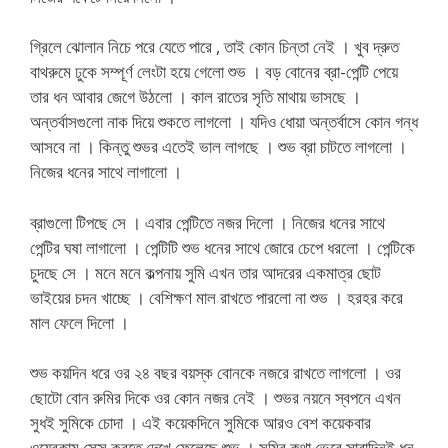
গ্রিলে ঝোলান নিচে পরে যেতে পারে , তাই কোন চিন্তা নেই । খুব দ্রুত
বাথরুমে ঢুকে সম্পূর্ণ লেংটা হয়ে গেলো শুভ । বড় বোনের ব্রা-পেন্টি পেয়ে
তার ধন আবার জেগে উঠলো । কাল রাতের সৃতি মাথায় ভাসছে ।
অন্তর্বাসগুলো নাক দিয়ে শুকতে লাগলো । যদিও ধোয়া অন্তর্বাসে কোন গন্ধ
আসবে না । কিন্তু শুভর এতেই ভাল লাগছে । শুভ ব্রা চাটতে লাগলো ।
নিজের ধনের সাথে লাগালো ।
ব্রাগুলো টিপছে সে । এবার পেন্টিতে নজর দিলো । নিজের ধনের সাথে
পেন্টির ঘষা লাগালো । পেন্টিটি শুভ ধনের সাথে জোরে চেপে ধরলো । পেন্টিকে
চুদছে সে । মনে মনে কল্পনায় সুমি এখন তার আদরের একমাত্র ছোট
ভাইয়ের চদন খাচ্ছে । বেশিক্ষণ মাল রাখতে পারলো না শুভ । হরহর করে
মাল ফেলে দিলো ।
শুভ কয়দিন ধরে ওর ২৪ বছর বয়স্ক বোনকে নজরে রাখতে লাগলো । ওর
ছোটো বোন রুমির দিকে ওর কোন নজর নেই । শুভর নয়নে স্বপনে এখন
সুধই সুমিকে চোদা । এই কয়েকদিনে সুমিকে আরও বেশ কয়েকবার
ওয়েবকাম সেক্স করতে দেখে ফেলেছে শুভ । সুমির কথা ভেবে সারাদিনই ধন