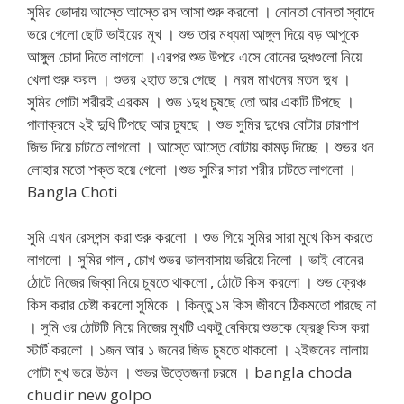
সুমির ভোদায় আস্তে আস্তে রস আসা শুরু করলো । নোনতা নোনতা স্বাদে
ভরে গেলো ছোট ভাইয়ের মুখ । শুভ তার মধ্যমা আঙ্গুল দিয়ে বড় আপুকে
আঙ্গুল চোদা দিতে লাগলো ।এরপর শুভ উপরে এসে বোনের দুধগুলো নিয়ে
খেলা শুরু করল । শুভর ২হাত ভরে গেছে । নরম মাখনের মতন দুধ ।
সুমির গোটা শরীরই এরকম । শুভ ১দুধ চুষছে তো আর একটি টিপছে ।
পালাক্রমে ২ই দুধি টিপছে আর চুষছে । শুভ সুমির দুধের বোটার চারপাশ
জিভ দিয়ে চাটতে লাগলো । আস্তে আস্তে বোটায় কামড় দিচ্ছে । শুভর ধন
লোহার মতো শক্ত হয়ে গেলো ।শুভ সুমির সারা শরীর চাটতে লাগলো ।
Bangla Choti
সুমি এখন রেসপন্স করা শুরু করলো । শুভ গিয়ে সুমির সারা মুখে কিস করতে
লাগলো । সুমির গাল , চোখ শুভর ভালবাসায় ভরিয়ে দিলো । ভাই বোনের
ঠোটে নিজের জিব্বা নিয়ে চুষতে থাকলো , ঠোটে কিস করলো । শুভ ফ্রেঞ্চ
কিস করার চেষ্টা করলো সুমিকে । কিন্তু ১ম কিস জীবনে ঠিকমতো পারছে না
। সুমি ওর ঠোটটি নিয়ে নিজের মুখটি একটু বেকিয়ে শুভকে ফ্রেঞ্ছ কিস করা
স্টার্ট করলো । ১জন আর ১ জনের জিভ চুষতে থাকলো । ২ইজনের লালায়
গোটা মুখ ভরে উঠল । শুভর উত্তেজনা চরমে । bangla choda
chudir new golpo