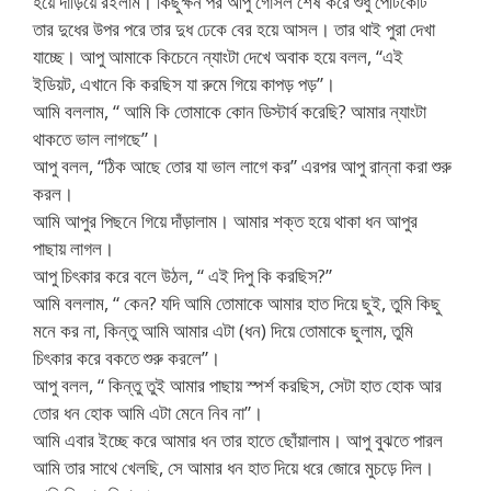
হয়ে দাড়িয়ে রইলাম। কিছুক্ষন পর আপু গোসল শেষ করে শুধু পেটিকোট
তার দুধের উপর পরে তার দুধ ঢেকে বের হয়ে আসল। তার থাই পুরা দেখা
যাচ্ছে। আপু আমাকে কিচেনে ন্যাংটা দেখে অবাক হয়ে বলল, “এই
ইডিয়ট, এখানে কি করছিস যা রুমে গিয়ে কাপড় পড়”।
আমি বললাম, “ আমি কি তোমাকে কোন ডিস্টার্ব করেছি? আমার ন্যাংটা
থাকতে ভাল লাগছে”।
আপু বলল, “ঠিক আছে তোর যা ভাল লাগে কর” এরপর আপু রান্না করা শুরু
করল।
আমি আপুর পিছনে গিয়ে দাঁড়ালাম। আমার শক্ত হয়ে থাকা ধন আপুর
পাছায় লাগল।
আপু চিৎকার করে বলে উঠল, “ এই দিপু কি করছিস?”
আমি বললাম, “ কেন? যদি আমি তোমাকে আমার হাত দিয়ে ছুই, তুমি কিছু
মনে কর না, কিন্তু আমি আমার এটা (ধন) দিয়ে তোমাকে ছুলাম, তুমি
চিৎকার করে বকতে শুরু করলে”।
আপু বলল, “ কিন্তু তুই আমার পাছায় স্পর্শ করছিস, সেটা হাত হোক আর
তোর ধন হোক আমি এটা মেনে নিব না”।
আমি এবার ইচ্ছে করে আমার ধন তার হাতে ছোঁয়ালাম। আপু বুঝতে পারল
আমি তার সাথে খেলছি, সে আমার ধন হাত দিয়ে ধরে জোরে মুচড়ে দিল।