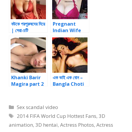
বউকে পরপুরুষদের দিয়ে
Pregnant
| সেরা-চটি
Indian Wife
Fucking
Chudai
Khanki Barir
এক ভাই এক বোন –
Magira part 2
Bangla Choti
Story
Categories
Sex scandal video
Tags
2014 FIFA World Cup Hottest Fans
,
3D
animation
,
3D hentai
,
Actress Photos
,
Actress