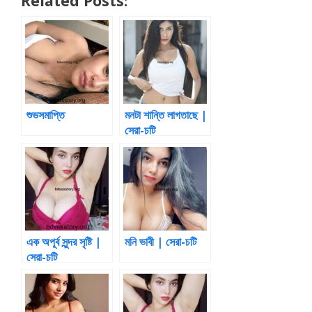
Related Posts:
শুভসমাপ্তি
মনটা শান্তি লাগতাছে |
সেরা-চটি
এক অপূর্ব সুন্দর সৃষ্টি |
মনি ভাবী | সেরা-চটি
সেরা-চটি