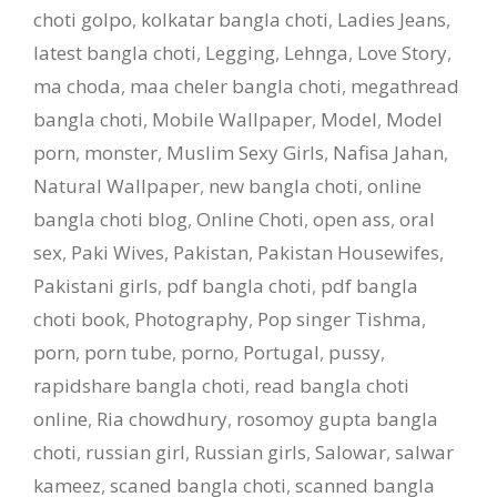
choti golpo
,
kolkatar bangla choti
,
Ladies Jeans
,
latest bangla choti
,
Legging
,
Lehnga
,
Love Story
,
ma choda
,
maa cheler bangla choti
,
megathread
bangla choti
,
Mobile Wallpaper
,
Model
,
Model
porn
,
monster
,
Muslim Sexy Girls
,
Nafisa Jahan
,
Natural Wallpaper
,
new bangla choti
,
online
bangla choti blog
,
Online Choti
,
open ass
,
oral
sex
,
Paki Wives
,
Pakistan
,
Pakistan Housewifes
,
Pakistani girls
,
pdf bangla choti
,
pdf bangla
choti book
,
Photography
,
Pop singer Tishma
,
porn
,
porn tube
,
porno
,
Portugal
,
pussy
,
rapidshare bangla choti
,
read bangla choti
online
,
Ria chowdhury
,
rosomoy gupta bangla
choti
,
russian girl
,
Russian girls
,
Salowar
,
salwar
kameez
,
scaned bangla choti
,
scanned bangla