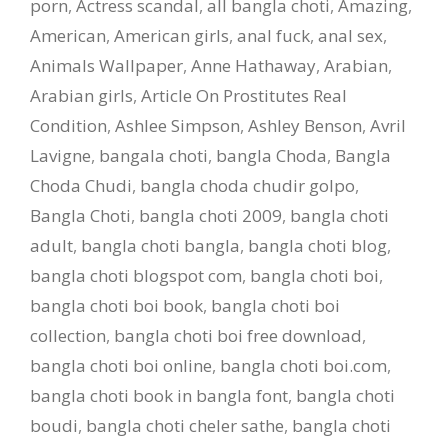
porn
,
Actress scandal
,
all bangla choti
,
Amazing
,
American
,
American girls
,
anal fuck
,
anal sex
,
Animals Wallpaper
,
Anne Hathaway
,
Arabian
,
Arabian girls
,
Article On Prostitutes Real
Condition
,
Ashlee Simpson
,
Ashley Benson
,
Avril
Lavigne
,
bangala choti
,
bangla Choda
,
Bangla
Choda Chudi
,
bangla choda chudir golpo
,
Bangla Choti
,
bangla choti 2009
,
bangla choti
adult
,
bangla choti bangla
,
bangla choti blog
,
bangla choti blogspot com
,
bangla choti boi
,
bangla choti boi book
,
bangla choti boi
collection
,
bangla choti boi free download
,
bangla choti boi online
,
bangla choti boi.com
,
bangla choti book in bangla font
,
bangla choti
boudi
,
bangla choti cheler sathe
,
bangla choti