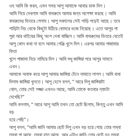
ওহ আমি কি করব, এমন সময় আপু আমাকে আবার ডাক দিল।
আমি গিয়ে দেখলাম আমি বাথরুমে আমার জন্য অপেক্ষা করছে। আমি
বাথরুমের ভিতরে গেলাম। আপু সকালের সেই শাড়ি পড়েই আছে। তবে
শাড়িটা নিচ থেকে কিছুটা উঠিয়ে কোমরে গুজে নিয়েছে। এতে আপুর পা
পুরা আর থাইয়ের কিছু অংশ দেখা যাচ্ছিল। আমি বাথরুমের ভিতরে যেতেই
আপু কোন কথা না বলে আমার গেঞ্জি খুলে দিল। এরপর আমার পাজামার
ফিতা
খুলে পাজামা নিচে নামিয়ে দিল। আমি শুধু জাঙ্গিয়া পরে আপুর সামনে
এখন।
আমাকে অবাক করে আপু আমার জাঙ্গিয়া টেনে নামাতে লাগল। আমি বাধা
দিলাম জাঙ্গিয়া খুলতে। আপু হেসে বলল, “ আরে দিপু জাঙ্গিয়াটা
খোল, তোর সেই লজ্জা এখনও আছে, আমি তোকে কতবার ন্যাংটা
দেখেছি?”
আমি বললাম, “ আরে আপু আমি তখন তো ছোট ছিলাম, কিন্তু এখন আমি
বড়
হয়ে গেছি”।
আপু বলল, “আমি জানি আমার ছোট দিপু এখন বড় হয়ে গেছে তোর লম্বা
লম্বা পা আছে, লম্বা হাত আছে, আর এটাও জানি তোর ছোট নুনু লম্বা