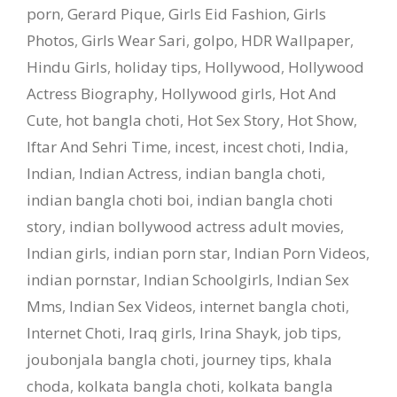
porn
,
Gerard Pique
,
Girls Eid Fashion
,
Girls
Photos
,
Girls Wear Sari
,
golpo
,
HDR Wallpaper
,
Hindu Girls
,
holiday tips
,
Hollywood
,
Hollywood
Actress Biography
,
Hollywood girls
,
Hot And
Cute
,
hot bangla choti
,
Hot Sex Story
,
Hot Show
,
Iftar And Sehri Time
,
incest
,
incest choti
,
India
,
Indian
,
Indian Actress
,
indian bangla choti
,
indian bangla choti boi
,
indian bangla choti
story
,
indian bollywood actress adult movies
,
Indian girls
,
indian porn star
,
Indian Porn Videos
,
indian pornstar
,
Indian Schoolgirls
,
Indian Sex
Mms
,
Indian Sex Videos
,
internet bangla choti
,
Internet Choti
,
Iraq girls
,
Irina Shayk
,
job tips
,
joubonjala bangla choti
,
journey tips
,
khala
choda
,
kolkata bangla choti
,
kolkata bangla