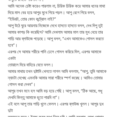
আমি অনেক চেষ্টা করেও পারলাম না, চিরিক চিরিক করে আমার ধনের মাথা
দিয়ে মাল বের হয়ে আপুর মুখে গিয়ে পড়ল। আপু রেগে গিয়ে বলল,
“ইডিয়ট, তোর কোন কন্ট্রোল নাই?”
আপু উঠে ঘুরে আয়নায় নিজেকে দেখে হাসতে হাসতে বলল, দেখ দিপু তুই
আমার কাপড় কি করেছিস? আমি দেখলাম আমার মাল তার মুখ বেয়ে তার
শাড়ি আর ব্লাউজে পড়েছে। আপু বলল, “এখন আমাকেও গোসল করতে
হবে”।
এরপর সে আমার শরীরে পানি ঢেলে গোসল করিয়ে দিল, এরপর আমাকে
একটা
তোয়ালে দিয়ে বাহিরে যেতে বলল।
আমার মাথায় তখন দুষ্টামি খেলতে লাগল আমি বললাম, “আপু, তুমি আমাকে
ন্যাংটা দেখেছ এমনকি আমার সারা শরীরে স্পর্শ করেছ। আমিও তোমার
গোসল করা দেখব”।
আপুর তখন মনে হল আমি বড় হয়ে গেছি। আপু বলল, “ঠিক আছে, শুধু
দেখবি কিন্তু আমাকে ছুতে পারবি না”।
এই বলে আপু তার শাড়ি খুলে ফেলল। এরপর ব্লাউজ খুলল। আপুর দুধ
দুটা
অসম্ভব সুন্দর। ইচ্ছে করল মুখে নিয়ে চুষি। আমি বললাম, আপু তোমার