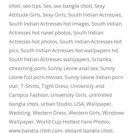
choti
,
seo tips
,
Sex
,
sex bangla choti
,
Sexy
Attitude Girls
,
Sexy Girls
,
South Indian Actresses
,
South Indian Actresses hot images
,
South Indian
Actresses hot navel photos
,
South Indian
Actresses hot photos
,
South Indian Actresses hot
pics
,
South Indian Actresses hot wallpapers hd
,
South Indian Actresses wallpapers
,
Srilanka
,
streaming porn
,
Sunny Leone anal sex
,
Sunny
Leone full porn movies
,
Sunny Leone indian porn
star
,
T-Shirts
,
Tight Dress
,
University and
Campus Fashion
,
University Girls
,
unlimited
bangla choti
,
urban Studio
,
USA
,
Wallpaper
,
Wedding
,
Western Dress
,
Western Girls
,
Windows
Wallpaper
,
World Cup Hottest Fans Photos
,
www.bangla choti.com
,
xboard bangla choti
,