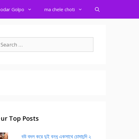
odar Golpo
ma chele choti
earch
r:
ur Top Posts
বউ বদল করে দুই বন্ধু একসাথে চোদাচুদি ২