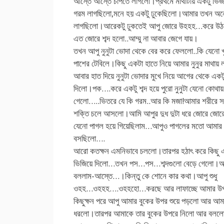
আস্তে আস্তে চাপতে লাগলো।প্রথমে মাথাটায় একটু ভি
গরম লাগছিলো,মনে হয় একটু ঢুকেছিলো।আমার তখন অন
লাগছিলো।আরেকটু ঢুকতেই আপু জোরে উহহহ…করে উঠল
এত জোরে শব্দ হলো..আম্মু না আবার জেগে যায়।
তখন আপু নুনুটা ভোদা থেকে বের করে ফেললো..কি যেনো 
পাশের টেবিলে।কিছু একটা হাতে নিয়ে আমার নুনুর মাথায়
আবার হাত দিয়ে নুনুটা ভোদার মুখে নিয়ে আগের থেকে একট
দিলো।পক….করে একটু শব্দ হয়ে পুরো নুনুটা যেনো কোথায়
গেলো…..ভিতরে যে কি গরম..আর কি মজা!আমার শরীরে স
শক্তি চলে আসলো।আমি আপুর দুধ দুটা ধরে জোরে জোর
যেনো পাগল হয়ে গিয়েছিলাম…আপুও পাগলের মতো আমা
বসছিলো….
আরো কতক্ষন এমনিভাবে চললো।তারপর হঠাৎ করে কিছু এ
ভিজিয়ে দিলো…তখন পস…পস…শব্দগুলো বেড়ে গেলো।আ
বললাম-আস্তে…।কিন্তু কে শোনে কার কথা।আপু শুধু
ওহহ…ওহহহ….ওহহহো…করছে আর লাফাচ্ছে আমার উ
কিছুক্ষন পরে আপু আমার বুকের উপর শুয়ে পড়লো আর আ
ধরলো।তারপর আমাকে তার বুকের উপরে নিলো আর বলল