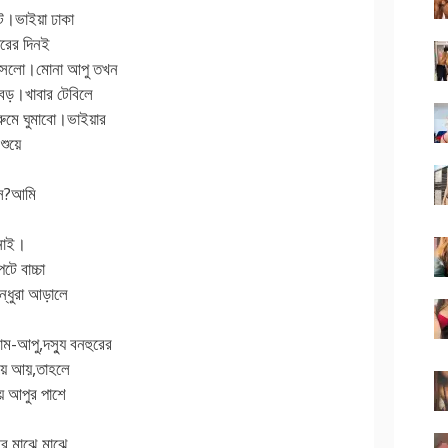
ে।ভাইয়া ঢাকা
পরের দিনই
 আসলো।মোনা আপু তখন
বড়।খাবার টেবিলে
ুমে ঘুমাবো।ভাইয়ার
শুয়ে
িস?আমি
নাই।
ে বাচ্চা
ন্ধুরা আড়ালে
-আপু,দস্যু বনহুরের
িয়ে আয়,তাহলে
ে আপুর পাশে
আর মাঝে মাঝে