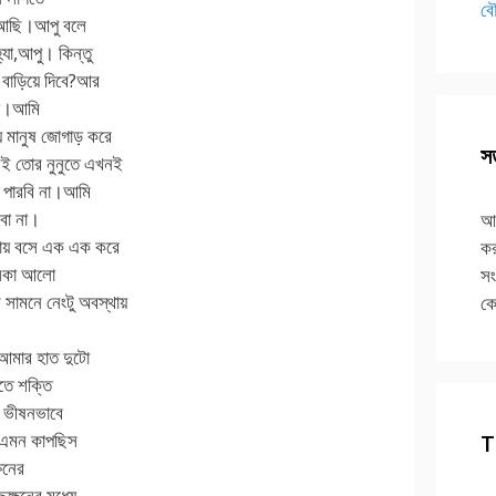
বৌ
ে আছি।আপু বলে
যা,আপু। কিন্তু
 বাড়িয়ে দিবে?আর
লো।আমি
 মানুষ জোগাড় করে
সত
ই তোর নুনুতে এখনই
 পারবি না।আমি
বো না।
আপ
নায় বসে এক এক করে
কর
হালকা আলো
সং
ামনে নেংটু অবস্থায়
কে
আমার হাত দুটো
তে শক্তি
ব ভীষনভাবে
 এমন কাপছিস
T
ষনের
ক্ষনের মধ্যে