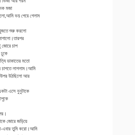
জা ভিজা আর গরম
েক মজা
ো,আমি ভয় পেয়ে গেলাম
খুজতে শুরু করলো
 লাগালো।তারপর
ু জোরে চাপ
 ঢুকে
ত্যি ডাকাতের মতো
ে চাপতে লাগলাম।আমি
র উপর উঠছিলো আর
কটা এসে নুনুটাকে
পুকে
পর।
মাকে জোরে জড়িয়ে
ো-এবার তুমি করো।আমি