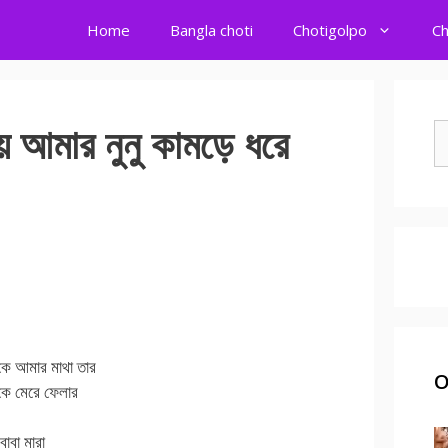
Home
Bangla choti
Chotigolpo
Ch
 আমার নুনু কামড়ে ধরে
S
fo
কে আমার মাথা তার
O
কে মেরে ফেলার
াবা মারা