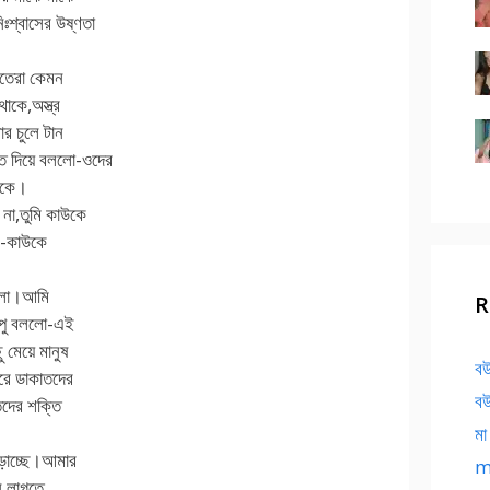
শ্বাসের উষ্ণতা
াতেরা কেমন
কে,অস্ত্র
র চুলে টান
াত দিয়ে বললো-ওদের
াকে।
না,তুমি কাউকে
ম-কাউকে
দিলো।আমি
R
আপু বললো-এই
 মেয়ে মানুষ
বউ
রে ডাকাতদের
বউ
দের শক্তি
মা
ড়াচ্ছে।আমার
ma
ি লাগতে