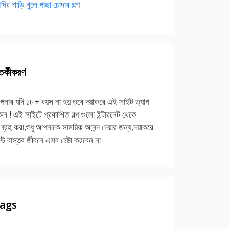
দির শাড়ি খুলে পাছা চোদার গল্প
র্কীকরণ
নার যদি ১৮+ বয়স না হয় তবে দয়াকরে এই সাইট ত্যাগ
ুন ! এই সাইটে প্রকাশিত গল্প গুলো ইন্টারনেট থেকে
গ্রহ করা,শুধু আপনাকে সাময়িক আনন্দ দেয়ার জন্য,দয়াকরে
উ বাস্তব জীবনে এসব চেষ্টা করবেন না
ags