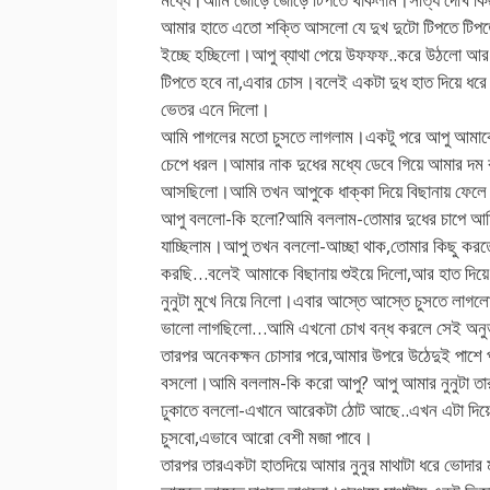
আমার হাতে এতো শক্তি আসলো যে দুখ দুটো টিপতে টিপ
ইচ্ছে হচ্ছিলো।আপু ব্যাথা পেয়ে উফফফ..করে উঠলো 
টিপতে হবে না,এবার চোস।বলেই একটা দুধ হাত দিয়ে ধরে
ভেতর এনে দিলো।
আমি পাগলের মতো চুসতে লাগলাম।একটু পরে আপু আমাক
চেপে ধরল।আমার নাক দুধের মধ্যে ডেবে গিয়ে আমার দম 
আসছিলো।আমি তখন আপুকে ধাক্কা দিয়ে বিছানায় ফেলে
আপু বললো-কি হলো?আমি বললাম-তোমার দুধের চাপে আমি 
যাচ্ছিলাম।আপু তখন বললো-আচ্ছা থাক,তোমার কিছু করত
করছি…বলেই আমাকে বিছানায় শুইয়ে দিলো,আর হাত দিয়ে 
নুনুটা মুখে নিয়ে নিলো।এবার আস্তে আস্তে চুসতে লাগ
ভালো লাগছিলো…আমি এখনো চোখ বন্ধ করলে সেই অনুভ
তারপর অনেকক্ষন চোসার পরে,আমার উপরে উঠেদুই পাশে প
বসলো।আমি বললাম-কি করো আপু? আপু আমার নুনুটা তার
ঢুকাতে বললো-এখানে আরেকটা ঠোট আছে..এখন এটা দিয়ে 
চুসবো,এভাবে আরো বেশী মজা পাবে।
তারপর তারএকটা হাতদিয়ে আমার নুনুর মাথাটা ধরে ভোদার ম