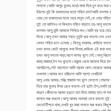
লাগলো।আমি আপুর বুকের মধ্যে মাথা দিয়ে চুপ করে শুয়
উঠলো-তুই কি ডাকাতদের মতো শক্তি চাস?আমি বললাম-হ্
তোর তো ডাকাতদের মতো মেয়ে মানুষ নেই,কে তোর শক্তি
তুই তো জানিসও না কিভাবে শক্তি বাড়াতে হয়-আপু বল
বললাম-আপু,তুমি আমাকে শিখিয়ে দাও।আমি বড় হয়ে মেয়ে
নিবো।আপু তখন আমার শক্ত নুনুটা ধরে বললো-দেখ এখন
কেমন শক্তি চলে এসেছে। কিন্তু খবরদার..কাউকে বলতে
তখন কসম কেটে আপুকে কথা দিলাম,কাউকে এই কথা বল
তখন আপু বললো-দাড়া,আগে কাপড় খুলে নেই।আপু বিছা
জামা,পাজামা,টপ সব খুললো।বারান্দা থেকে জানালা দিয়ে 
আসছিলো,সেই আলোতে আমি প্রথম কোন মেয়েকে আমার স
দেখলাম।আমার মনে হচ্ছিলো আমি স্বপ্ন দেখছি!!!
আপু এবার আমার গেঞ্জি,পাজামা সব খুলে ফেললো।তারপর 
নিয়ে তার বুকের উপর রেখে বললো-এই দুটো টেপ,দেখবি হা
বাড়বে।জীবনের প্রথম দুদুতে হাত দিয়ে আমার হাত-পা স
কাপতে শুরু করলো।আপু আমার অবস্থা দেখে বললো-তুই
কেনো?টিপতে থাক,দেখবি খুব মজা লাগতে শুরু করবে কিছুক্
মধ্যে।আমি জোড়ে জোড়ে টিপতে থাকলাম।সত্যি দেখি কিছু