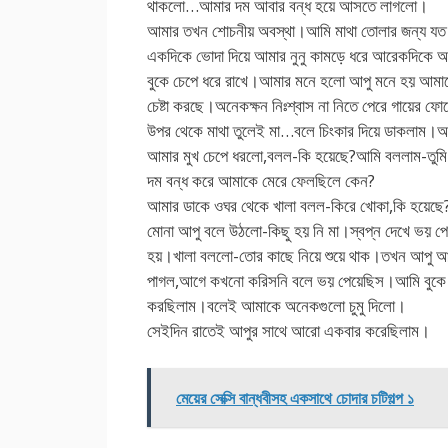
থাকলো…আমার দম আবার বন্ধ হয়ে আসতে লাগলো।
আমার তখন শোচনীয় অবস্থা।আমি মাথা তোলার জন্য যত চে
একদিকে ভোদা দিয়ে আমার নুনু কামড়ে ধরে আরেকদিকে আ
বুকে চেপে ধরে রাখে।আমার মনে হলো আপু মনে হয় আমা
চেষ্টা করছে।অনেকক্ষন নিঃশ্বাস না নিতে পেরে গায়ের ফ
উপর থেকে মাথা তুলেই মা…বলে চিংকার দিয়ে ডাকলাম।আ
আমার মুখ চেপে ধরলো,বলল-কি হয়েছে?আমি বললাম-তুমি ব
দম বন্ধ করে আমাকে মেরে ফেলছিলে কেন?
আমার ডাকে ওঘর থেকে খালা বলল-কিরে খোকা,কি হয়েছে
মোনা আপু বলে উঠলো-কিছু হয় নি মা।স্বপ্ন দেখে ভয় প
হয়।খালা বললো-তোর কাছে নিয়ে শুয়ে থাক।তখন আপু 
পাগল,আগে কখনো করিসনি বলে ভয় পেয়েছিস।আমি বুকে
করছিলাম।বলেই আমাকে অনেকগুলো চুমু দিলো।
সেইদিন রাতেই আপুর সাথে আরো একবার করেছিলাম।
মেয়ের সেক্সি বান্ধবীসহ একসাথে চোদার চটিগল্প ১