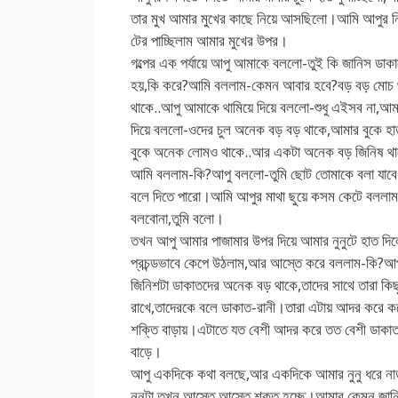
তার মুখ আমার মুখের কাছে নিয়ে আসছিলো।আমি আপুর নিঃ
টের পাচ্ছিলাম আমার মুখের উপর।
গল্পের এক পর্যায়ে আপু আমাকে বললো-তুই কি জানিস ডাক
হয়,কি করে?আমি বললাম-কেমন আবার হবে?বড় বড় মোচ থা
থাকে..আপু আমাকে থামিয়ে দিয়ে বললো-শুধু এইসব না,আমা
দিয়ে বললো-ওদের চুল অনেক বড় বড় থাকে,আমার বুকে হ
বুকে অনেক লোমও থাকে..আর একটা অনেক বড় জিনিষ থ
আমি বললাম-কি?আপু বললো-তুমি ছোট তোমাকে বলা যাবে 
বলে দিতে পারো।আমি আপুর মাথা ছুয়ে কসম কেটে বললা
বলবোনা,তুমি বলো।
তখন আপু আমার পাজামার উপর দিয়ে আমার নুনুটে হাত 
প্রচন্ডভাবে কেপে উঠলাম,আর আস্তে করে বললাম-কি?
জিনিশটা ডাকাতদের অনেক বড় থাকে,তাদের সাথে তারা কিছু
রাখে,তাদেরকে বলে ডাকাত-রানী।তারা এটায় আদর করে ক
শক্তি বাড়ায়।এটাতে যত বেশী আদর করে তত বেশী ডাকাত
বাড়ে।
আপু একদিকে কথা বলছে,আর একদিকে আমার নুনু ধরে না
নুনুটা তখন আস্তে আস্তে শক্ত হচ্ছে।আমার কেমন জান