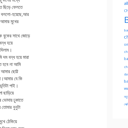
al
তে ছিড়ে ফেলতে
Ch
আর বললো-হয়েছে,আর
B
 আমার মুখের
ba
ে বুকের সাথে জোড়ে
c
বন্ধ হয়ে
on
 দিলাম।
ch
দম বন্ধ হয়ে মারা
ba
ে হবে না আমি
ch
আমার ছোট্ট
dat
লো।আমার যে কি
ba
ূতিটা পাই।
ww
া ছাড়িয়ে
নতু
 ভোদায় ঢুকাতে
সেক্
তোমার নুনুটা
ুখে ঠেকিয়ে