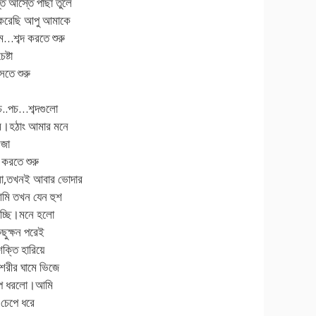
 আস্তে পাছা তুলে
 করেছি আপু আমাকে
শব্দ করতে শুরু
্টা
সতে শুরু
..পচ…শব্দগুলো
ম।হঠাং আমার মনে
মজা
করতে শুরু
লো,তখনই আবার ভোদার
মি তখন যেন হুশ
াচ্ছি।মনে হলো
ছুক্ষন পরেই
ক্তি হারিয়ে
শরীর ঘামে ভিজে
েপে ধরলো।আমি
 চেপে ধরে