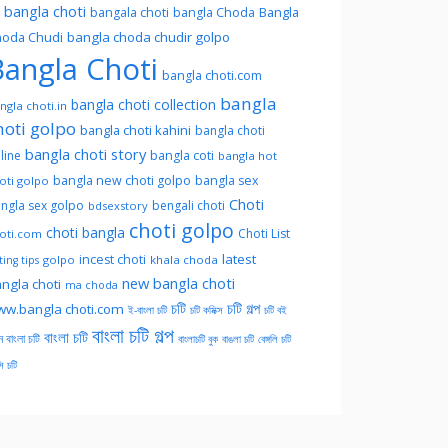
l bangla choti
Bangla
bangala choti
bangla Choda
oda Chudi
bangla choda chudir golpo
angla Choti
bangla choti.com
bangla
bangla choti collection
ngla choti.in
hoti golpo
bangla choti kahini
bangla choti
bangla choti story
line
bangla coti
bangla hot
bangla new choti golpo
bangla sex
oti golpo
Choti
ngla sex golpo
bengali choti
bdsexstory
choti golpo
choti bangla
Choti List
oti.com
latest
incest choti
golpo
khala choda
ing tips
new bangla choti
ngla choti
ma choda
চটি
চটি গল্প
w.bangla choti.com
ই-বাংলা চটি
চটি কমিক্স
চটি বই
বাংলা চটি গল্প
বাংলা চটি
ন বাংলা চটি
বাংলাচটি বুক
বাঙলা চটি
বেঙ্গলি চটি
সি চটি