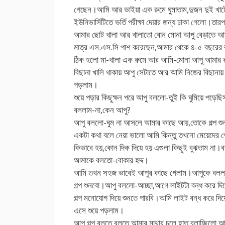
গেছেন।আমি আর ভাইয়া এক রুমে ঘুমাতাম,দুজন দুই খাট
ইউনিভার্সিটিতে ভর্তি পরীক্ষা দেয়ার জন্য ঢাকা গেলো।তার
আমার ছোট খালা আর খালাতো বোন মোনা আপু বেড়াতে
মাত্র এস.এস.সি পাশ করেছেন,আমার থেকে ৪-৫ বছরের 
ঠিক হলো মা-খালা এক রুমে আর আমি-মোনা আপু আমার র
বিছানা খালি থাকায় আপু সেটাতে আর আমি নিজের বিছানায় 
পড়লাম।
শুয়ে পড়ার কিছুক্ষন পরে আপু বললো-তুই কি ঘুমিয়ে পড়েছ
বললাম-না,কেন আপু?
আপু বললো-ঘুম না আসলে আমার কাছে আয়,তোকে গল্প শু
একটা কথা বলে নেয়া ভালো আমি কিন্তু তখনো মেয়েদের পেট
কিভাবে হয়,কোন দিক দিয়ে হয় এগুলা কিছুই বুঝতাম না।ব
আমাকে বলতো-বোকার হদ্দ।
আমি তখন সহজ ভাবেই আপুর কাছে গেলাম।আপুকে বললাম
গল্প শুনবো।আপু বললো-আচ্ছা,আগে লাইটটা বন্ধ করে দ
গল্প মনোযোগ দিয়ে শুনতে পারবি।আমি লাইট বন্ধ করে দিয়
এসে শুয়ে পড়লাম।
আপু গল্প বলতে বলতে আমার মাথার চুলে হাত বুলাচ্ছিলো,