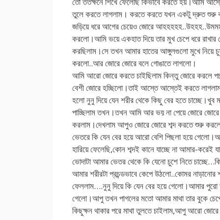
তো ততক্ষনে শিখে ফেলেছি কিভাবে করতে হয়।আমি আস্তে
তুলে করতে লাগলাম। করতে করতে যখন একটু দ্রুত শুরু
জড়িয়ে ধরে আগের চেয়েও জোরে আহহহহহ..উহহহ..উমমম…
করলো।আমি ভয়ে একহাত দিয়ে তার মুখ চেপে ধরে রাখার চেষ
করছিলাম।সে তখন আমার হাতের আঙ্গুলগুলো মুখে নিয়ে চু
করলো..আর জোরে জোরে বলে গোঙাতে লাগলো।
আমি আরো জোরে করতে চাইছিলাম কিন্তু জোরে করলে পচ
বেশী জোরে হচ্ছিলো।তাই আস্তে আস্তেই করতে লাগলা
হলো নুনু দিয়ে যেন শরীর থেকে কিছু বের হতে চাচ্ছে।খুব 
পাচ্ছিলাম তখন।তখন আমি আর ভয় না পেয়ে জোরে জোরে 
করলাম।দেখলাম আপুও জোরে জোরে শব্দ করতে শুরু কর
ভেতরে কি যেন বের হয়ে আরো বেশি পিছলা হয়ে গেলো।আ
হারিয়ে ফেলেছি,কোন শব্দই কানে যাচ্ছে না আমার-করেই য
ভোদাটা আমার ভেতর থেকে কি যেনো চুশে নিতে চাচ্ছে…কি
আমার শরীরটা প্রচন্ডভাবে কেপে উঠলো..কোমর নাড়ানোর শ
ফেললাম….নুনু দিয়ে কি যেন বের হয়ে গেলো।আমার পুরো 
গেলো।আপু তখন পাগলের মতো আমার মাথা তার বুকে চ
কিছুক্ষন থাকার পরে মাথা তুলতে চাইলাম,আপু আরো জোরে