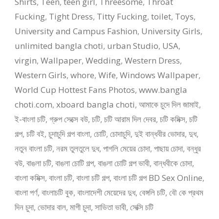
Shirts
,
Teen
,
teen girl
,
Threesome
,
Throat
Fucking
,
Tight Dress
,
Titty Fucking
,
toilet
,
Toys
,
University and Campus Fashion
,
University Girls
,
unlimited bangla choti
,
urban Studio
,
USA
,
virgin
,
Wallpaper
,
Wedding
,
Western Dress
,
Western Girls
,
whore
,
Wife
,
Windows Wallpaper
,
World Cup Hottest Fans Photos
,
www.bangla
choti.com
,
xboard bangla choti
,
আমাকে চুদে দিল জামাই
,
ই-বাংলা চটি
,
গ্রুপ সেক্সে বউ
,
চটি
,
চটি আরাম দিল দেবর
,
চটি কমিক্স
,
চটি
গল্প
,
চটি বই
,
চুদাচুদি গল্প বাংলা
,
চোটি
,
চোদাচুদি
,
দুই বান্ধবীর ভোদার
,
দুধ
,
নতুন বাংলা চটি
,
নরম তুলতুলে দুধ
,
পাগলি মেয়ের চোদা
,
পাছায় চোদা
,
বন্ধুর
বউ
,
বাঙলা চটি
,
বাঙলা চোটি গল্প
,
বাঙলা চোটি গল্প ভাবী
,
বান্ধবীকে চোদা
,
বাংলা কমিক্স
,
বাংলা চটি
,
বাংলা চটি গল্প
,
বাংলা চটি গল্প BD Sex Online
,
বাংলা পর্ণ
,
বাংলাচটি বুক
,
বাংলাদেশী মেয়েদের দুধ
,
বেঙ্গলি চটি
,
বৌ কে প্রথম
দিন চুদা
,
ভোদার বাল
,
মাগী চুদা
,
সাভিতা ভাবী
,
সেক্সি চটি