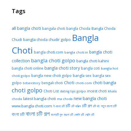
Tags
all bangla choti
Bangla Choda
bangala choti
bangla Choda
Bangla
Chudi
bangla choda chudir golpo
Choti
bangla choti
bangla choti.com
bangla choti.in
bangla choti golpo
collection
bangla choti kahini
bangla choti story
bangla choti online
bangla coti
bangla hot
bangla new choti golpo
bangla sex
bangla sex
choti golpo
Choti
choti bangla
golpo
bengali choti
bdsexstory
choti.com
choti golpo
Choti List
incest choti
golpo
khala
dating tips
new bangla choti
latest bangla choti
choda
ma choda
চটি
চটি গল্প
www.bangla choti.com
নতুন বাংলা চটি
ই-বাংলা চটি
চটি কমিক্স
চটি বই
বাংলা চটি গল্প
বাংলা চটি
বাংলাচটি বুক
বাঙলা চটি
বেঙ্গলি চটি
সেক্সি চটি