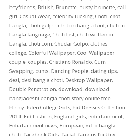
boyfriends
,
British
,
Brunette
,
busty brunette
,
call
girl
,
Casual Wear
,
celebrity fucking
,
Choti
,
choti
bangla
,
choti golpo
,
choti in bangla font
,
choti in
bangla language
,
Choti List
,
choti written in
bangla
,
choti.com
,
Chudar Golpo
,
clothes
,
college
,
Colorful Wallpaper
,
Cool Wallpaper
,
couple
,
couples
,
Cristiano Ronaldo
,
Cum
Swapping
,
cunts
,
Dancing People
,
dating tips
,
desi
,
desi bangla choti
,
Desktop Wallpaper
,
Double Penetration
,
download
,
download
bangladeshi bangla choti story online free
,
Ebony
,
Eden College Girls
,
Eid Dresses Collection
2014
,
Eid Fashion
,
England girls
,
entertainment
,
Entertainment news
,
European
,
exbii bangla
choti
,
Facebook Girls
,
Facial
,
famous fucking
,