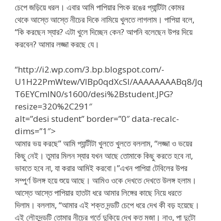
চেপে জড়িয়ে ধরল। এবার আমি পাপিয়ার পিংক রঙের প্যান্টিটা কোমর
থেকে আস্তে আস্তে নীচের দিকে নামিয়ে খুলতে লাগলাম। পাপিয়া বলে,
“কি করছেন স্যার? এটা খুলে দিচ্ছেন কেন? আপনি বলেছেন উপর দিয়ে
করবেন? আমার লজ্জা করছে যে।
“http://i2.wp.com/3.bp.blogspot.com/-
U1H22PmWtew/VIBp0qdXcSI/AAAAAAAABq8/Jq
T6EYCmIN0/s1600/desi%2Bstudent.JPG?
resize=320%2C291″
alt=”desi student” border=”0″ data-recalc-
dims=”1″>
আমার ভয় করছে” আমি প্যান্টীটা খুলতে খুলতে বললাম, “লজ্জা ও ভয়ের
কিছু নেই। তুমার মিলন স্যার যখন আছে তোমাকে কিছু করতে হবে না,
ভাবতে হবে না, যা করার আমিই করবো।”এখন পাপিয়া টেবিলের উপর
সম্পুর্ণ উলঙ্গ হয়ে শুয়ে আছে। আমিও ওকে দেখতে দেখতে উলঙ্গ হলাম।
আস্তে আস্তে পাপিয়ার হাতটা ধরে আমার লিঙ্গের কাছে নিয়ে ধরতে
দিলাম। বললাম, “আমার এই শক্ত দন্ডটি চেপে ধরে দেখ কী বড় হয়েছে।
এই লৌহদন্ডটি তোমার নীচের গর্তে দুকিয়ে দেখ কত মজা। নাও, পা দুটো