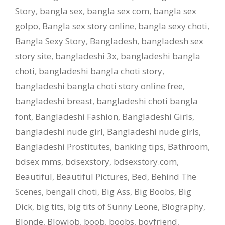
Story
,
bangla sex
,
bangla sex com
,
bangla sex
golpo
,
Bangla sex story online
,
bangla sexy choti
,
Bangla Sexy Story
,
Bangladesh
,
bangladesh sex
story site
,
bangladeshi 3x
,
bangladeshi bangla
choti
,
bangladeshi bangla choti story
,
bangladeshi bangla choti story online free
,
bangladeshi breast
,
bangladeshi choti bangla
font
,
Bangladeshi Fashion
,
Bangladeshi Girls
,
bangladeshi nude girl
,
Bangladeshi nude girls
,
Bangladeshi Prostitutes
,
banking tips
,
Bathroom
,
bdsex mms
,
bdsexstory
,
bdsexstory.com
,
Beautiful
,
Beautiful Pictures
,
Bed
,
Behind The
Scenes
,
bengali choti
,
Big Ass
,
Big Boobs
,
Big
Dick
,
big tits
,
big tits of Sunny Leone
,
Biography
,
Blonde
,
Blowjob
,
boob
,
boobs
,
boyfriend
,