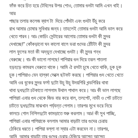
ফাঁক করে চিত হয়ে টেবিলের উপর শোও, তোমার গুদটা আমি এখন খাই।
আর
পাছার তলায় কলেজ ব্যাগ টা দিয়ে পোঁদটা এবং গুদটা উঁচু করে
রাখ আমার চোষার সুবিধার জন্য। তাহলেই তোমার গুদটা আমি ভাল করে
খেতে পারব। আঃ কোচিং সেন্টারের আলোয় তোমার গুদটা কী সুন্দর
দেখাচ্ছে!” কোঁকড়ানো ঘন কালো বালে ভরা গুদের ঠোঁটটা কী সুন্দর
লাল ফুলের মত! কী অদ্ভুত দেখাচ্ছে গুদটা। কী সুন্দর গন্ধ
বেরুচ্ছে। বাঃ কী ভালো লাগছে! পাপিয়ার গুদ দিয়ে তরল পাতলা
হড়হড়ে কামরস বেরুতে থাকে। আমি ঐ রসটা চুষে খেতে থাকি, চুক চুক
চুক।পাপিয়াও যেন হাল্কা সেক্সে ছটফট করছে। পাপিয়ার গুদ খেতে খেতে
আমি ওর বুকের সুন্দর ফর্সা দুটো উচু উচু উদয়গিরি খন্ডগিরির থাবা
থাবা দুধদুটো চটকাতে লাগলাম উথাল পাথাল করে। আঃ কী ভাল লাগছে
পাপিয়া! এবার গুদ থেকে জিভ বার করে বাল, তলপেট, নাভী ও পেট চাটতে
চাটতে দুধদুটোর মাঝখান পর্য্যন্ত গেলাম। তারপর মুখে ভরে নিয়ে
কালচে গোল নিপিলদুটো কামড়াতে শুরু করলাম। আঃ! কী সুখ পাচ্ছি,
পাপিয়া! এবার পাপিয়াকে বললাম আমার বাড়াটা তার গুদের চেরায়
ঠেকিয়ে ধরতে। পাপিয়া বল্লা না স্যার এটা করবেন না। তারপর,
আমি আমার বাড়াটা তার গুদের চেরায় ঠেকিয়ে আস্তে আস্তে