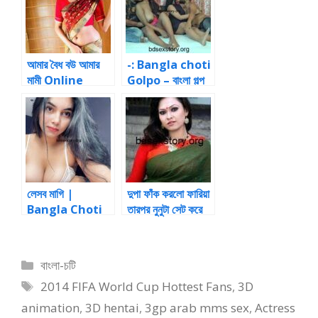
(আমারকুমারত্ব হারানোর
গল্প -02) bangla
sex story
আমার বৈধ বউ আমার
-: Bangla choti
মামী Online
Golpo – বাংলা গল্প
:-: আমার আপু-১
লেসব মাগি |
দুপা ফাঁক করলো ফারিয়া
Bangla Choti
তারপর নুনুটা সেট করে
Choti
Categories
বাংলা-চটি
Tags
2014 FIFA World Cup Hottest Fans
,
3D
animation
,
3D hentai
,
3gp arab mms sex
,
Actress