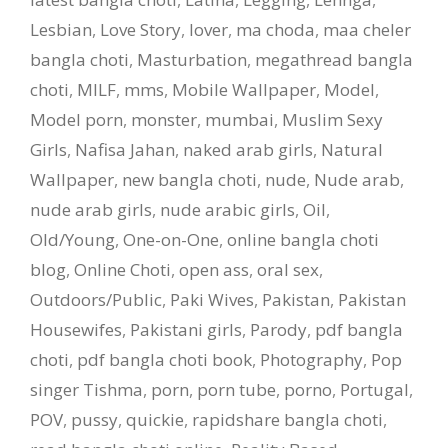
Lesbian
,
Love Story
,
lover
,
ma choda
,
maa cheler
bangla choti
,
Masturbation
,
megathread bangla
choti
,
MILF
,
mms
,
Mobile Wallpaper
,
Model
,
Model porn
,
monster
,
mumbai
,
Muslim Sexy
Girls
,
Nafisa Jahan
,
naked arab girls
,
Natural
Wallpaper
,
new bangla choti
,
nude
,
Nude arab
,
nude arab girls
,
nude arabic girls
,
Oil
,
Old/Young
,
One-on-One
,
online bangla choti
blog
,
Online Choti
,
open ass
,
oral sex
,
Outdoors/Public
,
Paki Wives
,
Pakistan
,
Pakistan
Housewifes
,
Pakistani girls
,
Parody
,
pdf bangla
choti
,
pdf bangla choti book
,
Photography
,
Pop
singer Tishma
,
porn
,
porn tube
,
porno
,
Portugal
,
POV
,
pussy
,
quickie
,
rapidshare bangla choti
,