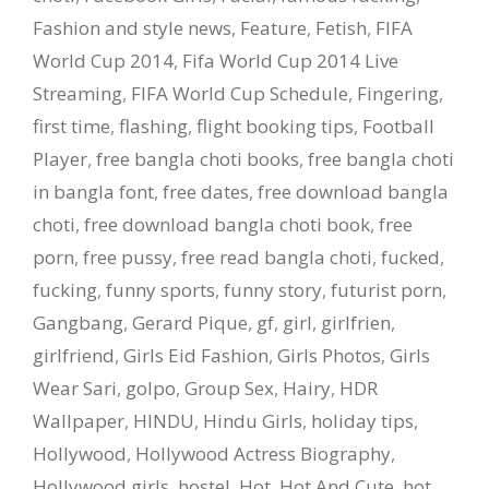
Fashion and style news
,
Feature
,
Fetish
,
FIFA
World Cup 2014
,
Fifa World Cup 2014 Live
Streaming
,
FIFA World Cup Schedule
,
Fingering
,
first time
,
flashing
,
flight booking tips
,
Football
Player
,
free bangla choti books
,
free bangla choti
in bangla font
,
free dates
,
free download bangla
choti
,
free download bangla choti book
,
free
porn
,
free pussy
,
free read bangla choti
,
fucked
,
fucking
,
funny sports
,
funny story
,
futurist porn
,
Gangbang
,
Gerard Pique
,
gf
,
girl
,
girlfrien
,
girlfriend
,
Girls Eid Fashion
,
Girls Photos
,
Girls
Wear Sari
,
golpo
,
Group Sex
,
Hairy
,
HDR
Wallpaper
,
HINDU
,
Hindu Girls
,
holiday tips
,
Hollywood
,
Hollywood Actress Biography
,
Hollywood girls
,
hostel
,
Hot
,
Hot And Cute
,
hot