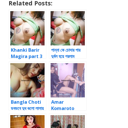
Related Posts:
Khanki Barir
পান্না কে চোদার পার
Magira part 3
দুর্বল হয়ে পরলাম
Bangla
PanuGolpo
Bangla Choti
Amar
ডবডবে দুধ গুলো লালায়
Komaroto
ভিজে চকচক করছে।
Haronor
Choti
Bangla Choti
Golpo Part : 02