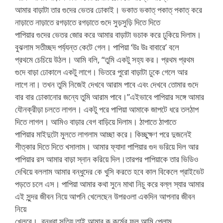
আমার বাড়াটা তার গুদের ভেতর ঢোকাই। ভকাত ভকাত্ পকাত্ পকাত্ করে
নাড়াতে নাড়াতে রগড়াতে রগড়াতে গুদে সুড়সুড়ি দিতে দিতে
পাপিয়ার গুদের ভেতর জোর করে আমার বাড়াটা ভচাক করে ঢুকিয়ে দিলাম।
বুঝলাম সতীচ্ছদ পর্য্যন্ত কেটে গেল। পাপিয়া ‘উঃ উঃ বাবারে’ বলে
প্রথমে চেচিয়ে উঠল। আমি বলি, “তুমি একটু সহ্য কর। প্রথম প্রথম
গুদে বাড়া ঢোকালে একটু লাগে। ভিতরে পুরো বাড়াটা ঢুকে গেলে আর
লাগে না। তখন তুমি নিজেই দেখবে আরাম পাবে এবং দেখবে তোমার গুদে
বার বার ঢোকানোর জন্যে তুমি আরাম পাবে।”এইভাবে পাপিয়ার সঙ্গে আমার
যৌনক্রীড়া চলতে লাগল। একটু পরে পাপিয়া আমাকে জাপটে ধরে তলঠাপ
দিতে লাগল। আমিও বাড়ার বেগ বাড়িয়ে দিলাম। ঠাপাতে ঠাপাতে
পাপিয়ার মাইদুটো মুলতে লাগলাম আচ্ছা করে। কিচ্ছুক্ষণ পরে দুজনেই
শীত্কার দিতে দিতে খসালাম। আমার ফ্যাদা পাপিয়ার গুদ ভরিয়ে দিল আর
পাপিয়ার রস আমার বাড়া স্নান করিয়ে দিল।তারপর পাপিয়াকে তার ভিডিও
দেখিয়ে বললাম আমার বন্ধুদের কে খুসি করতে হবে কাল বিকেলে প্রাইভেট
পড়তে চলে এস। পাপিয়া আমার কথা সুনে মাথা নিচু করে বল্ল স্যার আমার
এই সুন্দর জীবন নিয়ে আপনি খেলেছেন উপরওলা একদিন আপনার জীবন
নিয়ে
খেলবে। বন্ধুরা সত্যি তাই আমার কু কর্মের ফল আমি পেলাম