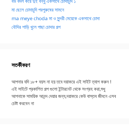
বউ বদল করে দুই বন্ধু একসাথে চোদাচুদি ১
মা ছেলে চোদাচুদি পরপুরুষের সামনে
ma meye choda মা ও সুন্দরী মেয়েকে একসাথে চোদা
বৌদির শাড়ি খুলে পাছা চোদার গল্প
সতর্কীকরণ
আপনার যদি ১৮+ বয়স না হয় তবে দয়াকরে এই সাইট ত্যাগ করুন !
এই সাইটে প্রকাশিত গল্প গুলো ইন্টারনেট থেকে সংগ্রহ করা,শুধু
আপনাকে সাময়িক আনন্দ দেয়ার জন্য,দয়াকরে কেউ বাস্তব জীবনে এসব
চেষ্টা করবেন না