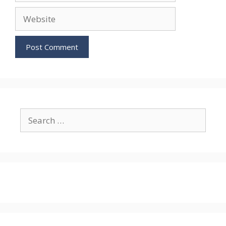
Website
Search
for: