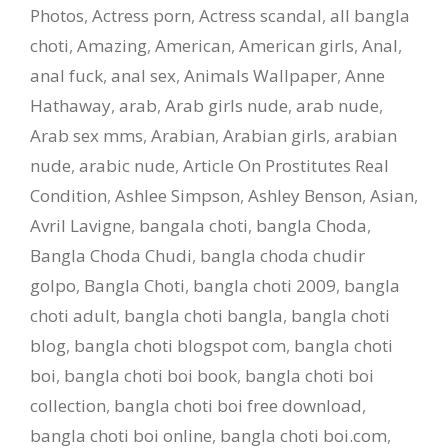
Photos
,
Actress porn
,
Actress scandal
,
all bangla
choti
,
Amazing
,
American
,
American girls
,
Anal
,
anal fuck
,
anal sex
,
Animals Wallpaper
,
Anne
Hathaway
,
arab
,
Arab girls nude
,
arab nude
,
Arab sex mms
,
Arabian
,
Arabian girls
,
arabian
nude
,
arabic nude
,
Article On Prostitutes Real
Condition
,
Ashlee Simpson
,
Ashley Benson
,
Asian
,
Avril Lavigne
,
bangala choti
,
bangla Choda
,
Bangla Choda Chudi
,
bangla choda chudir
golpo
,
Bangla Choti
,
bangla choti 2009
,
bangla
choti adult
,
bangla choti bangla
,
bangla choti
blog
,
bangla choti blogspot com
,
bangla choti
boi
,
bangla choti boi book
,
bangla choti boi
collection
,
bangla choti boi free download
,
bangla choti boi online
,
bangla choti boi.com
,