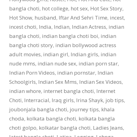
bangla choti
,
hot college
,
hot sex
,
Hot Sex Story
,
Hot Show
,
husband
,
Iftar And Sehri Time
,
incest
,
incest choti
,
India
,
Indian
,
Indian Actress
,
indian
bangla choti
,
indian bangla choti boi
,
indian
bangla choti story
,
indian bollywood actress
adult movies
,
indian girl
,
Indian girls
,
indian
nude mms
,
indian nude sex
,
indian porn star
,
Indian Porn Videos
,
indian pornstar
,
Indian
Schoolgirls
,
Indian Sex Mms
,
Indian Sex Videos
,
indian whore
,
internet bangla choti
,
Internet
Choti
,
Interracial
,
Iraq girls
,
Irina Shayk
,
job tips
,
joubonjala bangla choti
,
journey tips
,
khala
choda
,
kolkata bangla choti
,
kolkata bangla
choti golpo
,
kolkatar bangla choti
,
Ladies Jeans
,
latest bangla choti
,
Latina
,
Legging
,
Lehnga
,