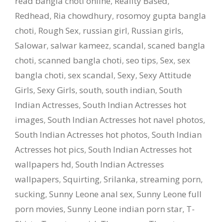
read bangla choti online
,
Reality Based
,
Redhead
,
Ria chowdhury
,
rosomoy gupta bangla
choti
,
Rough Sex
,
russian girl
,
Russian girls
,
Salowar
,
salwar kameez
,
scandal
,
scaned bangla
choti
,
scanned bangla choti
,
seo tips
,
Sex
,
sex
bangla choti
,
sex scandal
,
Sexy
,
Sexy Attitude
Girls
,
Sexy Girls
,
south
,
south indian
,
South
Indian Actresses
,
South Indian Actresses hot
images
,
South Indian Actresses hot navel photos
,
South Indian Actresses hot photos
,
South Indian
Actresses hot pics
,
South Indian Actresses hot
wallpapers hd
,
South Indian Actresses
wallpapers
,
Squirting
,
Srilanka
,
streaming porn
,
sucking
,
Sunny Leone anal sex
,
Sunny Leone full
porn movies
,
Sunny Leone indian porn star
,
T-