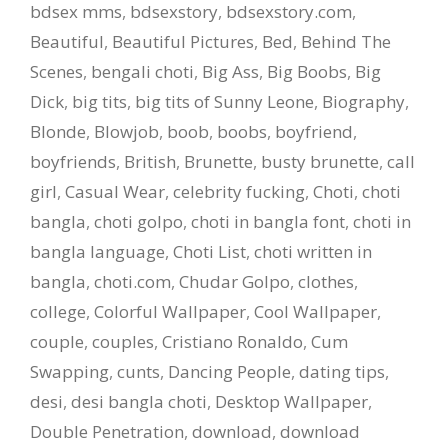
bdsex mms
,
bdsexstory
,
bdsexstory.com
,
Beautiful
,
Beautiful Pictures
,
Bed
,
Behind The
Scenes
,
bengali choti
,
Big Ass
,
Big Boobs
,
Big
Dick
,
big tits
,
big tits of Sunny Leone
,
Biography
,
Blonde
,
Blowjob
,
boob
,
boobs
,
boyfriend
,
boyfriends
,
British
,
Brunette
,
busty brunette
,
call
girl
,
Casual Wear
,
celebrity fucking
,
Choti
,
choti
bangla
,
choti golpo
,
choti in bangla font
,
choti in
bangla language
,
Choti List
,
choti written in
bangla
,
choti.com
,
Chudar Golpo
,
clothes
,
college
,
Colorful Wallpaper
,
Cool Wallpaper
,
couple
,
couples
,
Cristiano Ronaldo
,
Cum
Swapping
,
cunts
,
Dancing People
,
dating tips
,
desi
,
desi bangla choti
,
Desktop Wallpaper
,
Double Penetration
,
download
,
download