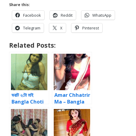
Share this:
Facebook
Reddit
WhatsApp
Telegram
X
Pinterest
Related Posts:
ভরাট ২টো মাই
Amar Chhatrir
Bangla Choti
Ma – Bangla
love-making
Choti Story
of bangla sex
story