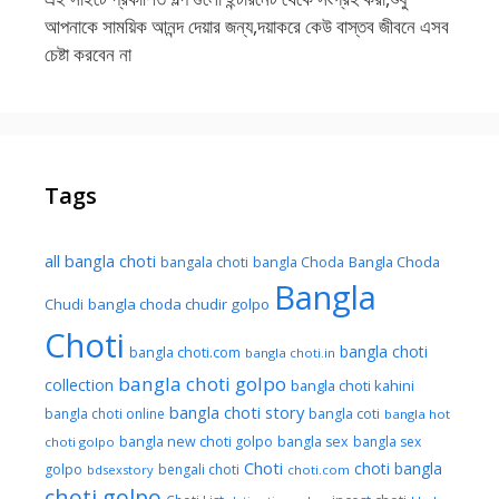
আপনাকে সাময়িক আনন্দ দেয়ার জন্য,দয়াকরে কেউ বাস্তব জীবনে এসব
চেষ্টা করবেন না
Tags
all bangla choti
Bangla Choda
bangala choti
bangla Choda
Bangla
Chudi
bangla choda chudir golpo
Choti
bangla choti
bangla choti.com
bangla choti.in
bangla choti golpo
collection
bangla choti kahini
bangla choti story
bangla choti online
bangla coti
bangla hot
bangla new choti golpo
bangla sex
bangla sex
choti golpo
Choti
choti bangla
golpo
bengali choti
bdsexstory
choti.com
choti golpo