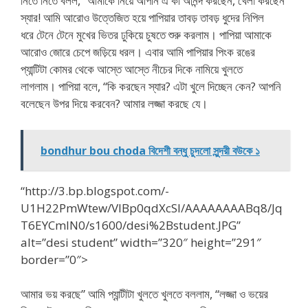
নিতে নিতে বলল, “আমাকে নিয়ে আপনি এ কী আনন্দ করছেন, খেলা করছেন
স্যার! আমি আরোও উত্তেজিত হয়ে পাপিয়ার তাবড় তাবড় ধুদের নিপিল
ধরে টেনে টেনে মুখের ভিতর ঢুকিয়ে চুষতে শুরু করলাম। পাপিয়া আমাকে
আরোও জোরে চেপে জড়িয়ে ধরল। এবার আমি পাপিয়ার পিংক রঙের
প্যান্টিটা কোমর থেকে আস্তে আস্তে নীচের দিকে নামিয়ে খুলতে
লাগলাম। পাপিয়া বলে, “কি করছেন স্যার? এটা খুলে দিচ্ছেন কেন? আপনি
বলেছেন উপর দিয়ে করবেন? আমার লজ্জা করছে যে।
bondhur bou choda বিদেশী বন্ধু চুদলো সুন্দরী বউকে ১
“http://3.bp.blogspot.com/-
U1H22PmWtew/VIBp0qdXcSI/AAAAAAAABq8/Jq
T6EYCmIN0/s1600/desi%2Bstudent.JPG”
alt=”desi student” width=”320″ height=”291″
border=”0″>
আমার ভয় করছে” আমি প্যান্টীটা খুলতে খুলতে বললাম, “লজ্জা ও ভয়ের