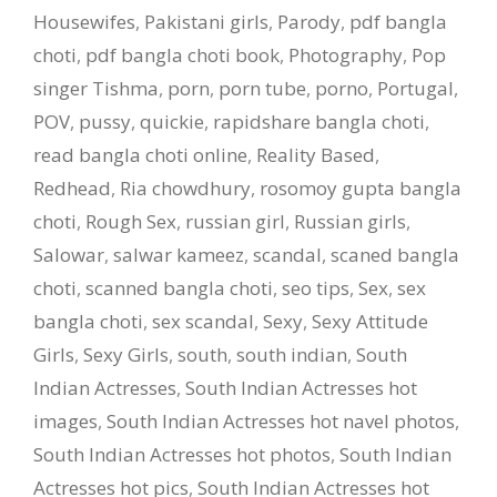
Housewifes
,
Pakistani girls
,
Parody
,
pdf bangla
choti
,
pdf bangla choti book
,
Photography
,
Pop
singer Tishma
,
porn
,
porn tube
,
porno
,
Portugal
,
POV
,
pussy
,
quickie
,
rapidshare bangla choti
,
read bangla choti online
,
Reality Based
,
Redhead
,
Ria chowdhury
,
rosomoy gupta bangla
choti
,
Rough Sex
,
russian girl
,
Russian girls
,
Salowar
,
salwar kameez
,
scandal
,
scaned bangla
choti
,
scanned bangla choti
,
seo tips
,
Sex
,
sex
bangla choti
,
sex scandal
,
Sexy
,
Sexy Attitude
Girls
,
Sexy Girls
,
south
,
south indian
,
South
Indian Actresses
,
South Indian Actresses hot
images
,
South Indian Actresses hot navel photos
,
South Indian Actresses hot photos
,
South Indian
Actresses hot pics
,
South Indian Actresses hot