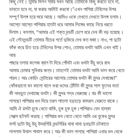
কিছু নেই। তুমার মিলন স্যার যখন আছে তোমাকে কিছু করতে হবে না,
ভাবতে হবে না, যা করার আমিই করবো।”এখন পাপিয়া টেবিলের উপর
সম্পুর্ণ উলঙ্গ হয়ে শুয়ে আছে। আমিও ওকে দেখতে দেখতে উলঙ্গ হলাম।
আস্তে আস্তে পাপিয়ার হাতটা ধরে আমার লিঙ্গের কাছে নিয়ে ধরতে
দিলাম। বললাম, “আমার এই শক্ত দন্ডটি চেপে ধরে দেখ কী বড় হয়েছে।
এই লৌহদন্ডটি তোমার নীচের গর্তে দুকিয়ে দেখ কত মজা। নাও, পা দুটো
ফাঁক করে চিত হয়ে টেবিলের উপর শোও, তোমার গুদটা আমি এখন খাই।
আর
পাছার তলায় কলেজ ব্যাগ টা দিয়ে পোঁদটা এবং গুদটা উঁচু করে রাখ
আমার চোষার সুবিধার জন্য। তাহলেই তোমার গুদটা আমি ভাল করে খেতে
পারব। আঃ কোচিং সেন্টারের আলোয় তোমার গুদটা কী সুন্দর দেখাচ্ছে!”
কোঁকড়ানো ঘন কালো বালে ভরা গুদের ঠোঁটটা কী সুন্দর লাল ফুলের মত!
কী অদ্ভুত দেখাচ্ছে গুদটা। কী সুন্দর গন্ধ বেরুচ্ছে। বাঃ কী ভালো
লাগছে! পাপিয়ার গুদ দিয়ে তরল পাতলা হড়হড়ে কামরস বেরুতে থাকে।
আমি ঐ রসটা চুষে খেতে থাকি, চুক চুক চুক।পাপিয়াও যেন হাল্কা
সেক্সে ছটফট করছে। পাপিয়ার গুদ খেতে খেতে আমি ওর বুকের সুন্দর
ফর্সা দুটো উচু উচু উদয়গিরি খন্ডগিরির থাবা থাবা দুধদুটো চটকাতে
লাগলাম উথাল পাথাল করে। আঃ কী ভাল লাগছে পাপিয়া! এবার গুদ থেকে