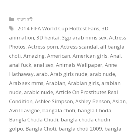
Story
Categories
বাংলা-চটি
Tags
2014 FIFA World Cup Hottest Fans
,
3D
animation
,
3D hentai
,
3gp arab mms sex
,
Actress
Photos
,
Actress porn
,
Actress scandal
,
all bangla
choti
,
Amazing
,
American
,
American girls
,
Anal
,
anal fuck
,
anal sex
,
Animals Wallpaper
,
Anne
Hathaway
,
arab
,
Arab girls nude
,
arab nude
,
Arab sex mms
,
Arabian
,
Arabian girls
,
arabian
nude
,
arabic nude
,
Article On Prostitutes Real
Condition
,
Ashlee Simpson
,
Ashley Benson
,
Asian
,
Avril Lavigne
,
bangala choti
,
bangla Choda
,
Bangla Choda Chudi
,
bangla choda chudir
golpo
,
Bangla Choti
,
bangla choti 2009
,
bangla