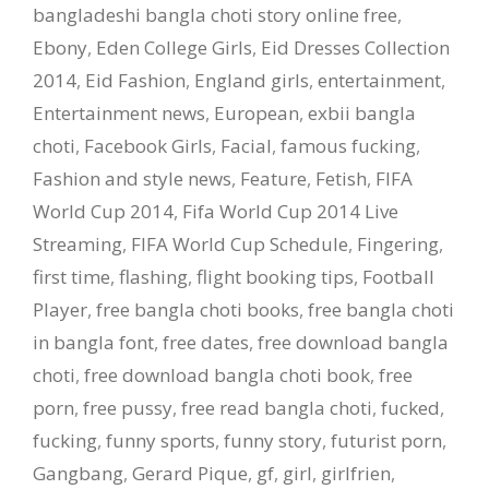
bangladeshi bangla choti story online free
,
Ebony
,
Eden College Girls
,
Eid Dresses Collection
2014
,
Eid Fashion
,
England girls
,
entertainment
,
Entertainment news
,
European
,
exbii bangla
choti
,
Facebook Girls
,
Facial
,
famous fucking
,
Fashion and style news
,
Feature
,
Fetish
,
FIFA
World Cup 2014
,
Fifa World Cup 2014 Live
Streaming
,
FIFA World Cup Schedule
,
Fingering
,
first time
,
flashing
,
flight booking tips
,
Football
Player
,
free bangla choti books
,
free bangla choti
in bangla font
,
free dates
,
free download bangla
choti
,
free download bangla choti book
,
free
porn
,
free pussy
,
free read bangla choti
,
fucked
,
fucking
,
funny sports
,
funny story
,
futurist porn
,
Gangbang
,
Gerard Pique
,
gf
,
girl
,
girlfrien
,