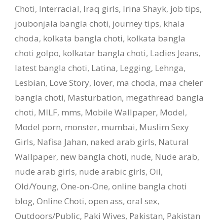
Choti
,
Interracial
,
Iraq girls
,
Irina Shayk
,
job tips
,
joubonjala bangla choti
,
journey tips
,
khala
choda
,
kolkata bangla choti
,
kolkata bangla
choti golpo
,
kolkatar bangla choti
,
Ladies Jeans
,
latest bangla choti
,
Latina
,
Legging
,
Lehnga
,
Lesbian
,
Love Story
,
lover
,
ma choda
,
maa cheler
bangla choti
,
Masturbation
,
megathread bangla
choti
,
MILF
,
mms
,
Mobile Wallpaper
,
Model
,
Model porn
,
monster
,
mumbai
,
Muslim Sexy
Girls
,
Nafisa Jahan
,
naked arab girls
,
Natural
Wallpaper
,
new bangla choti
,
nude
,
Nude arab
,
nude arab girls
,
nude arabic girls
,
Oil
,
Old/Young
,
One-on-One
,
online bangla choti
blog
,
Online Choti
,
open ass
,
oral sex
,
Outdoors/Public
,
Paki Wives
,
Pakistan
,
Pakistan