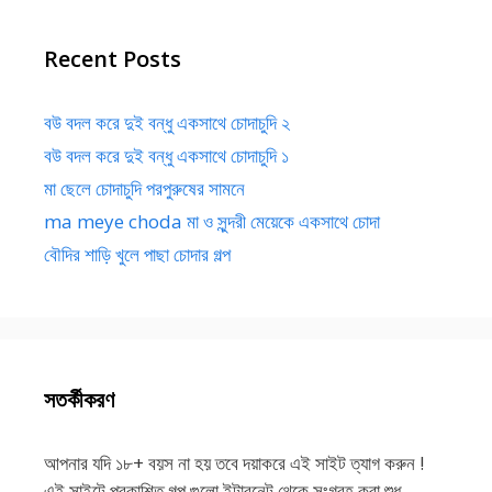
Recent Posts
বউ বদল করে দুই বন্ধু একসাথে চোদাচুদি ২
বউ বদল করে দুই বন্ধু একসাথে চোদাচুদি ১
মা ছেলে চোদাচুদি পরপুরুষের সামনে
ma meye choda মা ও সুন্দরী মেয়েকে একসাথে চোদা
বৌদির শাড়ি খুলে পাছা চোদার গল্প
সতর্কীকরণ
আপনার যদি ১৮+ বয়স না হয় তবে দয়াকরে এই সাইট ত্যাগ করুন !
এই সাইটে প্রকাশিত গল্প গুলো ইন্টারনেট থেকে সংগ্রহ করা,শুধু