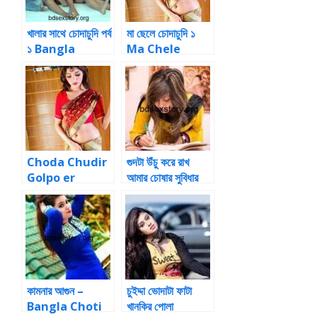
খালার সাথে চোদাচুদি পর্ব
মা ছেলে চোদাচুদি ১
১ Bangla
Ma Chele
Choda Story
Bangla Choti
Story
Choda Chudir
গুদটা উঁচু করে রাখ
Golpo er
আমার চোষার সুবিধার
Vubone Ek
New Golpo নুনু
নুনু খেলা |Bangla
Choti And
Tamil love-
making of
bangla sex
কামনার আগুন –
চুইদ্দা ভোদাটা ফাটা
story
Bangla Choti
খানকির পোলা