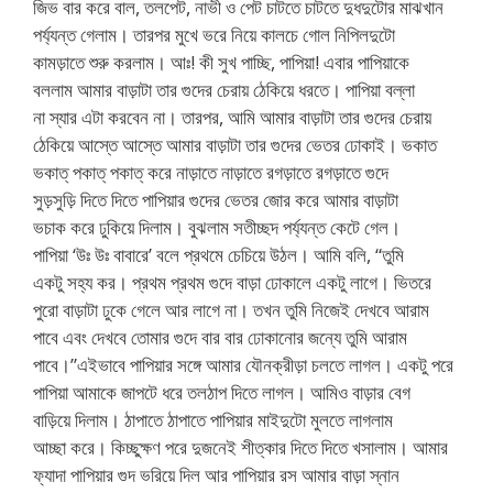
জিভ বার করে বাল, তলপেট, নাভী ও পেট চাটতে চাটতে দুধদুটোর মাঝখান
পর্য্যন্ত গেলাম। তারপর মুখে ভরে নিয়ে কালচে গোল নিপিলদুটো
কামড়াতে শুরু করলাম। আঃ! কী সুখ পাচ্ছি, পাপিয়া! এবার পাপিয়াকে
বললাম আমার বাড়াটা তার গুদের চেরায় ঠেকিয়ে ধরতে। পাপিয়া বল্লা
না স্যার এটা করবেন না। তারপর, আমি আমার বাড়াটা তার গুদের চেরায়
ঠেকিয়ে আস্তে আস্তে আমার বাড়াটা তার গুদের ভেতর ঢোকাই। ভকাত
ভকাত্ পকাত্ পকাত্ করে নাড়াতে নাড়াতে রগড়াতে রগড়াতে গুদে
সুড়সুড়ি দিতে দিতে পাপিয়ার গুদের ভেতর জোর করে আমার বাড়াটা
ভচাক করে ঢুকিয়ে দিলাম। বুঝলাম সতীচ্ছদ পর্য্যন্ত কেটে গেল।
পাপিয়া ‘উঃ উঃ বাবারে’ বলে প্রথমে চেচিয়ে উঠল। আমি বলি, “তুমি
একটু সহ্য কর। প্রথম প্রথম গুদে বাড়া ঢোকালে একটু লাগে। ভিতরে
পুরো বাড়াটা ঢুকে গেলে আর লাগে না। তখন তুমি নিজেই দেখবে আরাম
পাবে এবং দেখবে তোমার গুদে বার বার ঢোকানোর জন্যে তুমি আরাম
পাবে।”এইভাবে পাপিয়ার সঙ্গে আমার যৌনক্রীড়া চলতে লাগল। একটু পরে
পাপিয়া আমাকে জাপটে ধরে তলঠাপ দিতে লাগল। আমিও বাড়ার বেগ
বাড়িয়ে দিলাম। ঠাপাতে ঠাপাতে পাপিয়ার মাইদুটো মুলতে লাগলাম
আচ্ছা করে। কিচ্ছুক্ষণ পরে দুজনেই শীত্কার দিতে দিতে খসালাম। আমার
ফ্যাদা পাপিয়ার গুদ ভরিয়ে দিল আর পাপিয়ার রস আমার বাড়া স্নান