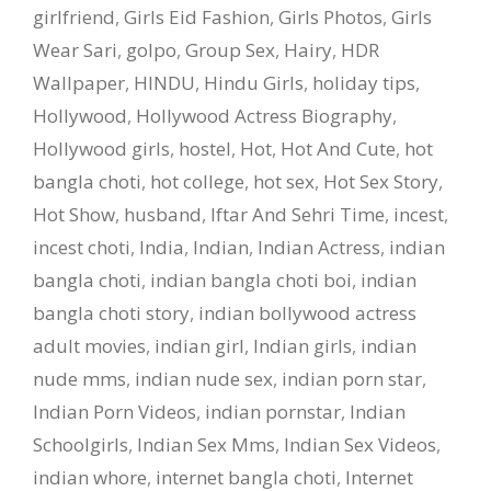
girlfriend
,
Girls Eid Fashion
,
Girls Photos
,
Girls
Wear Sari
,
golpo
,
Group Sex
,
Hairy
,
HDR
Wallpaper
,
HINDU
,
Hindu Girls
,
holiday tips
,
Hollywood
,
Hollywood Actress Biography
,
Hollywood girls
,
hostel
,
Hot
,
Hot And Cute
,
hot
bangla choti
,
hot college
,
hot sex
,
Hot Sex Story
,
Hot Show
,
husband
,
Iftar And Sehri Time
,
incest
,
incest choti
,
India
,
Indian
,
Indian Actress
,
indian
bangla choti
,
indian bangla choti boi
,
indian
bangla choti story
,
indian bollywood actress
adult movies
,
indian girl
,
Indian girls
,
indian
nude mms
,
indian nude sex
,
indian porn star
,
Indian Porn Videos
,
indian pornstar
,
Indian
Schoolgirls
,
Indian Sex Mms
,
Indian Sex Videos
,
indian whore
,
internet bangla choti
,
Internet