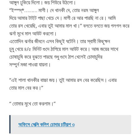
আঙ্গুল ঢুকিয়ে দিলো। জয় শিউরে উঠলো।
“ইস্স্স্*……… মাগী। দে খানকী দে, তোর নরম আঙ্গুল
দিয়ে আমার টাইট পাছা খেচে দে। মাগী রে আর পারছি না রে। আমি
তোর রস খেয়েছি, এবার তুই আমার মাল খা।” বলতে বলতে জয় গলগল করে
ঝর্না মুখে মাল আউট করলো।
এতোদিন ঝর্নার জীবনে এসব কিছুই ঘটেনি। তার স্বামী কিছুক্ষন
চুমু খেয়ে ৪/৫ মিনিট গুদে ঠাপিয়ে মাল আউট করে। আজ জয়ের সাথে
চোষাচুষি করে বুঝতে পারছে শুধু গুদে ঠাপ খেলেই চোদাচুদির
সম্পুর্ন মজা পাওয়া যায়না।
“এই শালা খানকীর বাচ্চা জয়। তুই আমার রস বের করেছিস। এবার
তোর মাল বের কর।”
“ তোমার মুখে তো করলাম।”
অফিসে সেক্সি কলিগ চোদার চটিগল্প ৩