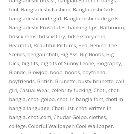
bangladeshi breast
,
bangladeshi choti bangla
font
,
Bangladeshi Fashion
,
Bangladeshi Girls
,
bangladeshi nude girl
,
Bangladeshi nude girls
,
Bangladeshi Prostitutes
,
banking tips
,
Bathroom
,
bdsex mms
,
bdsexstory
,
bdsexstory.com
,
Beautiful
,
Beautiful Pictures
,
Bed
,
Behind The
Scenes
,
bengali choti
,
Big Ass
,
Big Boobs
,
Big
Dick
,
big tits
,
big tits of Sunny Leone
,
Biography
,
Blonde
,
Blowjob
,
boob
,
boobs
,
boyfriend
,
boyfriends
,
British
,
Brunette
,
busty brunette
,
call
girl
,
Casual Wear
,
celebrity fucking
,
Choti
,
choti
bangla
,
choti golpo
,
choti in bangla font
,
choti in
bangla language
,
Choti List
,
choti written in
bangla
,
choti.com
,
Chudar Golpo
,
clothes
,
college
,
Colorful Wallpaper
,
Cool Wallpaper
,