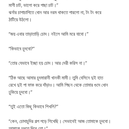
মাগী চাট, ভালো করে পাছা চাট।”
ঝর্নার চাপাচাপিতে ধোন আর নরম থাকতে পারলো না, টং টং করে
ঠাটিয়ে উঠলো।
“জয় এবার তাড়াতাড়ি চোদ। নইলে আমি মরে যাবো।”
“কিভাবে চুদবো?”
“তোর যেভাবে ইচ্ছা হয় চোদ। আর দেরী করিস না।”
“ঠিক আছে আমার চুদমারানী খানকী মামী। তুমি বেসিনে দুই হাত
রেখে দুই পা ফাক করে দাঁড়াও। আমি পিছন থেকে তোমার গুদে ধোন
ঢুকিয়ে চুদবো।”
“তুই এতো কিছু কিভাবে শিখলি?”
“কেন, চোদাচুদির গল্প পড়ে শিখেছি। সেভাবেই আজ তোমাকে চুদবো।
আমাকে চুদতে দিবে তো।”