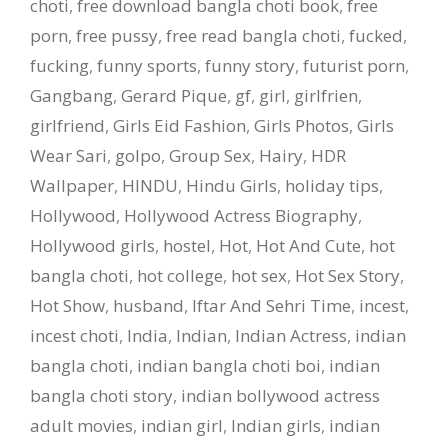
choti
,
free download bangla choti book
,
free
porn
,
free pussy
,
free read bangla choti
,
fucked
,
fucking
,
funny sports
,
funny story
,
futurist porn
,
Gangbang
,
Gerard Pique
,
gf
,
girl
,
girlfrien
,
girlfriend
,
Girls Eid Fashion
,
Girls Photos
,
Girls
Wear Sari
,
golpo
,
Group Sex
,
Hairy
,
HDR
Wallpaper
,
HINDU
,
Hindu Girls
,
holiday tips
,
Hollywood
,
Hollywood Actress Biography
,
Hollywood girls
,
hostel
,
Hot
,
Hot And Cute
,
hot
bangla choti
,
hot college
,
hot sex
,
Hot Sex Story
,
Hot Show
,
husband
,
Iftar And Sehri Time
,
incest
,
incest choti
,
India
,
Indian
,
Indian Actress
,
indian
bangla choti
,
indian bangla choti boi
,
indian
bangla choti story
,
indian bollywood actress
adult movies
,
indian girl
,
Indian girls
,
indian