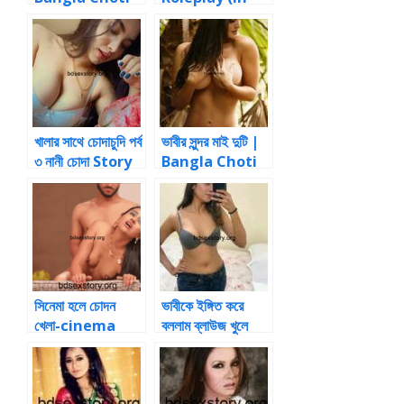
Story
Bangla n Eng)
Story
খালার সাথে চোদাচুদি পর্ব
ভাবীর সুন্দর মাই দুটি |
৩ নানী চোদা Story
Bangla Choti
সিনেমা হলে চোদন
ভাবীকে ইঙ্গিত করে
খেলা-cinema
বললাম ব্লাউজ খুলে
hall e chodon
Choti Online
khela পড়ুন-
Bangla Choti