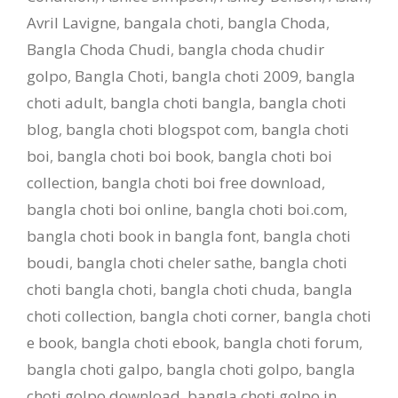
Avril Lavigne
,
bangala choti
,
bangla Choda
,
Bangla Choda Chudi
,
bangla choda chudir
golpo
,
Bangla Choti
,
bangla choti 2009
,
bangla
choti adult
,
bangla choti bangla
,
bangla choti
blog
,
bangla choti blogspot com
,
bangla choti
boi
,
bangla choti boi book
,
bangla choti boi
collection
,
bangla choti boi free download
,
bangla choti boi online
,
bangla choti boi.com
,
bangla choti book in bangla font
,
bangla choti
boudi
,
bangla choti cheler sathe
,
bangla choti
choti bangla choti
,
bangla choti chuda
,
bangla
choti collection
,
bangla choti corner
,
bangla choti
e book
,
bangla choti ebook
,
bangla choti forum
,
bangla choti galpo
,
bangla choti golpo
,
bangla
choti golpo download
,
bangla choti golpo in