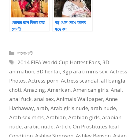
Online
ভোদার রসে ভিজা তার
বড় ধোন দেখে আমার
ধোনটা
গুদে রস
Categories
বাংলা-চটি
Tags
2014 FIFA World Cup Hottest Fans
,
3D
animation
,
3D hentai
,
3gp arab mms sex
,
Actress
Photos
,
Actress porn
,
Actress scandal
,
all bangla
choti
,
Amazing
,
American
,
American girls
,
Anal
,
anal fuck
,
anal sex
,
Animals Wallpaper
,
Anne
Hathaway
,
arab
,
Arab girls nude
,
arab nude
,
Arab sex mms
,
Arabian
,
Arabian girls
,
arabian
nude
,
arabic nude
,
Article On Prostitutes Real
Condition
,
Ashlee Simpson
,
Ashley Benson
,
Asian
,