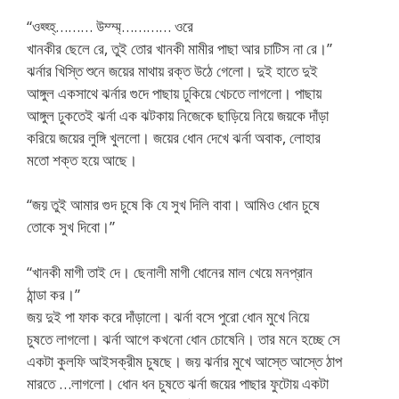
“ওহ্হ্হ্……… উম্ম্ম্………… ওরে
খানকীর ছেলে রে, তুই তোর খানকী মামীর পাছা আর চাটিস না রে।”
ঝর্নার খিস্তি শুনে জয়ের মাথায় রক্ত উঠে গেলো। দুই হাতে দুই
আঙ্গুল একসাথে ঝর্নার গুদে পাছায় ঢুকিয়ে খেচতে লাগলো। পাছায়
আঙ্গুল ঢুকতেই ঝর্না এক ঝটকায় নিজেকে ছাড়িয়ে নিয়ে জয়কে দাঁড়া
করিয়ে জয়ের লুঙ্গি খুললো। জয়ের ধোন দেখে ঝর্না অবাক, লোহার
মতো শক্ত হয়ে আছে।
“জয় তুই আমার গুদ চুষে কি যে সুখ দিলি বাবা। আমিও ধোন চুষে
তোকে সুখ দিবো।”
“খানকী মাগী তাই দে। ছেনালী মাগী ধোনের মাল খেয়ে মনপ্রান
ঠান্ডা কর।”
জয় দুই পা ফাক করে দাঁড়ালো। ঝর্না বসে পুরো ধোন মুখে নিয়ে
চুষতে লাগলো। ঝর্না আগে কখনো ধোন চোষেনি। তার মনে হচ্ছে সে
একটা কুলফি আইসক্রীম চুষছে। জয় ঝর্নার মুখে আস্তে আস্তে ঠাপ
মারতে …লাগলো। ধোন ধন চুষতে ঝর্না জয়ের পাছার ফুটোয় একটা