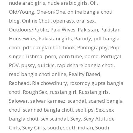
nude arab girls
,
nude arabic girls
,
Oil
,
Old/Young
,
One-on-One
,
online bangla choti
blog
,
Online Choti
,
open ass
,
oral sex
,
Outdoors/Public
,
Paki Wives
,
Pakistan
,
Pakistan
Housewifes
,
Pakistani girls
,
Parody
,
pdf bangla
choti
,
pdf bangla choti book
,
Photography
,
Pop
singer Tishma
,
porn
,
porn tube
,
porno
,
Portugal
,
POV
,
pussy
,
quickie
,
rapidshare bangla choti
,
read bangla choti online
,
Reality Based
,
Redhead
,
Ria chowdhury
,
rosomoy gupta bangla
choti
,
Rough Sex
,
russian girl
,
Russian girls
,
Salowar
,
salwar kameez
,
scandal
,
scaned bangla
choti
,
scanned bangla choti
,
seo tips
,
Sex
,
sex
bangla choti
,
sex scandal
,
Sexy
,
Sexy Attitude
Girls
,
Sexy Girls
,
south
,
south indian
,
South