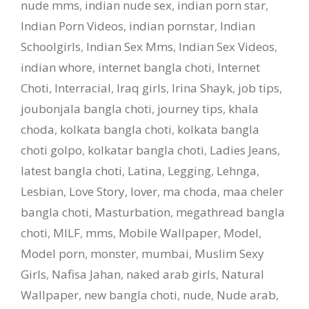
nude mms
,
indian nude sex
,
indian porn star
,
Indian Porn Videos
,
indian pornstar
,
Indian
Schoolgirls
,
Indian Sex Mms
,
Indian Sex Videos
,
indian whore
,
internet bangla choti
,
Internet
Choti
,
Interracial
,
Iraq girls
,
Irina Shayk
,
job tips
,
joubonjala bangla choti
,
journey tips
,
khala
choda
,
kolkata bangla choti
,
kolkata bangla
choti golpo
,
kolkatar bangla choti
,
Ladies Jeans
,
latest bangla choti
,
Latina
,
Legging
,
Lehnga
,
Lesbian
,
Love Story
,
lover
,
ma choda
,
maa cheler
bangla choti
,
Masturbation
,
megathread bangla
choti
,
MILF
,
mms
,
Mobile Wallpaper
,
Model
,
Model porn
,
monster
,
mumbai
,
Muslim Sexy
Girls
,
Nafisa Jahan
,
naked arab girls
,
Natural
Wallpaper
,
new bangla choti
,
nude
,
Nude arab
,