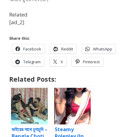
Related
[ad_2]
Share this:
Facebook
Reddit
WhatsApp
Telegram
X
Pinterest
Related Posts:
ভাইয়ের সাথে চুদাচুদি –
Steamy
Bangla Choti
Roleplay (In