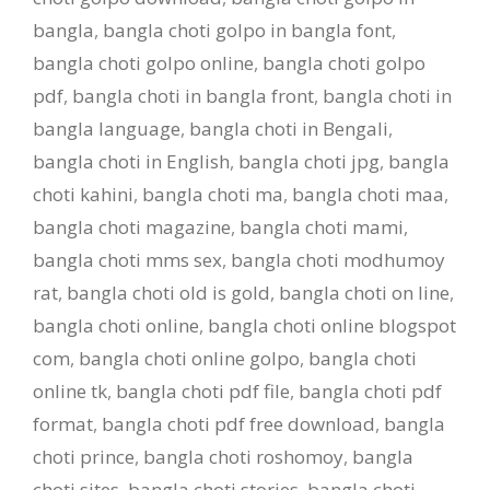
bangla
,
bangla choti golpo in bangla font
,
bangla choti golpo online
,
bangla choti golpo
pdf
,
bangla choti in bangla front
,
bangla choti in
bangla language
,
bangla choti in Bengali
,
bangla choti in English
,
bangla choti jpg
,
bangla
choti kahini
,
bangla choti ma
,
bangla choti maa
,
bangla choti magazine
,
bangla choti mami
,
bangla choti mms sex
,
bangla choti modhumoy
rat
,
bangla choti old is gold
,
bangla choti on line
,
bangla choti online
,
bangla choti online blogspot
com
,
bangla choti online golpo
,
bangla choti
online tk
,
bangla choti pdf file
,
bangla choti pdf
format
,
bangla choti pdf free download
,
bangla
choti prince
,
bangla choti roshomoy
,
bangla
choti sites
,
bangla choti stories
,
bangla choti