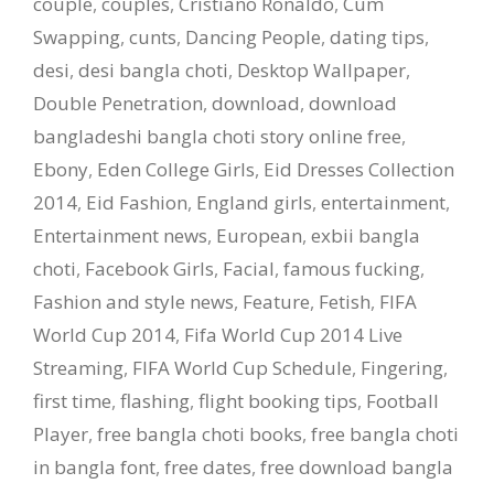
couple
,
couples
,
Cristiano Ronaldo
,
Cum
Swapping
,
cunts
,
Dancing People
,
dating tips
,
desi
,
desi bangla choti
,
Desktop Wallpaper
,
Double Penetration
,
download
,
download
bangladeshi bangla choti story online free
,
Ebony
,
Eden College Girls
,
Eid Dresses Collection
2014
,
Eid Fashion
,
England girls
,
entertainment
,
Entertainment news
,
European
,
exbii bangla
choti
,
Facebook Girls
,
Facial
,
famous fucking
,
Fashion and style news
,
Feature
,
Fetish
,
FIFA
World Cup 2014
,
Fifa World Cup 2014 Live
Streaming
,
FIFA World Cup Schedule
,
Fingering
,
first time
,
flashing
,
flight booking tips
,
Football
Player
,
free bangla choti books
,
free bangla choti
in bangla font
,
free dates
,
free download bangla