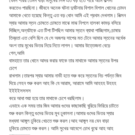
যেমন শরির তেমন বাড়া মানুষের লিঙ্গ এত বড় হতে পারে আমি কল্পনা
করতেও পারছিনা। জীবনে অনেক ঘটনা দুর্ঘটনায় বিশাল বিশাল ধোনের চোদন
আমাকে খেতে হয়েছে কিন্তু এত বড় ধোন আমি এই প্রথম দেখলাম। নিক্সন
স্যার আমার স্তন চোষতে চোষতে মাঝে মাঝ নিপলে হালকা কামড় বসিয়ে
দিচ্ছিল,অন্যটাকে এত টিপা টিপছিল আমার স্তনে ব্যাথা পাচ্ছিলাম,চোষার
তিব্রতা এত বেশি ছিল যে সে অজগর সাপের মত টেনে আমার স্তনের অর্ধেক
অংশ তার মুখের ভিতর নিয়ে নিতে লাগল। আমার উত্তেজনা বেড়ে
গেল,আমি
বামহাতে তার ধোনে আদর করার ফাকে তার মাথাকে আমার স্তনের উপর
চেপে
রাখলাম।তারপর স্যার আমার নাভী হতে শুরু করে স্তনের নিচ পর্যন্ত জিব
দিয়ে লেহন শুরু করল আহ কি যে আরাম, আরামে আমি আহহহ উহহহ
ইইইইসসসস
করে আধা শুয়া হয়ে তার মাথাকে চেপে ধরছিলাম।
এভাবে এক সময় তার জিব আমার গুদের কাছাকাছি ঘুরিয়ে ফিরিয়ে চাটতে
শুরু করল কিন্তু গুদের ভিতর মুখ ঢুকালনা।আমার গুদের ভিতর স্যার
মধ্যমা আঙ্গুল ঢুকিয়ে খেচতে শুরু করল।আহ আঙ্গুল নয় যেন বাড়া
ঢুকিয়ে চোদতে শুরু করল। আমি সুখের আবেশে চোখ বুঝে আহ আহ