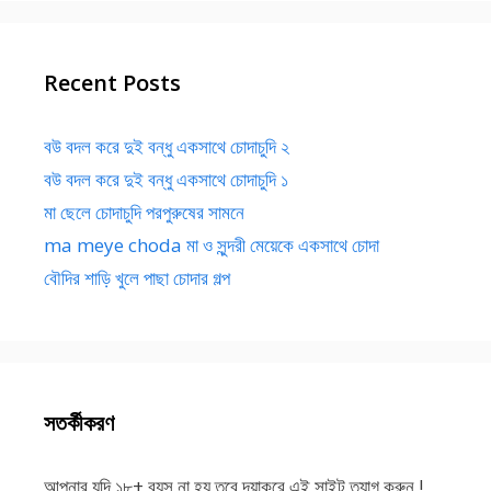
Recent Posts
বউ বদল করে দুই বন্ধু একসাথে চোদাচুদি ২
বউ বদল করে দুই বন্ধু একসাথে চোদাচুদি ১
মা ছেলে চোদাচুদি পরপুরুষের সামনে
ma meye choda মা ও সুন্দরী মেয়েকে একসাথে চোদা
বৌদির শাড়ি খুলে পাছা চোদার গল্প
সতর্কীকরণ
আপনার যদি ১৮+ বয়স না হয় তবে দয়াকরে এই সাইট ত্যাগ করুন !