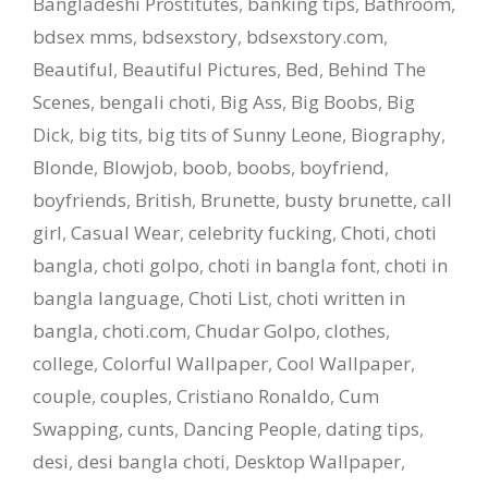
Bangladeshi Prostitutes
,
banking tips
,
Bathroom
,
bdsex mms
,
bdsexstory
,
bdsexstory.com
,
Beautiful
,
Beautiful Pictures
,
Bed
,
Behind The
Scenes
,
bengali choti
,
Big Ass
,
Big Boobs
,
Big
Dick
,
big tits
,
big tits of Sunny Leone
,
Biography
,
Blonde
,
Blowjob
,
boob
,
boobs
,
boyfriend
,
boyfriends
,
British
,
Brunette
,
busty brunette
,
call
girl
,
Casual Wear
,
celebrity fucking
,
Choti
,
choti
bangla
,
choti golpo
,
choti in bangla font
,
choti in
bangla language
,
Choti List
,
choti written in
bangla
,
choti.com
,
Chudar Golpo
,
clothes
,
college
,
Colorful Wallpaper
,
Cool Wallpaper
,
couple
,
couples
,
Cristiano Ronaldo
,
Cum
Swapping
,
cunts
,
Dancing People
,
dating tips
,
desi
,
desi bangla choti
,
Desktop Wallpaper
,