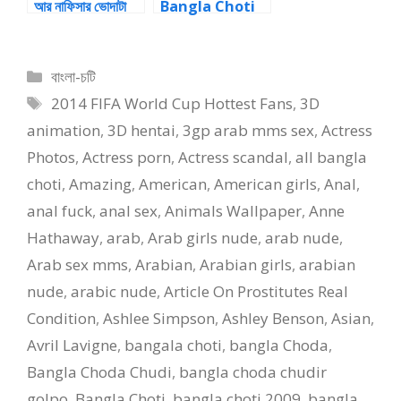
আর নাফিসার ভোদাটা
Bangla Choti
আমার মুখে Choti
Story
Categories
বাংলা-চটি
Tags
2014 FIFA World Cup Hottest Fans
,
3D
animation
,
3D hentai
,
3gp arab mms sex
,
Actress
Photos
,
Actress porn
,
Actress scandal
,
all bangla
choti
,
Amazing
,
American
,
American girls
,
Anal
,
anal fuck
,
anal sex
,
Animals Wallpaper
,
Anne
Hathaway
,
arab
,
Arab girls nude
,
arab nude
,
Arab sex mms
,
Arabian
,
Arabian girls
,
arabian
nude
,
arabic nude
,
Article On Prostitutes Real
Condition
,
Ashlee Simpson
,
Ashley Benson
,
Asian
,
Avril Lavigne
,
bangala choti
,
bangla Choda
,
Bangla Choda Chudi
,
bangla choda chudir
golpo
,
Bangla Choti
,
bangla choti 2009
,
bangla