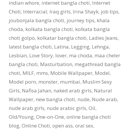
indian whore
,
internet bangla choti
,
Internet
Choti
,
Interracial
,
Iraq girls
,
Irina Shayk
,
job tips
,
joubonjala bangla choti
,
journey tips
,
khala
choda
,
kolkata bangla choti
,
kolkata bangla
choti golpo
,
kolkatar bangla choti
,
Ladies Jeans
,
latest bangla choti
,
Latina
,
Legging
,
Lehnga
,
Lesbian
,
Love Story
,
lover
,
ma choda
,
maa cheler
bangla choti
,
Masturbation
,
megathread bangla
choti
,
MILF
,
mms
,
Mobile Wallpaper
,
Model
,
Model porn
,
monster
,
mumbai
,
Muslim Sexy
Girls
,
Nafisa Jahan
,
naked arab girls
,
Natural
Wallpaper
,
new bangla choti
,
nude
,
Nude arab
,
nude arab girls
,
nude arabic girls
,
Oil
,
Old/Young
,
One-on-One
,
online bangla choti
blog
,
Online Choti
,
open ass
,
oral sex
,