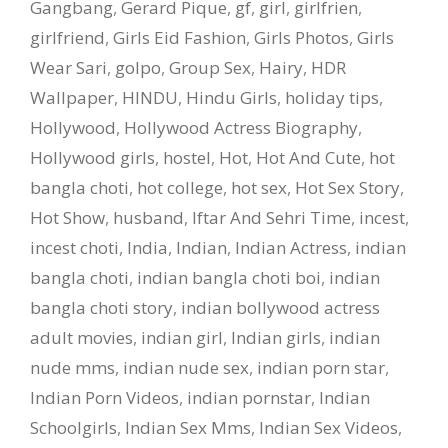
Gangbang
,
Gerard Pique
,
gf
,
girl
,
girlfrien
,
girlfriend
,
Girls Eid Fashion
,
Girls Photos
,
Girls
Wear Sari
,
golpo
,
Group Sex
,
Hairy
,
HDR
Wallpaper
,
HINDU
,
Hindu Girls
,
holiday tips
,
Hollywood
,
Hollywood Actress Biography
,
Hollywood girls
,
hostel
,
Hot
,
Hot And Cute
,
hot
bangla choti
,
hot college
,
hot sex
,
Hot Sex Story
,
Hot Show
,
husband
,
Iftar And Sehri Time
,
incest
,
incest choti
,
India
,
Indian
,
Indian Actress
,
indian
bangla choti
,
indian bangla choti boi
,
indian
bangla choti story
,
indian bollywood actress
adult movies
,
indian girl
,
Indian girls
,
indian
nude mms
,
indian nude sex
,
indian porn star
,
Indian Porn Videos
,
indian pornstar
,
Indian
Schoolgirls
,
Indian Sex Mms
,
Indian Sex Videos
,