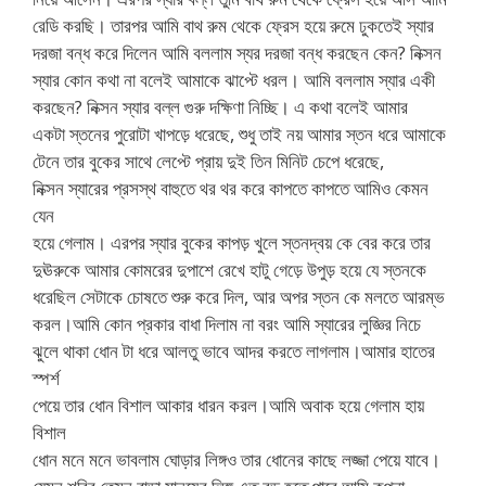
রেডি করছি। তারপর আমি বাথ রুম থেকে ফ্রেস হয়ে রুমে ঢুকতেই স্যার
দরজা বন্ধ করে দিলেন আমি বললাম স্যর দরজা বন্ধ করছেন কেন? নিক্সন
স্যার কোন কথা না বলেই আমাকে ঝাপ্টে ধরল। আমি বললাম স্যার একী
করছেন? নিক্সন স্যার বল্ল গুরু দক্ষিণা নিচ্ছি। এ কথা বলেই আমার
একটা স্তনের পুরোটা খাপড়ে ধরেছে, শুধু তাই নয় আমার স্তন ধরে আমাকে
টেনে তার বুকের সাথে লেপ্টে প্রায় দুই তিন মিনিট চেপে ধরেছে,
নিক্সন স্যারের প্রসস্থ বাহুতে থর থর করে কাপতে কাপতে আমিও কেমন
যেন
হয়ে গেলাম। এরপর স্যার বুকের কাপড় খুলে স্তনদ্বয় কে বের করে তার
দুঊরুকে আমার কোমরের দুপাশে রেখে হাটু গেড়ে উপুড় হয়ে যে স্তনকে
ধরেছিল সেটাকে চোষতে শুরু করে দিল, আর অপর স্তন কে মলতে আরম্ভ
করল।আমি কোন প্রকার বাধা দিলাম না বরং আমি স্যারের লুজ্ঞির নিচে
ঝুলে থাকা ধোন টা ধরে আলতু ভাবে আদর করতে লাগলাম।আমার হাতের
স্পর্শ
পেয়ে তার ধোন বিশাল আকার ধারন করল।আমি অবাক হয়ে গেলাম হায়
বিশাল
ধোন মনে মনে ভাবলাম ঘোড়ার লিঙ্গও তার ধোনের কাছে লজ্জা পেয়ে যাবে।