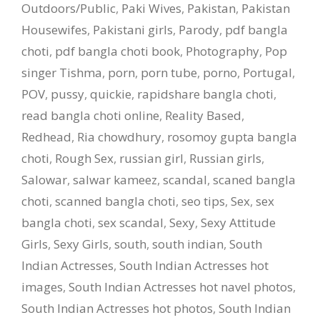
Outdoors/Public
,
Paki Wives
,
Pakistan
,
Pakistan
Housewifes
,
Pakistani girls
,
Parody
,
pdf bangla
choti
,
pdf bangla choti book
,
Photography
,
Pop
singer Tishma
,
porn
,
porn tube
,
porno
,
Portugal
,
POV
,
pussy
,
quickie
,
rapidshare bangla choti
,
read bangla choti online
,
Reality Based
,
Redhead
,
Ria chowdhury
,
rosomoy gupta bangla
choti
,
Rough Sex
,
russian girl
,
Russian girls
,
Salowar
,
salwar kameez
,
scandal
,
scaned bangla
choti
,
scanned bangla choti
,
seo tips
,
Sex
,
sex
bangla choti
,
sex scandal
,
Sexy
,
Sexy Attitude
Girls
,
Sexy Girls
,
south
,
south indian
,
South
Indian Actresses
,
South Indian Actresses hot
images
,
South Indian Actresses hot navel photos
,
South Indian Actresses hot photos
,
South Indian