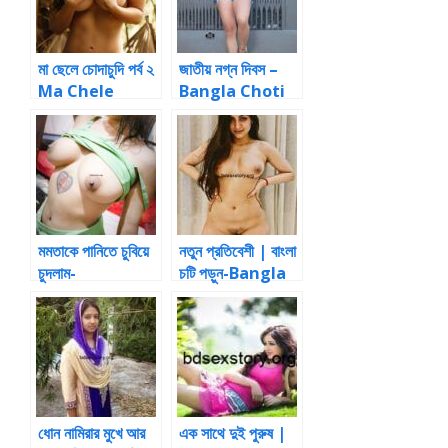
মা ছেলে চোদাচুদি পর্ব ২
জাতীয় নগ্ন দিবস –
Ma Chele
Bangla Choti
Bangla Choti
Story
Story
মমতাকে পানিতে চুবিয়ে
নতুন প্রতিবেশী | বাংলা
চুদলাম-
চটি পড়ুন-Bangla
momotake
Choti Online
panite
chubiye
chudlam
ধোন নামিরার মুখে আর
এক সাথে দুই পুরুষ |