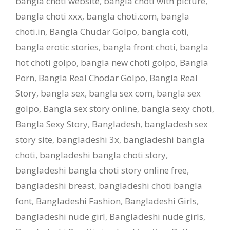
bangla choti website
,
bangla choti with picture
,
bangla choti xxx
,
bangla choti.com
,
bangla
choti.in
,
Bangla Chudar Golpo
,
bangla coti
,
bangla erotic stories
,
bangla front choti
,
bangla
hot choti golpo
,
bangla new choti golpo
,
Bangla
Porn
,
Bangla Real Chodar Golpo
,
Bangla Real
Story
,
bangla sex
,
bangla sex com
,
bangla sex
golpo
,
Bangla sex story online
,
bangla sexy choti
,
Bangla Sexy Story
,
Bangladesh
,
bangladesh sex
story site
,
bangladeshi 3x
,
bangladeshi bangla
choti
,
bangladeshi bangla choti story
,
bangladeshi bangla choti story online free
,
bangladeshi breast
,
bangladeshi choti bangla
font
,
Bangladeshi Fashion
,
Bangladeshi Girls
,
bangladeshi nude girl
,
Bangladeshi nude girls
,