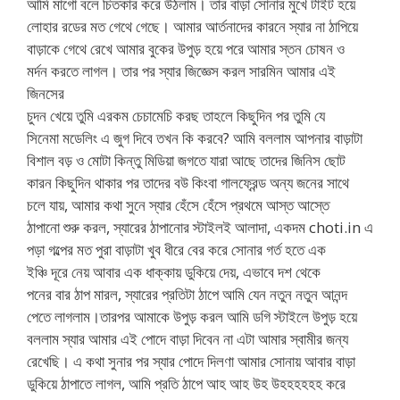
আমি মাগো বলে চিতকার করে উঠলাম। তার বাড়া সোনার মুখে টাইট হয়ে
লোহার রডের মত গেথে গেছে। আমার আর্তনাদের কারনে স্যার না ঠাপিয়ে
বাড়াকে গেথে রেখে আমার বুকের উপুড় হয়ে পরে আমার স্তন চোষন ও
মর্দন করতে লাগল। তার পর স্যার জিজ্ঞেস করল সারমিন আমার এই
জিনসের
চুদন খেয়ে তুমি এরকম চেচামেচি করছ তাহলে কিছুদিন পর তুমি যে
সিনেমা মডেলিং এ জুগ দিবে তখন কি করবে? আমি বললাম আপনার বাড়াটা
বিশাল বড় ও মোটা কিন্তু মিডিয়া জগতে যারা আছে তাদের জিনিস ছোট
কারন কিছুদিন থাকার পর তাদের বউ কিংবা গালফ্রেন্ড অন্য জনের সাথে
চলে যায়, আমার কথা সুনে স্যার হেঁসে হেঁসে প্রথমে আস্ত আস্তে
ঠাপানো শুরু করল, স্যারের ঠাপানোর স্টাইলই আলাদা, একদম choti.in এ
পড়া গল্পের মত পুরা বাড়াটা খুব ধীরে বের করে সোনার গর্ত হতে এক
ইঞ্চি দূরে নেয় আবার এক ধাক্কায় ডুকিয়ে দেয়, এভাবে দশ থেকে
পনের বার ঠাপ মারল, স্যারের প্রতিটা ঠাপে আমি যেন নতুন নতুন আনন্দ
পেতে লাগলাম।তারপর আমাকে উপুড় করল আমি ডগি স্টাইলে উপুড় হয়ে
বললাম স্যার আমার এই পোদে বাড়া দিবেন না এটা আমার স্বামীর জন্য
রেখেছি। এ কথা সুনার পর স্যার পোদে দিলণা আমার সোনায় আবার বাড়া
ডুকিয়ে ঠাপাতে লাগল, আমি প্রতি ঠাপে আহ আহ উহ উহহহহহহ করে