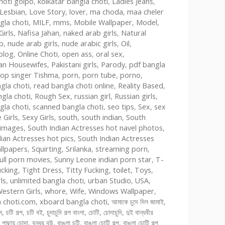
hoti golpo
,
kolkatar bangla choti
,
Ladies Jeans
,
Lesbian
,
Love Story
,
lover
,
ma choda
,
maa cheler
la choti
,
MILF
,
mms
,
Mobile Wallpaper
,
Model
,
irls
,
Nafisa Jahan
,
naked arab girls
,
Natural
b
,
nude arab girls
,
nude arabic girls
,
Oil
,
 blog
,
Online Choti
,
open ass
,
oral sex
,
tan Housewifes
,
Pakistani girls
,
Parody
,
pdf bangla
op singer Tishma
,
porn
,
porn tube
,
porno
,
gla choti
,
read bangla choti online
,
Reality Based
,
gla choti
,
Rough Sex
,
russian girl
,
Russian girls
,
gla choti
,
scanned bangla choti
,
seo tips
,
Sex
,
sex
 Girls
,
Sexy Girls
,
south
,
south indian
,
South
 images
,
South Indian Actresses hot navel photos
,
ian Actresses hot pics
,
South Indian Actresses
llpapers
,
Squirting
,
Srilanka
,
streaming porn
,
ull porn movies
,
Sunny Leone indian porn star
,
T-
cking
,
Tight Dress
,
Titty Fucking
,
toilet
,
Toys
,
ls
,
unlimited bangla choti
,
urban Studio
,
USA
,
estern Girls
,
whore
,
Wife
,
Windows Wallpaper
,
 choti.com
,
xboard bangla choti
,
আমাকে চুদে দিল জামাই
,
স
,
চটি গল্প
,
চটি বই
,
চুদাচুদি গল্প বাংলা
,
চোটি
,
চোদাচুদি
,
দুই বান্ধবীর
,
পাছায় চোদা
,
বন্ধুর বউ
,
বাঙলা চটি
,
বাঙলা চোটি গল্প
,
বাঙলা চোটি গল্প