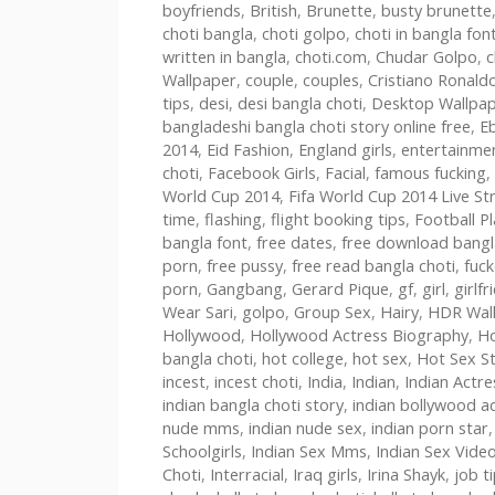
boyfriends
,
British
,
Brunette
,
busty brunette
choti bangla
,
choti golpo
,
choti in bangla fon
written in bangla
,
choti.com
,
Chudar Golpo
,
c
Wallpaper
,
couple
,
couples
,
Cristiano Ronald
tips
,
desi
,
desi bangla choti
,
Desktop Wallpa
bangladeshi bangla choti story online free
,
E
2014
,
Eid Fashion
,
England girls
,
entertainme
choti
,
Facebook Girls
,
Facial
,
famous fucking
,
World Cup 2014
,
Fifa World Cup 2014 Live S
time
,
flashing
,
flight booking tips
,
Football P
bangla font
,
free dates
,
free download bangl
porn
,
free pussy
,
free read bangla choti
,
fuc
porn
,
Gangbang
,
Gerard Pique
,
gf
,
girl
,
girlfr
Wear Sari
,
golpo
,
Group Sex
,
Hairy
,
HDR Wal
Hollywood
,
Hollywood Actress Biography
,
Ho
bangla choti
,
hot college
,
hot sex
,
Hot Sex S
incest
,
incest choti
,
India
,
Indian
,
Indian Actre
indian bangla choti story
,
indian bollywood a
nude mms
,
indian nude sex
,
indian porn star
Schoolgirls
,
Indian Sex Mms
,
Indian Sex Vide
Choti
,
Interracial
,
Iraq girls
,
Irina Shayk
,
job t