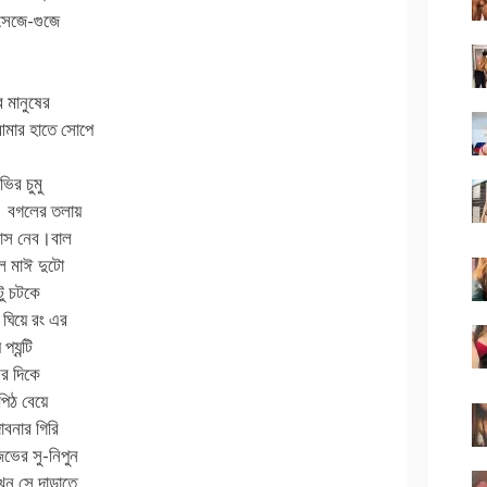
 সেজে-গুজে
 মানুষের
আমার হাতে সোপে
ির চুমু
ব। বগলের তলায়
বাস নেব।বাল
ে মাঈ দুটো
ু চটকে
ঘিয়ে রং এর
্যন্টি
ের দিকে
পিঠ বেয়ে
বনার গিরি
ভের সু-নিপুন
যখন সে দাড়াতে