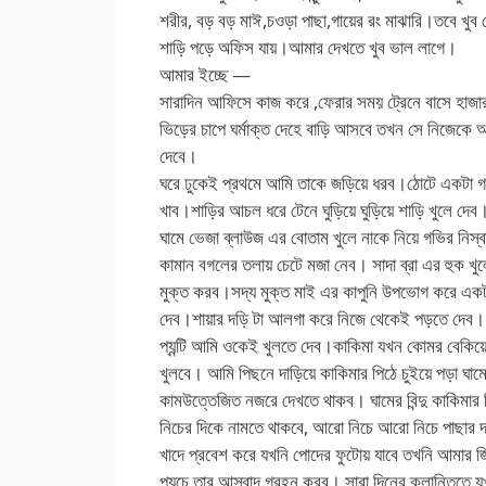
শরীর, বড় বড় মাঈ,চওড়া পাছা,গায়ের রং মাঝারি।তবে খুব
শাড়ি পড়ে অফিস যায়।আমার দেখতে খুব ভাল লাগে।
আমার ইচ্ছে —
সারাদিন আফিসে কাজ করে ,ফেরার সময় ট্রেনে বাসে হাজার
ভিড়ের চাপে ঘর্মাক্ত দেহে বাড়ি আসবে তখন সে নিজেকে 
দেবে।
ঘরে ঢুকেই প্রথমে আমি তাকে জড়িয়ে ধরব।ঠোটে একটা গভ
খাব।শাড়ির আচল ধরে টেনে ঘুড়িয়ে ঘুড়িয়ে শাড়ি খুলে দে
ঘামে ভেজা ব্লাউজ এর বোতাম খুলে নাকে নিয়ে গভির নিস্
কামান বগলের তলায় চেটে মজা নেব। সাদা ব্রা এর হুক খুল
মুক্ত করব।সদ্য মুক্ত মাই এর কাপুনি উপভোগ করে একট
দেব।শায়ার দড়ি টা আলগা করে নিজে থেকেই পড়তে দেব। 
প্যন্টি আমি ওকেই খুলতে দেব।কাকিমা যখন কোমর বেকিয়ে প
খুলবে। আমি পিছনে দাড়িয়ে কাকিমার পিঠে চুইয়ে পড়া ঘাম
কামউত্তেজিত নজরে দেখতে থাকব। ঘামের বিন্দু কাকিমার 
নিচের দিকে নামতে থাকবে, আরো নিচে আরো নিচে পাছার দা
খাদে প্রবেশ করে যখনি পোদের ফুটোয় যাবে তখনি আমার জি
প্যচে তার আস্বাদ গ্রহন করব। সারা দিনের ক্লান্তিতে 