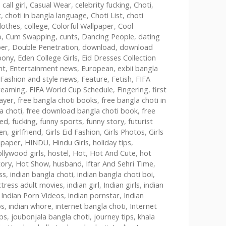
,
call girl
,
Casual Wear
,
celebrity fucking
,
Choti
,
t
,
choti in bangla language
,
Choti List
,
choti
lothes
,
college
,
Colorful Wallpaper
,
Cool
o
,
Cum Swapping
,
cunts
,
Dancing People
,
dating
per
,
Double Penetration
,
download
,
download
bony
,
Eden College Girls
,
Eid Dresses Collection
nt
,
Entertainment news
,
European
,
exbii bangla
Fashion and style news
,
Feature
,
Fetish
,
FIFA
treaming
,
FIFA World Cup Schedule
,
Fingering
,
first
layer
,
free bangla choti books
,
free bangla choti in
a choti
,
free download bangla choti book
,
free
ked
,
fucking
,
funny sports
,
funny story
,
futurist
ien
,
girlfriend
,
Girls Eid Fashion
,
Girls Photos
,
Girls
lpaper
,
HINDU
,
Hindu Girls
,
holiday tips
,
llywood girls
,
hostel
,
Hot
,
Hot And Cute
,
hot
tory
,
Hot Show
,
husband
,
Iftar And Sehri Time
,
ss
,
indian bangla choti
,
indian bangla choti boi
,
ctress adult movies
,
indian girl
,
Indian girls
,
indian
,
Indian Porn Videos
,
indian pornstar
,
Indian
os
,
indian whore
,
internet bangla choti
,
Internet
ips
,
joubonjala bangla choti
,
journey tips
,
khala