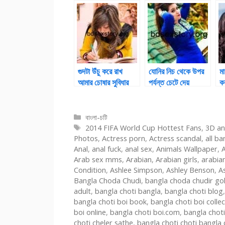
My Cousin Bro
B
Story
S
গুদটা উঁচু করে রাখ
যোনির নিচ থেকে উপর
মা
আমার চোষার সুবিধার
পর্যন্ত চেটে দেয়
ক
Categories
বাংলা-চটি
Tags
2014 FIFA World Cup Hottest Fans
,
3D an
Photos
,
Actress porn
,
Actress scandal
,
all ba
Anal
,
anal fuck
,
anal sex
,
Animals Wallpaper
,
Arab sex mms
,
Arabian
,
Arabian girls
,
arabia
Condition
,
Ashlee Simpson
,
Ashley Benson
,
A
Bangla Choda Chudi
,
bangla choda chudir go
adult
,
bangla choti bangla
,
bangla choti blog
bangla choti boi book
,
bangla choti boi colle
boi online
,
bangla choti boi.com
,
bangla choti
choti cheler sathe
,
bangla choti choti bangla 