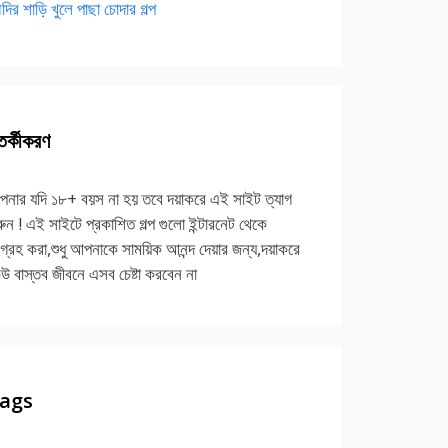
দির শাড়ি খুলে পাছা চোদার গল্প
র্কীকরণ
নার যদি ১৮+ বয়স না হয় তবে দয়াকরে এই সাইট ত্যাগ
ুন ! এই সাইটে প্রকাশিত গল্প গুলো ইন্টারনেট থেকে
গ্রহ করা,শুধু আপনাকে সাময়িক আনন্দ দেয়ার জন্য,দয়াকরে
উ বাস্তব জীবনে এসব চেষ্টা করবেন না
ags