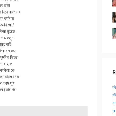
রে ছাটা
দিনে বারং বার
নাক ভাসিয়ে
 তেমনি আমি
কিমা মুততে
 গাঢ় হলুদ
মৃত বারি
াকে বাথরুমে
 পুটকির ভিতর
 শেষ হলে
 কাকিমা কে
R
মত আনন্দ দিয়ে
কে চরম সুখ
বউ
বসব।তার পর
বউ
মা
ma