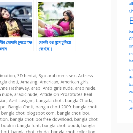
angla Choti
Vubone Ek
al
tory
New Golpo নুনু
Ch
নুনু খেলা |Bangla
B
Choti And
Tamil love-
ba
making of
c
bangla sex
গীর ভোদাটা চুষতে শুরু
ধোনটা ওর মুখে ঢুকিয়ে
story
on
রলাম
রেখেছে।
ch
ba
ch
imation
,
3D hentai
,
3gp arab mms sex
,
Actress
dat
ngla choti
,
Amazing
,
American
,
American girls
,
ba
Anne Hathaway
,
arab
,
Arab girls nude
,
arab nude
,
ww
n nude
,
arabic nude
,
Article On Prostitutes Real
sian
,
Avril Lavigne
,
bangala choti
,
bangla Choda
,
নতু
lpo
,
Bangla Choti
,
bangla choti 2009
,
bangla choti
সেক্
,
bangla choti blogspot com
,
bangla choti boi
,
ction
,
bangla choti boi free download
,
bangla choti
 book in bangla font
,
bangla choti boudi
,
bangla
choti
,
bangla choti chuda
,
bangla choti collection
,