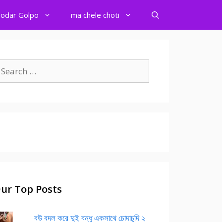
odar Golpo
ma chele choti
earch
r:
ur Top Posts
বউ বদল করে দুই বন্ধু একসাথে চোদাচুদি ২