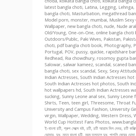
choda
,
kolkata bangla choti
,
kolkata bangla c
latest bangla choti
,
Latina
,
Legging
,
Lehnga
,
bangla choti
,
Masturbation
,
megathread bang
Model porn
,
monster
,
mumbai
,
Muslim Sexy G
Wallpaper
,
new bangla choti
,
nude
,
Nude ara
Old/Young
,
One-on-One
,
online bangla choti
Outdoors/Public
,
Paki Wives
,
Pakistan
,
Pakis
choti
,
pdf bangla choti book
,
Photography
,
P
Portugal
,
POV
,
pussy
,
quickie
,
rapidshare ban
Redhead
,
Ria chowdhury
,
rosomoy gupta ban
Salowar
,
salwar kameez
,
scandal
,
scaned ban
bangla choti
,
sex scandal
,
Sexy
,
Sexy Attitude
Indian Actresses
,
South Indian Actresses hot
South Indian Actresses hot photos
,
South Ind
hot wallpapers hd
,
South Indian Actresses wa
sucking
,
Sunny Leone anal sex
,
Sunny Leone f
Shirts
,
Teen
,
teen girl
,
Threesome
,
Throat Fu
University and Campus Fashion
,
University Gir
virgin
,
Wallpaper
,
Wedding
,
Western Dress
,
W
World Cup Hottest Fans Photos
,
www.bangla
ই-বাংলা চটি
,
গ্রুপ সেক্সে বউ
,
চটি
,
চটি আরাম দিল দেবর
,
চটি কমিক্
ভোদার
,
দুধ
,
নতুন বাংলা চটি
,
নরম তুলতুলে দুধ
,
পাগলি মেয়ের চোদা