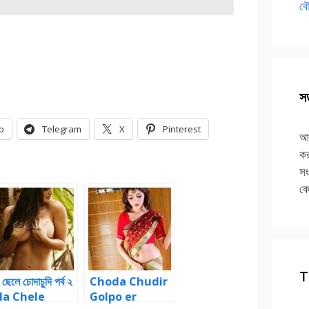
বৌ
সত
p
Telegram
X
Pinterest
আপ
কর
সং
কে
T
 ছেলে চোদাচুদি পর্ব ২
Choda Chudir
a Chele
Golpo er