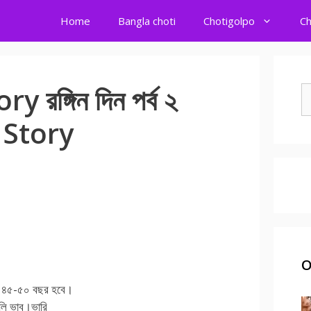
Home
Bangla choti
Chotigolpo
Ch
রঙ্গিন দিন পর্ব ২
S
fo
i Story
O
মা।৪৫-৫০ বছর হবে।
ালি ভাব।ভারি