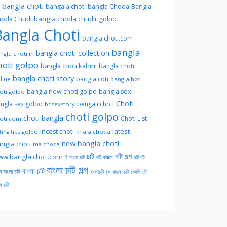
l bangla choti
Bangla
bangala choti
bangla Choda
oda Chudi
bangla choda chudir golpo
angla Choti
bangla choti.com
bangla
bangla choti collection
ngla choti.in
hoti golpo
bangla choti kahini
bangla choti
bangla choti story
line
bangla coti
bangla hot
bangla new choti golpo
bangla sex
oti golpo
Choti
ngla sex golpo
bengali choti
bdsexstory
choti golpo
choti bangla
Choti List
oti.com
latest
incest choti
golpo
khala choda
ing tips
new bangla choti
ngla choti
ma choda
চটি
চটি গল্প
w.bangla choti.com
ই-বাংলা চটি
চটি কমিক্স
চটি বই
বাংলা চটি গল্প
বাংলা চটি
ন বাংলা চটি
বাংলাচটি বুক
বাঙলা চটি
বেঙ্গলি চটি
সি চটি