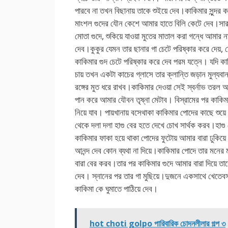
পারবে না তখন বিছানায় তাকে শুইয়ে দেব।কাকিমার সুন্দর ক
মাংশল গুদের যৌন কেশে আমার হাতে বিলি কেটে দেব।সারা 
মোতা গুদে, শুকিয়ে যাওয়া মুতের মাতাল করা গন্ধে আমার 
দেব।কুকুর যেমন তার ছানার গা চেটে পরিষ্কার করে দেয়,
কাকিমার গুদ চেটে পরিষ্কার করে দেব পরম যত্নে। যদি কা
চায় তখন একটা কাচের গ্লাসে তার ক্লান্তি জড়ান মুল্যবান
রঙ্গের মুত ধরে রাখব।কাকিমার দেওয়া সেই স্বর্নাভ তরল আ
পান করে আমার যৌবন তৃষ্না মেটাব। বিস্রামের পর কাকিম
নিয়ে যাব। পায়খানায় বসেথাকা কাকিমার পোদের কাছে শুয়ে
থেকে দলা দলা হাগু বের হতে দেখে চোখ সার্থক করব।হাগু
কাকিমার ফাকা হয়ে থাকা পোদের ফুটোয় আমার বারা ঢুকিয়ে
আনন্দ দেব কোন ব্যথা না দিয়ে।কাকিমার পোদে তার মনের 
বারা বের করব।তার পর কাকিমার গুদে আমার বারা দিয়ে তা
দেব। স্নানের পর তার গা মুছিয়ে।দুজনে একসাথে খেতে
কাকিমা কে ঘুমাতে পাঠিয়ে দেব।
hot choti golpo পারিবারিক চোদনলীলার গল্প ৩