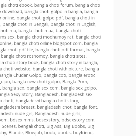
gla choti ebook
,
bangla choti forum
,
bangla choti
po download
,
bangla choti golpo in bangla
,
bangla
 online
,
bangla choti golpo pdf
,
bangla choti in
e
,
bangla choti in Bengali
,
bangla choti in English
,
choti ma
,
bangla choti maa
,
bangla choti
mms sex
,
bangla choti modhumoy rat
,
bangla choti
online
,
bangla choti online blogspot com
,
bangla
gla choti pdf file
,
bangla choti pdf format
,
bangla
,
bangla choti roshomoy
,
bangla choti sites
,
la choti story book
,
bangla choti story in bangla
,
a choti website
,
bangla choti with picture
,
bangla
Bangla Chudar Golpo
,
bangla coti
,
bangla erotic
golpo
,
bangla new choti golpo
,
Bangla Porn
,
,
bangla sex
,
bangla sex com
,
bangla sex golpo
,
angla Sexy Story
,
Bangladesh
,
bangladesh sex
a choti
,
bangladeshi bangla choti story
,
angladeshi breast
,
bangladeshi choti bangla font
,
adeshi nude girl
,
Bangladeshi nude girls
,
oom
,
bdsex mms
,
bdsexstory
,
bdsexstory.com
,
e Scenes
,
bengali choti
,
Big Ass
,
Big Boobs
,
Big
phy
,
Blonde
,
Blowjob
,
boob
,
boobs
,
boyfriend
,