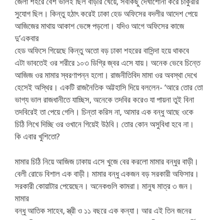
জেলা শহরে বেশ ভালই ছিল বাড়ীর খেয়ে, সবকিছু দেখাশোনা করে চাকুরীর
সুযোগ ছিল। কিন্তু হঠাৎ করেই ঢাকা হেড অফিসের বদলীর আদেশ পেয়ে
আজিজের মাথায় আকাশ ভেঙ্গে পড়লো। যদিও আগে অফিসের কাজে
দু’একবার
হেড অফিসে গিয়েছে কিন্তু অতো বড় ঢাকা শহরের বাসিন্দা হয়ে থাকবে
এটা ভাবতেই ওর শরীরে ১০৩ ডিগ্রি জ্বর এসে যায়। অনেক ভেবে চিন্তে
আজিজ ওর মামার স্বরণাপন্ন হলো। রাজনীতিবিদ মামা ওর অবস্থা দেখে
হেসেই অস্থির। একটি রাজনৈতিক অট্টহাসি দিয়ে বললেন- ‘আরে তোর তো
ভাগ্য ভাল রাজধানীতে যাচ্ছিস, অনেকে তদবির করেও যা পায়না তুই বিনা
তদবিরেই তা পেয়ে গেলি। চিন্তা করিস না, আমার এক বন্ধু আছে ওকে
চিঠি লিখে দিচ্ছি ওর ওখানে গিয়েই উঠবি। তোর কোন অসুবিধা হবে না।
কি এবার খুশিতো?
মামার চিঠি নিয়ে আজিজ ঢাকায় এসে খুজে বের করলো মামার বন্ধুর বাড়ী।
বেলী রোডে বিশাল এক বাড়ী। মামার বন্ধু একজন বড় সরকারী অফিসার।
সরকারী কোয়াটার পেয়েছেন। অনেকগুলি কামরা। মানুষ মাত্র ৩ জন।
মামার
বন্ধু আতিক সাহেব, স্ত্রী ও ১১ বছরে এক কন্যা। আর এই তিন জনের