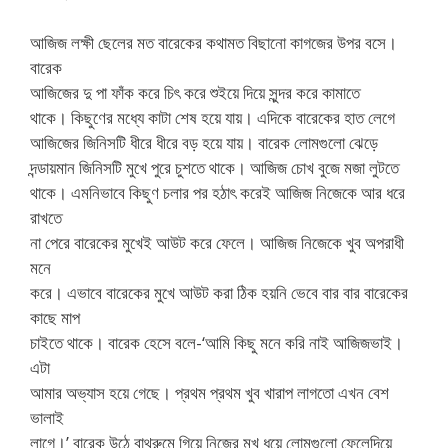
আজিজ লক্ষী ছেলের মত বারেকের কথামত বিছানো কাগজের উপর বসে।
বারেক
আজিজের দু পা ফাঁক করে চিৎ করে শুইয়ে দিয়ে সুন্দর করে কামাতে
থাকে। কিছুণের মধ্যে কাটা শেষ হয়ে যায়। এদিকে বারেকের হাত লেগে
আজিজের জিনিসটি ধীরে ধীরে বড় হয়ে যায়। বারেক লোমগুলো ঝেড়ে
দন্ডায়মান জিনিসটি মুখে পুরে চুশতে থাকে। আজিজ চোখ বুজে মজা লুটতে
থাকে। এমনিভাবে কিছুণ চলার পর হঠাৎ করেই আজিজ নিজেকে আর ধরে
রাখতে
না পেরে বারেকের মুখেই আউট করে ফেলে। আজিজ নিজেকে খুব অপরাধী
মনে
করে। এভাবে বারেকের মুখে আউট করা ঠিক হয়নি ভেবে বার বার বারেকের
কাছে মাপ
চাইতে থাকে। বারেক হেসে বলে-‘আমি কিছু মনে করি নাই আজিজভাই।
এটা
আমার অভ্যাস হয়ে গেছে। প্রথম প্রথম খুব খারাপ লাগতো এখন বেশ
ভালাই
লাগে।’ বারেক উঠে বাথরুমে গিয়ে নিজের মুখ ধুয়ে লোমগুলো ফেলেদিয়ে