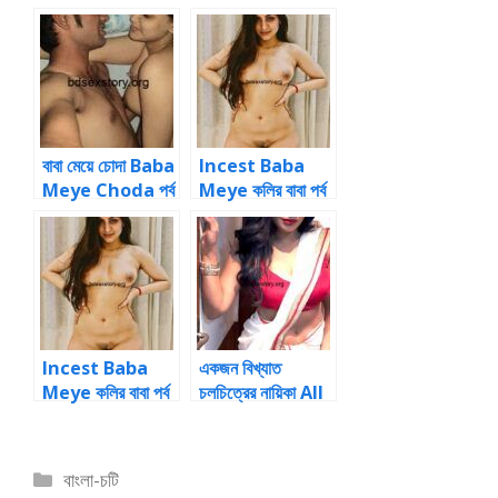
বাবা মেয়ে চোদা Baba
Incest Baba
Meye Choda পর্ব
Meye কলির বাবা পর্ব
২ Story
২ Story
Incest Baba
একজন বিখ্যাত
Meye কলির বাবা পর্ব
চলচিত্রের নায়িকা All
৩ Story
bangla choti
Choti And
Tamil love-
Categories
বাংলা-চটি
making of