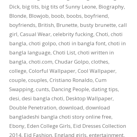
Dick
,
big tits
,
big tits of Sunny Leone
,
Biography
,
Blonde
,
Blowjob
,
boob
,
boobs
,
boyfriend
,
boyfriends
,
British
,
Brunette
,
busty brunette
,
call
girl
,
Casual Wear
,
celebrity fucking
,
Choti
,
choti
bangla
,
choti golpo
,
choti in bangla font
,
choti in
bangla language
,
Choti List
,
choti written in
bangla
,
choti.com
,
Chudar Golpo
,
clothes
,
college
,
Colorful Wallpaper
,
Cool Wallpaper
,
couple
,
couples
,
Cristiano Ronaldo
,
Cum
Swapping
,
cunts
,
Dancing People
,
dating tips
,
desi
,
desi bangla choti
,
Desktop Wallpaper
,
Double Penetration
,
download
,
download
bangladeshi bangla choti story online free
,
Ebony
,
Eden College Girls
,
Eid Dresses Collection
2014
,
Eid Fashion
,
England girls
,
entertainment
,