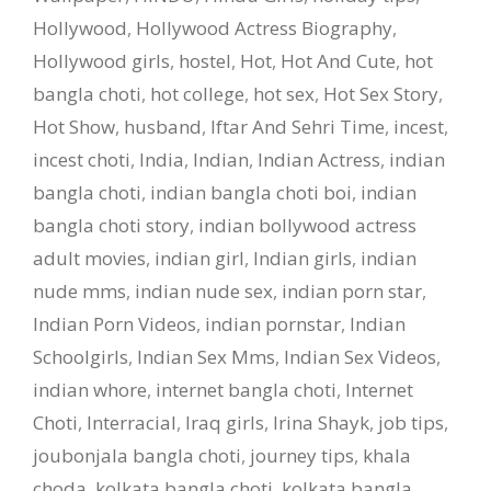
Hollywood
,
Hollywood Actress Biography
,
Hollywood girls
,
hostel
,
Hot
,
Hot And Cute
,
hot
bangla choti
,
hot college
,
hot sex
,
Hot Sex Story
,
Hot Show
,
husband
,
Iftar And Sehri Time
,
incest
,
incest choti
,
India
,
Indian
,
Indian Actress
,
indian
bangla choti
,
indian bangla choti boi
,
indian
bangla choti story
,
indian bollywood actress
adult movies
,
indian girl
,
Indian girls
,
indian
nude mms
,
indian nude sex
,
indian porn star
,
Indian Porn Videos
,
indian pornstar
,
Indian
Schoolgirls
,
Indian Sex Mms
,
Indian Sex Videos
,
indian whore
,
internet bangla choti
,
Internet
Choti
,
Interracial
,
Iraq girls
,
Irina Shayk
,
job tips
,
joubonjala bangla choti
,
journey tips
,
khala
choda
,
kolkata bangla choti
,
kolkata bangla