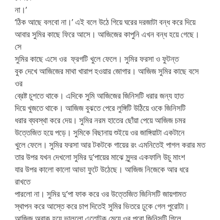
না।’
‘ঠিক আছে বলবো না।’ এই বলে উঠে গিয়ে ঘরের দরজাটা বন্ধ করে দিয়ে
আবার সুমির কাছে ফিরে আসে। আজিজের কাপুনি এখন বন্ধ হয়ে গেছে।
সে
সুমির কাছে এসে ওর ফ্রগটি খুলে ফেলে। সুমির ফরসা ও ফুটন্ত
বুক দেখে আজিজের মাথা খারাপ হওয়ার জোগার। আজিজ সুমির কাছে বসে
ওর
ব্রেষ্ট চুশতে থাকে। এদিকে সুমি আজিজের জিনিসটি ধরার জন্য হাত
দিয়ে খুজতে থাকে। আজিজ বুঝতে পেরে লুঙ্গিটি উঠিয়ে ওকে জিনিসটি
ধরার ব্যবস্থা করে দেয়। সুমির নরম হাতের ছোঁয়া পেয়ে আজিজ চমর
উত্তেজিত হয়ে পড়ে। সুমিকে বিছানায় শুইয়ে ওর জাঙ্গিয়াটা একটানে
খুলে ফেলে। সুমির ফরসা আর টকটকে গায়ের রং এমনিতেই পাগল করার মত
তার উপর যখন দেখলো সুমির দু’পায়ের মাঝে সুন্দর একফালি উচু মাংশ
যার উপর কালো কালো আভা ফুটে উঠেছে। আজিজ নিজেকে আর ধরে
রাখতে
পারলো না। সুমির দু’পা ফাক করে ওর উত্তেজিত জিনিসটি জায়গামত
স্থাপন করে আস্তে করে চাপ দিতেই সুমির ভিতরে ঢুকে গেল পুরোটা।
আজিজ অবাক হয়ে ভাললো এতোটুকু মেয়ে ওর পুরো জিনিসটি গিলে