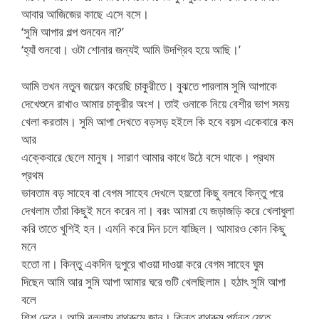
আবার আজিজের কাছে এসে বসে।
‘সুমি আপার গল্প শুনবেন না?’
‘হ্যাঁ শুনবো। ওটা শোনার জন্যই আমি উদগ্রিব হয়ে আছি।’
আমি তখন নতুন জয়েন করেছি চাকুরীতে। বুঝতে পারলাম সুমি আপাকে
দেখেশুনে রাখাও আমার চাকুরীর অংশ। তাই ওনাকে নিয়ে বেশীর ভাগ সময়
খেলা করতাম। সুমি আপা দেখতে বড়সড় হইলে কি হবে বয়স একেবারে কম
আর
এক্কেবারে ছেলে মানুষ। সারাণ আমার কাধে উঠে বসে থাকে। প্রথম
প্রথম
ভাবতাম বড় সাহেব বা বেগম সাহেব দেখলে হয়তো কিছু বলবে কিন্তু পরে
দেখলাম তাঁরা কিছুই মনে করেন না। বরং আমরা যে জড়াজড়ি করে খেলাধুলা
করি তাতে খুশিই হন। এমনি করে দিন চলে যাচ্ছিল। আমারও কোন কিছু
মনে
হতো না। কিন্তু একদিন দুপুরে খাওয়া দাওয়া করে বেগম সাহেব ঘুম
দিছেন আমি আর সুমি আপা আমার ঘরে গুটি খেলছিলাম। হঠাৎ সুমি আপা
বলে
শিশ দেবে। আমি বললাম বাথরুমে জান। কিন্তু বাথরুম পর্যন্ত যেতে