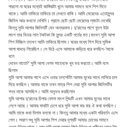
পারলো না ঘরের মধ্যেই জাঙ্গিয়াটা খুলে আমার সামনে বসে শিশ দিতে
থাকে। আমি তাকিয়ে তাকিয়ে তা দেখতে থাকি। আমি মেয়েদের এতোসুন্দর
জিনিস আর কখনো দেখিনি। গ্রামে ছোট ছোট মেয়েদের ল্যাংটা দেখেছি
কিন্তু সুমি আপার জিনিসটি যেন অন্যরকম। দু’রানের পাশে ফুলে উঠা
মাংশ তার ভিতর লাল টকটকা কি সুন্দর একটি গর্তের মত।যতখণ সুমি আপা
শিশ দিচ্ছিল ততখণ আমি তাকিয়ে ছিলাম। ঘরের মধ্যে শিশ দিয়ে সুমিক
আপা ঘাবড়ে গিয়েছিল। সে উঠে এসে আমাকে জড়িয়ে ধরে বলছিল-‘মাকে
বলে
দেবেন নাতো?’ সুমি আপা বেগম সাহেবকে খুব ভয় করতো। আমি বসে
ছিলাম
সুমি আপা আমার পাশে এসে ওনার তলপেটটা আমার মুখের সাথে লাগিয়ে চাপ
দিয়ে বলছিল। আমার নাকে তখন মাত্র শিশ দেয়া সুমি আপার জিনিসটির
গন্ধ নাকে আসছিল। আমি অনুভব করছিলাম
সুমি আপার দু’রানের চিপায় ফোলা মাংশ পিন্ডটি এখন আমার মুখের সাথে
লেগে আছে। আমার মাথাটা চেপে ধরে সুমি আপা বার বার ঐ কথা বলছিল।
আমি তাকে কথা দিলাম বলবো না। কিন্তু আমার মধ্যে একটা পরিবর্তন এসে
গেল। সারাণ শুধু সুমি আপার শিশ দেয়ার দৃশ্যটি আমার চোখের সামনে
ভেষে উঠতে থাকে। আর সুমি আপা আমার পিঠে উঠলে বা শরীরের সাথে টাচ