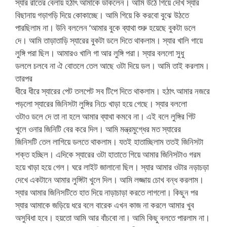
স্যার রাতের বেলায় হঠাৎ আমাকে ডাকলেন। আমি উঠে গিয়ে দেখি স্যার
বিছানায় গড়াগড়ি দিয়ে কোকাচ্ছে। আমি গিয়ে কি করবো বুঝে উঠতে
পারছিলাম না। উনি বললেন ‘আমার বুকে ব্যাথা শুরু হয়েছে বুকটা ডলে
দে। আমি তাড়াতাড়ি স্যারের বুকটা ডলে দিতে থাকলাম। স্যার খালি গায়ে
লুঙ্গি পরা ছিল। আমারও খালি গা আর লুঙ্গি পরা। স্যার বললো সুধু
ডললে চলবে না ঐ বোতলে তেল আছে ওটা দিয়ে ডল। আমি তাই করলাম।
তারপর
ধীরে ধীরে স্যারের পেট তলপেট সব টিপে দিতে থাকলাম। হঠাৎ আমার নজরে
পড়লো স্যারের জিনিসটা লুঙ্গির নিচে খাড়া হয়ে গেছে। স্যার বললো
ওটাও ডলে দে তা না হলে আমার ব্যাথা কমবে না। এই বলে লুঙ্গির গিট
খুলে ওনার জিনিটি বের করে দিল। আমি মন্ত্রমুগ্ধের মত স্যারের
জিনিসটি তেল লাগিয়ে ডলতে থাকলাম। যতই হাতাচ্ছিলাম ততই জিনিসটা
শক্ত হচ্ছিল। এদিকে স্যারের ওটা হাতাতে গিয়ে আমার জিনিসটাও গরম
হয়ে খাড়া হয়ে গেল। ঘরে লাইট জালানো ছিল। স্যার আমার ওটার নড়াচড়া
দেখে একটানে আমার লুঙ্গিটা খুলে দিল। আমি লজ্জায় চোখ বন্ধ করলাম।
স্যার আমার জিনিসটিতে হাত দিয়ে নাড়াচাড়া করতে লাগলো। কিছুন পর
স্যার আমাকে জড়িয়ে ধরে বলে বারেক এখন কাজ না করলে আমার খুব
অসুবিধা হবে। হয়তো আমি আর বাঁচবো না। আমি কিছু বলতে পারলাম না।