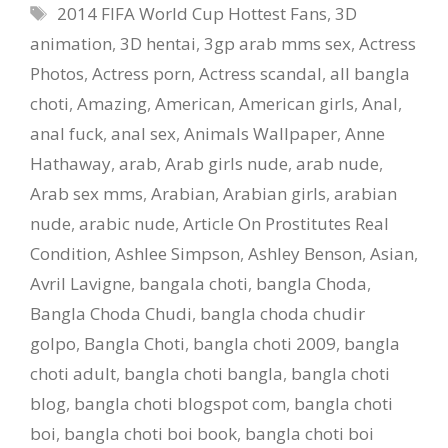
Tags
2014 FIFA World Cup Hottest Fans
,
3D
bangla sex
story
animation
,
3D hentai
,
3gp arab mms sex
,
Actress
Photos
,
Actress porn
,
Actress scandal
,
all bangla
choti
,
Amazing
,
American
,
American girls
,
Anal
,
anal fuck
,
anal sex
,
Animals Wallpaper
,
Anne
Hathaway
,
arab
,
Arab girls nude
,
arab nude
,
Arab sex mms
,
Arabian
,
Arabian girls
,
arabian
nude
,
arabic nude
,
Article On Prostitutes Real
Condition
,
Ashlee Simpson
,
Ashley Benson
,
Asian
,
Avril Lavigne
,
bangala choti
,
bangla Choda
,
Bangla Choda Chudi
,
bangla choda chudir
golpo
,
Bangla Choti
,
bangla choti 2009
,
bangla
choti adult
,
bangla choti bangla
,
bangla choti
blog
,
bangla choti blogspot com
,
bangla choti
boi
,
bangla choti boi book
,
bangla choti boi