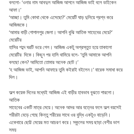
বললো- ‘ওনার নাম আবদুল আজিজ আপনে আজিজ ভাই বলে ডাইকেন
আফা।’
‘আচ্ছা। তুমি কোথা থেকে এসেছো?’ মেয়েটি ঘাড় দুলিয়ে প্রশ্ন করে
আজিজকে।
‘আমার বাড়ী গোপালপুর জেলা। আপনি বুঝি আতিক সাহেবের মেয়ে?’
মেয়েটির
হাসির শব্দে ঘরটি ভরে গেল। আজিজ একটু অপ্রস্তুত হয়ে তাকালো
মেয়েটির দিকে। কিছুন পর হাসি থামিয়ে বলে- ‘তুমি আমাকে আপনি
বলছো কেন? আমিতো তোমার অনেক ছোট।’
‘হ আজিজ ভাই, আপনি আফারে তুমি কইরাই বইলেন।’ বারেক সমাধা করে
দিল।
অল্প কয়েক দিনের মধ্যেই আজিজ এই বাড়ীর হাবভাব বুঝতে পারলো।
আতিক
সাহেবের একটি মাত্র মেয়ে। অনেক আদর আর যত্নের ফলে অল্প বয়সেই
শরীরটা বেড়ে গেছে কিন্তু শরীরের সাথে ওর বুদ্ধি একটুও বাড়েনি।
একেবারে ছোট্ট মেয়ের মত আচরণ করে। স্কুলের সময় ছাড়া বেশীর ভাগ
সময়