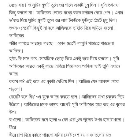
বেড়ে যায়। ও সুমির মুখটি তুলে ওর গালে একটি চুমু দিল। সুমি তখনও
কিছু বললো না। আজিজের দেহের মধ্যে রক্ত চলাচল বেড়ে গেল। এবার
দু’হাত দিয়ে সুমির মুখটি তুলে ওর লাল টকটকে ফুটন্ত ঠোটে চুমু দিল।
তখনও মেয়েটি কিছুই না বলে আজিজকে দু’হাত দিয়ে জড়িয়ে ধরলো।
আজিজের
শরীর কাপতে আরম্ভ করছে। কোন মতেই কাপুনি থামাতে পারছেনা
আজিজ।
হঠাৎ কি মনে করে মেয়েটিকে ছেড়ে দিয়ে একটু দুরে গিয়ে বসলো। সুমি
আজিজের আরও একটু কাছে এগিয়ে গিয়ে বলে আজিজ ভাই তুমি এখানে
আদর
করবে না? এই বলে ওর বুকটা দেখিয়ে দিল। আজিজ যেন আকাশ থেকে
পড়লো।
মেয়েটি বলে কি? ওর বুকে আদর করতে বলে। আজিজের মাথা চক্কর দিয়ে
উঠলো। আজিজের চমক ভাঙ্গার আগেই সুমি আজিজের হাত ধরে ওর বুকের
উপর
রাখালো। আজিজের মনে হলো ও যেন এক খন্ড তুলোর উপর হাত রাখলো।
ধীরে
ধীরে চাপ দিয়ে বুঝতে পারলো সুমির ব্রেষ্ট বেশ বড় এবং তুলোর মত