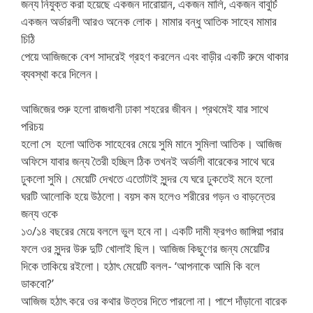
জন্য নিযুক্ত করা হয়েছে একজন দারোয়ান, একজন মালি, একজন বাবুর্চি
একজন অর্ডারলী আরও অনেক লোক। মামার বন্ধু আতিক সাহেব মামার
চিঠি
পেয়ে আজিজকে বেশ সাদরেই গ্রহণ করলেন এবং বাড়ীর একটি রুমে থাকার
ব্যবস্থা করে দিলেন।
আজিজের শুরু হলো রাজধানী ঢাকা শহরের জীবন। প্রথমেই যার সাথে
পরিচয়
হলো সে হলো আতিক সাহেবের মেয়ে সুমি মানে সুমিলা আতিক। আজিজ
অফিসে যাবার জন্য তৈরী হচ্ছিল ঠিক তখনই অর্ডালী বারেকের সাথে ঘরে
ঢুকলো সুমি। মেয়েটি দেখতে এতোটাই সুন্দর যে ঘরে ঢুকতেই মনে হলো
ঘরটি আলোকি হয়ে উঠলো। বয়স কম হলেও শরীরের গড়ন ও বাড়ন্তের
জন্য ওকে
১৩/১৪ বছরের মেয়ে বললে ভুল হবে না। একটি দামী ফ্রগও জাঙ্গিয়া পরার
ফলে ওর সুন্দর উরু দুটি খোলাই ছিল। আজিজ কিছুণের জন্য মেয়েটির
দিকে তাকিয়ে রইলো। হঠাৎ মেয়েটি বলল- ‘আপনাকে আমি কি বলে
ডাকবো?’
আজিজ হঠাৎ করে ওর কথার উত্তর দিতে পারলো না। পাশে দাঁড়ানো বারেক