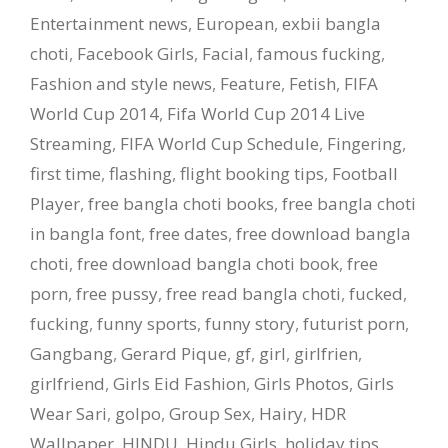
Entertainment news
,
European
,
exbii bangla
choti
,
Facebook Girls
,
Facial
,
famous fucking
,
Fashion and style news
,
Feature
,
Fetish
,
FIFA
World Cup 2014
,
Fifa World Cup 2014 Live
Streaming
,
FIFA World Cup Schedule
,
Fingering
,
first time
,
flashing
,
flight booking tips
,
Football
Player
,
free bangla choti books
,
free bangla choti
in bangla font
,
free dates
,
free download bangla
choti
,
free download bangla choti book
,
free
porn
,
free pussy
,
free read bangla choti
,
fucked
,
fucking
,
funny sports
,
funny story
,
futurist porn
,
Gangbang
,
Gerard Pique
,
gf
,
girl
,
girlfrien
,
girlfriend
,
Girls Eid Fashion
,
Girls Photos
,
Girls
Wear Sari
,
golpo
,
Group Sex
,
Hairy
,
HDR
Wallpaper
,
HINDU
,
Hindu Girls
,
holiday tips
,