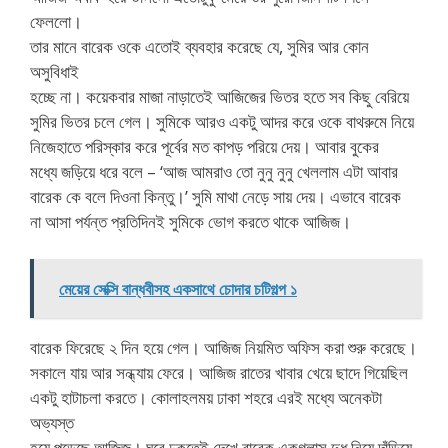
ফেললো।
তার মানে বারেক ওকে এতোই ব্যবহার করেছে যে, সুমির আর কোন
অসুবিধাই
হচ্ছে না। কয়েকবার মাজা নাড়াতেই আজিজের ভিতর হতে সব কিছু বেরিয়ে
সুমির ভিতর চলে গেল। সুমিকে আরও একটু আদর করে ওকে বাথরুমে নিয়ে
নিজেহাতে পরিস্কার করে পূর্বের মত কাপড় পরিয়ে দেয়। আবার বুকের
মধ্যে জড়িয়ে ধরে বলে – ‘আজ আমরাও তো নুনু নুনু খেললাম এটা আবার
বারেক কে বলে দিওনা কিন্তু।’ সুমি মাথা নেড়ে সায় দেয়। এভাবে বারেক
না আসা পর্যন্ত প্রতিদিনই সুমিকে ভোগ করতে থাকে আজিজ।
মেয়ের সেক্সি বান্ধবীসহ একসাথে চোদার চটিগল্প ১
বারেক ফিরেছে ২ দিন হয়ে গেল। আজিজ নিয়মিত অফিস করা শুরু করেছে।
সকালে যায় আর সন্ধ্যায় ফেরে। আজিজ রাতের খাবার খেয়ে ছাদে গিয়েছিল
একটু হাটাচলা করতে। কোলাহলময় ঢাকা শহরে এরই মধ্যে অনেকটা
অভ্যস্ত
হয়ে পড়েছে আজিজ। ঘরে ঢুকতেই দেখে বারেক একগ্লাস দুধ নিয়ে দাঁড়িয়ে