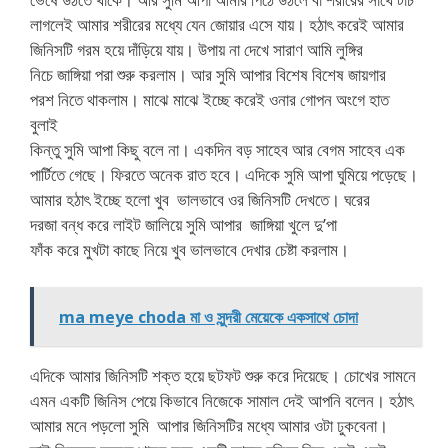
লাগলেই আমার শরীরের মধ্যে যেন জোয়ার এসে যায়। হঠাৎ করেই আমার
জিনিসটি গরম হয়ে দাঁড়িয়ে যায়। উপায় না দেখে সারাণ আমি লুঙ্গির
নিচে জাঙ্গিয়া পরা শুরু করলাম। আর সুমি আপার বিশেষ বিশেষ জায়গার
পরশ নিতে থাকলাম। মাঝে মাঝে ইচ্ছে করেই ওনার গোপন অংগে হাত
বুলাই
কিন্তু সুমি আপা কিছু বলে না। একদিন বড় সাহেব আর বেগম সাহেব এক
পার্টিতে গেছে। ফিরতে অনেক রাত হবে। এদিকে সুমি আপা ঘুমিয়ে পড়েছে।
আমার হঠাৎ ইচ্ছে হলো খুব ভালভাবে ওর জিনিসটি দেখতে। ঘরের
দরজা বন্ধ করে লাইট জালিয়ে সুমি আপার জাঙ্গিয়া খুলে দু’পা
ফাঁক করে মুখটা কাছে নিয়ে খুব ভালভাবে দেখার চেষ্টা করলাম।
ma meye choda মা ও সুন্দরী মেয়েকে একসাথে চোদা
এদিকে আমার জিনিসটি শক্ত হয়ে ছটফট শুরু করে দিয়েছে। চোখের সামনে
এমন একটি জিনিস পেয়ে কিভাবে নিজেকে সামাল দেই আপনি বলেন। হঠাৎ
আমার মনে পড়লো সুমি আপার জিনিসটির মধ্যে আমার ওটা ঢুকবেনা।