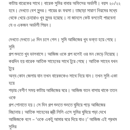
কাটায় বারেকের সাথে। বারেক সুমির বাবার অফিসের অর্ডালী। বয়স ২০/২২
হবে। দেখতে বেশ সুন্দর। গায়ের রং ফরসা। তাছাড়া সারাণ নিয়মের মধ্যে
থেকে খেয়ে চেহারাও খুব সুন্দর হয়েছে। না জানলে কেউ বলতেই পারবেনা
যে ও একজন অর্ডালী পিয়ন।
দেখতে দেখতে ১৫ দিন চলে গেল। সুমি আজিজের খুব ভক্ত হয়ে গেছে।
সুমি
গল্প শুনতে খুব ভালবাসে। আজিজ ওকে গল্প বলেই ওর মন কেড়ে নিয়েছে।
কয়দিন হয় বারেক আতিক সাহেবের সাথে টুরে গেছে। আতিক সাহেব যখন
টুরে
অন্য কোন জেলায় যান তখন বারেককেও সাথে নিয়ে যান। তখন সুমি একা
হয়ে
পড়ায় বেশীণ সময় কাটায় আজিজের ঘরে। আজিজ যতন বাসায় থাকে ততন
ওকে
গল্প শোনাতে হয়। সে দিন গল্প শুনতে শুনতে ঘুমিয়ে পড়ে আজিজের
বিছানায়। আতিক সাহেবের স্ত্রী লিলি এসে সুমির ঘুমিয়ে পড়া দেখে
আজিজকে বলে – ‘ওকে একটু আমার ঘরে দিয়ে যাও।’ আজিজ এই প্রথম
সুমির