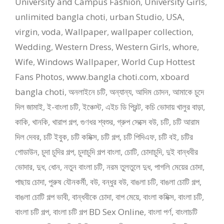
University and Campus Fashion
,
University Girls
,
unlimited bangla choti
,
urban Studio
,
USA
,
virgin
,
voda
,
Wallpaper
,
wallpaper collection
,
Wedding
,
Western Dress
,
Western Girls
,
whore
,
Wife
,
Windows Wallpaper
,
World Cup Hottest
Fans Photos
,
www.bangla choti.com
,
xboard
bangla choti
,
অনলাইনে চটি
,
অন্যান্য
,
আদিম চোদন
,
আমাকে চুদে
দিল জামাই
,
ই-বাংলা চটি
,
ইঞ্চেস্ট
,
এইচ ডি প্রিন্ট
,
কচি ভোদায় খালুর বাড়া
,
কাকি
,
খানকি
,
খারাপ গল্প
,
গুণধর শ্বশুর
,
গ্রুপ সেক্সে বউ
,
চটি
,
চটি আরাম
দিল দেবর
,
চটি ইবুক
,
চটি কমিক্স
,
চটি গল্প
,
চটি পিদিএফ
,
চটি বই
,
চটির
গোডাউন
,
চুদা চুদির গল্প
,
চুদাচুদি গল্প বাংলা
,
চোটি
,
চোদাচুদি
,
দুই বান্ধবীর
ভোদার
,
দুধ
,
ধোন
,
নতুন বাংলা চটি
,
নরম তুলতুলে দুধ
,
পাগলি মেয়ের চোদা
,
পাছায় চোদা
,
পুরুষ যৌনকর্মী
,
বউ
,
বন্ধুর বউ
,
বাঙলা চটি
,
বাঙলা চোটি গল্প
,
বাঙলা চোটি গল্প ভাবী
,
বান্ধবীকে চোদা
,
বাপ মেয়ে
,
বাংলা কমিক্স
,
বাংলা চটি
,
বাংলা চটি গল্প
,
বাংলা চটি গল্প BD Sex Online
,
বাংলা পর্ণ
,
বাংলাচটি