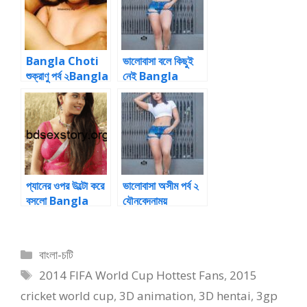
Bangla Choti
ভালোবাসা বলে কিছুই
শুক্রাণু পর্ব ২Bangla
নেই Bangla
Choti Choti
Choti Golpo
and Sex
Stories
প্যানের ওপর উল্টো করে
ভালোবাসা অসীম পর্ব ২
বসলো Bangla
যৌনবেদনাময়
choti golpo
Bangla Choti
Golpo and Sex
Categories
বাংলা-চটি
Stories
Tags
2014 FIFA World Cup Hottest Fans
,
2015
cricket world cup
,
3D animation
,
3D hentai
,
3gp