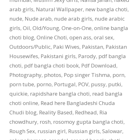
arab girls
,
Natural Wallpaper
,
new bangla choti
,
nude
,
Nude arab
,
nude arab girls
,
nude arabic
girls
,
Oil
,
Old/Young
,
One-on-One
,
online bangla
choti blog
,
Online Choti
,
open ass
,
oral sex
,
Outdoors/Public
,
Paki Wives
,
Pakistan
,
Pakistan
Housewifes
,
Pakistani girls
,
Parody
,
pdf bangla
choti
,
pdf bangla choti book
,
Pdf Download
,
Photography
,
photos
,
Pop singer Tishma
,
porn
,
porn tube
,
porno
,
Portugal
,
POV
,
pussy
,
putki
,
quickie
,
rapidshare bangla choti
,
read bangla
choti online
,
Read here Bangladeshi Chuda
Chudi blog
,
Reality Based
,
Redhead
,
Ria
chowdhury
,
rosh
,
rosomoy gupta bangla choti
,
Rough Sex
,
russian girl
,
Russian girls
,
Salowar
,