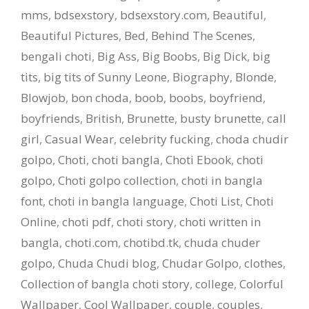
mms
,
bdsexstory
,
bdsexstory.com
,
Beautiful
,
Beautiful Pictures
,
Bed
,
Behind The Scenes
,
bengali choti
,
Big Ass
,
Big Boobs
,
Big Dick
,
big
tits
,
big tits of Sunny Leone
,
Biography
,
Blonde
,
Blowjob
,
bon choda
,
boob
,
boobs
,
boyfriend
,
boyfriends
,
British
,
Brunette
,
busty brunette
,
call
girl
,
Casual Wear
,
celebrity fucking
,
choda chudir
golpo
,
Choti
,
choti bangla
,
Choti Ebook
,
choti
golpo
,
Choti golpo collection
,
choti in bangla
font
,
choti in bangla language
,
Choti List
,
Choti
Online
,
choti pdf
,
choti story
,
choti written in
bangla
,
choti.com
,
chotibd.tk
,
chuda chuder
golpo
,
Chuda Chudi blog
,
Chudar Golpo
,
clothes
,
Collection of bangla choti story
,
college
,
Colorful
Wallpaper
,
Cool Wallpaper
,
couple
,
couples
,