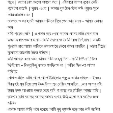
পছন্দ | আমার বেশ ভালো লাগলো শুনে | এইভাবে আমার বুকের কেউ
প্রসংসা করেনি | সুমন -ও না | আমার বুক ঠাস-ছিল অনি প্রচন্ড সুখে
আমি মাতাল তখন |
তারপরে ও ওর হাতটা আমার নাভিতে নিয়ে গেল আর বলল – আমার কোমর
আর
নাভি প্রচন্ড সেক্সি | ও পাগল হয়ে গেছে আমার কোমর নাভি দেখে বলে
আদর করতে শুরু করলো – আমি জোরে জোরে নিশ্বাস নিছিলাম | একটা
পুরুষের হাত আমার নাভিকে ভালবাসছে ভেবে দারুন লাগছিল | আরো নিচের
লুকোনো জায়গাটা ভিজে যাচ্ছিল |
অনি আস্তে করে নেমে আমার নাভিতে চুমু দিল – আমি শিউরে শিউরে
উঠছিলাম – কিন্তুকিছু বলতে পারছিলাম না | অনির জিভ-তা আমার
নাভিতে
খেলা করছিল আমি কেঁপে কেঁপে উঠছিলাম প্রচন্ড আরাম হচ্ছিল – ইচ্ছের
বিরুধ্হেই মুখ দিয়ে চাপা উমম উমম শব্দ বেরিয়ে আসছিল…আর আমার ওই
উমম উমম আওয়াজ শুনতে পেয়ে অনি পাগলের মত চাটছিল আমার নাভি |
তারপরে অনি আস্তে আস্তে আমার ওপরে উঠে এলো আর আমিও ওকে
জড়িয়ে
ধরলাম আমার শাড়ি খসে পরেছে আমি সুধু প্যানটি পড়ে আর অনি জাঙ্গিয়া