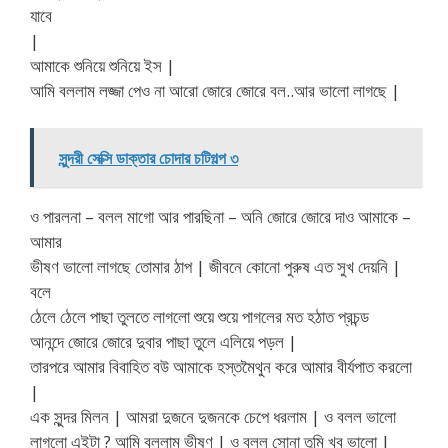
যাবে
|
আমাকে শুনিয়ে শুনিয়ে ইস |
আমি বললাম লজ্জা পেও না আরো জোরে জোরে বল..আর ভালো লাগছে |
সুন্দরী সেক্সি ডাক্তার চোদার চটিগল্প ৩
ও পারলনা – বলল মাগো আর পারছিনা – অনি জোরে জোরে দাও আমাকে –
আমার
ভীষণ ভালো লাগছে তোমার ঠাপ | জীবনে কোনো পুরুষ এত সুখ দেয়নি |
বলে
ঠেলে ঠেলে পাছা তুলতে লাগলো শুয়ে শুয়ে পাগলের মত হঠাত প্রচন্ড
আনন্দে জোরে জোরে দুবার পাছা তুলে এলিয়ে পড়ল |
তারপরে আমার বিবাহিত বউ আমাকে হস্তমৈথুন করে আমার বীর্যপাত করলো
|
এক সুন্দর মিলন | আমরা দুজনে দুজনকে চেপে ধরলাম | ও বলল ভালো
লাগলো এইটা ? আমি বললাম ভীষণ | ও বলল সোনা তুমি খুব ভালো |