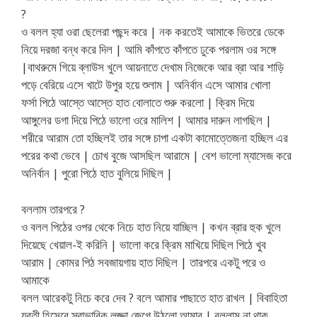
?
ও বলল হ্যা ওরা ছেলেরা পছন্দ করে | নক করতেই আমাকে ভিতরে ডেকে
নিয়ে দরজা বন্ধ করে দিল | আমি কাঁপতে কাঁপতে ঢুকে পরলাম ওর সঙ্গে
|বাথরুমে গিয়ে ব্লাউস খুলে আয়নাতে দেখাম নিজেকে আর ব্রা আর শাড়ি
পড়ে বেরিয়ে এসে খাটে উপুর হয়ে শুলাম | অনির্বান এসে আমার খোলা
ফর্সা পিঠে আস্তে আস্তে হাত বোলাতে শুরু করলো | ক্রিম দিয়ে
আঙ্গুলের ডগা দিয়ে পিঠে ভালো ওরে মালিশ | আমার দারুন লাগছিল |
শরীরে আরাম তো হচ্ছিলই তার সঙ্গে চাপা একটা কামোত্তেজনা হচ্ছিল এর
পরের কথা ভেবে | চোখ বুজে আসছিল আরামে | বেশ ভালো ম্যাসেজ করে
অনির্বান | পুরো পিঠে হাত বুলিয়ে দিছিল |
বললাম তারপরে ?
ও বলল পিঠের ওপর থেকে নিচে হাত নিয়ে যাচ্ছিল | কখন ব্রার হুক খুলে
দিয়েছে খেয়াল-ই করিনি | ভালো করে ক্রিম মাখিয়ে দিছিল পিঠে খুব
আরাম | কোমর পিঠ সবজায়গায় হাত দিছিল | তারপরে একটু পরে ও
আমাকে
বলল আরেকটু নিচে করে দেব ? বলে আমার পাছাতে হাত রাখল | বিবাহিতা
যুবতী হিসেবে স্বাভাবিক লজ্জা জেগে উঠলো আমার | বললাম না থাক