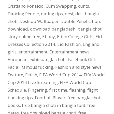
Cristiano Ronaldo
,
Cum Swapping
,
cunts
,
Dancing People
,
dating tips
,
desi
,
desi bangla
choti
,
Desktop Wallpaper
,
Double Penetration
,
download
,
download bangladeshi bangla choti
story online free
,
Ebony
,
Eden College Girls
,
Eid
Dresses Collection 2014
,
Eid Fashion
,
England
girls
,
entertainment
,
Entertainment news
,
European
,
exbii bangla choti
,
Facebook Girls
,
Facial
,
famous fucking
,
Fashion and style news
,
Feature
,
Fetish
,
FIFA World Cup 2014
,
Fifa World
Cup 2014 Live Streaming
,
FIFA World Cup
Schedule
,
Fingering
,
first time
,
flashing
,
flight
booking tips
,
Football Player
,
free bangla choti
books
,
free bangla choti in bangla font
,
free
dates
,
free download bangla choti
,
free