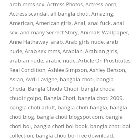
arab mms sex
,
Actress Photos
,
Actress porn
,
Actress scandal
,
all bangla choti
,
Amazing
,
American
,
American girls
,
Anal
,
anal fuck
,
anal
sex
,
and many Secrect Story
,
Animals Wallpaper
,
Anne Hathaway
,
arab
,
Arab girls nude
,
arab
nude
,
Arab sex mms
,
Arabian
,
Arabian girls
,
arabian nude
,
arabic nude
,
Article On Prostitutes
Real Condition
,
Ashlee Simpson
,
Ashley Benson
,
Asian
,
Avril Lavigne
,
bangala choti
,
bangla
Choda
,
Bangla Choda Chudi
,
bangla choda
chudir golpo
,
Bangla Choti
,
bangla choti 2009
,
bangla choti adult
,
bangla choti bangla
,
bangla
choti blog
,
bangla choti blogspot com
,
bangla
choti boi
,
bangla choti boi book
,
bangla choti boi
collection
,
bangla choti boi free download
,