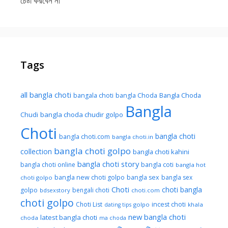
চেষ্টা করবেন না
Tags
all bangla choti
Bangla Choda
bangala choti
bangla Choda
Bangla
Chudi
bangla choda chudir golpo
Choti
bangla choti
bangla choti.com
bangla choti.in
bangla choti golpo
collection
bangla choti kahini
bangla choti story
bangla choti online
bangla coti
bangla hot
bangla new choti golpo
bangla sex
bangla sex
choti golpo
Choti
choti bangla
golpo
bengali choti
bdsexstory
choti.com
choti golpo
Choti List
incest choti
golpo
khala
dating tips
new bangla choti
latest bangla choti
choda
ma choda