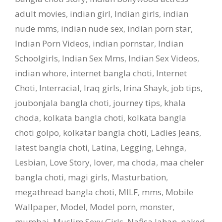
adult movies
,
indian girl
,
Indian girls
,
indian
nude mms
,
indian nude sex
,
indian porn star
,
Indian Porn Videos
,
indian pornstar
,
Indian
Schoolgirls
,
Indian Sex Mms
,
Indian Sex Videos
,
indian whore
,
internet bangla choti
,
Internet
Choti
,
Interracial
,
Iraq girls
,
Irina Shayk
,
job tips
,
joubonjala bangla choti
,
journey tips
,
khala
choda
,
kolkata bangla choti
,
kolkata bangla
choti golpo
,
kolkatar bangla choti
,
Ladies Jeans
,
latest bangla choti
,
Latina
,
Legging
,
Lehnga
,
Lesbian
,
Love Story
,
lover
,
ma choda
,
maa cheler
bangla choti
,
magi girls
,
Masturbation
,
megathread bangla choti
,
MILF
,
mms
,
Mobile
Wallpaper
,
Model
,
Model porn
,
monster
,
mumbai
,
Muslim Sexy Girls
,
Nafisa Jahan
,
naked