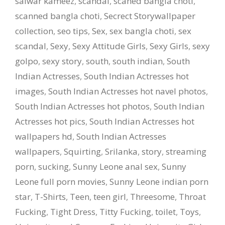
salwar kameez
,
scandal
,
scaned bangla choti
,
scanned bangla choti
,
Secrect Storywallpaper
collection
,
seo tips
,
Sex
,
sex bangla choti
,
sex
scandal
,
Sexy
,
Sexy Attitude Girls
,
Sexy Girls
,
sexy
golpo
,
sexy story
,
south
,
south indian
,
South
Indian Actresses
,
South Indian Actresses hot
images
,
South Indian Actresses hot navel photos
,
South Indian Actresses hot photos
,
South Indian
Actresses hot pics
,
South Indian Actresses hot
wallpapers hd
,
South Indian Actresses
wallpapers
,
Squirting
,
Srilanka
,
story
,
streaming
porn
,
sucking
,
Sunny Leone anal sex
,
Sunny
Leone full porn movies
,
Sunny Leone indian porn
star
,
T-Shirts
,
Teen
,
teen girl
,
Threesome
,
Throat
Fucking
,
Tight Dress
,
Titty Fucking
,
toilet
,
Toys
,