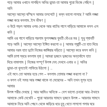
পড়ে আমার ওখানে লাগছিল অনির ডান্ডা-তা আমার পুরো ভিজে গেছিল |
অনি
আস্তে আস্তে ঘস্ছিল আমার তলপেটে | বল্ল ভালো লাগছে ? আমি লজ্জা
লজ্জা করে বললাম..ইস ভীষণ |
ও উঠে পড়ল আমার ওপর থেকে আর খাটের পাশে দাড়িয়ে আমাকে বলল এস
কনি |
আমি ওর পাশে দাড়িয়ে পরলাম ফুলসজ্জার যুবতী বৌএর মর | সুধু প্যানটি
পড়ে আমি | আস্তে আস্তে ইঙ্গিত করলো ও | আমার প্যান্টি-তে হাত দিয়ে
আমার নরম হাত দুটো নিজের জাঙ্গিয়ার দড়িতে | আস্তে করে বলল কনি |
আমি চাপা স্বরে বললাম হ্যা | আমরা দুজনে দুজনের অন্তর্বাসে হাত
দিয়ে নামালাম | নিজের সম্পূর্ণ উলঙ্গ দেহ দেখবে এবার ও | অনির
ডান্ডা-তা খুলতেই লাফিয়ে উঠলো | ..
এই শুনে তো আমার হয়ে গেল – বললাম তোমার লজ্জা করলো না ?
ও বলল ওই সময় আর লজ্জা থাকে না মেয়েদের – অনি তখন মুগ্ধ হয়ে
আমার
উলঙ্গ শরীর দেখছে | আর আমিও অনিকে – বেশ ভালো চেহারা আর ঐভাবে
আমাকে কেউ দেখেনি – পুরো আয়নার সামনে দুজনে উলঙ্গ – আয়নার সামনে
আমাকে নিয়ে অনি পেছন থেকে জড়িয়ে ধরে চুমু খেতে লাগলো গলায় ঘরে