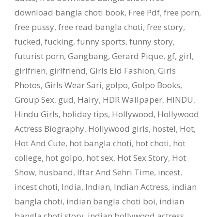
download bangla choti book
,
Free Pdf
,
free porn
,
free pussy
,
free read bangla choti
,
free story
,
fucked
,
fucking
,
funny sports
,
funny story
,
futurist porn
,
Gangbang
,
Gerard Pique
,
gf
,
girl
,
girlfrien
,
girlfriend
,
Girls Eid Fashion
,
Girls
Photos
,
Girls Wear Sari
,
golpo
,
Golpo Books
,
Group Sex
,
gud
,
Hairy
,
HDR Wallpaper
,
HINDU
,
Hindu Girls
,
holiday tips
,
Hollywood
,
Hollywood
Actress Biography
,
Hollywood girls
,
hostel
,
Hot
,
Hot And Cute
,
hot bangla choti
,
hot choti
,
hot
college
,
hot golpo
,
hot sex
,
Hot Sex Story
,
Hot
Show
,
husband
,
Iftar And Sehri Time
,
incest
,
incest choti
,
India
,
Indian
,
Indian Actress
,
indian
bangla choti
,
indian bangla choti boi
,
indian
bangla choti story
,
indian bollywood actress