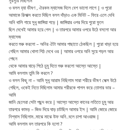
সুরসুরি দিছিলাম
ও বলল হ্যা ভীষণ , ঐরকম ম্যাসেজ দিলে বেশ ভালো লাগে | ও পুরো
আমাকে রিলাক্স করতে দিছিল বলল দাঁড়াও এক মিনিট – ফিরে এলে দেখি
অনি খালি গায়ে সুধু জাঙ্গিয়া পড়ে | জাঙ্গিয়ার ওপর দিয়ে পুরো ফুলে
ছিল দেখেই আমার হয়ে গেল | ও তারপরে আমার ওপরে উঠে বসলো আর
ম্যাসেজ
করতে শুরু করলো – অনির ঐটা আমার পাছাতে ঠেকছিল | পুরো খাড়া হয়ে
গেছিল আমার খোলা পিঠ দেখে ওর | আমার ওপরে অনি সুয়ে পড়ল আর
পেছন
থেকে আমার ঘাড়ে পিঠে চুমু দিতে শুরু করলো আস্তে আস্তে |
আমি বললাম তুমি কি করলে ?
ও বলল কিছু না – আমি সুধু আরাম নিছিলাম সারা শরীরে ভীষণ সেক্স উঠে
গেছিল, ওকেই নিতে দিছিলাম আমার শরীরকে পাগল করে তোলার ভার –
আমি
জানি ছেলেরা সেটা পছন্দ করে | আস্তে আস্তে কানের লতিতে চুমু আর
তারপরে কামড় – জিভ দিয়ে ঘাড় চাটছিল আমার ইস | আমি জোরে জোরে
নিশ্বাস নিছিলাম..মাঝে মাঝে উফ অনি..বলে চাপা আওয়াজ |
আমি বললাম বল তারপরে কি হলো ?