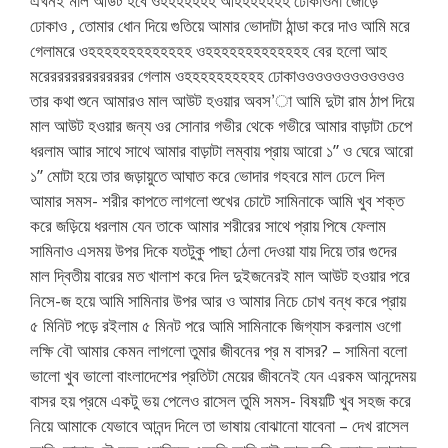
এখনই মাল আউট হবে ওহহহহহহহ আহহহহহহহ ঢোকাওনা জোড়ে
ঢোকাও , তোমার ধোন দিয়ে গুতিয়ে আমার ভোদাটা ঠান্ডা করে দাও আমি মরে
গেলামরে ওহহহহহহহহহহহহহ ওহহহহহহহহহহহহহ বের হলো আহ
মরেরররররররররররর গেলাম ওহহহহহহহহহহ ঢোকাওওওওওওওওওওওও
তার কথা শুনে আমারও মাল আউট হওয়ার অবস’া আমি দুটা রাম ঠাপ দিয়ে
মাল আউট হওয়ার জন্য ওর সোনার গভীর থেকে গভীরে আমার বাড়াটা চেপে
ধরলাম আার সাথে সাথে আমার বাড়াটা লম্বায় প্রায় আরো ১” ও ঘেরে আরো
১” মোটা হয়ে তার জড়ায়ুতে আঘাত করে ভোদার গহবরে মাল ঢেলে দিল
আমার সমস- শরীর কাপতে লাগলো শুখের চোটে সামিনাকে আমি খুব শক্ত
করে জড়িয়ে ধরলাম যেন তাকে আমার শরীরের সাথে প্রায় পিষে ফেলাম
সামিনাও এসময় উপর দিকে যতটুকু পাছা ঠেলা দেওয়া যায় দিয়ে তার গুদের
মাল দ্বিতীয় বারের মত খালাশ করে দিল দুইজনেরই মাল আউট হওয়ার পরে
নিসে-জ হয়ে আমি সামিনার উপর আর ও আমার নিচে চোখ বন্ধ করে প্রায়
৫ মিনিট পড়ে রইলাম ৫ মিনট পরে আমি সামিনাকে জিগ্যাস করলাম ওগো
লক্ষি বৌ আমার কেমন লাগলো তুমার জীবনের প্র ম বাসর? – সামিনা বলো
ভালো খুব ভালো বাংলাদেশের প্রতিটা মেয়ের জীবনেই যেন এরকম আনন্দেময়
বাসর হয় প্রমে একটু ভয় পেলেও রাসেল তুমি সমস- বিষয়টি খুব সহজ করে
নিয়ে আমাকে যেভাবে আনন্দ দিলে তা ভাষায় বোঝানো যাবেনা – দেখ রাসেল