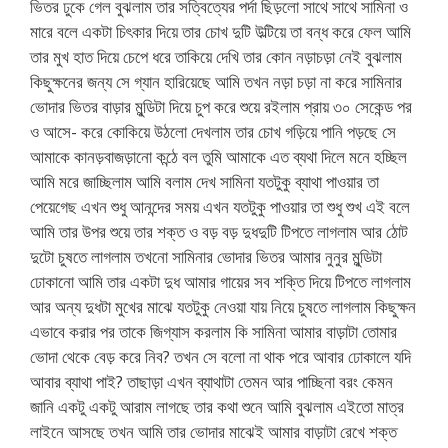
ভিতর ঢুকে গেল বুঝলাম তার সত্বিত্যের পর্দা ছিড়লো সাথে সাথে সামিনা ও
মারে বলে একটা চিৎকার দিয়ে তার চোখ দুটি উল্টিয়ে তা বন্ধ করে ফেল আমি
তার মুখ হাত দিয়ে চেপে ধরে তাকিয়ে দেখি তার কোন নড়াচড়া নেই বুঝলাম
কিছুক্ষনের জন্য সে গ্যান হারিয়েছে আমি তখন নড়া চড়া না করে সামিনার
ভোদার ভিতর বাড়ার মুন্ডিটা দিয়ে চুপ করে শুয়ে রইলাম প্রায় ৩০ সেকেন্ড পর
ও আসে- করে কোকিয়ে উঠলো দেখলাম তার চোখ গড়িয়ে পানি পড়ছে সে
আমাকে কানড়বাজড়ানো কন্ঠে বল তুমি আমাকে এত ব্যথা দিলে মনে হচ্ছিল
আমি মরে জাচ্ছিলাম আমি বলাম দেখ সামিনা যতটুকু ব্যাথা পাওয়ার তা
পেয়েগেছ এখন শুধু আনন্দের সময় এখন যতটুকু পাওয়ার তা শুধু শুখ এই বলে
আমি তার উপর শুয়ে তার শক্ত ও বড় বড় দুধদুটি টিপতে লাগলাম আর ঠোট
দুটো চুষতে লাগলাম তখনো সামিনার ভোদার ভিতর আমার নুনুর মুন্ডিটা
ঢোকানো আমি তার একটা দুধ আমার গায়ের সব শক্তি দিয়ে টিপতে লাগলাম
আর অন্য দুধটা মুখের মাঝে যতটুকু নেওয়া যায় নিয়ে চুষতে লাগলাম কিছুক্ষন
এভাবে করার পর তাকে জিগ্যাস করলাম কি সামিনা আমার বাড়াটা তোমার
ভোদা থেকে বেড় করে নিব? তখন সে বলো না থাক পরে আবার ঢোকালে যদি
আবার ব্যাথা পাই? তাছাড়া এখন ব্যাথাটা তেমন আর পাচ্ছিনা বরং কেমন
জানি একটু একটু আরাম লাগছে তার কথা শুনে আমি বুঝলাম এইতো মাত্র
লাইনে আসছে তখন আমি তার ভোদার মাঝেই আমার বাড়াটা রেখে শক্ত