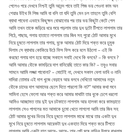
পেলেও পরে দেখবে নিশ্চই তুমি আনন্দ পাবে তাই পিজ ভয় পেওনা কাম অন
শেয়ার উইথ মি পিজ আমি যা বলি তা যদি তুমি মেন চল তাহলে তুমি বেশি
ব্যাথা পাবেনা এভাবে কিছুক্ষন বোঝানোর পর তার ভয় কিছুটা কেটে গেল
আমি তখন তাকে জড়িয়ে ধরে শুয়ে পড়লাম তার দুধ দুটো টিপতে লাগলাম তার
পিঠে, পাছায়, গলায় হাতাতে লাগলাম তার জিব সহ পুরো ঠোট আমার মুখে
নিয়ে চুষতে লাগলাম তার গলায়, বুকে আমার ঠোট দিয়ে শক্ত করে চুমুক
দিলাম সে ব্যাথায় কোকিয়ে উঠে ফিস ফিস করে বলে উঠলো – এই কি
করছো গলায় দাগ হয়ে যাচ্ছে সকালে সবাই দেখে কি বলবে? – কি বলবে ?
আমি আমার বৌকে কামড়িয়ে দাগ বানিয়েছি তাতে কার কি? – তবুও সবার
সামনে আামি লজ্জা পাবোনা? – মোটেই না, দেখবে সকাল বেলা ভাবি ও নানি
দাদিরা তোমার এই দাগ খুজে বেড়াবে আর বলবে দেখিতো আমাদের নতুন
বৌকে চাদের দাগ আমাদের ছেলে দিতে পারলো কি না?” আমার কথা শুনে
সামিনা হেসে ফেলো আর শক্ত করে আমার মাথাটা তার বুকে চেপে ধরলো
আমিও আচ্ছামত তার দুই দুধ চটকাতে লাগলাম আর হালকা করে কামড়াতে
লাগলাম সেও পাগলের মত আমাকে চুমো খেতে লাগলো আমি তার জিব সহ
ঠোট আমার মুখের ভিতর নিয়ে চুষতে লাগলাম মাঝে মাঝে তার একটা দুধ
মুখে নিয়ে চুষতে লাগলাম আরেকটা দুধ একহাত দিয়ে শক্ত করে টিপতে
লাগলাম আমি একটা হাত আসে- আসে- তার পেট ঘষে নাভির উপরে রাখলাম