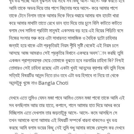
খুব ভয় পাচ্ছে আমি বুঝলাম ওর সাথে সব কিছু আস- আসে- শুরু করতে হবে
আমি তাকে অভয় দিয়ে তার পাশে বিছানায় শুয়ে আসে- করে আমার পাশে
তাকে টেনে নিলাম তাকে আমার দিকে ফিরে শুয়ায়ে আমার বাম হাতটা খারা
করে আমার মাথাটা তাতে রেখে ডান হাত দিয়ে তার চুলে বিলি কাটতে কাটতে
বলাম দেখ সামিনা প্রতিটা মানুষই একসময় বড় হয়ে এই বিয়ের পিড়িতি বসে
নিজের সংসার শুরু করে এটা সাধারনত সামাজিক ও দৈহিক দুটো চাহিদার
জন্যই হয়ে থাকে এটা প্রকৃতিরই নিয়ম পৃীবি সৃষ্টি থেকেই এই নিয়ম চলে
আসছে আজ আমরাও সেই প্রকৃতির বিধানে একঘরে অবস’ান করছি তুমি
একজন প্রাপ্তবয়স্ক মেয়ে তোমাকে বুঝতে হবে নরনারির চাহিদা কি? নিশ্চই
তোমারও সেই চাহিদা রয়েছে এটা একটা খুবই আনন্দের ব্যাপার যদি তুমি নিজে
সত্যিই বিষয়টির আনন্দ নিতে চাও তবে এটা ভয় হিসাবে না নিয়ে তা থেকে
অনন্দটুকু খুজে নাও Bangla Choti
দেখবে এতে তুমিও যেমন মজা পাবে আমিও তেমন মজা পাবো তাকে আমি এই
সব বলছিলাম আার তার হাতে, কপালে, গালে আামার হাত দিয়ে আদর করে
দিচ্ছিলাম এতে দেখলাম তার জড়তাটুকু আসে- আসে- কমে আসছিল সে
তখন আমাকে বলো আামার এই বিষয়টি সম্পর্কে ধারনা থাকলেও খুব ভয়
করছে আমি বলাম ভয়ের কিছু নেই তুমি শুধু আমার কাজে রেসপন্স কর দেখবে