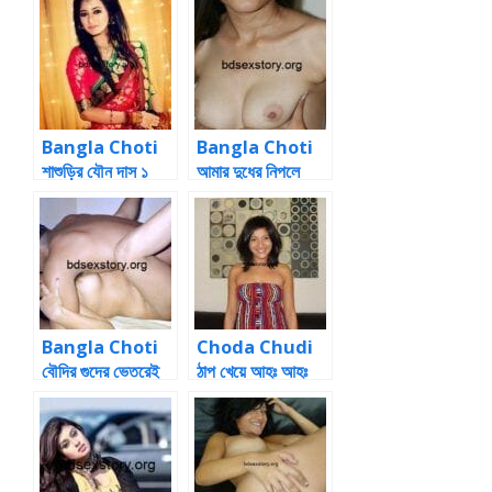
Bangla Choti
Bangla Choti
শাশুড়ির যৌন দাস ১
আমার দুধের নিপলে
ব্যাথা অনুভব করছিলাম
Bangla Choti
Choda Chudi
বৌদির গুদের ভেতরেই
ঠাপ খেয়ে আহঃ আহঃ
মাল ফেলে দিলাম
ওহঃ ওহঃ করতে লাগলো
bdsex