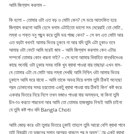
আমি জিগ্যাস করলাম –
কি হলো – তোমার ওটা এত বড় ও মোটা কেন? সে ভয়ে আতংকিত হয়ে
জিগ্যাস করলো আমি হেসে বলাম এটাইতো ভালো সব মেয়েরাই তো মোটা ,
লম্বা ও শক্ত ননু পছন্দ করে তুমি ভয় পাচ্ছ কেন? – সে বল এত মোটা আর
এত বড়টা খখনই আমার ভিতর ঢুকবে না আর যদি তুমি এটা ঢুকাও তবে
আমার ওটা ফেটে আমি মরেই জাব – আমি জিগ্যাস করলাম কেন এটার
সম্পর্কে তোমার কোন ধারনা নাই? – সে বলো আামার বিবাহিত বান্ধবিদেওর
কাছে শুনেছি ওটা ঢুকার সময় নাকি খুব ব্যাথা পাওয়া যায় তাছাড়া এখন বাস-
বে তোমার এটা যে মোটা আর লম্বা দেখছি আমি নিশ্চিৎ ওটা আমার ভিতর
ঢুকালে আমি মরে যাবো – আমি তাকে অভয় দিয়ে বলাম তুমি ঠিকই শুনেছো
প্রম ঢোকানোর সময় হয়তোবা একটু ব্যাথা পাওয়া যায় ঠিকই কিন’ কষ্ট করে
একবার ভিতরে নিয়ে নিলে তখন মজাও পাওয়া যায় অসম্ভব, যা কিনা তুমি
চিন-াও করতে পারবেনা আর আমি তো তোমার হাজব্যান্ড নিশ্চই আমি চাইনা
যে তুমি কষ্ট পাও যদি Bangla Choti
আমি জোড় করে ওটা তুমার ভিতরে ঢুকাই তাহলে তুমি আরো বেশি ব্যাথা পাবে
তাই বিষয়টা তে দুজনের সমান আগ্রহ থাকলে প্র ম অবস’ায় একটু ব্যাথা