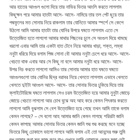
আর হাতের আংগুল গুলো দিয়ে তার নাভির ভিতর আংলি করতে লাগলাম
কিছুক্ষন পরে আমার হাতটা আসে- আসে- নামিয়ে তার তল পেট ছুয়ে তার
পদ্মফুলের মত সোনায় নিয়ে রাকলাম তার যোনিতে আমার স্পর্শে সে কেপে
উঠলো আমি আমার হাতটা তার যোনির উপরে ঘষতে লাগলাম এতে সে
উত্তেজিত হতে লাগলো আমার মাথার পিছনের চুলে সে অংগুল দিয়ে খামছে
ধরলো এবার আমি তার একটা হাত টেনে নিয়ে আমার খাড়া, শক্ত, লম্বা
ননুটা ধরিয়ে দিয়ে বলাম পিজ সোনা বৌ আমার ননুটা চেপে ধরে আসে- আসে-
খেচতে থাক এবার আর সে কিছু না বলে আমার ননুটা ধরে আসে- আসে-
উপর নিচ করতে লাগলো আমিও তার সোনায় আমার হাত ঘষতে ঘষতে
আংগুলগুলো তার যোনির ছিদ্র বরাবর নিয়ে খেলতে লাগলাম এভাবে খেলতে
খেলতে দুইটা আংগুল আসে- আসে- তার সোনার ভিতর ঢুকিয়ে দিয়ে তার
ক্লাইটোরিজে ঘষতে লাগলাম সেও চরম উত্তেজিত হয়ে আমার নুনুটা জোড়ে
জোড়ে খেচতে লাগলো আর চোখ বুঝে অহ আহ করে কেমন শিৎকার করতে
লাগলো আমি বুঝলাম সে বেশ উত্তেজিত হয়ে গেছে তখন আমি তাকে বলাম
কেমন লাগছে? – সে বলো আহ আমার জানি কেমন লাগছে শরিরটা জানি
কেমন কাপছে আমার সোনার ভিতর কেমন জানি শুর শুর করছে মনে হচ্ছে
ভিতরে কিছু ঢোকালে ভালো লাগবে আমি বলাম এই তো আনন্দের শুরু তুমি
শুধু আমার কথা মত কাজ করে যাও দেখবে আমি তোমাকে কেমন মজা দেই –