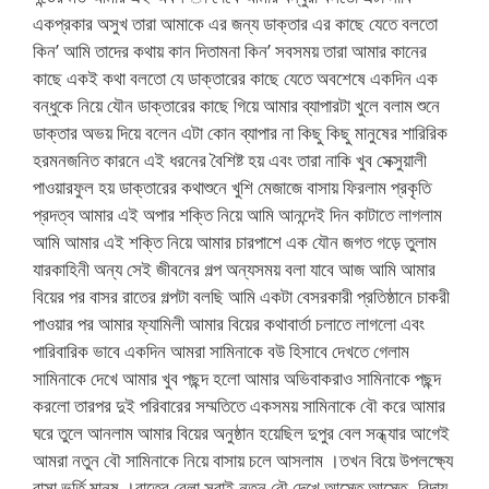
একপ্রকার অসুখ তারা আমাকে এর জন্য ডাক্তার এর কাছে যেতে বলতো
কিন’ আমি তাদের কথায় কান দিতামনা কিন’ সবসময় তারা আমার কানের
কাছে একই কথা বলতো যে ডাক্তারের কাছে যেতে অবশেষে একদিন এক
বন্ধুকে নিয়ে যৌন ডাক্তারের কাছে গিয়ে আমার ব্যাপারটা খুলে বলাম শুনে
ডাক্তার অভয় দিয়ে বলেন এটা কোন ব্যাপার না কিছু কিছু মানুষের শারিরিক
হরমনজনিত কারনে এই ধরনের বৈশিষ্ট হয় এবং তারা নাকি খুব সেক্সুয়ালী
পাওয়ারফুল হয় ডাক্তারের কথাশুনে খুশি মেজাজে বাসায় ফিরলাম প্রকৃতি
প্রদত্ব আমার এই অপার শক্তি নিয়ে আমি আনন্দেই দিন কাটাতে লাগলাম
আমি আমার এই শক্তি নিয়ে আমার চারপাশে এক যৌন জগত গড়ে তুলাম
যারকাহিনী অন্য সেই জীবনের গল্প অন্যসময় বলা যাবে আজ আমি আমার
বিয়ের পর বাসর রাতের গল্পটা বলছি আমি একটা বেসরকারী প্রতিষ্ঠানে চাকরী
পাওয়ার পর আমার ফ্যামিলী আমার বিয়ের কথাবার্তা চলাতে লাগলো এবং
পারিবারিক ভাবে একদিন আমরা সামিনাকে বউ হিসাবে দেখতে গেলাম
সামিনাকে দেখে আমার খুব পছন্দ হলো আমার অভিবাকরাও সামিনাকে পছন্দ
করলো তারপর দুই পরিবারের সম্মতিতে একসময় সামিনাকে বৌ করে আমার
ঘরে তুলে আনলাম আমার বিয়ের অনুষ্ঠান হয়েছিল দুপুর বেল সন্ধ্যার আগেই
আমরা নতুন বৌ সামিনাকে নিয়ে বাসায় চলে আসলাম ।তখন বিয়ে উপলক্ষ্যে
বাসা ভর্তি মানুষ ।রাতের বেলা সবাই নতুন বৌ দেখে আস্তে আস্তে- বিদায়