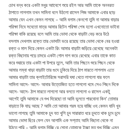
চোখ বন্ধ করে একটা মধুর আাবেশে শুয়ে রইল আর আমি তাকে অনবরত
ঠাপাতে লাগলাম তখন সামিনা বলে উঠলো রাসেল পিজ আমাকে এবার ছাড়
আমার যেন এখন কেমন লাগছে – আমি বলাম কেনগো তুমি না আমার বাড়ার
পরিক্ষা নিবে সবেতো মাত্র আমার রিটেন পরিক্ষা শেষ হলো এখনোতো ভাইবা
পরিক্ষা বাকি রয়েছে বলে আমি তার ভোদা থেকে বাড়াটা বেড় করে উঠে
বসলাম দেখলাম রক্তে তার ভোদাটা ভরে রয়েছে তার ভোদা থেকে বের হওয়া
রক্ত ও মাল দিয়ে কেমন একটা রিং আমার বাড়াটা জড়িয়ে রেখেছে অনেকটা
রক্ত বিছানায় পড়ে চাদরে একটা গোল দাগ করে রেখেছে এবার তাকে কাত
করে শুয়ায়ে তার একটা পা উপরে তুলে, আমি তার পিছনে শুয়ে পিছন থেকে
আমার লম্বা খাড়া বাড়াটা তার গুদে ঢুকিয়ে দিয়ে ঠাপ মারতে লাগলাম এতে
আমার বাড়াটা তার ক্লাইটোরিজে সরাসরি ঘষা খেতে লাগলো যার ফলে
সামিনা আসে- আসে- আবার উত্তেজিত হতে লাগলো খমে সেও পিছন দিকে
আসে- আসে- ঠাপ মারতে লাগলো আর বলতে লাগলো ও রাসেল একটু
আগেই তুমি আমাকে যে শুখ দিয়েছো তা আমি ভুলতে পারবোনা কিন’ তোমার
বাড়াতে কি যাদু আছে ? আমি তো আাবার গরম হয়ে যাচ্ছি ওহ কেমন যানি খুব
ভালো লাগছে তুমি আমাকে চুদ যত খুশি চুদ সারারাত ধরে চুদতে থাক চুদে চুদে
আমার ভোদা ছিরে ফেল যেন আগামি এক সপ্তাহ আমি বিছানা থেকে না
উঠতে পারি – আমি বলাম দিচ্ছি রে সোনা তোমাকে ইচ্ছা মত শুখ দিচ্ছি এমন