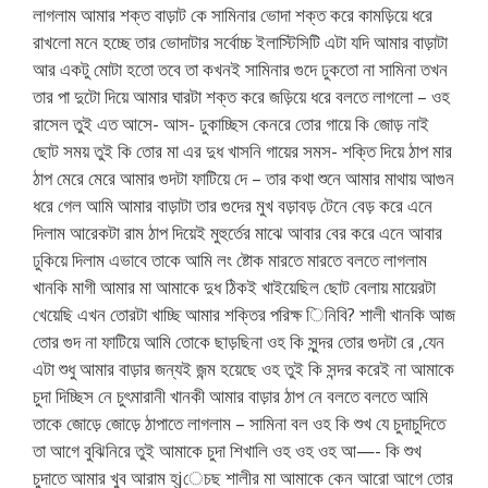
লাগলাম আমার শক্ত বাড়াট কে সামিনার ভোদা শক্ত করে কামড়িয়ে ধরে
রাখলো মনে হচ্ছে তার ভোদাটার সর্বোচ্চ ইলাস্টিসিটি এটা যদি আমার বাড়াটা
আর একটু মোটা হতো তবে তা কখনই সামিনার গুদে ঢুকতো না সামিনা তখন
তার পা দুটো দিয়ে আমার ঘারটা শক্ত করে জড়িয়ে ধরে বলতে লাগলো – ওহ
রাসেল তুই এত আসে- আস- ঢুকাচ্ছিস কেনরে তোর গায়ে কি জোড় নাই
ছোট সময় তুই কি তোর মা এর দুধ খাসনি গায়ের সমস- শক্তি দিয়ে ঠাপ মার
ঠাপ মেরে মেরে আমার গুদটা ফাটিয়ে দে – তার কথা শুনে আমার মাথায় আগুন
ধরে গেল আমি আমার বাড়াটা তার গুদের মুখ বড়াবড় টেনে বেড় করে এনে
দিলাম আরেকটা রাম ঠাপ দিয়েই মুহুর্তের মাঝে আবার বের করে এনে আবার
ঢুকিয়ে দিলাম এভাবে তাকে আমি লং ষ্টোক মারতে মারতে বলতে লাগলাম
খানকি মাগী আমার মা আমাকে দুধ ঠিকই খাইয়েছিল ছোট বেলায় মায়েরটা
খেয়েছি এখন তোরটা খাচ্ছি আমার শক্তির পরিক্ষ িনিবি? শালী খানকি আজ
তোর গুদ না ফাটিয়ে আমি তোকে ছাড়ছিনা ওহ কি সুন্দর তোর গুদটা রে ,যেন
এটা শুধু আমার বাড়ার জন্যই জন্ম হয়েছে ওহ তুই কি সন্দর করেই না আমাকে
চুদা দিচ্ছিস নে চুৎমারানী খানকী আমার বাড়ার ঠাপ নে বলতে বলতে আমি
তাকে জোড়ে জোড়ে ঠাপাতে লাগলাম – সামিনা বল ওহ কি শুখ যে চুদাচুদিতে
তা আগে বুঝিনিরে তুই আমাকে চুদা শিখালি ওহ ওহ ওহ আ—- কি শুখ
চুদাতে আমার খুব আরাম হ্jেচছ শালীর মা আমাকে কেন আরো আগে তোর