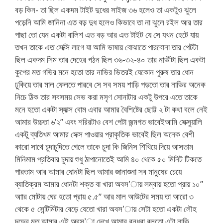
বড় কিন- তা ছিল একদম টাইট দুধের সাইজ ৩৬ হলেও তা একটুও ঝুলে
পড়েনি আমি জানিনা এত বড় দুধ হলেও কিভাবে তা না ঝুলে রইল আর তার
পাছা তো যেন একটা বালিশ এত বড় আর এত টাইট যে সে যখন হেটে যায়
তখন তাকে এত সেক্সি লাগে যা আমি ভাষায় বোঝাতে পারবোনা তার পেটটা
ছিল একদম সিম তার দেহের গঠন ছিল ৩৬-৩২-৪০ তার নাভীটা ছিল একটা
কুপের মত গভির মনে হতো তার নাভির ভিতরই যেকোন পুরুষ তার ধোন
ঢুকিয়ে তার মাল ফেলতে পারবে সে সব সময় শাড়ি পড়তো তার নাভির অনেক
নিচে ঠিক তার সবসময় সেভ করা মসৃণ সোনাটার একটু উপরে এতে তাকে
মনে হতো একটা স্যাক্স বোম এবার আমার বৈশিষ্টের ছোট্ট ২ টা কথা বলে নেই
আমার উচ্চতা ৬’২” এবং শরিরটাও বেশ পেটা জন্মগত ভাবেইআমি সেক্সুয়ালি
একটু ব্যতিখম আমার সেক্স পাওয়ার প্রাকৃতিক ভাবেই ছিল অনেক বেশী
কারো সাথে চুদাচুদিতে গেলে তাকে চুদা কি জিনিস শিখিয়ে দিয়ে আসতাম
মিনিমাম প্রতিবার চুদায় শুধু ঠাপানোতেই আমি ৪০ থেকে ৫০ মিনিট টিকতে
পারতাম আর আমার ধোনটা ছিল আমার জানাশুনা সব মানুষের চেয়ে
ব্যাতিক্রম আমার ধোনটা শক্ত বা খারা অবস’ায় লম্বায় হতো প্রায় ১০”
আার মোটায় ঘের হতো প্রায় ৫.৫” আর মাল আউটের সময় তা আরো ৩
থেকে ৫ সেন্টিমিটার বেড়ে যেতো খারা অবস’ায় সেটা হতো একটা লৌহ
দন্ডের মত আমার এই অবস’া দেখে আমার বন্ধুরা বলতো এটা নাকি