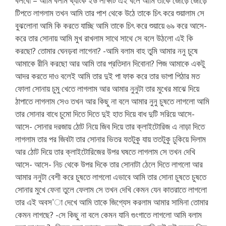
বলবো – আমি বলাম থ্যাংক ইউ লক্ষিটি এই বলে আমি তাকে জোড়ে জোড়ে
টিপতে লাগলাম তখন আমি তার পাশ থেকে উঠে তাকে চিৎ করে শুয়ালাম সে
বুঝলোনা আমি কি করতে যাচ্ছি আমি তাকে চিৎ করে শুয়ায়ে ৬৯ করে আসে-
করে তার সোনায় আমি মুখ রাখলাম সাথে সাথে সে বলে উঠলো এই কি
করছো? তোমার ঘেনড়বা লাগেনা? -আমি বলাম বাহ তুমি আমার ননু চুষে
আমাকে রীনি করছো আর আমি তার প্রতিদান দিবোনা? পিজ আমাকে একটু
আদর করতে দাও বলেই আমি তার দুই পা ফাক করে তার ভাপা পিঠার মত
ফোলা সোনায় চুমু খেতে লাগলাম আর আমার নুনুটা তার মুখের মাঝে দিয়ে
ঠাপাতে লাগলাম সেও তখন আর কিছু না বলে আমার নুনু চুষতে লাগলো আমি
তার সোনার বাধে চুমো দিতে দিতে দুই হাত দিয়ে বাধ দুটি সরিয়ে আসে-
আসে- সোনার দরজায় ঠোট নিয়ে জিব দিয়ে তার ক্লাইটোরিজ এ নাড়া দিতে
লাগলাম তার পর জিবটা তার সোনার ভিতর যতটুকু যায় ততটুকু ঢুকিয়ে দিলাম
আর ঠোট দিয়ে তার ক্লাইটোরিজের উপর ঘষতে লাগলাম সে তখন দেখি
আসে- আসে- নিচ থেকে উপর দিকে তার সোনাটা ঠেলে দিতে লাগলো আর
আমার ননুটা বেশী করে চুষতে লাগলো এভাবে আমি তার সোনা চুষতে চুষতে
সোনার মুখে ফেনা তুলে ফেলাম সে তখন দেখি কেমন যেন কাতরাতে লাগলো
তার এই অবস’া দেখে আমি তাকে জিগ্যেস করলাম আমার সামিনা তোমার
কেমন লাগছে? -সে কিছু না বলে কেমন যানি গুংগাতে লাগলো আমি বলাম