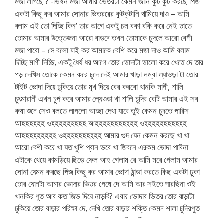
মজা লাগছে ? -ভিষন মজা আমার ভেতরটা কেমন জানি কুট কুট করছে পিজ
একটা কিছু কর আমার সোনার ভিতররের কুটকুটানি থামিয়ে দাও – আমি
বলাম এই তো দিচ্ছি কিন’ তার আগে একটু চল বকা বকি করে নেই তাতে
তোমার আমার উত্তেজনা আরো বাড়বে তখন তোমাকে চুদলে আরো বেশী
মজা পাবো – সে বলো যাই কর আমাকে বেশি করে মজা দাও আমি বলাম
দিচ্ছি মাগী দিচ্ছি, একটু ধৈর্য ধর আগে তোর ভোদাটা ভালো করে খেতে দে তার
পড় দেখিস তোকে কেমন করে চুদে দেই আমার খাড়া লম্বা ল্যাওড়া টা তোর
টাইট ভোদা দিয়ে ঢুকিয়ে তোর মুখ দিয়ে বের করবো খানকি মাগী, শালি
চুৎমারানী এখন চুপ করে আমার ল্যেওড়া খা শালি চুদির বেটি আমার এই সব
কথা শুনে সেও বলতে লাগলো আচ্ছা দেখা যাবে তুই কেমন চুদতে পারিস
আহহহহহহ ওহহহহহহহহহ আহহহহহহহহহহহ ওহহহহহহহহহহহ
আহহহহহহহহহ ওহহহহহহহহহহ আমার গুদ যেন কেমন করছে খা খা
আরো বেশী করে খা যত খুশি প্রান ভরে খা জিবনে এরকম ভোদা পাবিনা
এটাকে খেয়ে কামড়িয়ে ছিড়ে ফেল আহ গেলাম রে আমি মরে গেলাম আমার
সোনা যেমন করছে পিজ কিছু কর আমার ভোদা ঠান্ডা করতে কিছ একটা ঢুকা
তোর ধোনটা আমার ভোদার ভিতর গেথে দে আমি আর সইতে পারছিনা ওই
খানকির পুত আর কত জিভ দিয়ে নাড়বি? এবার ভোদার ভিতর তোর বাড়াটা
ঢুকিয়ে তোর বাড়ার পরিক্ষা দে, দেখি তোর বাড়ার শক্তি কেমন শালা চুদিরপুত