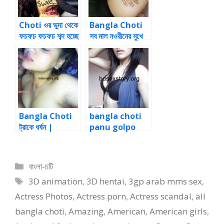
Choti ওর ভুদা থেকে
Bangla Choti
ফচফচ ফচফচ শব্দ হচ্ছে
সব মাল নওরীনের মুখে
bdsex
ঢেলে দিলাম
Bangla Choti
bangla choti
ট্রাকে ধর্ষন |
panu golpo
Bangla Choti
আঙ্গুল পুচ করে কমলার
গুদে ঢুকিয়ে দিল
Categories
বাংলা-চটি
Tags
3D animation
,
3D hentai
,
3gp arab mms sex
,
Actress Photos
,
Actress porn
,
Actress scandal
,
all
bangla choti
,
Amazing
,
American
,
American girls
,