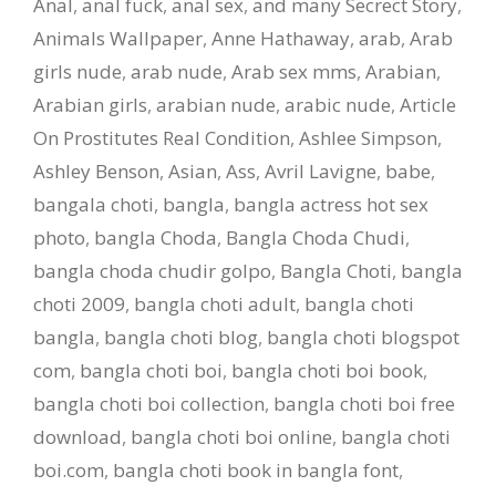
Anal
,
anal fuck
,
anal sex
,
and many Secrect Story
,
Animals Wallpaper
,
Anne Hathaway
,
arab
,
Arab
girls nude
,
arab nude
,
Arab sex mms
,
Arabian
,
Arabian girls
,
arabian nude
,
arabic nude
,
Article
On Prostitutes Real Condition
,
Ashlee Simpson
,
Ashley Benson
,
Asian
,
Ass
,
Avril Lavigne
,
babe
,
bangala choti
,
bangla
,
bangla actress hot sex
photo
,
bangla Choda
,
Bangla Choda Chudi
,
bangla choda chudir golpo
,
Bangla Choti
,
bangla
choti 2009
,
bangla choti adult
,
bangla choti
bangla
,
bangla choti blog
,
bangla choti blogspot
com
,
bangla choti boi
,
bangla choti boi book
,
bangla choti boi collection
,
bangla choti boi free
download
,
bangla choti boi online
,
bangla choti
boi.com
,
bangla choti book in bangla font
,