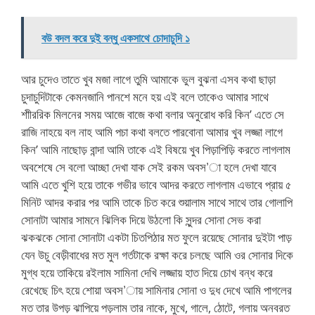
বউ বদল করে দুই বন্ধু একসাথে চোদাচুদি ১
আর চুদেও তাতে খুব মজা লাগে তুমি আমাকে ভুল বুঝনা এসব কথা ছাড়া
চুদাচুদিটাকে কেমনজানি পানশে মনে হয় এই বলে তাকেও আমার সাথে
শাীররিক মিলনের সময় আজে বাজে কথা বলার অনুরোধ করি কিন’ এতে সে
রাজি নাহয়ে বল নাহ আমি পচা কথা বলতে পারবোনা আমার খুব লজ্জা লাগে
কিন’ আমি নাছোড় বান্দা আমি তাকে এই বিষয়ে খুব পিড়াপিড়ি করতে লাগলাম
অবশেষে সে বলো আচ্ছা দেখা যাক সেই রকম অবস’া হলে দেখা যাবে
আমি এতে খুশি হয়ে তাকে গভীর ভাবে আদর করতে লাগলাম এভাবে প্রায় ৫
মিনিট আদর করার পর আমি তাকে চিত করে শুয়ালাম সাথে সাথে তার গোলাপি
সোনাটা আমার সামনে ঝিলিক দিয়ে উঠলো কি সুন্দর সোনা সেভ করা
ঝকঝকে সোনা সোনাটা একটা চিতপিঠার মত ফুলে রয়েছে সোনার দুইটা পাড়
যেন উচু বেড়ীবাধের মত মুল গর্তটাকে রক্ষা করে চলছে আমি ওর সোনার দিকে
মুগ্ধ হয়ে তাকিয়ে রইলাম সামিনা দেখি লজ্জায় হাত দিয়ে চোখ বন্ধ করে
রেখেছে চিৎ হয়ে শোয়া অবস’ায় সামিনার সোনা ও দুধ দেখে আমি পাগলের
মত তার উপড় ঝাপিয়ে পড়লাম তার নাকে, মুখে, গালে, ঠোটে, গলায় অনবরত