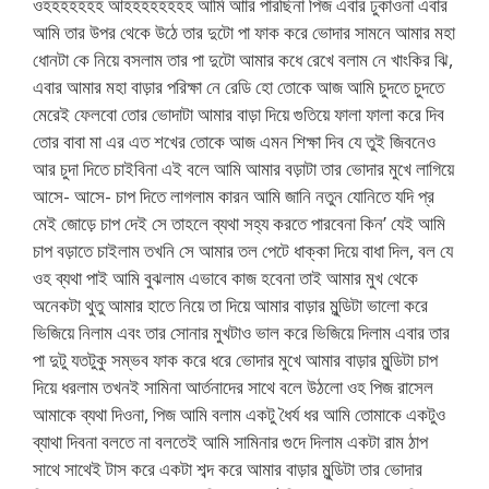
ওহহহহহহহ আহহহহহহহহ আমি আার পারছিনা পিজ এবার ঢুকাওনা এবার
আমি তার উপর থেকে উঠে তার দুটো পা ফাক করে ভোদার সামনে আমার মহা
ধোনটা কে নিয়ে বসলাম তার পা দুটো আমার কধে রেখে বলাম নে খাংকির ঝি,
এবার আমার মহা বাড়ার পরিক্ষা নে রেডি হো তোকে আজ আমি চুদতে চুদতে
মেরেই ফেলবো তোর ভোদাটা আমার বাড়া দিয়ে গুতিয়ে ফালা ফালা করে দিব
তোর বাবা মা এর এত শখের তোকে আজ এমন শিক্ষা দিব যে তুই জিবনেও
আর চুদা দিতে চাইবিনা এই বলে আমি আমার বড়াটা তার ভোদার মুখে লাগিয়ে
আসে- আসে- চাপ দিতে লাগলাম কারন আমি জানি নতুন যোনিতে যদি প্র
মেই জোড়ে চাপ দেই সে তাহলে ব্যথা সহ্য করতে পারবেনা কিন’ যেই আমি
চাপ বড়াতে চাইলাম তখনি সে আমার তল পেটে ধাক্কা দিয়ে বাধা দিল, বল যে
ওহ ব্যথা পাই আমি বুঝলাম এভাবে কাজ হবেনা তাই আমার মুখ থেকে
অনেকটা থুতু আমার হাতে নিয়ে তা দিয়ে আমার বাড়ার মুন্ডিটা ভালো করে
ভিজিয়ে নিলাম এবং তার সোনার মুখটাও ভাল করে ভিজিয়ে দিলাম এবার তার
পা দুটু যতটুকু সম্ভব ফাক করে ধরে ভোদার মুখে আমার বাড়ার মুন্ডিটা চাপ
দিয়ে ধরলাম তখনই সামিনা আর্তনাদের সাথে বলে উঠলো ওহ পিজ রাসেল
আমাকে ব্যথা দিওনা, পিজ আমি বলাম একটু ধৈর্য ধর আমি তোমাকে একটুও
ব্যাথা দিবনা বলতে না বলতেই আমি সামিনার গুদে দিলাম একটা রাম ঠাপ
সাথে সাথেই টাস করে একটা শব্দ করে আমার বাড়ার মুন্ডিটা তার ভোদার