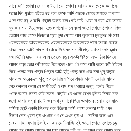
ভাবে আমি তোমার ভোদা ফাটাবো যেন ভোদার ব্যাথায় কাল থেকে কমপক্ষে
পনের দিন খুরিয়ে হাটতে হয় বলে তাকে আমি জোড়ে জোড়ে ঠাপাতে লাগলাম
এতে তার উচু ও ভারি পাছাটা আমার তল পেটে বারি খেতে লাগলো এত আমার
খুব আরাম ও উত্তেজনা হতে লাগলো – সে বলো আরো জোড়ে ঠাপওনা পিজ
তোমার কাছ থেকে জিবনের প্রম চুদা খেলাম আর ঝুঝলাম চুদুচুদির কি মজা
ওহহহহহহহ আহহহহহহহ ওহহহহহহহহ আহহহহহ শালা আরো জোড়ে
মারনা তখন আমি তার পাশ থেকে উঠে বলাম শালী দাড়া এখনো তোর চুদার
শখ মিটেনি দাড়া এবার আমি তোকে নতুন একটা ষ্টাইলে এমন ঠাপ দিব যে
আমার বাড়া তোর কলিজাতে গিয়ে গুতা খাবে এই বলে আমি তাকে ডগি ষ্টাইলে
নিয়ে গেলাম তার পাছার পিছনে আমি হাটু গেড়ে বসে এক দলা থুতু বাড়ার
মাথায় ও আরেকদলা থুতু তার ভোদায় লাগিয়ে বাড়ার মাথাটা ভোদার মাথায়
সেট করলাম বলাম নে মাগী তৈরী হ রাম ঠাপ খাওয়ার জন্য, বলেই পিছন
থেকে আমার লম্বা মোটা সমস- বাড়াটা ওর গুদের মধ্যে ঢুকিয়ে দিলাম মনে
হলো আমার লম্বা বাড়াটা ওর জরায়ুর মাঝে গিয়ে আঘাত করলো সাথে সাথে
সামিনা ছোট একটা চিৎকার করে উঠলো আমি বলাম কেনরে মাগী এখন
চিলাশ কেন খুবনা চুদা খাওয়ার শখ নে এখন চুদা খা – সামিনা বলো ওরে
চোদন বাজ ব্যাথায় চিলাই না আরামে চিলাচ্ছি তুই আরো জোড়ে জোড়ে চুদ
আমার খুব আরাম লাগছে খুব মজা লাগছে তুই যে এত সুন্দর করে আরাম করে