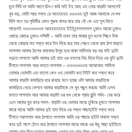
চুদে দিবি তা আমি আগে চিন-া করি নাই ইহ আহ ওহ তোর বাড়াটা আসলেই
খুব বড়, মোটা আর শক্ত রে আহহহহহ ওওওওহ তুই আজ আমাকে যে শুখ
দিলি মনে হয় পৃথিবীর কোন পুরুষ বাসর ঘরে তার বৌ কে এত সুখ দিতে
পারেনাই ওওওওওওওহ আহহহহহহহ ইইই্jসসসসসস ঢুকাও আরো ঢুকাও
জোড়ে জোড়ে ঢুকাও লক্ষিটি – আমি তখন তার মাথার চুল গুলো পিছন দিক
থেকে ঘোড়ার মত শক্ত করে টান দিয়ে ধরে তার পেছন থেকে রাম ঠাপ মারতে
লাগলাম আমার ঠাপের ধাক্কায় উপুর হয়ে থাকা সামিনার বড় বড় মাই দুটো
নড়তে লাগলো আমি আমার দুই হাত ওর বগলের নিচ দিয়ে নিয়ে ওর বুনি দুটো
টিপতে লাগলাম আর বলতে লাগলাম – ওওওওওওওহ আআআহ সামিনা
তোমার ভোদাটা এত ভালো কেন ওহ ভোদাটা কত টাইট কত শক্ত করে
আমার বাড়াটা কামড়িয়ে ধরে রাখছে মনে হচ্ছে ওটা আমার বাড়াটাকে
কামড়িয়ে খেয়ে ফেলবে আমার বাড়াটাকে সে খুব পছন্দ করছে আমি এসব
বলতে লাগলাম আর আমার বাড়াটা ওর গুদ থেকে প্রায় মুন্ডি পর্যন- বের করে
এনে আবার ঘুত করে সমস- বাড়াটা ওর ভোদার মাঝে ঢুকিয়ে চুদতে লাগলাম
মাঝে মাঝে আমি আামর দুই হাত দিয়ে ওর শক্ত পাছাদুইটা শক্ত করে
টিপতে লরাগলাম আর ঠাপাতে লাগলাম আমি ওর পাছার দুইটা দাবানা শক্ত
করে দুই পাশে টেনে ধরে ঠাপাতে লাগলাম মাঝে মাঝে ওর উচু পাছা দুইটাতে
আমার হাত দিয়ে চড়াতে লাগলাম এভাবে চড় আর ঠাাপ খেতে খেতে ওর