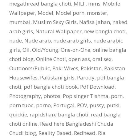
megathread bangla choti
,
MILF
,
mms
,
Mobile
Wallpaper
,
Model
,
Model porn
,
monster
,
mumbai
,
Muslim Sexy Girls
,
Nafisa Jahan
,
naked
arab girls
,
Natural Wallpaper
,
new bangla choti
,
nude
,
Nude arab
,
nude arab girls
,
nude arabic
girls
,
Oil
,
Old/Young
,
One-on-One
,
online bangla
choti blog
,
Online Choti
,
open ass
,
oral sex
,
Outdoors/Public
,
Paki Wives
,
Pakistan
,
Pakistan
Housewifes
,
Pakistani girls
,
Parody
,
pdf bangla
choti
,
pdf bangla choti book
,
Pdf Download
,
Photography
,
photos
,
Pop singer Tishma
,
porn
,
porn tube
,
porno
,
Portugal
,
POV
,
pussy
,
putki
,
quickie
,
rapidshare bangla choti
,
read bangla
choti online
,
Read here Bangladeshi Chuda
Chudi blog
,
Reality Based
,
Redhead
,
Ria