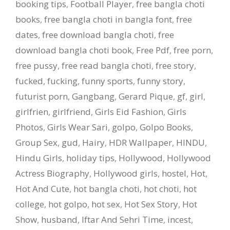
booking tips
,
Football Player
,
free bangla choti
books
,
free bangla choti in bangla font
,
free
dates
,
free download bangla choti
,
free
download bangla choti book
,
Free Pdf
,
free porn
,
free pussy
,
free read bangla choti
,
free story
,
fucked
,
fucking
,
funny sports
,
funny story
,
futurist porn
,
Gangbang
,
Gerard Pique
,
gf
,
girl
,
girlfrien
,
girlfriend
,
Girls Eid Fashion
,
Girls
Photos
,
Girls Wear Sari
,
golpo
,
Golpo Books
,
Group Sex
,
gud
,
Hairy
,
HDR Wallpaper
,
HINDU
,
Hindu Girls
,
holiday tips
,
Hollywood
,
Hollywood
Actress Biography
,
Hollywood girls
,
hostel
,
Hot
,
Hot And Cute
,
hot bangla choti
,
hot choti
,
hot
college
,
hot golpo
,
hot sex
,
Hot Sex Story
,
Hot
Show
,
husband
,
Iftar And Sehri Time
,
incest
,