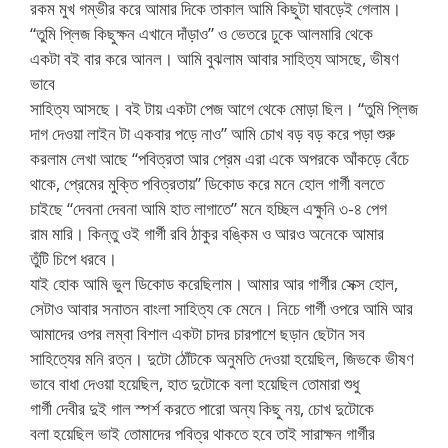
রকম মুখ গম্ভীর করে আমার দিকে তাকাল আমি কিছুটা ঘাবড়েই গেলাম।
“তুমি প্লিজ কিছুক্ষন এখানে দাঁড়াও” ও ভেতরে ঢুকে আলমারি থেকে
একটা বই বার করে আনল। আমি বুঝলাম আবার সাহিত্য আসছে, ভীষণ
ভাবে
সাহিত্য আসছে। বই টায় একটা পেজ আগে থেকে মোড়া ছিল। “তুমি প্লিজ
দাগ দেওয়া লাইন টা একবার পড়ে নাও” আমি চোখ বড় বড় করে পড়া শুরু
করলাম লেখা আছে “পবিত্রতা আর প্রেম এরা একে অপরকে আঁকড়ে বেঁচে
থাকে, প্রেমের মুক্তি পবিত্রতায়” ডিকোড করে মনে হোল গার্গী বলতে
চাইছে “দেবনা দেবনা আমি হাত লাগাতে” মনে হচ্ছিল এক্ষুনি ৩-৪ পেগ
রাম মারি। কিন্তু ওই গার্গী রবি ঠাকুর বঙ্কিম ও আরও অনেকে আমার
তুঁটি চিপে ধরবে।
যাই হোক আমি ভুল ডিকোড করেছিলাম। আমার আর গার্গীর সেক্স হোল,
সেটাও আবার সনাতন বাংলা সাহিত্য কে মেনে। নিচে গার্গী ওপরে আমি আর
আমাদের ওপর লম্বা বিশাল একটা চাদর চারপাশে ছড়ান ছেটান সব
সাহিত্যের মনি রত্ন। দুটো ঠোঁটকে অনুমতি দেওয়া হয়েছিল, জিভকে ভীষণ
ভাবে বাধা দেওয়া হয়েছিল, হাত দুটোকে বলা হয়েছিল তোমারা শুধু
গার্গী দেবীর দুই গাল স্পর্শ করতে পারো অন্য কিছু নয়, চোখ দুটোকে
বলা হয়েছিল ভাই তোমাদের পবিত্র থাকতে হবে তাই সারাক্ষন গার্গীর