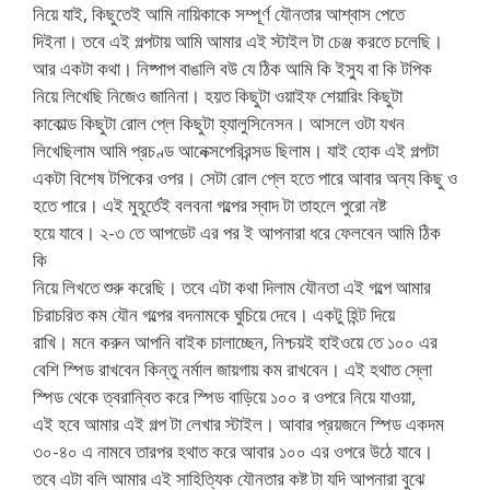
নিয়ে যাই, কিছুতেই আমি নায়িকাকে সম্পূর্ণ যৌনতার আশ্বাস পেতে
দিইনা। তবে এই গল্পটায় আমি আমার এই স্টাইল টা চেঞ্জ করতে চলেছি।
আর একটা কথা। নিষ্পাপ বাঙালি বউ যে ঠিক আমি কি ইস্যু বা কি টপিক
নিয়ে লিখেছি নিজেও জানিনা। হয়ত কিছুটা ওয়াইফ শেয়ারিং কিছুটা
কাকোল্ড কিছুটা রোল প্লে কিছুটা হ্যালুসিনেসন। আসলে ওটা যখন
লিখেছিলাম আমি প্রচণ্ড আনেক্সপেরিরন্সড ছিলাম। যাই হোক এই গল্পটা
একটা বিশেষ টপিকের ওপর। সেটা রোল প্লে হতে পারে আবার অন্য কিছু ও
হতে পারে। এই মুহূর্তেই বলবনা গল্পের স্বাদ টা তাহলে পুরো নষ্ট
হয়ে যাবে। ২-৩ তে আপডেট এর পর ই আপনারা ধরে ফেলবেন আমি ঠিক
কি
নিয়ে লিখতে শুরু করেছি। তবে এটা কথা দিলাম যৌনতা এই গল্পে আমার
চিরাচরিত কম যৌন গল্পের বদনামকে ঘুচিয়ে দেবে। একটু হিন্ট দিয়ে
রাখি। মনে করুন আপনি বাইক চালাচ্ছেন, নিশ্চয়ই হাইওয়ে তে ১০০ এর
বেশি স্পিড রাখবেন কিন্তু নর্মাল জায়গায় কম রাখবেন। এই হথাত স্লো
স্পিড থেকে ত্বরান্বিত করে স্পিড বাড়িয়ে ১০০ র ওপরে নিয়ে যাওয়া,
এই হবে আমার এই গল্প টা লেখার স্টাইল। আবার প্রয়জনে স্পিড একদম
৩০-৪০ এ নামবে তারপর হথাত করে আবার ১০০ এর ওপরে উঠে যাবে।
তবে এটা বলি আমার এই সাহিত্যিক যৌনতার কষ্ট টা যদি আপনারা বুঝে