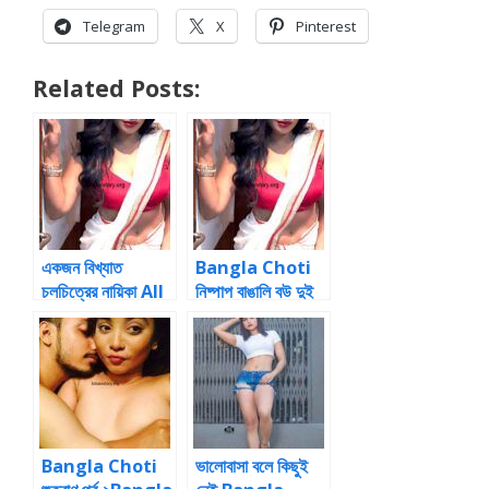
Telegram
X
Pinterest
Related Posts:
একজন বিখ্যাত
Bangla Choti
চলচিত্রের নায়িকা All
নিষ্পাপ বাঙালি বউ দুই
bangla choti
পর্ব ১Bangla
Choti And
Choti |Bangla
Tamil love-
Choti
making of
bangla sex
story
Bangla Choti
ভালোবাসা বলে কিছুই