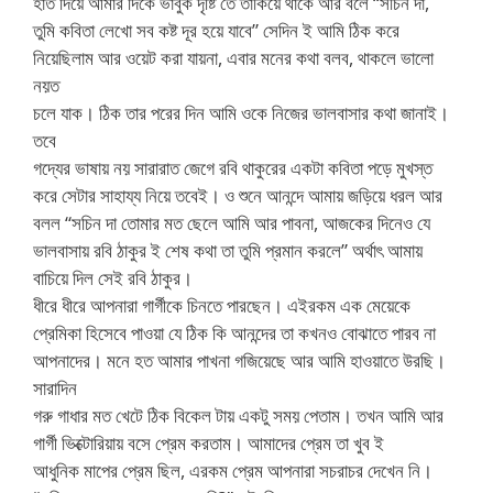
হাত দিয়ে আমার দিকে ভাবুক দৃষ্টি তে তাকিয়ে থাকে আর বলে “সচিন দা,
তুমি কবিতা লেখো সব কষ্ট দূর হয়ে যাবে” সেদিন ই আমি ঠিক করে
নিয়েছিলাম আর ওয়েট করা যায়না, এবার মনের কথা বলব, থাকলে ভালো
নয়ত
চলে যাক। ঠিক তার পরের দিন আমি ওকে নিজের ভালবাসার কথা জানাই।
তবে
গদ্যের ভাষায় নয় সারারাত জেগে রবি থাকুরের একটা কবিতা পড়ে মুখস্ত
করে সেটার সাহায্য নিয়ে তবেই। ও শুনে আনন্দে আমায় জড়িয়ে ধরল আর
বলল “সচিন দা তোমার মত ছেলে আমি আর পাবনা, আজকের দিনেও যে
ভালবাসায় রবি ঠাকুর ই শেষ কথা তা তুমি প্রমান করলে” অর্থাৎ আমায়
বাচিয়ে দিল সেই রবি ঠাকুর।
ধীরে ধীরে আপনারা গার্গীকে চিনতে পারছেন। এইরকম এক মেয়েকে
প্রেমিকা হিসেবে পাওয়া যে ঠিক কি আনন্দের তা কখনও বোঝাতে পারব না
আপনাদের। মনে হত আমার পাখনা গজিয়েছে আর আমি হাওয়াতে উরছি।
সারাদিন
গরু গাধার মত খেটে ঠিক বিকেল টায় একটু সময় পেতাম। তখন আমি আর
গার্গী ভিক্টোরিয়ায় বসে প্রেম করতাম। আমাদের প্রেম তা খুব ই
আধুনিক মাপের প্রেম ছিল, এরকম প্রেম আপনারা সচরাচর দেখেন নি।