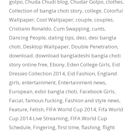
golpo
,
Chuda Chudi blog
,
Chudar Golpo
,
clothes
,
Collection of bangla choti story
,
college
,
Colorful
Wallpaper
,
Cool Wallpaper
,
couple
,
couples
,
Cristiano Ronaldo
,
Cum Swapping
,
cunts
,
Dancing People
,
dating tips
,
desi
,
desi bangla
choti
,
Desktop Wallpaper
,
Double Penetration
,
download
,
download bangladeshi bangla choti
story online free
,
Ebony
,
Eden College Girls
,
Eid
Dresses Collection 2014
,
Eid Fashion
,
England
girls
,
entertainment
,
Entertainment news
,
European
,
exbii bangla choti
,
Facebook Girls
,
Facial
,
famous fucking
,
Fashion and style news
,
Feature
,
Fetish
,
FIFA World Cup 2014
,
Fifa World
Cup 2014 Live Streaming
,
FIFA World Cup
Schedule
,
Fingering
,
first time
,
flashing
,
flight