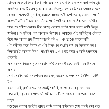
চোখের দিকে তাকিয়ে থাক। আর এক মাত্র অপবিত্র অঙ্গকে বলা হোল তুমি
অপবিত্র কাজ টি চোখ বুজে করে যাও কিন্তু দেখো কেউ যেন তোমায় দেখতে
না পায়। দেখলেই মুশকিল, সমস্ত ব্যাপার তাই অপবিত্র হয়ে যাবে। আমি
অকপটে এটা স্বীকার করে নিলাম আমি গার্গীকে কখনও ঠিক ভাবে দেখিনি
মানে ওর শরীরে কোথায় তিল আছে কোথায় কতটা মাংস আছে আমি কিছুই
জানিনা। ও পবিত্র এবং অবশ্যই নিষ্পাপ। আমাদের এই সাহিত্যিক যৌনতা
নিয়ে শুরু আমার গল্প নিষ্পাপ বাঙালি বউ ২। খুব দুঃখের সাথে আমি
এটা স্বীকার করে নিলাম যে এটা নিস্বপাপ বাঙালি বউ এর সিকয়েল নয়।
সিকয়েল টা আসবে নিষ্পাপ বাঙালি বউ ৩ এ। যার কাজ ও আমি শুরু করে
ফেলেছি।
আমার লেখা নিয়ে মানুষের অভাব অভিযোগের ইয়ত্তা নেই। কেউ বলে
আমার
লেখা মোটেও এই সেকশনের জন্য নয়, এগুলো একদম নন ইরটিক। তাই
ঠিক
করলাম এই গল্পটায় সেক্সকে একটু বেশি ই প্রাধান্য দেব। তবে তার
মানে এই নয় যে সব আপডেট এই চরম যৌনতা থাকবে। আপনারা হয়ত
লক্ষ্য
করেছেন আমার প্রতিটা গল্পেই আমি আমার নায়িকাকে শেষ অবধি রক্ষা করে