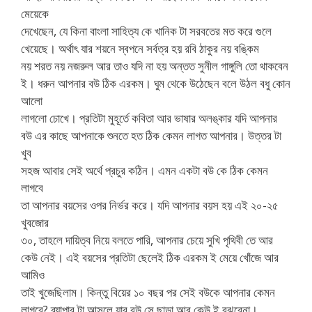
মেয়েকে
দেখেছেন, যে কিনা বাংলা সাহিত্য কে খানিক টা সরবতের মত করে গুলে
খেয়েছে। অর্থাৎ যার শয়নে স্বপনে সর্বত্র হয় রবি ঠাকুর নয় বঙ্কিম
নয় শরত নয় নজরুল আর তাও যদি না হয় অন্তত সুনীল গাঙ্গুলি তো থাকবেন
ই। ধরুন আপনার বউ ঠিক এরকম। ঘুম থেকে উঠেছেন বলে উঠল বধু কোন
আলো
লাগলো চোখে। প্রতিটা মুহূর্তে কবিতা আর ভাষার অলঙ্কার যদি আপনার
বউ এর কাছে আপনাকে শুনতে হত ঠিক কেমন লাগত আপনার। উত্তর টা
খুব
সহজ আবার সেই অর্থে প্রচুর কঠিন। এমন একটা বউ কে ঠিক কেমন
লাগবে
তা আপনার বয়সের ওপর নির্ভর করে। যদি আপনার বয়স হয় এই ২০-২৫
খুবজোর
৩০, তাহলে দায়িত্ব নিয়ে বলতে পারি, আপনার চেয়ে সুখি পৃথিবী তে আর
কেউ নেই। এই বয়সের প্রতিটা ছেলেই ঠিক এরকম ই মেয়ে খোঁজে আর
আমিও
তাই খুজেছিলাম। কিন্তু বিয়ের ১০ বছর পর সেই বউকে আপনার কেমন
লাগবে? ব্যাপার টা আসলে যার বউ সে ছাড়া আর কেউ ই বুঝবেনা।