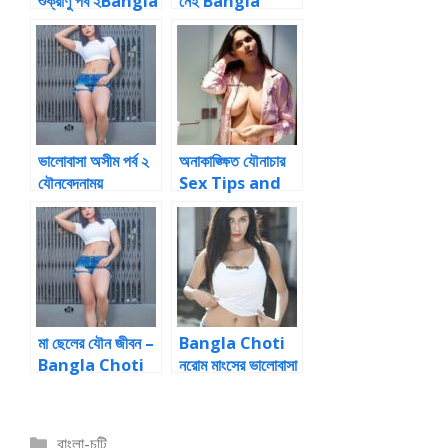
শুক্রাণু পর্ব ২Bangla
নেই Bangla
Choti Choti
Choti Golpo
and Sex
Stories
ভালোবাসা অসীম পর্ব ২
অনাকাঙ্ক্ষিত যৌনাচার
যৌনবেদনাময়
Sex Tips and
Sex Stories
মা ছেলের যৌন জীবন –
Bangla Choti
Bangla Choti
নরোম মাংসের ভালোবাসা
Story
1Bangla Choti
Choti
Categories
বাংলা-চটি