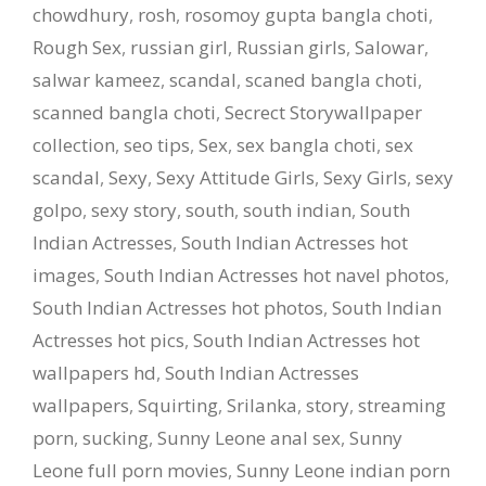
chowdhury
,
rosh
,
rosomoy gupta bangla choti
,
Rough Sex
,
russian girl
,
Russian girls
,
Salowar
,
salwar kameez
,
scandal
,
scaned bangla choti
,
scanned bangla choti
,
Secrect Storywallpaper
collection
,
seo tips
,
Sex
,
sex bangla choti
,
sex
scandal
,
Sexy
,
Sexy Attitude Girls
,
Sexy Girls
,
sexy
golpo
,
sexy story
,
south
,
south indian
,
South
Indian Actresses
,
South Indian Actresses hot
images
,
South Indian Actresses hot navel photos
,
South Indian Actresses hot photos
,
South Indian
Actresses hot pics
,
South Indian Actresses hot
wallpapers hd
,
South Indian Actresses
wallpapers
,
Squirting
,
Srilanka
,
story
,
streaming
porn
,
sucking
,
Sunny Leone anal sex
,
Sunny
Leone full porn movies
,
Sunny Leone indian porn