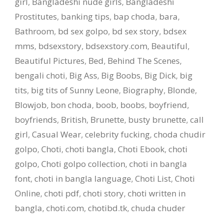
girl
,
Bangladeshi nude girls
,
Bangladeshi
Prostitutes
,
banking tips
,
bap choda
,
bara
,
Bathroom
,
bd sex golpo
,
bd sex story
,
bdsex
mms
,
bdsexstory
,
bdsexstory.com
,
Beautiful
,
Beautiful Pictures
,
Bed
,
Behind The Scenes
,
bengali choti
,
Big Ass
,
Big Boobs
,
Big Dick
,
big
tits
,
big tits of Sunny Leone
,
Biography
,
Blonde
,
Blowjob
,
bon choda
,
boob
,
boobs
,
boyfriend
,
boyfriends
,
British
,
Brunette
,
busty brunette
,
call
girl
,
Casual Wear
,
celebrity fucking
,
choda chudir
golpo
,
Choti
,
choti bangla
,
Choti Ebook
,
choti
golpo
,
Choti golpo collection
,
choti in bangla
font
,
choti in bangla language
,
Choti List
,
Choti
Online
,
choti pdf
,
choti story
,
choti written in
bangla
,
choti.com
,
chotibd.tk
,
chuda chuder