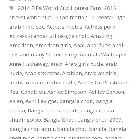
Tags
2014 FIFA World Cup Hottest Fans
,
2015
cricket world cup
,
3D animation
,
3D hentai
,
3gp
arab mms sex
,
Actress Photos
,
Actress porn
,
Actress scandal
,
all bangla choti
,
Amazing
,
American
,
American girls
,
Anal
,
anal fuck
,
anal
sex
,
and many Secrect Story
,
Animals Wallpaper
,
Anne Hathaway
,
arab
,
Arab girls nude
,
arab
nude
,
Arab sex mms
,
Arabian
,
Arabian girls
,
arabian nude
,
arabic nude
,
Article On Prostitutes
Real Condition
,
Ashlee Simpson
,
Ashley Benson
,
Asian
,
Avril Lavigne
,
bangala choti
,
bangla
Choda
,
Bangla Choda Chudi
,
bangla choda
chudir golpo
,
Bangla Choti
,
bangla choti 2009
,
bangla choti adult
,
bangla choti bangla
,
bangla
choti blog
,
bangla choti blogspot com
,
bangla