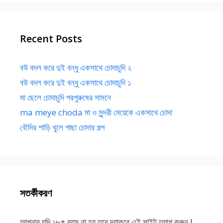
Recent Posts
বউ বদল করে দুই বন্ধু একসাথে চোদাচুদি ২
বউ বদল করে দুই বন্ধু একসাথে চোদাচুদি ১
মা ছেলে চোদাচুদি পরপুরুষের সামনে
ma meye choda মা ও সুন্দরী মেয়েকে একসাথে চোদা
বৌদির শাড়ি খুলে পাছা চোদার গল্প
সতর্কীকরণ
আপনার যদি ১৮+ বয়স না হয় তবে দয়াকরে এই সাইট ত্যাগ করুন !