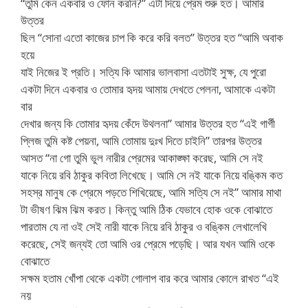
“তুমি কেন একবার ও ফোন করনি?” এটা দিয়ে প্রেম শুরু হত। আমার
উত্তর
ছিল “সোনা এতো কাজের চাপ কি করে করি বলত” উত্তর হত “আমি অবাক
হয়ে
যাই নিজের ই প্রতি। সত্যি কি আমার ভালবাসা এতটাই সুক্ষ, যে পুরো
একটা দিনে একবার ও তোমার হৃদয় আমায় দেখতে পেলনা, আমাকে একটা
বার
দেখার জন্য কি তোমার হৃদয় কেঁদে উথলনা” আমার উত্তর হত “এই গার্গী
প্লিজ তুমি কষ্ট পেয়না, আমি তোমায় দুঃখ দিতে চাইনি” তারপর উত্তর
আসত “না গো তুমি ভুল নারীর প্রেমের আকাঙ্ক্ষা করেছ, আমি সে নই
যাকে নিয়ে রবি ঠাকুর কবিতা লিখেছে। আমি সে নই যাকে নিয়ে বঙ্কিম কত
সহস্র মানুষ কে প্রেমে পড়তে শিখিয়েছে, আমি সত্যি সে নই” আমার মাথা
টা ভীষণ ঝিম ঝিম করত। কিন্তু আমি ঠিক যেভাবে হোক ওকে বোঝাতে
পারতাম যে না ওই সেই নারী যাকে নিয়ে রবি ঠাকুর ও বঙ্কিম লেখালেখি
করেছে, সেই জন্যই তো আমি ওর প্রেমে পড়েছি। আর যখন আমি ওকে
বোঝাতে
সক্ষম হতাম খোঁপা থেকে একটা গোলাপ বার করে আমার কোলে রাখত “এই
নয়