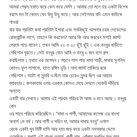
আমরা প্রেম হথাত করে কেন করে ফেলি। আমার তো মনে হয় একটা বিশেষ
বয়সে মন টা কেমন যেন উড়ু উড়ু করে। আর সেইসময় যদি এমন কাউকে
পাওয়া
যায় যার প্রতিটা কথা প্রতিটা ইশারা এবং সবকিছুই আপনার চরম লেভেলের
রোম্যান্টিক লাগে, তাহলে কি করবেন? আরে কি আর করবেন মশাই জাস্ট
প্রেমে পড়ে যাবেন। তখন আমি ২৩ ও ২০ ছুঁই ছুঁই। এক বন্ধুর বাড়ীতে
গেছিলাম ঘুরতে। সেই বন্ধুর বোন আমি ও বন্ধু ৩ জন বসে গল্প
করছিলাম। হথাত ওর আগমন। পড়নে লাল পাড় সাদা সাড়ী, মাথায় সুগন্ধি
কোনও ফুল লাগানো, হাতে রঙ্গিন চুড়ি। দাদা জাস্ট তাকিয়ে রয়ে
গেছিলাম। যতটা না সুন্দরি ও ছিল তার চেয়েও সুন্দর ছিল ওর আচার
ব্যাবহার। কলকাতার ওপর এরকম কোনও মেয়ে দেখলে যেকেউ দাঁড়িয়ে
অন্তত
একটি বার দেখবে। আমার ওই প্রথম পরিচয় টা আজ ও মনে আছে। বন্ধুর
বোন
ওর সাথে পরিচয় করিয়েছিল। “দাদা ও গার্গী, আমাদের কলেজ এর বাংলা
অনার্স ১ম বর্ষ। আর গার্গী ও সচিন দা, আমার দাদার বন্ধু” ওপাশ
থেকে একটা খুব মিষ্টি হাসি আর হাত জড় করে একটা নমস্কার ভেসে
এসেছিল। মশাই এই বাংলা অনার্স, গার্গী নাম, খোঁপায় সুগন্ধি ফুল আর