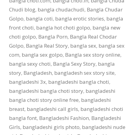
bangla choti.com
,
bangla choti.in
,
bangla Chuda
Chudi blog
,
bangla chudachudi
,
Bangla Chudar
Golpo
,
bangla coti
,
bangla erotic stories
,
bangla
front choti
,
bangla hot choti golpo
,
bangla new
choti golpo
,
Bangla Porn
,
Bangla Real Chodar
Golpo
,
Bangla Real Story
,
bangla sex
,
bangla sex
com
,
bangla sex golpo
,
Bangla sex story online
,
bangla sexy choti
,
Bangla Sexy Story
,
bangla
story
,
Bangladesh
,
bangladesh sex story site
,
bangladeshi 3x
,
bangladeshi bangla choti
,
bangladeshi bangla choti story
,
bangladeshi
bangla choti story online free
,
bangladeshi
breast
,
bangladeshi call girls
,
bangladeshi choti
bangla font
,
Bangladeshi Fashion
,
Bangladeshi
Girls
,
bangladeshi girls photo
,
bangladeshi nude