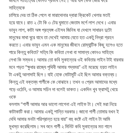
জীবনে সাহিত্যের কোনও প্রভাব নেই। আর যদি কেউ জোর করে
সাহিত্যকে
চাপিয়ে দেয় তা ঠিক পেলে বা মারাদোনার দ্বারা ক্রিকেট খেলার মতই
হয়ে যাবে। রাত ২ টো কি ৩ টেয় ঘুমাতে জেতাম মর্গে লাশ দেখে। এবার
ভাবুন লাশ, কাটা অঙ্গ প্রত্যঙ্গ এইসব জিনিষ যা দেখলে সাধারন দুটো
মানুষের মাথা ঘুরে যাবে তা দেখেই আমায় যেতে হত একটু নিদ্রা গ্রহন
করতে। এবার ভাবুন এমন এক মানুষের জীবনে রোম্যান্টিক কিছু হলেও হতে
পারে কিন্তু কবিতা? সত্যি কি কবিতা লেখা বা সামান্য কোনও সাহিত্য
লেখা কি সম্ভব। আমার তো কবি সুকান্তের ওই কবিতার লাইন টাই বারবার
মনে পড়ত “ক্ষুধার রাজ্যে পৃথিবী আমার গদ্যময়” এই মরেছে হয়ত লাইন
টা একটু আলাদাই ছিল। যাই হোক মোটামুটি এই ছিল আমার বক্তব্য।
কিন্তু এই বক্তব্য গার্গীকে কে বোঝাবে। তখন ও প্রেম আমাদের মধ্যে
গড়ে ওঠেনি, ও আমায় সচিন দা বলেই ডাকত। একদিন খুব ফ্রাসটু খেয়ে
ওকে
বললাম “গার্গী আমার আর ভালো লাগেনা এই লাইফ টা। সেই মরা নিয়ে
কাটাকাটি করা। আমার একটু শান্তি দরকার। জানো গার্গী তোমায় যখন ই
দেখি আমার মনটা পরিশ্রান্ত হয়ে যায়” বহু কষ্টে এই লাইন টা আমি
মুখস্ত করেছিলাম। সব শুনে গার্গী ২ মিনিট কবি সুকান্তের মত গালে