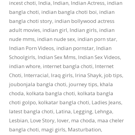
incest choti
,
India
,
Indian
,
Indian Actress
,
indian
bangla choti
,
indian bangla choti boi
,
indian
bangla choti story
,
indian bollywood actress
adult movies
,
indian girl
,
Indian girls
,
indian
nude mms
,
indian nude sex
,
indian porn star
,
Indian Porn Videos
,
indian pornstar
,
Indian
Schoolgirls
,
Indian Sex Mms
,
Indian Sex Videos
,
indian whore
,
internet bangla choti
,
Internet
Choti
,
Interracial
,
Iraq girls
,
Irina Shayk
,
job tips
,
joubonjala bangla choti
,
journey tips
,
khala
choda
,
kolkata bangla choti
,
kolkata bangla
choti golpo
,
kolkatar bangla choti
,
Ladies Jeans
,
latest bangla choti
,
Latina
,
Legging
,
Lehnga
,
Lesbian
,
Love Story
,
lover
,
ma choda
,
maa cheler
bangla choti
,
magi girls
,
Masturbation
,