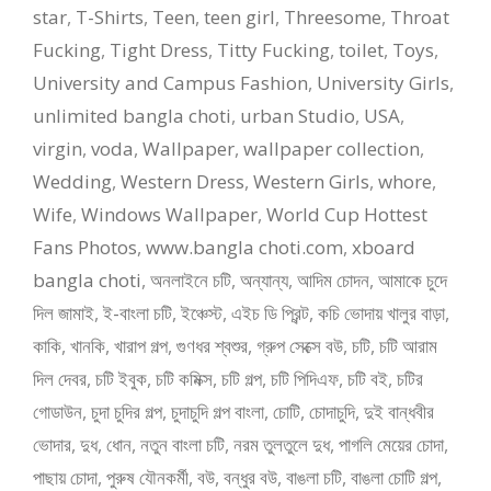
star
,
T-Shirts
,
Teen
,
teen girl
,
Threesome
,
Throat
Fucking
,
Tight Dress
,
Titty Fucking
,
toilet
,
Toys
,
University and Campus Fashion
,
University Girls
,
unlimited bangla choti
,
urban Studio
,
USA
,
virgin
,
voda
,
Wallpaper
,
wallpaper collection
,
Wedding
,
Western Dress
,
Western Girls
,
whore
,
Wife
,
Windows Wallpaper
,
World Cup Hottest
Fans Photos
,
www.bangla choti.com
,
xboard
bangla choti
,
অনলাইনে চটি
,
অন্যান্য
,
আদিম চোদন
,
আমাকে চুদে
দিল জামাই
,
ই-বাংলা চটি
,
ইঞ্চেস্ট
,
এইচ ডি প্রিন্ট
,
কচি ভোদায় খালুর বাড়া
,
কাকি
,
খানকি
,
খারাপ গল্প
,
গুণধর শ্বশুর
,
গ্রুপ সেক্সে বউ
,
চটি
,
চটি আরাম
দিল দেবর
,
চটি ইবুক
,
চটি কমিক্স
,
চটি গল্প
,
চটি পিদিএফ
,
চটি বই
,
চটির
গোডাউন
,
চুদা চুদির গল্প
,
চুদাচুদি গল্প বাংলা
,
চোটি
,
চোদাচুদি
,
দুই বান্ধবীর
ভোদার
,
দুধ
,
ধোন
,
নতুন বাংলা চটি
,
নরম তুলতুলে দুধ
,
পাগলি মেয়ের চোদা
,
পাছায় চোদা
,
পুরুষ যৌনকর্মী
,
বউ
,
বন্ধুর বউ
,
বাঙলা চটি
,
বাঙলা চোটি গল্প
,