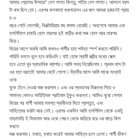
আমার প্রেমের উপহার” বেশ লাগত কিন্তু, সত্যি বেশ লাগত। আসলে বয়স
টা কম ছিল তো। এরপর কলকাতা করপরেসন এর জল আমরা দুজনেই প্রায়
৪-৫
বছর পেটে ফেলেছি, ভিক্টোরিয়ায় বহু বাদাম খেয়েছি। অবশেষে আমার এক
হসপিটালে চাকরি হোল তারপর দুই বাড়ীর কথা শুরু হোল আর তারপর
বিয়ে।
বিয়ের আগে অবধি আমি কখনও গার্গীর হাত পর্যন্ত স্পর্শ করতে পারিনি।
পারিনি বললে ভুল হবে করিওনি। যাই হোক স্বামী স্ত্রীর মধ্যে সেক্স
হবে এতো খুব স্বাভাবিক ব্যাপার। আমি সময় নিয়েছিলাম। প্রথম মাস টা
ওর হাত ধরতেই আমার কেটে গেলো। দ্বিতীয় মাসে আমি মাঝে মধ্যেই
ওকে
বুকে টেনে নেওয়া শুরু করলাম। এবং ওর স্বভাবের বিরুদ্ধে গিয়ে ও
সামান্য কোনও সাহিত্যিক প্রতিবাদ টুকুও করলনা। আমিও বুঝে গেলাম
বিয়ের পর গার্গী আমায় সমস্ত স্বাধীনতা দিতে প্রস্তুত, এবং
সাহিত্যের ভয়টা আর নেই। এরপর একদিন আমি হসপিটাল থেকে একটু
তাড়াতাড়ি ই ফিরলাম আর ওকে পেছন থেকে জড়িয়ে ধরে ওর ঘাড়ে কিস
করতে
শুরু করলাম। হথাত, হথাত করেই আবার সাহিত্য চলে এলো। গার্গী ভীষণ