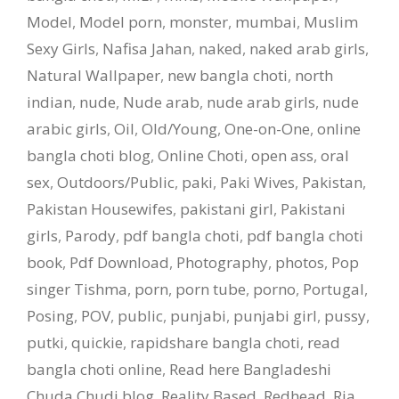
Model
,
Model porn
,
monster
,
mumbai
,
Muslim
Sexy Girls
,
Nafisa Jahan
,
naked
,
naked arab girls
,
Natural Wallpaper
,
new bangla choti
,
north
indian
,
nude
,
Nude arab
,
nude arab girls
,
nude
arabic girls
,
Oil
,
Old/Young
,
One-on-One
,
online
bangla choti blog
,
Online Choti
,
open ass
,
oral
sex
,
Outdoors/Public
,
paki
,
Paki Wives
,
Pakistan
,
Pakistan Housewifes
,
pakistani girl
,
Pakistani
girls
,
Parody
,
pdf bangla choti
,
pdf bangla choti
book
,
Pdf Download
,
Photography
,
photos
,
Pop
singer Tishma
,
porn
,
porn tube
,
porno
,
Portugal
,
Posing
,
POV
,
public
,
punjabi
,
punjabi girl
,
pussy
,
putki
,
quickie
,
rapidshare bangla choti
,
read
bangla choti online
,
Read here Bangladeshi
Chuda Chudi blog
,
Reality Based
,
Redhead
,
Ria