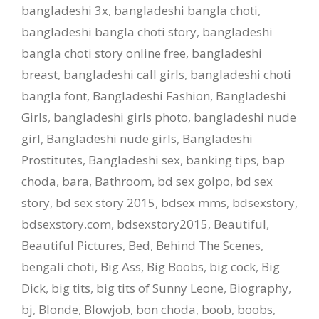
bangladeshi 3x
,
bangladeshi bangla choti
,
bangladeshi bangla choti story
,
bangladeshi
bangla choti story online free
,
bangladeshi
breast
,
bangladeshi call girls
,
bangladeshi choti
bangla font
,
Bangladeshi Fashion
,
Bangladeshi
Girls
,
bangladeshi girls photo
,
bangladeshi nude
girl
,
Bangladeshi nude girls
,
Bangladeshi
Prostitutes
,
Bangladeshi sex
,
banking tips
,
bap
choda
,
bara
,
Bathroom
,
bd sex golpo
,
bd sex
story
,
bd sex story 2015
,
bdsex mms
,
bdsexstory
,
bdsexstory.com
,
bdsexstory2015
,
Beautiful
,
Beautiful Pictures
,
Bed
,
Behind The Scenes
,
bengali choti
,
Big Ass
,
Big Boobs
,
big cock
,
Big
Dick
,
big tits
,
big tits of Sunny Leone
,
Biography
,
bj
,
Blonde
,
Blowjob
,
bon choda
,
boob
,
boobs
,