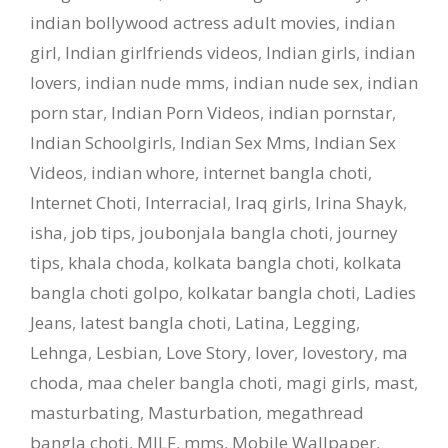
indian bollywood actress adult movies
,
indian
girl
,
Indian girlfriends videos
,
Indian girls
,
indian
lovers
,
indian nude mms
,
indian nude sex
,
indian
porn star
,
Indian Porn Videos
,
indian pornstar
,
Indian Schoolgirls
,
Indian Sex Mms
,
Indian Sex
Videos
,
indian whore
,
internet bangla choti
,
Internet Choti
,
Interracial
,
Iraq girls
,
Irina Shayk
,
isha
,
job tips
,
joubonjala bangla choti
,
journey
tips
,
khala choda
,
kolkata bangla choti
,
kolkata
bangla choti golpo
,
kolkatar bangla choti
,
Ladies
Jeans
,
latest bangla choti
,
Latina
,
Legging
,
Lehnga
,
Lesbian
,
Love Story
,
lover
,
lovestory
,
ma
choda
,
maa cheler bangla choti
,
magi girls
,
mast
,
masturbating
,
Masturbation
,
megathread
bangla choti
,
MILF
,
mms
,
Mobile Wallpaper
,