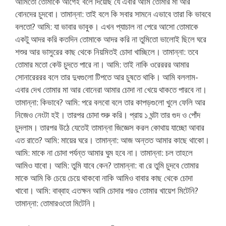
আমিতো তোমাকে আগেই বলে দিয়েছি যে এবার আমি তোমার মা আর
বোনদের চুদবো। তামান্না: তাই বলে কি সবার সামনে এভাবে তারা কি ভাববে
বলতো? আমি: যা ভাবার ভাবুক। এখন প্যাচাল না পেরে আসো তোমাকে
একটু আদর করি কতদিন তোমাকে আদর করি না তুমিতো ভালোই ছিলে ঘরে
শশুর আর ভাসুরের কাছ থেকে নিয়মিতই চোদা খাচ্ছিলে। তামান্না: তবে
তোমার মতো কেউ চুদতে পারে না। আমি: তাই নাকি ওরেররর আমার
সোনারেররর বলে তার দুধগুলো টিপতে আর চুষতে থাকি। আমি বললাম-
এবার দেখ তোমার মা আর বোনেরা আমার চোদা না খেয়ে থাকতে পারবে না।
তামান্না: কিভাবে? আমি: পরে বলবো বলে তার কাপড়গুলো খুলে ফেলি আর
নিজেও নেংটা হই। তারপর চোদা শুরু করি। প্রায় ১ ঘন্টা তার গুদ ও পোঁদ
চুদলাম। তারপর উঠে যেতেই তামান্না জিজ্ঞেস করল কোথায় যাচ্ছো আবার
এত রাতে? আমি: মায়ের ঘরে। তামান্না: আজ অন্তত আমার কাছে থাকো।
আমি: মাকে না চোদা পর্যন্ত আমার ঘুম হবে না। তামান্না: চল তাহলে
আমিও যাবো। আমি: তুমি যাবে কেন? তামান্না: বা রে তুমি চুদবে তোমার
মাকে আমি কি চেয়ে চেয়ে থাকবো নাকি আমিও বাবার কাছ থেকে চোদা
খাবো। আমি: বাব্বাহ এতক্ষন আমি চোদার পরও তোমার খায়েশ মিটেনি?
তামান্না: তোমারওতো মিটেনি।