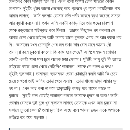
ফেললেও কোন সমস্যা হবে না। এখন বলো প্রথম চোদা খাইছো কেমন
লাগলো? সুইটি: খুউব ভালো লেগেছে তবে প্রথমে খুব ব্যথা পেয়েছিলাম পরে
আরাম লাগছে। আমি বললাম তোমার সতি পর্দার কারনে ব্যথা করেছে সামনে
আর ব্যাথা করবে না। তখন আমি একটা কাপড় দিয়ে তার গুদের চারপাশ
থেকে রক্তগুলো পরিস্কার করে দিলাম। তারপর কিছুক্ষন গল্প করলাম সে
আবার চোদা খেতে চাইলে আমি আবার তাকে চুদলাম এবার সে আর ব্যাথা পায়
নি। আমাদের যখন চোদাচুদি শেষ হল তখন তার বোন মানে আমার বৌ
তামান্না রুমে ঢুকলো বললো: কি কাজ হয়ে গেছে? আমি: হুমমমম তোমার
বোনটা একটা খাসা মাল চুদে অনেক মজা পেলাম। সুইটি: আপু তুই কি তালত
ভাইয়ের কাছে চোদা খেতে গেছিলি? তামান্না: তোকে কে বলল এ কথা?
সুইটি: দুলাভাই। তামান্না: হুমমমমম তোরা চোদাচুদি করবি আমি কি চেয়ে
চেয়ে দেখবো তাই আমিও চোদা খেয়ে এলাম। চোদা খাওয়া ছাড়া আমার ঘুম
হয় না। এখন আর কথা না বলে তাড়াতাড়ি কাপড় পরে মায়ের কাছে যা
ঘুমাতে। সুইটি চলে যেতেই তামান্না বললো আমাকে চুদবে না আজ? আমি:
তোমার বোনকে দুই চুদে খুব ক্লান্ত লাগছে তোমাকে এখন আর চুদবো না
সকালে চুদবো কেমন? তামান্না: ঠিক আছে বলে আমরা দুজন একে অপরকে
জড়িয়ে ধরে শুয়ে পড়লাম।