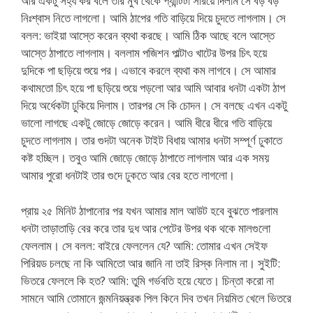
আর একটু সহ্য কর বলে তার মুখ থেকে প্যান্টিটা সরিয়ে দিলাম সে বড় বড়
নিঃশ্বাস নিতে লাগলো। আমি ঠাপের গতি বাড়িয়ে দিয়ে চুদতে লাগলাম। সে
বলল: ভাইয়া আস্তে করেন ব্যথা করছে। আমি ঠিক আছে বলে আস্তে
আস্তে ঠাপাতে লাগলাম। বললাম পজিশন পাল্টাও খাটের উপর চিৎ হয়ে
দুদিকে পা ছড়িয়ে শুয়ে পর। এভাবে করলে ব্যথা কম লাগবে। সে আমার
কথামতো চিৎ হয়ে পা ছড়িয়ে শুয়ে পড়লো আর আমি আবার ধনটা একটা ঠাপ
দিয়ে অর্ধেকটা ঢুকিয়ে দিলাম। তারপর সে কি চোদন। সে বলছে এখন একটু
ভালো লাগছে একটু জোড়ে জোড়ে করেন। আমি ধীরে ধীরে গতি বাড়িয়ে
চুদতে লাগলাম। তার গুদটা অনেক টাইট বিধায় আমার ধনটা সম্পূর্ণ ঢুকাতে
কষ্ট হচ্ছিল। তবুও আমি জোড়ে জোড়ে ঠাপাতে লাগলাম আর এক সময়
আমার পুরো ধনটাই তার গুদে ঢুকতে আর বের হতে লাগলো।
প্রায় ২৫ মিনিট ঠাপানোর পর যখন আমার মাল আউট হবে বুঝতে পারলাম
ধনটা তাড়াতাড়ি বের করে তার দুধ আর পেটের উপর থক থকে মালগুলো
ফেললাম। সে বলল: বাইরে ফেললেন যে? আমি: তোমার এখন সেইফ
পিরিয়ড চলছে না কি আমিতো আর জানি না তাই রিস্ক নিলাম না। সুইটি:
ভিতরে ফেললে কি হত? আমি: তুমি গর্ভবতি হয়ে যেতে। চিন্তা করো না
সামনে আমি তোমানে জন্মনিয়ন্ত্রক পিল কিনে দিব তখন নিয়মিত খেলে ভিতরে