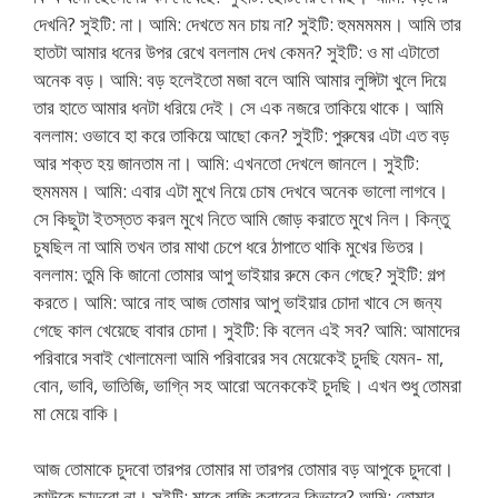
দেখনি? সুইটি: না। আমি: দেখতে মন চায় না? সুইটি: হুমমমমম। আমি তার
হাতটা আমার ধনের উপর রেখে বললাম দেখ কেমন? সুইটি: ও মা এটাতো
অনেক বড়। আমি: বড় হলেইতো মজা বলে আমি আমার লুঙ্গিটা খুলে দিয়ে
তার হাতে আমার ধনটা ধরিয়ে দেই। সে এক নজরে তাকিয়ে থাকে। আমি
বললাম: ওভাবে হা করে তাকিয়ে আছো কেন? সুইটি: পুরুষের এটা এত বড়
আর শক্ত হয় জানতাম না। আমি: এখনতো দেখলে জানলে। সুইটি:
হুমমমম। আমি: এবার এটা মুখে নিয়ে চোষ দেখবে অনেক ভালো লাগবে।
সে কিছুটা ইতস্তত করল মুখে নিতে আমি জোড় করাতে মুখে নিল। কিন্তু
চুষছিল না আমি তখন তার মাথা চেপে ধরে ঠাপাতে থাকি মুখের ভিতর।
বললাম: তুমি কি জানো তোমার আপু ভাইয়ার রুমে কেন গেছে? সুইটি: গল্প
করতে। আমি: আরে নাহ আজ তোমার আপু ভাইয়ার চোদা খাবে সে জন্য
গেছে কাল খেয়েছে বাবার চোদা। সুইটি: কি বলেন এই সব? আমি: আমাদের
পরিবারে সবাই খোলামেলা আমি পরিবারের সব মেয়েকেই চুদছি যেমন- মা,
বোন, ভাবি, ভাতিজি, ভাগ্নি সহ আরো অনেককেই চুদছি। এখন শুধু তোমরা
মা মেয়ে বাকি।
আজ তোমাকে চুদবো তারপর তোমার মা তারপর তোমার বড় আপুকে চুদবো।
কাউকে ছাড়বো না। সুইটি: মাকে রাজি করাবেন কিভাবে? আমি: তোমার