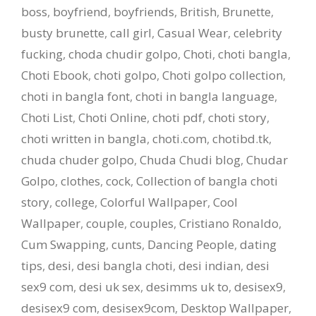
boss
,
boyfriend
,
boyfriends
,
British
,
Brunette
,
busty brunette
,
call girl
,
Casual Wear
,
celebrity
fucking
,
choda chudir golpo
,
Choti
,
choti bangla
,
Choti Ebook
,
choti golpo
,
Choti golpo collection
,
choti in bangla font
,
choti in bangla language
,
Choti List
,
Choti Online
,
choti pdf
,
choti story
,
choti written in bangla
,
choti.com
,
chotibd.tk
,
chuda chuder golpo
,
Chuda Chudi blog
,
Chudar
Golpo
,
clothes
,
cock
,
Collection of bangla choti
story
,
college
,
Colorful Wallpaper
,
Cool
Wallpaper
,
couple
,
couples
,
Cristiano Ronaldo
,
Cum Swapping
,
cunts
,
Dancing People
,
dating
tips
,
desi
,
desi bangla choti
,
desi indian
,
desi
sex9 com
,
desi uk sex
,
desimms uk to
,
desisex9
,
desisex9 com
,
desisex9com
,
Desktop Wallpaper
,