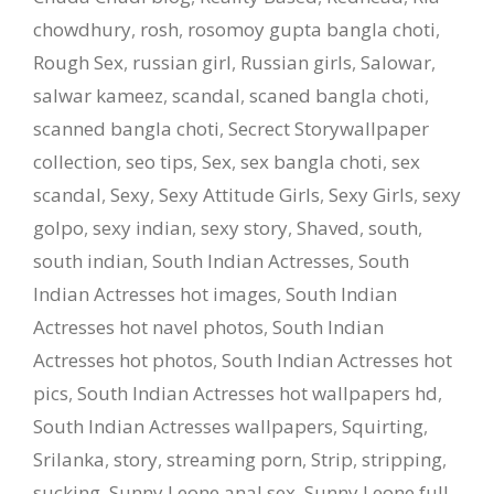
chowdhury
,
rosh
,
rosomoy gupta bangla choti
,
Rough Sex
,
russian girl
,
Russian girls
,
Salowar
,
salwar kameez
,
scandal
,
scaned bangla choti
,
scanned bangla choti
,
Secrect Storywallpaper
collection
,
seo tips
,
Sex
,
sex bangla choti
,
sex
scandal
,
Sexy
,
Sexy Attitude Girls
,
Sexy Girls
,
sexy
golpo
,
sexy indian
,
sexy story
,
Shaved
,
south
,
south indian
,
South Indian Actresses
,
South
Indian Actresses hot images
,
South Indian
Actresses hot navel photos
,
South Indian
Actresses hot photos
,
South Indian Actresses hot
pics
,
South Indian Actresses hot wallpapers hd
,
South Indian Actresses wallpapers
,
Squirting
,
Srilanka
,
story
,
streaming porn
,
Strip
,
stripping
,
sucking
,
Sunny Leone anal sex
,
Sunny Leone full