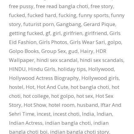
free pussy
,
free read bangla choti
,
free story
,
fucked
,
fucked hard
,
fucking
,
funny sports
,
funny
story
,
futurist porn
,
Gangbang
,
Gerard Pique
,
getting fucked
,
gf
,
girl
,
girlfrien
,
girlfriend
,
Girls
Eid Fashion
,
Girls Photos
,
Girls Wear Sari
,
golpo
,
Golpo Books
,
Group Sex
,
gud
,
Hairy
,
HDR
Wallpaper
,
hindi sex scandal
,
hindi sex scandals
,
HINDU
,
Hindu Girls
,
holiday tips
,
Hollywood
,
Hollywood Actress Biography
,
Hollywood girls
,
hostel
,
Hot
,
Hot And Cute
,
hot bangla choti
,
hot
choti
,
hot college
,
hot golpo
,
hot sex
,
Hot Sex
Story
,
Hot Show
,
hotel room
,
husband
,
Iftar And
Sehri Time
,
incest
,
incest choti
,
India
,
Indian
,
Indian Actress
,
indian bangla choti
,
indian
bangla choti boi
,
indian bangla choti story
,