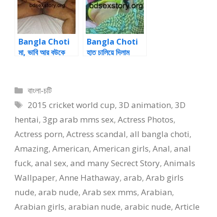
Bangla Choti
Bangla Choti
মা, ভাবি আর বউকে
হাত চালিয়ে দিলাম
চুদলাম
পায়জামার ফিতের দিকে
Categories
বাংলা-চটি
Tags
2015 cricket world cup
,
3D animation
,
3D
hentai
,
3gp arab mms sex
,
Actress Photos
,
Actress porn
,
Actress scandal
,
all bangla choti
,
Amazing
,
American
,
American girls
,
Anal
,
anal
fuck
,
anal sex
,
and many Secrect Story
,
Animals
Wallpaper
,
Anne Hathaway
,
arab
,
Arab girls
nude
,
arab nude
,
Arab sex mms
,
Arabian
,
Arabian girls
,
arabian nude
,
arabic nude
,
Article