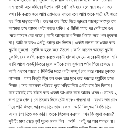
এমনিতেই অনেকদিনের উপোষ তাই বেশি কষ্ট হবে বলে মনে হয় না তবে
কখন কি করতে হবে আমি তোমাদের বলবো বলে আমি তাকে খাটে দুই হাতে
ভর দিয়ে দাড়াতে বলি। তারপর তার পিছে গিয়ে প্রথমে আস্তে আস্তে তার
আচোদা গুদে আমার ধনটা ঘষতে থাকি। ৫ মিনিট ঘষার পর দেখি তার গুদ
বেয়ে কামরস বের হচ্ছে। আমি আস্তে চাপ দিলাম পিচলে সরে গেল ঢুকলো
না। আমি আবারও একটু জোড়ে চাপ দিলাম। একটা হালকা আওয়াজ করে
মুন্ডিটা ঢুকলো।সুইটি আহহহ করে উঠলো। আমি আস্তে আস্তে মুন্ডিটা
ঢুকাচ্ছি বের করছি করতে করতে একটা হালকা জোড়ে আরেকটা ধাক্কা মারি
ধনটা আরো একটু ভিতরে ঢুকে আটকে গেল বুঝলাম পর্দায় গিয়ে ঠেকছে।
আমি এভাবে আরো ৫ মিনিটের মতো ধনটা সম্পূর্ণ বের করে আবার ঢুকাতে
লাগলাম। যখন কিছুটা ফ্রি হল তখন তার মুখে তার পরনের প্যান্টিটা গুজে
দিলাম। আর আচমকা শরীরের পুরো শক্তি দিয়ে একটা রাম ঠাপ দিলাম।
আর তাতেই তার ফটাস করে একটা আওয়াজ করে আমার ধনের ৩ ভাগের ২
ভাগ ঢুকে গেল। সে চিৎকার দিতে চেষ্টা করেও পারলো না। ব্যথায় তার চোখ
দিয়ে পানি ঝড়ছে আর গুদ দিয়ে তাজা রক্ত। আমি কিছুক্ষন বিরতি দিয়ে
আবার ঠাপ দিতে শুরু করি। তাকে জিজ্ঞেস করলাম এখন কি ব্যথা করছে?
সুইটি: মাথা নেড়ে হ্যাঁ সুচক জবাব দিল। আমি: একটু পর আর থাকবে না।