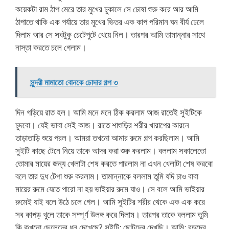
কয়েকটা রাম ঠাপ মেরে তার মুখের ঢুকালে সে চোষা শুরু করে আর আমি
ঠাপাতে থাকি এক পর্যায়ে তার মুখের ভিতর এক কাপ পরিমান ঘন বীর্য ঢেলে
দিলাম আর সে সবটুকু চেটেপুটে খেয়ে নিল। তারপর আমি তামান্নার সাথে
নাস্তা করতে চলে গেলাম।
সুন্দরী মামাতো বোনকে চোদার গল্প ৩
দিন গড়িয়ে রাত হল। আমি মনে মনে ঠিক করলাম আজ রাতেই সুইটিকে
চুদবো। যেই ভাবা সেই কাজ। রাতে শাশুড়ির শরীর খারাপের কারনে
তাড়াতাড়ি শুয়ে পরল। আমরা তখনো আমার রুমে গল্প করছিলাম। আমি
সুইটি কাছে টেনে নিয়ে তাকে আদর করা শুরু করলাম। বললাম সকালেতো
তোমার মায়ের জন্য খেলাটা শেষ করতে পারলাম না এখন খেলাটা শেষ করবো
বলে তার দুধ টেপা শুরু করলাম। তামান্নাকে বললাম তুমি যদি চাও বাবা
মায়ের রুমে যেতে পারো না হয় ভাইয়ার রুমে যাও। সে বলে আমি ভাইয়ার
রুমেই যাই বলে উঠে চলে গেল। আমি সুইটির শরীর থেকে এক এক করে
সব কাপড় খুলে তাকে সম্পূর্ণ উলঙ্গ করে দিলাম। তারপর তাকে বললাম তুমি
কি কখনো ছেলেদের ধন দেখেছে? সুইটি: ছোটদের দেখছি। আমি: বড়দের