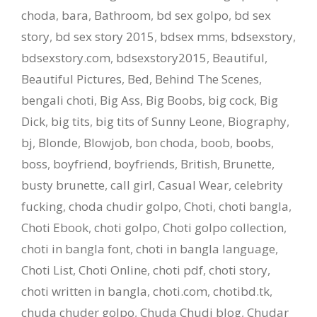
choda
,
bara
,
Bathroom
,
bd sex golpo
,
bd sex
story
,
bd sex story 2015
,
bdsex mms
,
bdsexstory
,
bdsexstory.com
,
bdsexstory2015
,
Beautiful
,
Beautiful Pictures
,
Bed
,
Behind The Scenes
,
bengali choti
,
Big Ass
,
Big Boobs
,
big cock
,
Big
Dick
,
big tits
,
big tits of Sunny Leone
,
Biography
,
bj
,
Blonde
,
Blowjob
,
bon choda
,
boob
,
boobs
,
boss
,
boyfriend
,
boyfriends
,
British
,
Brunette
,
busty brunette
,
call girl
,
Casual Wear
,
celebrity
fucking
,
choda chudir golpo
,
Choti
,
choti bangla
,
Choti Ebook
,
choti golpo
,
Choti golpo collection
,
choti in bangla font
,
choti in bangla language
,
Choti List
,
Choti Online
,
choti pdf
,
choti story
,
choti written in bangla
,
choti.com
,
chotibd.tk
,
chuda chuder golpo
,
Chuda Chudi blog
,
Chudar