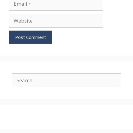
Email
Website
Search
for: