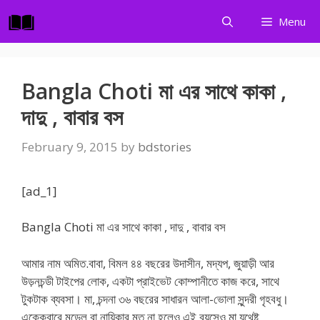
Skip
Menu
to
content
Bangla Choti মা এর সাথে কাকা ,
দাদু , বাবার বস
February 9, 2015
by
bdstories
[ad_1]
Bangla Choti মা এর সাথে কাকা , দাদু , বাবার বস
আমার নাম অমিত.বাবা, বিমল ৪৪ বছরের উদাসীন, মদ্যপ, জুয়াড়ী আর
উড়নচন্ডী টাইপের লোক, একটা প্রাইভেট কোম্পানীতে কাজ করে, সাথে
টুকটাক ব্যবসা। মা, চন্দনা ৩৬ বছরের সাধারন আলা-ভোলা সুন্দরী গৃহবধু।
এক্কেবারে মডেল বা নায়িকার মত না হলেও এই বয়সেও মা যথেষ্ট