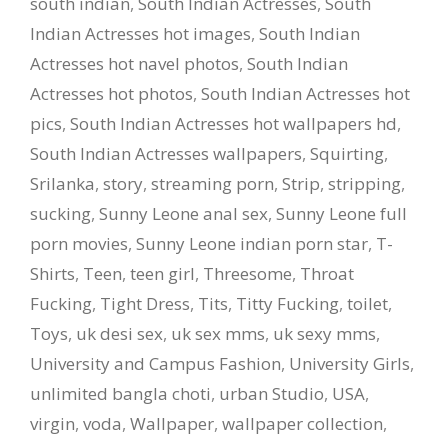
south indian
,
South Indian Actresses
,
South
Indian Actresses hot images
,
South Indian
Actresses hot navel photos
,
South Indian
Actresses hot photos
,
South Indian Actresses hot
pics
,
South Indian Actresses hot wallpapers hd
,
South Indian Actresses wallpapers
,
Squirting
,
Srilanka
,
story
,
streaming porn
,
Strip
,
stripping
,
sucking
,
Sunny Leone anal sex
,
Sunny Leone full
porn movies
,
Sunny Leone indian porn star
,
T-
Shirts
,
Teen
,
teen girl
,
Threesome
,
Throat
Fucking
,
Tight Dress
,
Tits
,
Titty Fucking
,
toilet
,
Toys
,
uk desi sex
,
uk sex mms
,
uk sexy mms
,
University and Campus Fashion
,
University Girls
,
unlimited bangla choti
,
urban Studio
,
USA
,
virgin
,
voda
,
Wallpaper
,
wallpaper collection
,