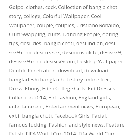
Golpo
,
clothes
,
cock
,
Collection of bangla choti
story
,
college
,
Colorful Wallpaper
,
Cool
Wallpaper
,
couple
,
couples
,
Cristiano Ronaldo
,
Cum Swapping
,
cunts
,
Dancing People
,
dating
tips
,
desi
,
desi bangla choti
,
desi indian
,
desi
sex9 com
,
desi uk sex
,
desimms uk to
,
desisex9
,
desisex9 com
,
desisex9com
,
Desktop Wallpaper
,
Double Penetration
,
download
,
download
bangladeshi bangla choti story online free
,
Dress
,
Ebony
,
Eden College Girls
,
Eid Dresses
Collection 2014
,
Eid Fashion
,
England girls
,
entertainment
,
Entertainment news
,
European
,
exbii bangla choti
,
Facebook Girls
,
Facial
,
famous fucking
,
Fashion and style news
,
Feature
,
Fetish
,
FIFA World Cup 2014
,
Fifa World Cup