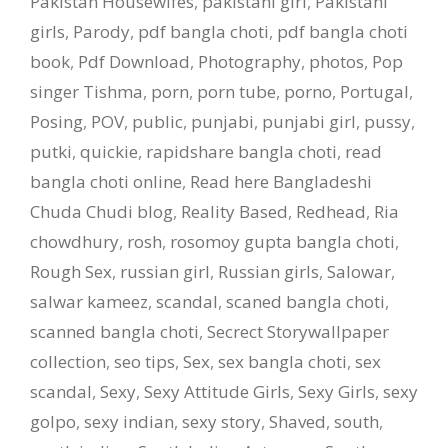
Pakistan Housewifes
,
pakistani girl
,
Pakistani
girls
,
Parody
,
pdf bangla choti
,
pdf bangla choti
book
,
Pdf Download
,
Photography
,
photos
,
Pop
singer Tishma
,
porn
,
porn tube
,
porno
,
Portugal
,
Posing
,
POV
,
public
,
punjabi
,
punjabi girl
,
pussy
,
putki
,
quickie
,
rapidshare bangla choti
,
read
bangla choti online
,
Read here Bangladeshi
Chuda Chudi blog
,
Reality Based
,
Redhead
,
Ria
chowdhury
,
rosh
,
rosomoy gupta bangla choti
,
Rough Sex
,
russian girl
,
Russian girls
,
Salowar
,
salwar kameez
,
scandal
,
scaned bangla choti
,
scanned bangla choti
,
Secrect Storywallpaper
collection
,
seo tips
,
Sex
,
sex bangla choti
,
sex
scandal
,
Sexy
,
Sexy Attitude Girls
,
Sexy Girls
,
sexy
golpo
,
sexy indian
,
sexy story
,
Shaved
,
south
,