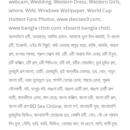
webcam
,
Wedding
,
Western Dress
,
Western Girls
,
whore
,
Wife
,
Windows Wallpaper
,
World Cup
Hottest Fans Photos
,
www desisex9 com
,
www.bangla choti.com
,
xboard bangla choti
,
অনলাইনে চটি
,
অন্যান্য
,
আদিম চোদন
,
আমাকে চুদে দিল জামাই
,
ই-বাংলা
চটি
,
ইঞ্চেস্ট
,
এইচ ডি প্রিন্ট
,
কচি ভোদায় খালুর বাড়া
,
কাকি
,
খানকি
,
খারাপ
গল্প
,
গুণধর শ্বশুর
,
গ্রুপ সেক্সে বউ
,
চটি
,
চটি আরাম দিল দেবর
,
চটি ইবুক
,
চটি কমিক্স
,
চটি গল্প
,
চটি পিদিএফ
,
চটি বই
,
চটির গোডাউন
,
চুদা চুদির গল্প
,
চুদাচুদি গল্প বাংলা
,
চোটি
,
চোদাচুদি
,
দুই বান্ধবীর ভোদার
,
দুধ
,
ধোন
,
নতুন
বাংলা চটি
,
নরম তুলতুলে দুধ
,
পাগলি মেয়ের চোদা
,
পাছায় চোদা
,
পুরুষ
যৌনকর্মী
,
বউ
,
বন্ধুর বউ
,
বাঙলা চটি
,
বাঙলা চোটি গল্প
,
বাঙলা চোটি গল্প
ভাবী
,
বান্ধবীকে চোদা
,
বাপ মেয়ে
,
বাংলা কমিক্স
,
বাংলা চটি
,
বাংলা চটি গল্প
,
বাংলা চটি গল্প BD Sex Online
,
বাংলা পর্ণ
,
বাংলাচটি বুক
,
বাংলাদেশি
চুদাচুদির ভিডিও
,
বাংলাদেশী মেয়েদের দুধ
,
বেঙ্গলি চটি
,
বোন
,
বৌ কে প্রথম
দিন চুদা
,
বৌদি
,
ভবি
,
ভাবি
,
ভিডিও
,
ভোদার বাল
,
মা ছেলে
,
মাগি
,
মাগী চুদা
,