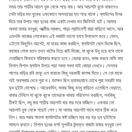
সময় তার শাড়ীর আচল বুক থেকে পড়ে যায়। আর আচলটা বুকে থাকলেও
সেটা দড়ির মত বুকের এককোনে অসহায়ের মত পড়ে থাকে। ব্লাউসের উপর
দিয়ে তার উপচে পড়া দুধের খাজ একটা দেখার মত জিনিসই বটে। আমার
অথবা বাবার বন্ধুরা, আত্মীয়-স্বজন, পাড়া-প্রতিবেশী যারা বাড়িতে আসে, আর
এমনকি কাজের লোকেরাও এই মজাটা ভালো ভাবে উপভোগ করে। যেমন,
এইতো কিছুদিন আগেই, মা ঘরের কাজ করছিল, ব্লাউসটা ঘেমে ভিজে ছিল,
কাজের লোক রতন তখন খাটের নিচে ঝাট দিচ্ছে, মা ঝুকে উবু হয়ে বসে তাকে
দেখাচ্ছিল কিভাবে পরিষ্কার করতে হবে। বেচারা রতন, কাজ করবে নাকি মার
বিশাল বিশাল ব্লাউস উপচে পড়া গবদা গবদা মাই জোড়া দেখবে। সেসময়
পাশের বাড়ির রবি কাকু এল বাবাকে কিছু দরকারী কাগজ দিতে। সে তো মাকে
অই অবস্থায় দেখে পুরা থ। যতক্ষন ছিল ড্যাবড্যাবে চোখে পুরা সময়টা মার
দুধ দুইটা মেপেছে। আরেকদিন, বাবার কিছু বন্ধু বাড়িতে এসেছিল বেড়াতে,
খাবার টেবিলে মা ঝুকে ঝুকে তাদেরকে খাবার পরিবেশন করছিল, সবকিছু
ঠিকই ছিল, শুধু মার শাড়ীর আচলটা বার বার সরে যাচ্ছিল। একবার তো
আচলটা বুক থেকে পড়েই গেল। মা আবার আচলটা সাথে সাথে ঠিক করে
নিল। ঘরে পরার পাতলা ব্লাউসটার কষ্ট হচ্ছিল মার বড় বড় দুধ দুইটাকে
সামলে রাখতে। বিশাল দুধের ফর্সা সুগভীর উন্মক্ত খাজটা বাবার বন্ধুরা বেশ
ভালোই উপভোগ করেছে সেদিন। তাদের চোখ যেন চুম্বকের মত আটকে