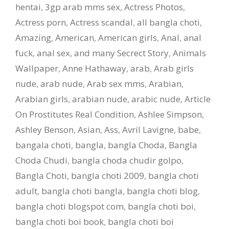
hentai
,
3gp arab mms sex
,
Actress Photos
,
Actress porn
,
Actress scandal
,
all bangla choti
,
Amazing
,
American
,
American girls
,
Anal
,
anal
fuck
,
anal sex
,
and many Secrect Story
,
Animals
Wallpaper
,
Anne Hathaway
,
arab
,
Arab girls
nude
,
arab nude
,
Arab sex mms
,
Arabian
,
Arabian girls
,
arabian nude
,
arabic nude
,
Article
On Prostitutes Real Condition
,
Ashlee Simpson
,
Ashley Benson
,
Asian
,
Ass
,
Avril Lavigne
,
babe
,
bangala choti
,
bangla
,
bangla Choda
,
Bangla
Choda Chudi
,
bangla choda chudir golpo
,
Bangla Choti
,
bangla choti 2009
,
bangla choti
adult
,
bangla choti bangla
,
bangla choti blog
,
bangla choti blogspot com
,
bangla choti boi
,
bangla choti boi book
,
bangla choti boi