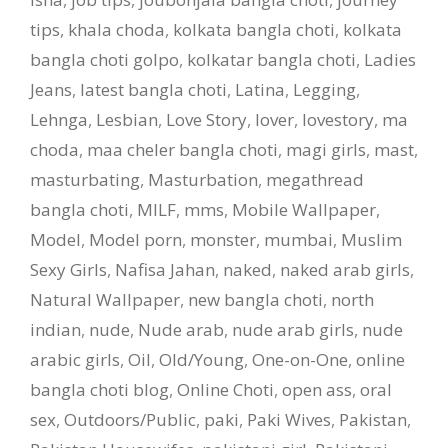
tips
,
khala choda
,
kolkata bangla choti
,
kolkata
bangla choti golpo
,
kolkatar bangla choti
,
Ladies
Jeans
,
latest bangla choti
,
Latina
,
Legging
,
Lehnga
,
Lesbian
,
Love Story
,
lover
,
lovestory
,
ma
choda
,
maa cheler bangla choti
,
magi girls
,
mast
,
masturbating
,
Masturbation
,
megathread
bangla choti
,
MILF
,
mms
,
Mobile Wallpaper
,
Model
,
Model porn
,
monster
,
mumbai
,
Muslim
Sexy Girls
,
Nafisa Jahan
,
naked
,
naked arab girls
,
Natural Wallpaper
,
new bangla choti
,
north
indian
,
nude
,
Nude arab
,
nude arab girls
,
nude
arabic girls
,
Oil
,
Old/Young
,
One-on-One
,
online
bangla choti blog
,
Online Choti
,
open ass
,
oral
sex
,
Outdoors/Public
,
paki
,
Paki Wives
,
Pakistan
,