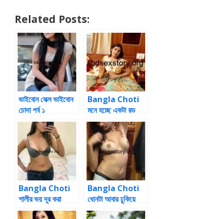
Related Posts:
ভাইবোন সেক্স ভাইবোন
Bangla Choti
চোদা পর্ব ১
মনে হচ্ছে একটা রড
আমার গুদে ঢুকছে…
উফ ইস
Bangla Choti
Bangla Choti
শালীর ভয় দূর করা
ধোনটা আবার ঢুকিয়ে
দুলাভাইয়ের কর্তব্য বটে
দিলাম ভেজা গুদে