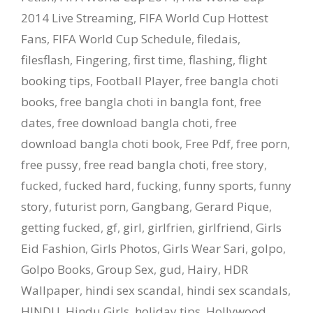
2014 Live Streaming
,
FIFA World Cup Hottest
Fans
,
FIFA World Cup Schedule
,
filedais
,
filesflash
,
Fingering
,
first time
,
flashing
,
flight
booking tips
,
Football Player
,
free bangla choti
books
,
free bangla choti in bangla font
,
free
dates
,
free download bangla choti
,
free
download bangla choti book
,
Free Pdf
,
free porn
,
free pussy
,
free read bangla choti
,
free story
,
fucked
,
fucked hard
,
fucking
,
funny sports
,
funny
story
,
futurist porn
,
Gangbang
,
Gerard Pique
,
getting fucked
,
gf
,
girl
,
girlfrien
,
girlfriend
,
Girls
Eid Fashion
,
Girls Photos
,
Girls Wear Sari
,
golpo
,
Golpo Books
,
Group Sex
,
gud
,
Hairy
,
HDR
Wallpaper
,
hindi sex scandal
,
hindi sex scandals
,
HINDU
,
Hindu Girls
,
holiday tips
,
Hollywood
,