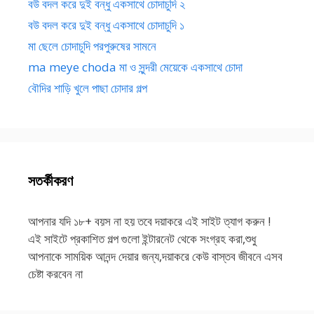
বউ বদল করে দুই বন্ধু একসাথে চোদাচুদি ২
বউ বদল করে দুই বন্ধু একসাথে চোদাচুদি ১
মা ছেলে চোদাচুদি পরপুরুষের সামনে
ma meye choda মা ও সুন্দরী মেয়েকে একসাথে চোদা
বৌদির শাড়ি খুলে পাছা চোদার গল্প
সতর্কীকরণ
আপনার যদি ১৮+ বয়স না হয় তবে দয়াকরে এই সাইট ত্যাগ করুন !
এই সাইটে প্রকাশিত গল্প গুলো ইন্টারনেট থেকে সংগ্রহ করা,শুধু
আপনাকে সাময়িক আনন্দ দেয়ার জন্য,দয়াকরে কেউ বাস্তব জীবনে এসব
চেষ্টা করবেন না