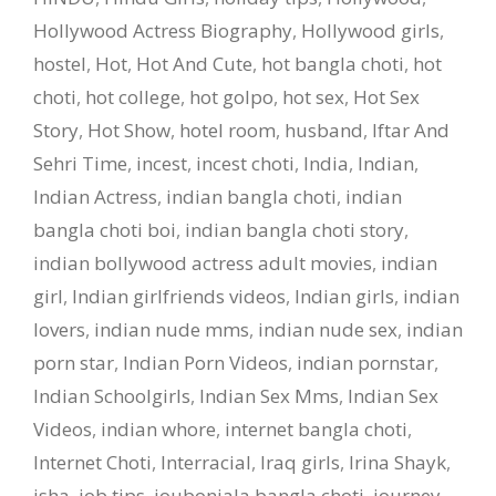
Hollywood Actress Biography
,
Hollywood girls
,
hostel
,
Hot
,
Hot And Cute
,
hot bangla choti
,
hot
choti
,
hot college
,
hot golpo
,
hot sex
,
Hot Sex
Story
,
Hot Show
,
hotel room
,
husband
,
Iftar And
Sehri Time
,
incest
,
incest choti
,
India
,
Indian
,
Indian Actress
,
indian bangla choti
,
indian
bangla choti boi
,
indian bangla choti story
,
indian bollywood actress adult movies
,
indian
girl
,
Indian girlfriends videos
,
Indian girls
,
indian
lovers
,
indian nude mms
,
indian nude sex
,
indian
porn star
,
Indian Porn Videos
,
indian pornstar
,
Indian Schoolgirls
,
Indian Sex Mms
,
Indian Sex
Videos
,
indian whore
,
internet bangla choti
,
Internet Choti
,
Interracial
,
Iraq girls
,
Irina Shayk
,
isha
,
job tips
,
joubonjala bangla choti
,
journey