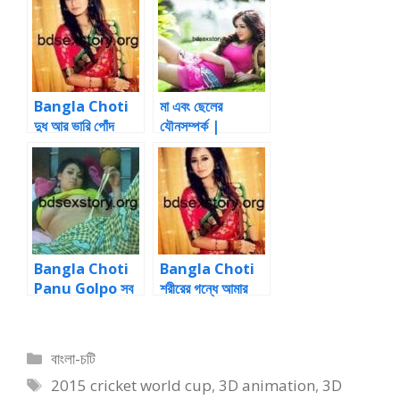
Bangla Choti
মা এবং ছেলের
দুধ আর ভারি পোঁদ
যৌনসম্পর্ক |
Bangla Choti
Bangla Choti
Bangla Choti
Panu Golpo সব
শরীরের গন্ধে আমার
বাড়ার রসে ভেসে যায়
ধনটা আবার শক্ত হোতে
শুরু করলো
Categories
বাংলা-চটি
Tags
2015 cricket world cup
,
3D animation
,
3D