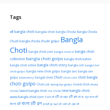
Tags
all bangla choti
Bangla Choda
bangala choti
bangla Choda
Bangla
Chudi
bangla choda chudir golpo
Choti
bangla choti
bangla choti.com
bangla choti.in
bangla choti golpo
collection
bangla choti kahini
bangla choti story
bangla choti online
bangla coti
bangla hot
bangla new choti golpo
bangla sex
bangla sex
choti golpo
Choti
choti bangla
golpo
bengali choti
bdsexstory
choti.com
choti golpo
Choti List
incest choti
golpo
khala
dating tips
new bangla choti
latest bangla choti
choda
ma choda
চটি
চটি গল্প
www.bangla choti.com
নতুন বাংলা চটি
ই-বাংলা চটি
চটি কমিক্স
চটি বই
বাংলা চটি গল্প
বাংলা চটি
বাংলাচটি বুক
বাঙলা চটি
বেঙ্গলি চটি
সেক্সি চটি