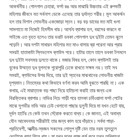
আকর্ষনীয়। গোলগাল চেহারা, ফর্সা রঙ আর মাঝারি উচ্চতার এই রুপবতী
মহিলার জীবনে যত সর্বনাশ ডেকে এনেছে তার দুর্দান্ত শরীর। মূল আকর্ষন
হল তার বিশাল লোভনীয় একজোড়া স্তন। বড় বড় ডাবের মত মাই গুলা
সামলাতে মা নিজেই হিমসীম খায়। আর্শ্চয ব্যাপার হল, বয়সের কারনে বা
সাইজে এত বৃহত হলেও তার ভরাট ডবকা গোলগাল দুধ দুইটা তেমন ঝুলে
পড়েনি। আর দশটা সাধারন মহিলার মত মাও বাসায় ব্রা পরেনা আর প্রায়
সময়ই হাতাকাটা স্লিভলেস ব্লাউস পরে। হাটার তালে তালে ডবকা টলমলে
দুধ দুইটা সবসময় দুলতে থাকে। মজার বিষয় হল, কোন ব্লাউসই তার
বুকের উম্মত্ত দুধ যুগলকে পুরোপুরি ঢেকে রাখতে সক্ষম নয়। তাই সব
সময়ই, ব্লাউসের উপর দিয়ে, তার দুই স্তনের মাঝখানের লোভনীয় খাজটা
দৃশ্যমান। নিতম্বের কথা কিভাবে বর্ণনা করব আমি বুঝতে পারছি না। এক
কথায়, এই মারাত্তক বড় পাছা নিয়ে হাটাচলা করাই তার জন্য এক
বিরক্তিকর ব্যাপার। নাভির নিচে শাড়ী পরে হালকা চর্বিওয়ালা ফর্সা পেটের
মাঝে সুগভীর নাভি আর ঢেউ খেলানো পাছার দুলুনী দিয়ে মা যখন হেটে যায়,
দূর্বল হার্টের যে কেউ তখন স্ট্রোক করতে বাধ্য। কে জানত, এই অবাধ্য
যৌন আবেদনময় শরীরটাই তার জন্য কাল হয়ে দাঁড়াবে। সর্বদা পাড়া-
প্রতিবেশী, আত্মীয়-স্বজন সকলের লোলুপ দৃষ্টি যেন তার নরম তুলতুলে
দেহটাকে কাচা গিলে খায়। মা যখন ঘরের কাজ কর্ম করে তখন অধিকাংশ